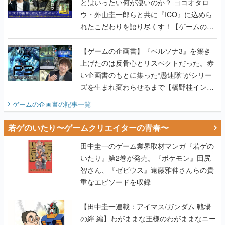
とはいったい何が凄いのか？ ヨコオタロ
ウ・外山圭一郎らと共に『ICO』に込めら
れたこだわりを語り尽くす！【ゲームの企
画書】
【ゲームの企画書】『ペルソナ3』を築き
上げたのは反骨心とリスペクトだった。赤
い企画書のもとに集った“愚連隊”がシリー
ズを生まれ変わらせるまで【橋野桂インタ
ビュー】
ゲームの企画書
の記事一覧
若ゲのいたり〜ゲームクリエイターの青春〜
田中圭一のゲーム業界取材マンガ『若ゲの
いたり』第2巻が発売。『ポケモン』田尻
智さん、『ゼビウス』遠藤雅伸さんらの貴
重なエピソードを収録
【田中圭一連載：アイマス/ガンダム 戦場
の絆 編】わがままな王様のわがままなニー