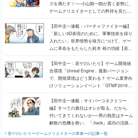
ズを満たす！──小山順一朗が貫く姿勢に、
ゲームクリエイターとしての矜持を見た
【若ゲのいたり最終回】
【田中圭一連載：バーチャファイター編】
「新しい3D表現のために、軍事技術を採り
入れたい」世界情勢を味方につけて、ゲー
ムに革命をもたらした鈴木 裕の功績【若ゲ
のいたり】
【田中圭一：若ゲのいたり】ゲーム開発統
合環境「Unreal Engine」最新バージョン
で、開発環境はどう変わる？ ゲーム業界向
けソリューションイベント「GTMF2019」
に行って、より理解を深めよう【PR】
【田中圭一連載：サイバーコネクトツー
編】すべての責任はオレが取る。だから、
付いてきてくれないか──男の熱意はチーム
解散の危機を救い、『.hack』成功の活路を
開く。業界の快男児・松山 洋に流れる血は
若ゲのいたり〜ゲームクリエイターの青春〜
の記事一覧
『少年ジャンプ』色だった【若ゲのいた