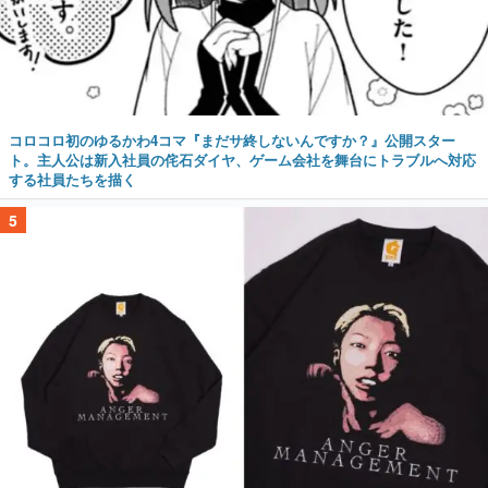
コロコロ初のゆるかわ4コマ『まだサ終しないんですか？』公開スター
ト。主人公は新入社員の侘石ダイヤ、ゲーム会社を舞台にトラブルへ対応
する社員たちを描く
5