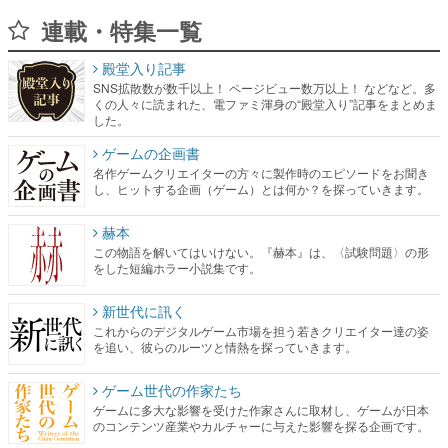
連載・特集一覧
殿堂入り記事
SNS拡散数が数千以上！ ページビュー数万以上！ などなど。多
くの人々に読まれた、電ファミ渾身の“殿堂入り”記事をまとめま
した。
ゲームの企画書
名作ゲームクリエイターの方々に製作時のエピソードをお聞き
し、ヒットする企画（ゲーム）とは何か？を探っていきます。
赫本
この物語を解いてはいけない。『赫本』は、〈試験問題〉の形
をした短編ホラー小説集です。
新世代に訊く
これからのデジタルゲーム市場を担う若きクリエイター達の姿
を追い、彼らのルーツと情熱を探っていきます。
ゲーム世代の作家たち
ゲームに多大な影響を受けた作家さんに取材し、ゲームが日本
のコンテンツ産業やカルチャーに与えた影響を探る企画です。