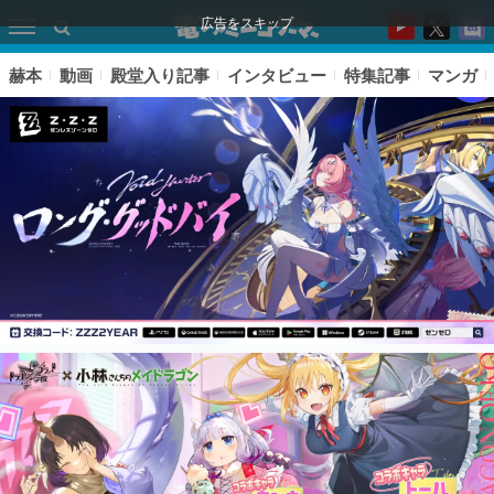
広告をスキップ
赫本
動画
殿堂入り記事
インタビュー
特集記事
マンガ
ピックアップ
電ファミのいま読まれている記事ランキング
アプリセール情報