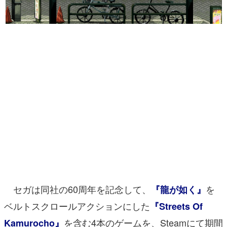
マンガ
女性向け
アプリレビュー
その他
電ファミニコゲーマーとは？
運営：株式会社マレ
セガは同社の60周年を記念して、
を
『龍が如く』
ベルトスクロールアクションにした
『Streets Of
を含む4本のゲームを、Steamにて期間
Kamurocho』