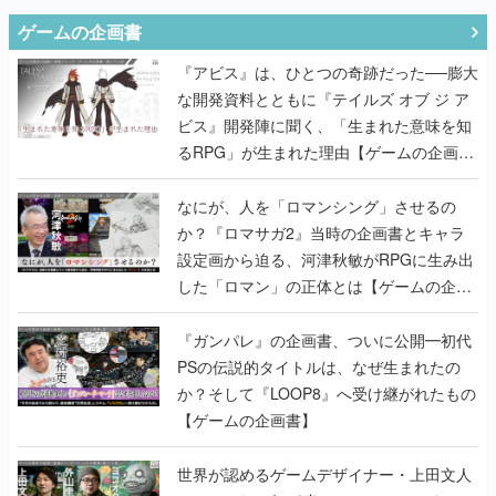
ゲームの企画書
『アビス』は、ひとつの奇跡だった──膨大
な開発資料とともに『テイルズ オブ ジ ア
ビス』開発陣に聞く、「生まれた意味を知
るRPG」が生まれた理由【ゲームの企画
書】
なにが、人を「ロマンシング」させるの
か？『ロマサガ2』当時の企画書とキャラ
設定画から迫る、河津秋敏がRPGに生み出
した「ロマン」の正体とは【ゲームの企画
書】
『ガンパレ』の企画書、ついに公開━初代
PSの伝説的タイトルは、なぜ生まれたの
か？そして『LOOP8』へ受け継がれたもの
【ゲームの企画書】
世界が認めるゲームデザイナー・上田文人