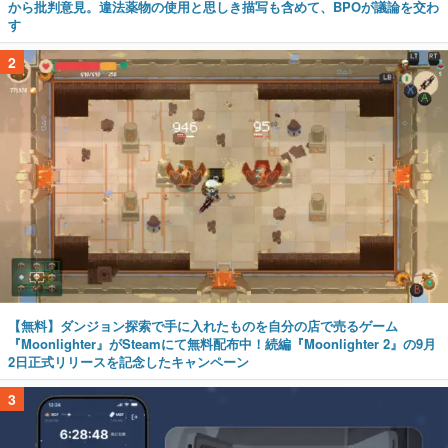
から批判意見。違法薬物の使用と思しき描写も含めて、BPOが議論を交わ
す
2
【無料】ダンジョン探索で手に入れたものを自分の店で売るゲーム
『Moonlighter』がSteamにて無料配布中！続編『Moonlighter 2』の9月
2日正式リリースを記念したキャンペーン
3