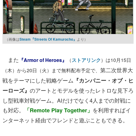
（画像は
Steam『Streets Of Kamurocho』
より）
また
『Armor of Heroes』
（
ストアリンク
）は10月15日
第二次世界大
（木）から20日（火）まで無料配布予定で、
戦をテーマにした戦略ゲーム
『カンパニー・オブ・ヒ
のアートとモデルを使ったレトロな見下ろ
ーローズ』
し型戦車対戦ゲーム。AIだけでなく4人までの対戦に
も対応。
を利用すればイ
「Remote Play Together」
ンターネット経由でフレンドと遊ぶこともできる。