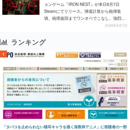
ョンゲーム『IRON NEST』が本日8月7日
Steamにてリリース。弾道計算から砲弾装
填、砲塔旋回までワンオペでこなし、強烈な
一撃をブチかませるロマンある作品
2026年8月7日
ランキング
1
「タバコを止められない猫耳キャラを描く深夜枠アニメ」に視聴者の一部