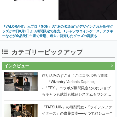
『VALORANT』元プロ「GON」の“あの名場面”がデザインされた新作グ
ッズが本日8月5日より期間限定で発売。Tシャツやコインケース、アクキ
ーなどが全品受注生産で登場、過去に発売したグッズの再販も
カテゴリーピックアップ
インタビュー
作り込みのすさまじさにコラボ先も驚嘆
──『Wizardry Variants Daphne』
×『FFXI』コラボが期間限定なのにジョブ
もキャラも武器も戦闘システムもワンオフ
で作り込まれた理由を両ディレクターに聞
く
『TATSUJIN』の弓削雅稔×『ライデンファ
イターズ』の齋藤貴幸──かつて縦シュー全