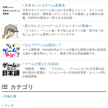
日本モバイルゲーム産業史
日本のモバイルゲーム史における主要なトピック・タイトルを
網羅するほか、開発者へのインタビューや識者による解説を掲
載。約20年の歴史が一望できる決定版！
若ゲのいたり〜ゲームクリエイターの青春〜
『うつヌケ』『ペンと箸』等で知られるマンガ家・田中圭一先
生によるゲーム業界レポートマンガです。
なんでゲームは面白い？
ゲーム開発者・hamatsu氏がゲームの魅力を画面や操作の具体的
な形から解き明かしていく、硬派で骨太な評論連載です。
ゲームが変えた日本語
「経験値」「裏技」「ラスボス」… ゲームにまつわる言葉の起
源や用法の変遷を、コンピューター文化史研究家・タイニーP氏
が徹底調査。
カテゴリ
特集記事
マンガ