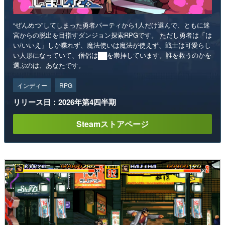
“ぜんめつ”してしまった勇者パーティから1人だけ選んで、ともに迷
宮からの脱出を目指すダンジョン探索RPGです。 ただし勇者は「は
い/いいえ」しか喋れず、魔法使いは魔法が使えず、戦士は可愛らし
い人形になっていて、僧侶は██を崇拝しています。誰を救うのかを
選ぶのは、あなたです。
インディー
RPG
リリース日：2026年第4四半期
Steamストアページ