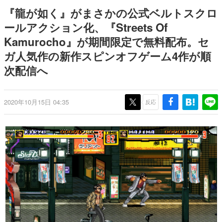
日本のコンテンツ産業やカルチャーに与えた影響を探る企
『龍が如く』がまさかの公式ベルトスクロ
画です。
ールアクション化、『Streets Of
日本モバイルゲーム産業史
Kamurocho』が期間限定で無料配布。セ
日本のモバイルゲーム史における主要なトピック・タイト
ルを網羅するほか、開発者へのインタビューや識者による
ガ人気作の新作スピンオフゲーム4作が順
解説を掲載。約20年の歴史が一望できる決定版！
次配信へ
若ゲのいたり〜ゲームクリエイターの青春〜
『うつヌケ』『ペンと箸』等で知られるマンガ家・田中圭
一先生によるゲーム業界レポートマンガです。
2020年10月15日 04:35
反応
なんでゲームは面白い？
ゲーム開発者・hamatsu氏がゲームの魅力を画面や操作の
具体的な形から解き明かしていく、硬派で骨太な評論連載
です。
ゲームが変えた日本語
「経験値」「裏技」「ラスボス」… ゲームにまつわる言葉
の起源や用法の変遷を、コンピューター文化史研究家・タ
イニーP氏が徹底調査。
カテゴリ
特集記事