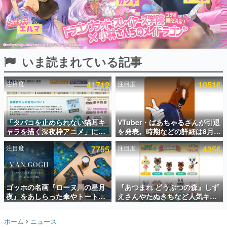
インタビュー
連載・特集一覧
殿堂入り記事
いま読まれている記事
SNS拡散数が数千以上！ ページビュー数万以上！ などな
ど。多くの人々に読まれた、電ファミ渾身の“殿堂入り”記
事をまとめました。
注目度
41712
注目度
10516
ゲームの企画書
名作ゲームクリエイターの方々に製作時のエピソードをお
聞きし、ヒットする企画（ゲーム）とは何か？を探ってい
「タバコを止められない猫耳キ
VTuber・ばあちゃるさんが引退
きます。
ャラを描く深夜枠アニメ」に視
を発表。時期などの詳細は8月9
赫本
聴者の一部から批判意見。違法
日15時からの配信で説明
この物語を解いてはいけない。『赫本』は、〈試験問題〉
注目度
7755
注目度
4356
薬物の使用と思しき描写も含め
の形をした短編ホラー小説集です。
て、BPOが議論を交わす
新世代に訊く
ゴッホの名画『ローヌ川の星月
『あつまれ どうぶつの森』しず
これからのデジタルゲーム市場を担う若きクリエイター達
の姿を追い、彼らのルーツと情熱を探っていきます。
夜』をあしらった傘やトートバ
えさんやたぬきちなど人気キャ
ッグなどが登場。8月7日21時よ
ラクターのフロッキードールが9
り2日間限定で予約販売
月に発売開始。「とたけけ」や
ゲーム世代の作家たち
ホーム
ニュース
「ちゃちゃまる」も
ゲームに多大な影響を受けた作家さんに取材し、ゲームが