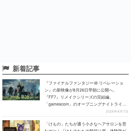
新着記事
『ファイナルファンタジーⅦ リベレーショ
ン』の新映像が8月26日早朝に公開へ。
『FF7』リメイクシリーズの完結編、
「gamescom」のオープニングナイトライブ
にてディレクターの浜口直樹氏が登壇する予
2026年8月7日
定
「けもの」たちが通う小さなヘアサロンを営
むゲーム『けものたちの髪切り屋』体験版が