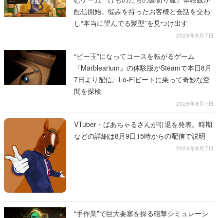
配信開始。悩みを持ったお客様と会話を交わ
し“本当に望んでる髪型”を見つけ出す
2026年8月7日
“ビー玉”になってコースを転がるゲーム
『Marblearium』の体験版がSteamで本日8月
7日より配信。Lo-Fiビートに乗って奇妙な空
間を探検
2026年8月7日
VTuber・ばあちゃるさんが引退を発表。時期
などの詳細は8月9日15時からの配信で説明
2026年8月7日
“手作業”で巨大要塞を操る砲撃シミュレーシ