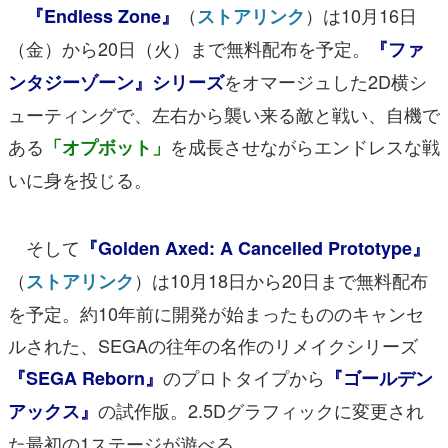
（
）は10月16日
『Endless Zone』
ストアリンク
（金）から20日（火）まで無料配布を予定。
『ファ
をオマージュした2D横シ
ンタジーゾーン』シリーズ
ューティングで、左右から襲い来る敵と戦い、自機で
ある
を成長させながらエンドレスな戦
「オプボット」
いに身を投じる。
そして
『Golden Axed: A Cancelled Prototype』
（
）は10月18日から20日まで無料配布
ストアリンク
を予定。約10年前に開発が始まったもののキャンセ
ルされた、SEGAの往年の名作のリメイクシリーズ
のプロトタイプから
『SEGA Reborn』
『ゴールデン
の試作版。2.5Dグラフィックに変更され
アックス』
た最初の1ステージが遊べる。