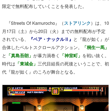
限定で無料配布していくことを発表した。
『Streets Of Kamurocho』（
）は、10
ストアリンク
月17日（土）から20日（火）までの無料配布が予定
されている、
と『龍が如く』が
『ベア・ナックルⅡ』
合体したベルトスクロールアクション。
「桐生一馬」
と
が暴力渦巻く
を戦い抜く。
「真島吾朗」
「神室町」
時代は
三代目組長の死後ということで、初
「東城会」
代『龍が如く』のころが舞台となる。