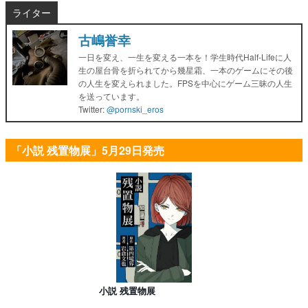
ライター
古嶋誉幸
一日を変え、一生を変える一本を！学生時代Half-Lifeに人
生の屋台骨を折られてから幾星霜、一本のゲームにその後
の人生を変えられました。FPSを中心にゲーム三昧の人生
を送っています。
Twitter:
@pornski_eros
「小説 残置物展」5月29日発売
小説 残置物展