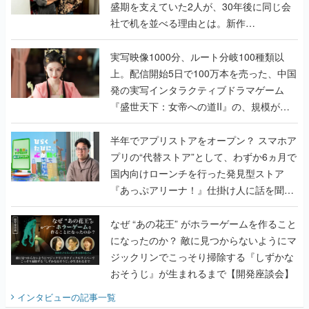
盛期を支えていた2人が、30年後に同じ会
社で机を並べる理由とは。新作
『TATSUJIN EXTREME』で初タッグを組
んだレジェンド2人に訊く開発秘話
実写映像1000分、ルート分岐100種類以
上。配信開始5日で100万本を売った、中国
発の実写インタラクティブドラマゲーム
『盛世天下：女帝への道II』の、規模が違
うこだわりをプロデューサーに聞いた
半年でアプリストアをオープン？ スマホア
プリの“代替ストア”として、わずか6ヵ月で
国内向けローンチを行った発見型ストア
『あっぷアリーナ！』仕掛け人に話を聞い
てみた
なぜ “あの花王” がホラーゲームを作ること
になったのか？ 敵に見つからないようにマ
ジックリンでこっそり掃除する『しずかな
おそうじ』が生まれるまで【開発座談会】
インタビュー
の記事一覧