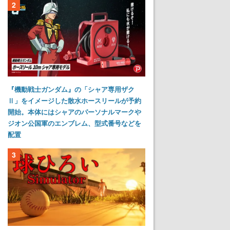
2
『機動戦士ガンダム』の「シャア専用ザク
Ⅱ」をイメージした散水ホースリールが予約
開始。本体にはシャアのパーソナルマークや
ジオン公国軍のエンブレム、型式番号などを
配置
3