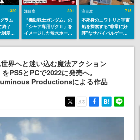
1320
891
715
注目度
注目度
ログラム
『機動戦士ガンダム』の
不死身のニワトリと宇宙
て終了
「シャア専用ザクⅡ」を
船を探索する“非常に好
化制度
イメージした散水ホース
評”なサバイバルゲーム
ent
リールが予約開始。本体
『Breathedge』が無料
ram」を
にはシャアのパーソナル
で配布中。入手できる期
マークやジオン公国軍の
間は8月10日まで
エンブレム、型式番号な
異世界へと迷い込む魔法アクション
どを配置
をPS5とPCで2022に発売へ。
inous Productionsによる作品
反応