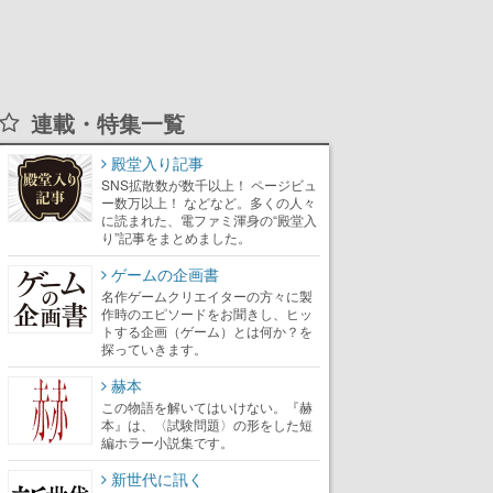
連載・特集一覧
殿堂入り記事
SNS拡散数が数千以上！ ページビュ
ー数万以上！ などなど。多くの人々
に読まれた、電ファミ渾身の“殿堂入
り”記事をまとめました。
ゲームの企画書
名作ゲームクリエイターの方々に製
作時のエピソードをお聞きし、ヒッ
トする企画（ゲーム）とは何か？を
探っていきます。
赫本
この物語を解いてはいけない。『赫
本』は、〈試験問題〉の形をした短
編ホラー小説集です。
新世代に訊く