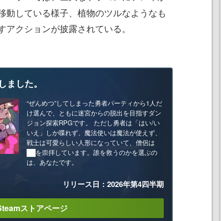
移動している様子、植物のツルなようなも
すアクションが披露されている。
しました。
“ぜんめつ”してしまった勇者パーティから1人だ
け選んで、ともに迷宮からの脱出を目指すダン
ジョン探索RPGです。 ただし勇者は「はい/い
いえ」しか喋れず、魔法使いは魔法が使えず、
戦士は可愛らしい人形になっていて、僧侶は
██を崇拝しています。誰を救うのかを選ぶの
は、あなたです。
リリース日：2026年第4四半期
Steamストアページ