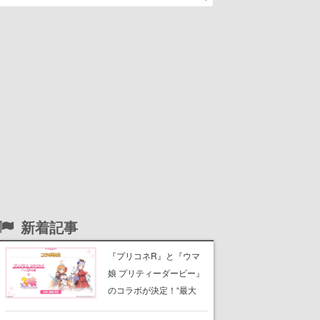
新着記事
『プリコネR』と『ウマ
娘 プリティーダービー』
のコラボが決定！“最大
170連無料”の8.5周年キャ