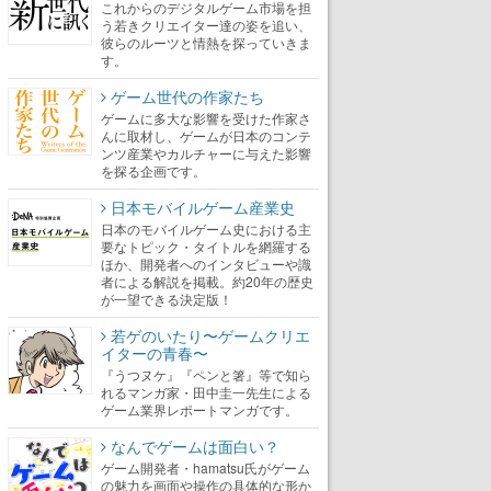
これからのデジタルゲーム市場を担
う若きクリエイター達の姿を追い、
彼らのルーツと情熱を探っていきま
す。
ゲーム世代の作家たち
ゲームに多大な影響を受けた作家さ
んに取材し、ゲームが日本のコンテ
ンツ産業やカルチャーに与えた影響
を探る企画です。
日本モバイルゲーム産業史
日本のモバイルゲーム史における主
要なトピック・タイトルを網羅する
ほか、開発者へのインタビューや識
者による解説を掲載。約20年の歴史
が一望できる決定版！
若ゲのいたり〜ゲームクリエ
イターの青春〜
『うつヌケ』『ペンと箸』等で知ら
れるマンガ家・田中圭一先生による
ゲーム業界レポートマンガです。
なんでゲームは面白い？
ゲーム開発者・hamatsu氏がゲーム
の魅力を画面や操作の具体的な形か