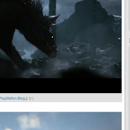
tation.Blog
より）