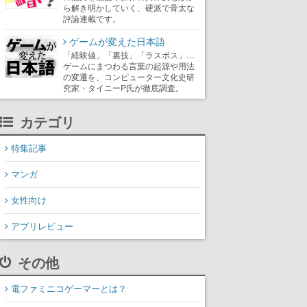
ら解き明かしていく、硬派で骨太な
評論連載です。
ゲームが変えた日本語
「経験値」「裏技」「ラスボス」…
ゲームにまつわる言葉の起源や用法
の変遷を、コンピューター文化史研
究家・タイニーP氏が徹底調査。
カテゴリ
特集記事
マンガ
女性向け
アプリレビュー
その他
電ファミニコゲーマーとは？