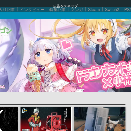
広告をスキップ
入り記事
インタビュー
特集記事
マンガ
Steam
Switch2
PS