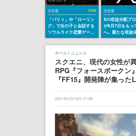
1936
注目度
注目度
「パリィ」や「ローリン
Xの収益分配プ
グ」で女の子と会話する
が9月7日をもっ
ソウルライク恋愛ゲーム
へ。新たな収益
『小早川さんはソウルラ
「Original Cont
イク』無料公開。返事に
Rewards Prog
失敗すると「YOU
発表
ホーム
ニュース
DIED」
スクエニ、現代の女性が
RPG『フォースポークン』
『FF15』開発陣が集ったLum
2021年3月19日 07:58