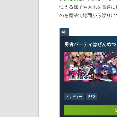
怯える様子や大地を高速に
のを魔法で地面から繰り出
AD
勇者パーティはぜんめつ
インディー
RPG