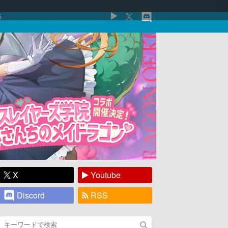
5
X
Youtube
Discord
RSS