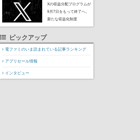
ンペーンなども発表
Xの収益分配プログラムが
9月7日をもって終了へ。
新たな収益化制度
「Original Content
Rewards Program」を発
ピックアップ
表
電ファミのいま読まれている記事ランキング
アプリセール情報
インタビュー