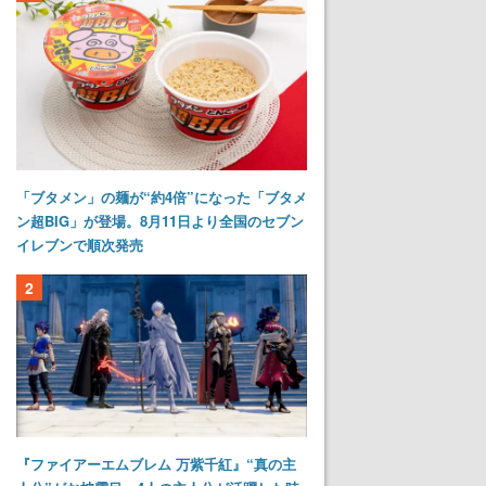
「ブタメン」の麺が“約4倍”になった「ブタメ
ン超BIG」が登場。8月11日より全国のセブン
イレブンで順次発売
2
『ファイアーエムブレム 万紫千紅』“真の主