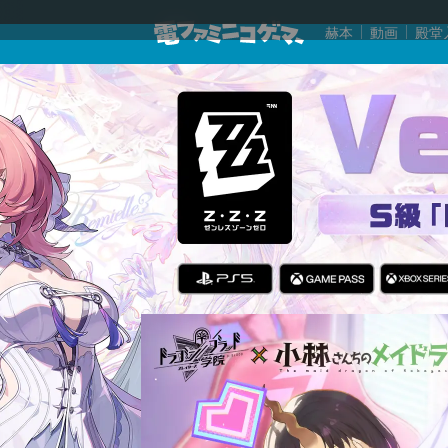
赫本
動画
殿堂