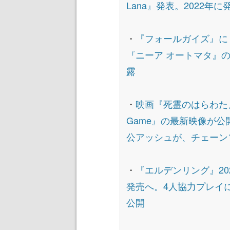
Lana』発表。2022年
・
『フォールガイズ』に
『ニーア オートマタ』
露
・
映画『死霊のはらわた』を
Game』の最新映像が
公アッシュが、チェーン
・
『エルデンリング』2022年
発売へ。4人協力プレイ
公開