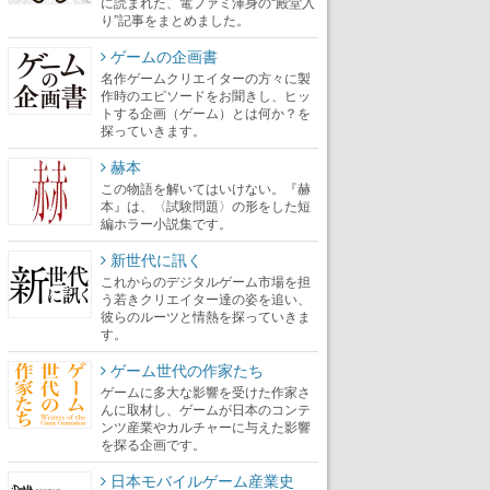
に読まれた、電ファミ渾身の“殿堂入
り”記事をまとめました。
ゲームの企画書
名作ゲームクリエイターの方々に製
作時のエピソードをお聞きし、ヒッ
トする企画（ゲーム）とは何か？を
探っていきます。
赫本
この物語を解いてはいけない。『赫
本』は、〈試験問題〉の形をした短
編ホラー小説集です。
新世代に訊く
これからのデジタルゲーム市場を担
う若きクリエイター達の姿を追い、
彼らのルーツと情熱を探っていきま
す。
ゲーム世代の作家たち
ゲームに多大な影響を受けた作家さ
んに取材し、ゲームが日本のコンテ
ンツ産業やカルチャーに与えた影響
を探る企画です。
日本モバイルゲーム産業史