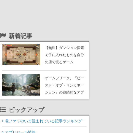
新着記事
【無料】ダンジョン探索
で手に入れたものを自分
の店で売るゲーム
『Moonlighter』がSteam
にて無料配布中！続編
ゲームフリーク、『ビー
『Moonlighter 2』の9月2
スト・オブ・リンカネー
日正式リリースを記念し
ション』の継続的なアプ
たキャンペーン
デ方針を表明。ユーザー
からの意見を真摯に受け
ピックアップ
止めて対応へ。修正パッ
チは約1週間以内に配信さ
電ファミのいま読まれている記事ランキング
れる予定
アプリセール情報