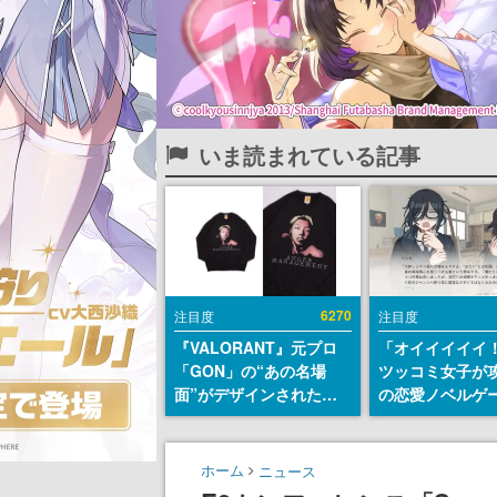
いま読まれている記事
6270
注目度
注目度
『VALORANT』元プロ
「オイイイイイ
「GON」の“あの名場
ツッコミ女子が
面”がデザインされた新
の恋愛ノベルゲ
作グッズが本日8月5日よ
術部カノジョ』St
り期間限定で発売。Tシ
トアページが公
ャツやコインケース、ア
前らーそろそろ
ホーム
ニュース
クキーなどが全品受注生
ー？＾＾」暗黒