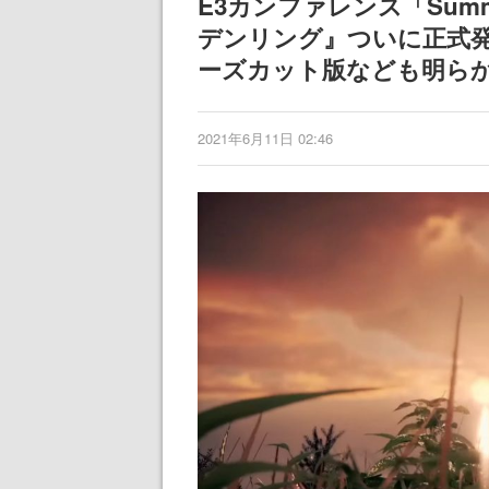
E3カンファレンス「Summ
産で登場、過去に発売し
女子や、萌え声
デンリング』ついに正式発
たグッズの再販も
ゃん女子と青春
ーズカット版なども明ら
2021年6月11日 02:46