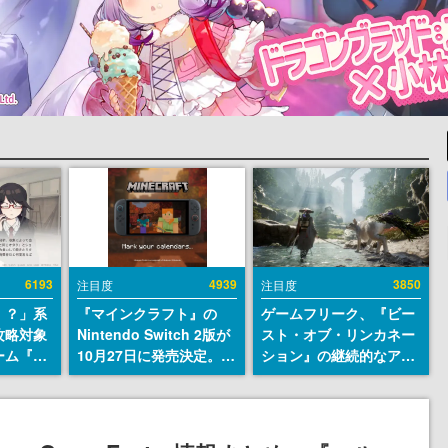
6193
4939
3850
注目度
注目度
！？」系
『マインクラフト』の
ゲームフリーク、『ビー
攻略対象
Nintendo Switch 2版が
スト・オブ・リンカネー
ーム『美
10月27日に発売決定。描
ション』の継続的なアプ
eamス
画設定はデフォルトで
デ方針を表明。ユーザー
開。「お
「バイブラントビジュア
からの意見を真摯に受け
自重しろ
ルズ」となり、より豊か
止めて対応へ。修正パッ
微笑の夢
なグラフィック表現に
チは約1週間以内に配信