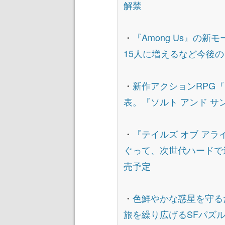
解禁
・
『Among Us』の
15人に増えるなど今後
・
新作アクションRPG『
表。『ソルト アンド 
・
『テイルズ オブ ア
ぐって、次世代ハードで
売予定
・
色鮮やかな惑星を守る
旅を繰り広げるSFパズルア