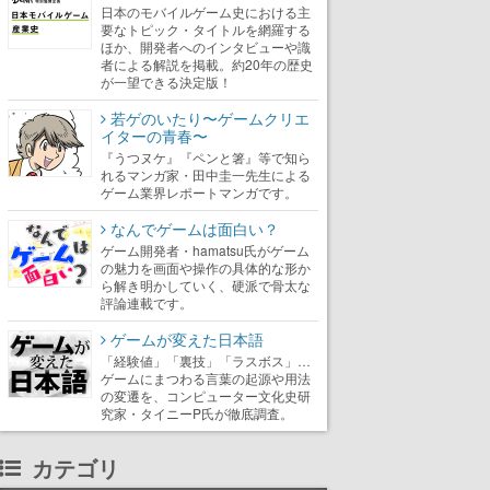
日本のモバイルゲーム史における主
要なトピック・タイトルを網羅する
ほか、開発者へのインタビューや識
者による解説を掲載。約20年の歴史
が一望できる決定版！
若ゲのいたり〜ゲームクリエ
イターの青春〜
『うつヌケ』『ペンと箸』等で知ら
れるマンガ家・田中圭一先生による
ゲーム業界レポートマンガです。
なんでゲームは面白い？
ゲーム開発者・hamatsu氏がゲーム
の魅力を画面や操作の具体的な形か
ら解き明かしていく、硬派で骨太な
評論連載です。
ゲームが変えた日本語
「経験値」「裏技」「ラスボス」…
ゲームにまつわる言葉の起源や用法
の変遷を、コンピューター文化史研
究家・タイニーP氏が徹底調査。
カテゴリ