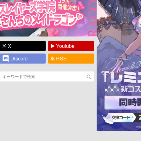
X
Youtube
Discord
RSS