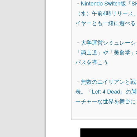
・
Nintendo Switc
（水）午前4時リリース
イヤーとも一緒に遊べる
・
大学運営シミュレーション
「騎士道」や「美食学」
パスを導こう
・
無数のエイリアンと戦う4人
表。『Left 4 Dea
ーチャーな世界を舞台に