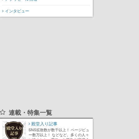
インタビュー
連載・特集一覧
殿堂入り記事
SNS拡散数が数千以上！ ページビュ
ー数万以上！ などなど。多くの人々