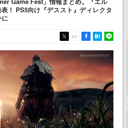
er Game Fest」情報まとめ。『エル
不思議ち
される予定
表！ PS5向け『デススト』ディレクタ
を謳歌
かに
反応