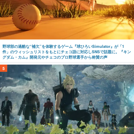
野球部の過酷な“補欠”を体験するゲーム『球ひろいSimulator』が「1
件」のウィッシュリストをもとにチェコ語に対応しSNSで話題に。『キン
グダム・カム』開発元やチェコのプロ野球選手から称賛の声
5