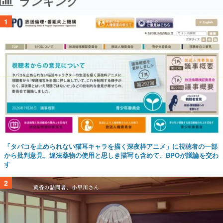
ランキング
1
「タバコを止められない猫耳キャラを描く深夜枠アニメ」に視聴者の一部
から批判意見。違法薬物の使用と思しき描写も含めて、BPOが議論を交わ
す
2