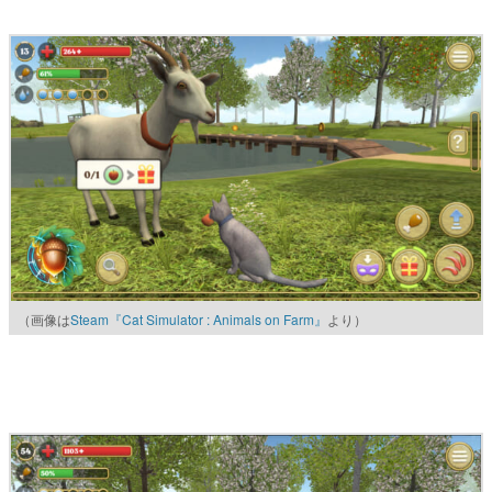
（画像は
Steam『Cat Simulator : Animals on Farm』
より）