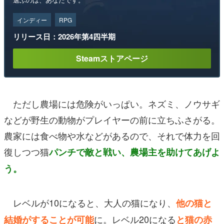
インディー
RPG
リリース日：2026年第4四半期
Steamストアページ
ただし農場には危険がいっぱい。ネズミ、ノウサギ
などが野生の動物がプレイヤーの前に立ちふさがる。
農家には食べ物や水などがあるので、それで体力を回
復しつつ猫
パンチで敵と戦い、農場主を助けてあげよ
う。
レベルが10になると、大人の猫になり、
他の猫と
に。レベル20になる
結婚がすることが可能
と猫の赤