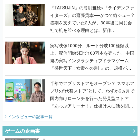
く
『TATSUJIN』の弓削雅稔×『ライデンファ
イターズ』の齋藤貴幸──かつて縦シュー全
盛期を支えていた2人が、30年後に同じ会
社で机を並べる理由とは。新作
『TATSUJIN EXTREME』で初タッグを組
んだレジェンド2人に訊く開発秘話
実写映像1000分、ルート分岐100種類以
上。配信開始5日で100万本を売った、中国
発の実写インタラクティブドラマゲーム
『盛世天下：女帝への道II』の、規模が違
うこだわりをプロデューサーに聞いた
半年でアプリストアをオープン？ スマホア
プリの“代替ストア”として、わずか6ヵ月で
国内向けローンチを行った発見型ストア
『あっぷアリーナ！』仕掛け人に話を聞い
てみた
インタビュー
の記事一覧
ゲームの企画書