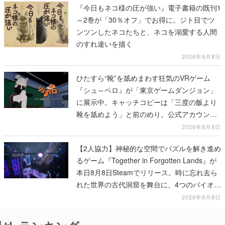
『今日もネコ様の圧が強い』電子書籍の既刊1
～2巻が「30％オフ」でお得に。ジト目でツ
ンツンしたネコたちと、ネコを溺愛する人間
のすれ違いを描く
2026年8月8日
ひたすら“靴”を舐めまわす狂気のVRゲーム
『シュ～ペロ』が「東京ゲームダンジョン」
に展示中。キャッチコピーは「三度の飯より
靴を舐めよう」と前のめり。公式アカウント
も開設され、2026年リリースに向けて開発中
2026年8月8日
【2人協力】神秘的な空間でパズルを解き進め
るゲーム『Together in Forgotten Lands』が
本日8月8日Steamでリリース。時に忘れ去ら
れた世界の古代洞窟を舞台に、4つのバイオー
ムを探索しながら脱出を目指す
2026年8月8日