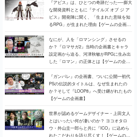
『アビス』は、ひとつの奇跡だった──膨大
な開発資料とともに『テイルズ オブ ジ ア
ビス』開発陣に聞く、「生まれた意味を知
るRPG」が生まれた理由【ゲームの企画
書】
なにが、人を「ロマンシング」させるの
か？『ロマサガ2』当時の企画書とキャラ
設定画から迫る、河津秋敏がRPGに生み出
した「ロマン」の正体とは【ゲームの企画
書】
『ガンパレ』の企画書、ついに公開━初代
PSの伝説的タイトルは、なぜ生まれたの
か？そして『LOOP8』へ受け継がれたもの
【ゲームの企画書】
世界が認めるゲームデザイナー・上田文人
とはいったい何が凄いのか？ ヨコオタロ
ウ・外山圭一郎らと共に『ICO』に込めら
れたこだわりを語り尽くす！【ゲームの企