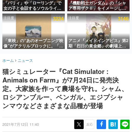
「パリィ」や「ローリング」で
『機動戦士ガンダム』の「シャ
女の子と会話するソウルライク
ア専用ザクⅡ」をイメージした
インタビュー
恋愛ゲーム『小早川さんはソウ
散水ホースリールが予約開始。
注目度
3234
注目度
3146
ルライク』無料公開。返事に失
本体にはシャアのパーソナルマ
連載・特集一覧
敗すると「YOU DIED」
ークやジオン公国軍のエンブレ
ム、型式番号などを配置
殿堂入り記事
SNS拡散数が数千以上！ ページビュー数万以上！ などな
「東映」の“あのオープニング映
アニメ『メイドインアビス』第2
ど。多くの人々に読まれた、電ファミ渾身の“殿堂入り”記
像”がアクリルブロックに。「東
期「烈日の黄金郷」の劇場上映
事をまとめました。
映ヒストリカル グッズコレクシ
が決定！レグ役・伊瀬茉莉也さ
ョン」が8月下旬より発売
んらが登壇する舞台挨拶も実施
ゲームの企画書
ホーム
ニュース
名作ゲームクリエイターの方々に製作時のエピソードをお
聞きし、ヒットする企画（ゲーム）とは何か？を探ってい
猫シミュレーター『Cat Simulator :
きます。
Animals on Farm』が7月24日に発売決
赫本
この物語を解いてはいけない。『赫本』は、〈試験問題〉
定。大家族を作って農場を守れ。シャム、
の形をした短編ホラー小説集です。
ロシアンブルー、ベンガル、エジプシャ
ンマウなどさまざまな品種が登場
新世代に訊く
これからのデジタルゲーム市場を担う若きクリエイター達
の姿を追い、彼らのルーツと情熱を探っていきます。
2021年7月12日 11:40
反応
ゲーム世代の作家たち
ゲームに多大な影響を受けた作家さんに取材し、ゲームが