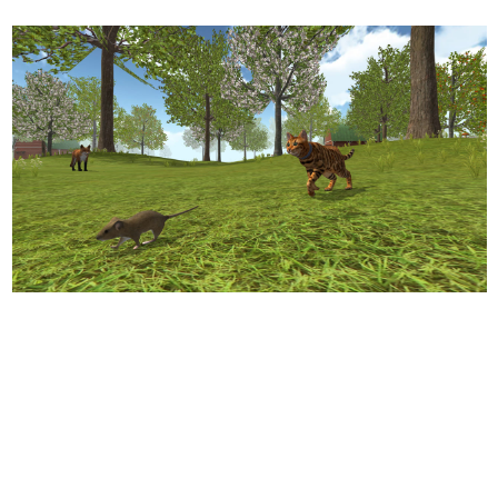
日本のコンテンツ産業やカルチャーに与えた影響を探る企
画です。
日本モバイルゲーム産業史
日本のモバイルゲーム史における主要なトピック・タイト
ルを網羅するほか、開発者へのインタビューや識者による
解説を掲載。約20年の歴史が一望できる決定版！
若ゲのいたり〜ゲームクリエイターの青春〜
『うつヌケ』『ペンと箸』等で知られるマンガ家・田中圭
一先生によるゲーム業界レポートマンガです。
なんでゲームは面白い？
ゲーム開発者・hamatsu氏がゲームの魅力を画面や操作の
具体的な形から解き明かしていく、硬派で骨太な評論連載
です。
ゲームが変えた日本語
「経験値」「裏技」「ラスボス」… ゲームにまつわる言葉
の起源や用法の変遷を、コンピューター文化史研究家・タ
イニーP氏が徹底調査。
カテゴリ
特集記事