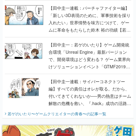
【若ゲのいたり最終回】
【田中圭一連載：バーチャファイター編】
「新しい3D表現のために、軍事技術を採り
入れたい」世界情勢を味方につけて、ゲー
ムに革命をもたらした鈴木 裕の功績【若ゲ
のいたり】
【田中圭一：若ゲのいたり】ゲーム開発統
合環境「Unreal Engine」最新バージョン
で、開発環境はどう変わる？ ゲーム業界向
けソリューションイベント「GTMF2019」
に行って、より理解を深めよう【PR】
【田中圭一連載：サイバーコネクトツー
編】すべての責任はオレが取る。だから、
付いてきてくれないか──男の熱意はチーム
解散の危機を救い、『.hack』成功の活路を
開く。業界の快男児・松山 洋に流れる血は
若ゲのいたり〜ゲームクリエイターの青春〜
の記事一覧
『少年ジャンプ』色だった【若ゲのいた
り】