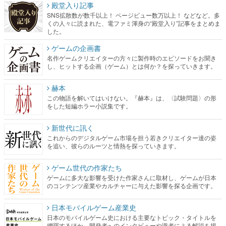
殿堂入り記事
SNS拡散数が数千以上！ ページビュー数万以上！ などなど。多
くの人々に読まれた、電ファミ渾身の“殿堂入り”記事をまとめま
した。
ゲームの企画書
名作ゲームクリエイターの方々に製作時のエピソードをお聞き
し、ヒットする企画（ゲーム）とは何か？を探っていきます。
赫本
この物語を解いてはいけない。『赫本』は、〈試験問題〉の形
をした短編ホラー小説集です。
新世代に訊く
これからのデジタルゲーム市場を担う若きクリエイター達の姿
を追い、彼らのルーツと情熱を探っていきます。
ゲーム世代の作家たち
ゲームに多大な影響を受けた作家さんに取材し、ゲームが日本
のコンテンツ産業やカルチャーに与えた影響を探る企画です。
日本モバイルゲーム産業史
日本のモバイルゲーム史における主要なトピック・タイトルを
網羅するほか、開発者へのインタビューや識者による解説を掲