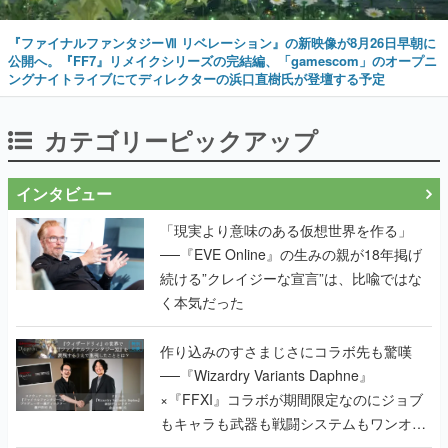
『ファイナルファンタジーⅦ リベレーション』の新映像が8月26日早朝に
公開へ。『FF7』リメイクシリーズの完結編、「gamescom」のオープニ
ングナイトライブにてディレクターの浜口直樹氏が登壇する予定
カテゴリーピックアップ
インタビュー
「現実より意味のある仮想世界を作る」
──『EVE Online』の生みの親が18年掲げ
続ける”クレイジーな宣言”は、比喩ではな
く本気だった
作り込みのすさまじさにコラボ先も驚嘆
──『Wizardry Variants Daphne』
×『FFXI』コラボが期間限定なのにジョブ
もキャラも武器も戦闘システムもワンオフ
で作り込まれた理由を両ディレクターに聞