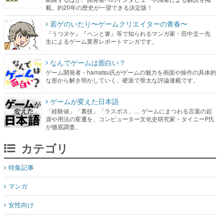
載。約20年の歴史が一望できる決定版！
若ゲのいたり〜ゲームクリエイターの青春〜
『うつヌケ』『ペンと箸』等で知られるマンガ家・田中圭一先
生によるゲーム業界レポートマンガです。
なんでゲームは面白い？
ゲーム開発者・hamatsu氏がゲームの魅力を画面や操作の具体的
な形から解き明かしていく、硬派で骨太な評論連載です。
ゲームが変えた日本語
「経験値」「裏技」「ラスボス」… ゲームにまつわる言葉の起
源や用法の変遷を、コンピューター文化史研究家・タイニーP氏
が徹底調査。
カテゴリ
特集記事
マンガ
女性向け