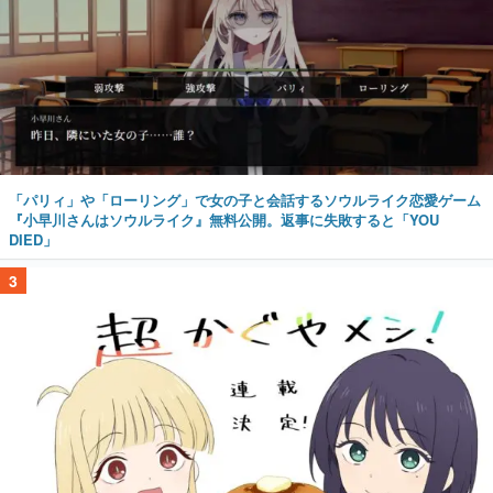
「パリィ」や「ローリング」で女の子と会話するソウルライク恋愛ゲーム
『小早川さんはソウルライク』無料公開。返事に失敗すると「YOU
DIED」
3