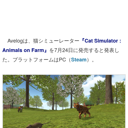
マンガ
女性向け
アプリレビュー
Avelogは、猫シミューレーター
『Cat Simulator :
その他
を7月24日に発売すると発表し
Animals on Farm』
た。プラットフォームはPC（
）。
Steam
電ファミニコゲーマーとは？
運営：株式会社マレ