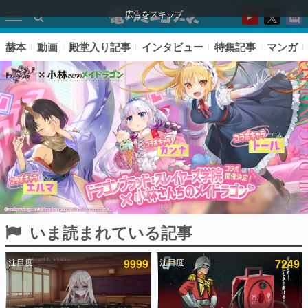
広告をスキップ
赫本
動画
殿堂入り記事
インタビュー
特集記事
マンガ
いま読まれている記事
ピックアップ
注目度
9999
注目度
7249
電ファミのいま読まれている記事ランキング
アプリセール情報