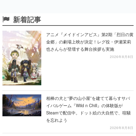
新着記事
アニメ『メイドインアビス』第2期「烈日の黄
金郷」の劇場上映が決定！レグ役・伊瀬茉莉
也さんらが登壇する舞台挨拶も実施
2026年8月8日
相棒の犬と“夢の山小屋”を建てて暮らすサバ
イバルゲーム『Wild n Chill』の体験版が
Steamで配信中。ドット絵の大自然で、喧騒
を忘れよう
2026年8月8日