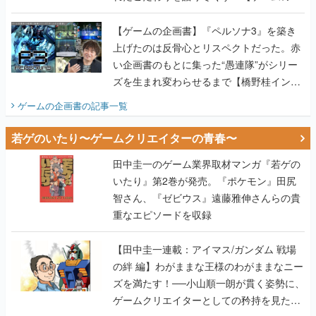
画書】
【ゲームの企画書】『ペルソナ3』を築き
上げたのは反骨心とリスペクトだった。赤
い企画書のもとに集った“愚連隊”がシリー
ズを生まれ変わらせるまで【橋野桂インタ
ビュー】
ゲームの企画書
の記事一覧
若ゲのいたり〜ゲームクリエイターの青春〜
田中圭一のゲーム業界取材マンガ『若ゲの
いたり』第2巻が発売。『ポケモン』田尻
智さん、『ゼビウス』遠藤雅伸さんらの貴
重なエピソードを収録
【田中圭一連載：アイマス/ガンダム 戦場
の絆 編】わがままな王様のわがままなニー
ズを満たす！──小山順一朗が貫く姿勢に、
ゲームクリエイターとしての矜持を見た