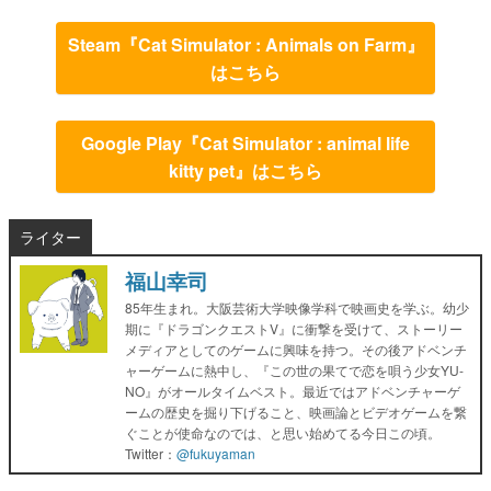
Steam『Cat Simulator : Animals on Farm』
はこちら
Google Play『Cat Simulator : animal life
kitty pet』はこちら
ライター
福山幸司
85年生まれ。大阪芸術大学映像学科で映画史を学ぶ。幼少
期に『ドラゴンクエストV』に衝撃を受けて、ストーリー
メディアとしてのゲームに興味を持つ。その後アドベンチ
ャーゲームに熱中し、『この世の果てで恋を唄う少女YU-
NO』がオールタイムベスト。最近ではアドベンチャーゲ
ームの歴史を掘り下げること、映画論とビデオゲームを繋
ぐことが使命なのでは、と思い始めてる今日この頃。
Twitter：
@fukuyaman