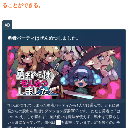
ることができる。
AD
勇者パーティはぜんめつしました。
“ぜんめつ”してしまった勇者パーティから1人だけ選んで、ともに迷
宮からの脱出を目指すダンジョン探索RPGです。 ただし勇者は「は
い/いいえ」しか喋れず、魔法使いは魔法が使えず、戦士は可愛らし
い人形になっていて、僧侶は██を崇拝しています。誰を救うのかを
選ぶのは、あなたです。