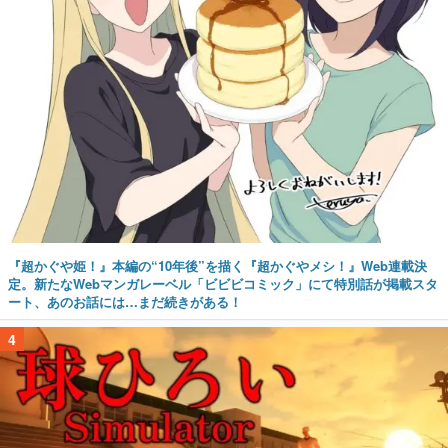
『超かぐや姫！』本編の“10年後”を描く『超かぐやメシ！』Web連載決
定。新たなWebマンガレーベル「ビビビコミック」にて特別話が掲載スタ
ート、あのお話には…まだ続きがある！
4