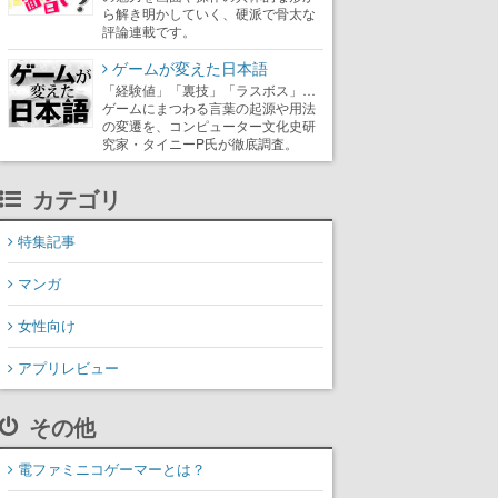
ら解き明かしていく、硬派で骨太な
評論連載です。
ゲームが変えた日本語
「経験値」「裏技」「ラスボス」…
ゲームにまつわる言葉の起源や用法
の変遷を、コンピューター文化史研
究家・タイニーP氏が徹底調査。
カテゴリ
特集記事
マンガ
女性向け
アプリレビュー
その他
電ファミニコゲーマーとは？