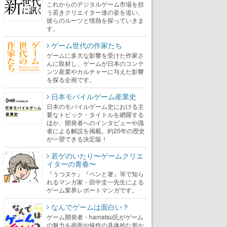
これからのデジタルゲーム市場を担
う若きクリエイター達の姿を追い、
彼らのルーツと情熱を探っていきま
す。
ゲーム世代の作家たち
ゲームに多大な影響を受けた作家さ
んに取材し、ゲームが日本のコンテ
ンツ産業やカルチャーに与えた影響
を探る企画です。
日本モバイルゲーム産業史
日本のモバイルゲーム史における主
要なトピック・タイトルを網羅する
ほか、開発者へのインタビューや識
者による解説を掲載。約20年の歴史
が一望できる決定版！
若ゲのいたり〜ゲームクリエ
イターの青春〜
『うつヌケ』『ペンと箸』等で知ら
れるマンガ家・田中圭一先生による
ゲーム業界レポートマンガです。
なんでゲームは面白い？
ゲーム開発者・hamatsu氏がゲーム
の魅力を画面や操作の具体的な形か