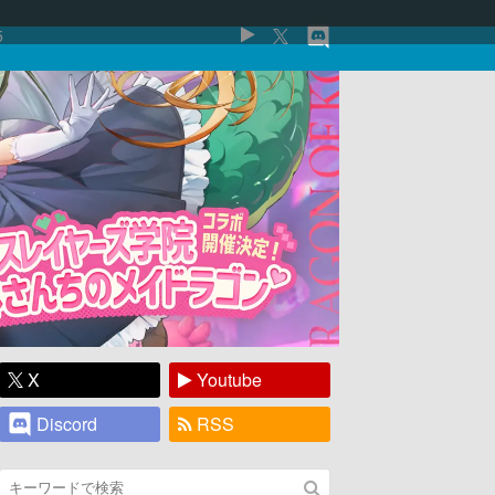
5
X
Youtube
Discord
RSS