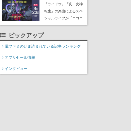
にはシャアのパーソナル
『ライドウ』『真・女神
マークやジオン公国軍の
転生』の楽曲によるスペ
エンブレム、型式番号な
シャルライブが「ニコニ
どを配置
コ生放送」で配信決定。
バトルアレンジされた各
ピックアップ
タイトルの楽曲が、バン
ド編成による迫力の生演
電ファミのいま読まれている記事ランキング
奏で披露、冒頭部分は“無
アプリセール情報
料”で視聴できる
インタビュー