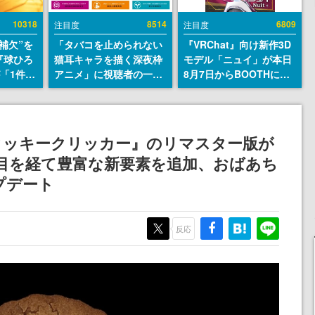
10318
8514
6809
注目度
注目度
補欠”を
「タバコを止められない
『VRChat』向け新作3D
『球ひろ
猫耳キャラを描く深夜枠
モデル「ニュイ」が本日
』が「1件」
アニメ」に視聴者の一部
8月7日からBOOTHにて
ストをも
から批判意見。違法薬物
発売。瞳に光る星や感情
対応し
の使用と思しき描写も含
豊かな表情が、小悪魔か
『キング
めて、BPOが議論を交わ
わいい
発元やチ
す
クッキークリッカー』のリマスター版が
選手から
目を経て豊富な新要素を追加、おばあち
プデート
反応