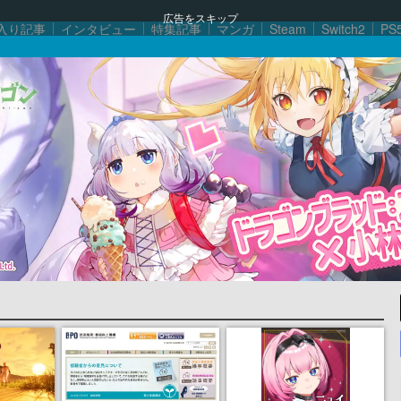
広告をスキップ
入り記事
インタビュー
特集記事
マンガ
Steam
Switch2
PS