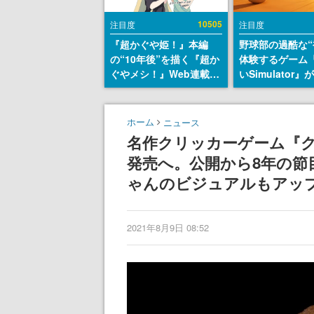
10505
注目度
注目度
『超かぐや姫！』本編
野球部の過酷な“
の“10年後”を描く『超か
体験するゲーム
ぐやメシ！』Web連載決
いSimulator
定。新たなWebマンガレ
のウィッシュリ
ーベル「ビビビコミッ
とにチェコ語に
ク」にて特別話が掲載ス
SNSで話題に。
ホーム
ニュース
タート、あのお話には…
ダム・カム』開
名作クリッカーゲーム『
まだ続きがある！
ェコのプロ野球
発売へ。公開から8年の節
称賛の声
ゃんのビジュアルもアッ
2021年8月9日 08:52