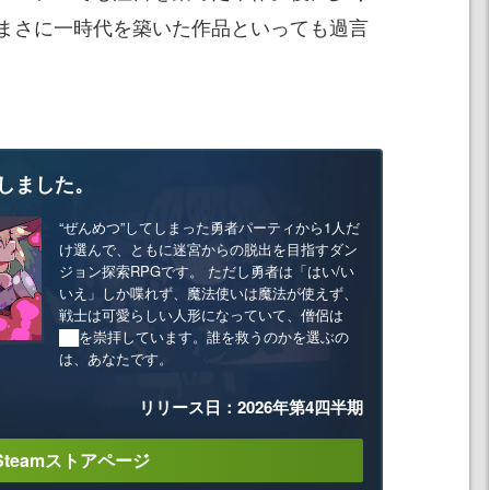
まさに一時代を築いた作品といっても過言
しました。
“ぜんめつ”してしまった勇者パーティから1人だ
け選んで、ともに迷宮からの脱出を目指すダン
ジョン探索RPGです。 ただし勇者は「はい/い
いえ」しか喋れず、魔法使いは魔法が使えず、
戦士は可愛らしい人形になっていて、僧侶は
██を崇拝しています。誰を救うのかを選ぶの
は、あなたです。
リリース日：2026年第4四半期
Steamストアページ