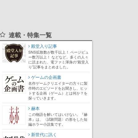
連載・特集一覧
殿堂入り記事
SNS拡散数が数千以上！ ページビュ
ー数万以上！ などなど。多くの人々
に読まれた、電ファミ渾身の“殿堂入
り”記事をまとめました。
ゲームの企画書
名作ゲームクリエイターの方々に製
作時のエピソードをお聞きし、ヒッ
トする企画（ゲーム）とは何か？を
探っていきます。
赫本
この物語を解いてはいけない。『赫
本』は、〈試験問題〉の形をした短
編ホラー小説集です。
新世代に訊く