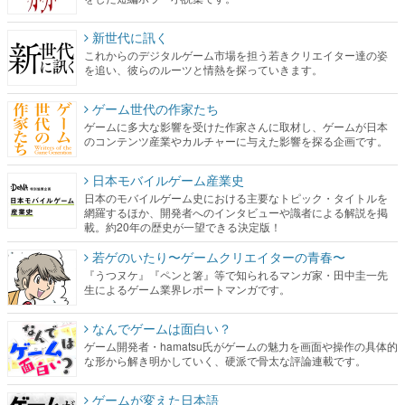
新世代に訊く
これからのデジタルゲーム市場を担う若きクリエイター達の姿
を追い、彼らのルーツと情熱を探っていきます。
ゲーム世代の作家たち
ゲームに多大な影響を受けた作家さんに取材し、ゲームが日本
のコンテンツ産業やカルチャーに与えた影響を探る企画です。
日本モバイルゲーム産業史
日本のモバイルゲーム史における主要なトピック・タイトルを
網羅するほか、開発者へのインタビューや識者による解説を掲
載。約20年の歴史が一望できる決定版！
若ゲのいたり〜ゲームクリエイターの青春〜
『うつヌケ』『ペンと箸』等で知られるマンガ家・田中圭一先
生によるゲーム業界レポートマンガです。
なんでゲームは面白い？
ゲーム開発者・hamatsu氏がゲームの魅力を画面や操作の具体的
な形から解き明かしていく、硬派で骨太な評論連載です。
ゲームが変えた日本語