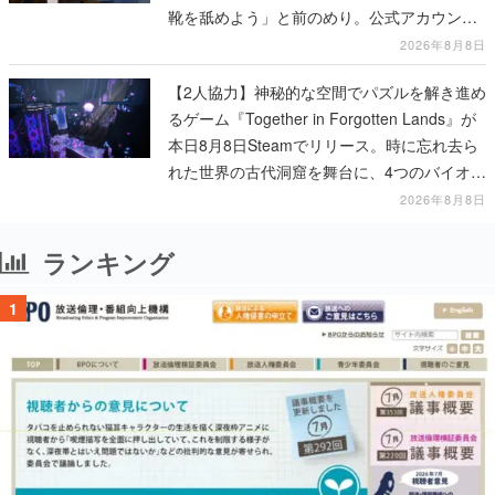
靴を舐めよう」と前のめり。公式アカウント
も開設され、2026年リリースに向けて開発中
2026年8月8日
【2人協力】神秘的な空間でパズルを解き進め
るゲーム『Together in Forgotten Lands』が
本日8月8日Steamでリリース。時に忘れ去ら
れた世界の古代洞窟を舞台に、4つのバイオー
ムを探索しながら脱出を目指す
2026年8月8日
ランキング
1