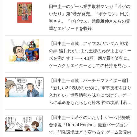
田中圭一のゲーム業界取材マンガ『若ゲの
いたり』第2巻が発売。『ポケモン』田尻
智さん、『ゼビウス』遠藤雅伸さんらの貴
重なエピソードを収録
【田中圭一連載：アイマス/ガンダム 戦場
の絆 編】わがままな王様のわがままなニー
ズを満たす！──小山順一朗が貫く姿勢に、
ゲームクリエイターとしての矜持を見た
【若ゲのいたり最終回】
【田中圭一連載：バーチャファイター編】
「新しい3D表現のために、軍事技術を採り
入れたい」世界情勢を味方につけて、ゲー
ムに革命をもたらした鈴木 裕の功績【若ゲ
のいたり】
【田中圭一：若ゲのいたり】ゲーム開発統
合環境「Unreal Engine」最新バージョン
で、開発環境はどう変わる？ ゲーム業界向