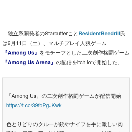
マンガ
女性向け
独立系開発者のStarcutterこと
氏
ResidentBeedrill
アプリレビュー
は9月11日（土）、マルチプレイ人狼ゲーム
その他
をモチーフとした二次創作格闘ゲーム
『Among Us』
電ファミニコゲーマーとは？
の配信をitch.ioで開始した。
『Among Us Arena』
運営：株式会社マレ
『Among Us』の二次創作格闘ゲームが配信開始
https://t.co/39foPgJKwk
色とりどりのクルーが銃やナイフを手に激しい肉