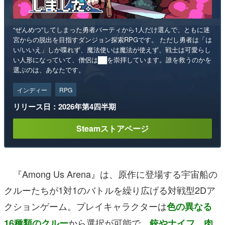
“ぜんめつ”してしまった勇者パーティから1人だけ選んで、ともに迷
宮からの脱出を目指すダンジョン探索RPGです。 ただし勇者は「は
い/いいえ」しか喋れず、魔法使いは魔法が使えず、戦士は可愛らし
い人形になっていて、僧侶は██を崇拝しています。誰を救うのかを
選ぶのは、あなたです。
インディー
RPG
リリース日：2026年第4四半期
Steamストアページ
『Among Us Arena』は、原作に登場する宇宙船の
クルーたちが1対1のバトルを繰り広げる対戦型2Dア
クションゲーム。プレイキャラクターは
色の異なる
から選択が可能で、
16種類のクルー
銃やナイフ、肉