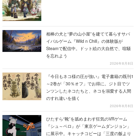
相棒の犬と“夢の山小屋”を建てて暮らすサバ
イバルゲーム『Wild n Chill』の体験版が
Steamで配信中。ドット絵の大自然で、喧騒
を忘れよう
2026年8月8日
『今日もネコ様の圧が強い』電子書籍の既刊1
～2巻が「30％オフ」でお得に。ジト目でツ
ンツンしたネコたちと、ネコを溺愛する人間
のすれ違いを描く
2026年8月8日
ひたすら“靴”を舐めまわす狂気のVRゲーム
『シュ～ペロ』が「東京ゲームダンジョン」
に展示中。キャッチコピーは「三度の飯より