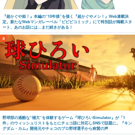
『超かぐや姫！』本編の“10年後”を描く『超かぐやメシ！』Web連載決
定。新たなWebマンガレーベル「ビビビコミック」にて特別話が掲載スタ
ート、あのお話には…まだ続きがある！
4
野球部の過酷な“補欠”を体験するゲーム『球ひろいSimulator』が「1
件」のウィッシュリストをもとにチェコ語に対応しSNSで話題に。『キン
グダム・カム』開発元やチェコのプロ野球選手から称賛の声