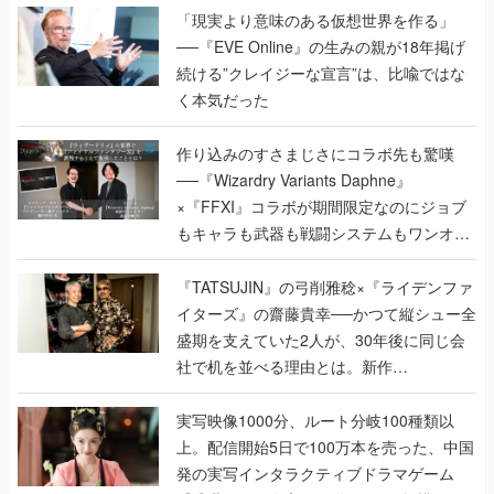
「現実より意味のある仮想世界を作る」
──『EVE Online』の生みの親が18年掲げ
続ける”クレイジーな宣言”は、比喩ではな
く本気だった
作り込みのすさまじさにコラボ先も驚嘆
──『Wizardry Variants Daphne』
×『FFXI』コラボが期間限定なのにジョブ
もキャラも武器も戦闘システムもワンオフ
で作り込まれた理由を両ディレクターに聞
く
『TATSUJIN』の弓削雅稔×『ライデンファ
イターズ』の齋藤貴幸──かつて縦シュー全
盛期を支えていた2人が、30年後に同じ会
社で机を並べる理由とは。新作
『TATSUJIN EXTREME』で初タッグを組
んだレジェンド2人に訊く開発秘話
実写映像1000分、ルート分岐100種類以
上。配信開始5日で100万本を売った、中国
発の実写インタラクティブドラマゲーム