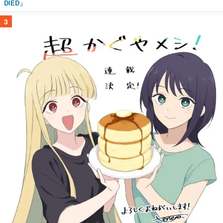
DIED」
3