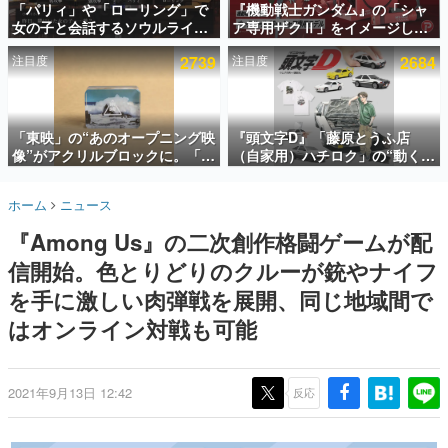
「パリィ」や「ローリング」で
『機動戦士ガンダム』の「シャ
女の子と会話するソウルライク
ア専用ザクⅡ」をイメージした
インタビュー
恋愛ゲーム『小早川さんはソウ
散水ホースリールが予約開始。
注目度
2739
注目度
2684
ルライク』無料公開。返事に失
本体にはシャアのパーソナルマ
連載・特集一覧
敗すると「YOU DIED」
ークやジオン公国軍のエンブレ
ム、型式番号などを配置
殿堂入り記事
SNS拡散数が数千以上！ ページビュー数万以上！ などな
「東映」の“あのオープニング映
『頭文字D』「藤原とうふ店
ど。多くの人々に読まれた、電ファミ渾身の“殿堂入り”記
像”がアクリルブロックに。「東
（自家用）ハチロク」の“動くテ
事をまとめました。
映ヒストリカル グッズコレクシ
ィッシュケース”が買えるポップ
ョン」が8月下旬より発売
アップショップが開催へ。マン
ゲームの企画書
ホーム
ニュース
ガの舞台である群馬の「イオン
名作ゲームクリエイターの方々に製作時のエピソードをお
聞きし、ヒットする企画（ゲーム）とは何か？を探ってい
モール高崎」にて、8月11日か
『Among Us』の二次創作格闘ゲームが配
きます。
ら8月20日までの期間限定で開
催予定
信開始。色とりどりのクルーが銃やナイフ
赫本
この物語を解いてはいけない。『赫本』は、〈試験問題〉
を手に激しい肉弾戦を展開、同じ地域間で
の形をした短編ホラー小説集です。
はオンライン対戦も可能
新世代に訊く
これからのデジタルゲーム市場を担う若きクリエイター達
の姿を追い、彼らのルーツと情熱を探っていきます。
2021年9月13日 12:42
反応
ゲーム世代の作家たち
ゲームに多大な影響を受けた作家さんに取材し、ゲームが