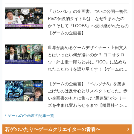
書】
『ガンパレ』の企画書、ついに公開━初代
PSの伝説的タイトルは、なぜ生まれたの
か？そして『LOOP8』へ受け継がれたもの
【ゲームの企画書】
世界が認めるゲームデザイナー・上田文人
とはいったい何が凄いのか？ ヨコオタロ
ウ・外山圭一郎らと共に『ICO』に込めら
れたこだわりを語り尽くす！【ゲームの企
画書】
【ゲームの企画書】『ペルソナ3』を築き
上げたのは反骨心とリスペクトだった。赤
い企画書のもとに集った“愚連隊”がシリー
ズを生まれ変わらせるまで【橋野桂インタ
ビュー】
ゲームの企画書
の記事一覧
若ゲのいたり〜ゲームクリエイターの青春〜