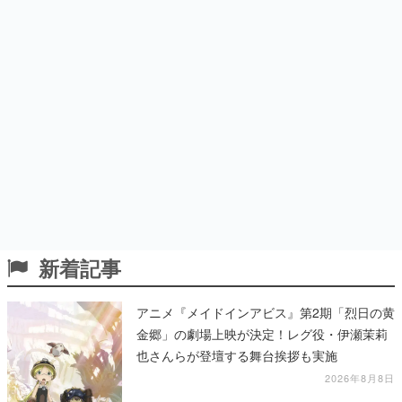
新着記事
アニメ『メイドインアビス』第2期「烈日の黄
金郷」の劇場上映が決定！レグ役・伊瀬茉莉
也さんらが登壇する舞台挨拶も実施
2026年8月8日