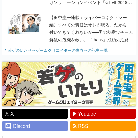
けソリューションイベント「GTMF2019」
に行って、より理解を深めよう【PR】
【田中圭一連載：サイバーコネクトツー
編】すべての責任はオレが取る。だから、
付いてきてくれないか──男の熱意はチーム
解散の危機を救い、『.hack』成功の活路を
開く。業界の快男児・松山 洋に流れる血は
若ゲのいたり〜ゲームクリエイターの青春〜
の記事一覧
『少年ジャンプ』色だった【若ゲのいた
り】
X
Youtube
Discord
RSS