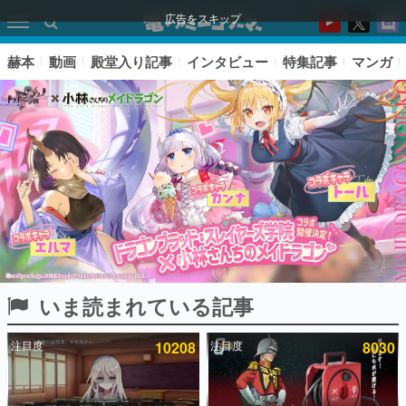
広告をスキップ
赫本
動画
殿堂入り記事
インタビュー
特集記事
マンガ
いま読まれている記事
ピックアップ
注目度
10208
注目度
8030
電ファミのいま読まれている記事ランキング
アプリセール情報