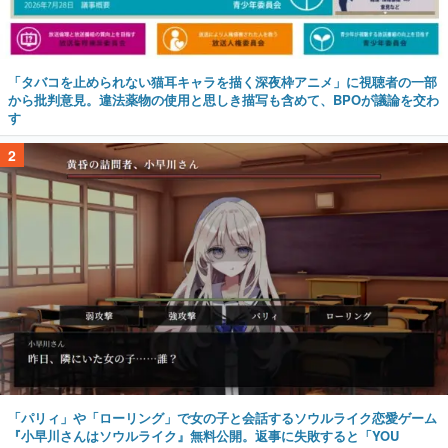
「タバコを止められない猫耳キャラを描く深夜枠アニメ」に視聴者の一部
から批判意見。違法薬物の使用と思しき描写も含めて、BPOが議論を交わ
す
2
「パリィ」や「ローリング」で女の子と会話するソウルライク恋愛ゲーム
『小早川さんはソウルライク』無料公開。返事に失敗すると「YOU