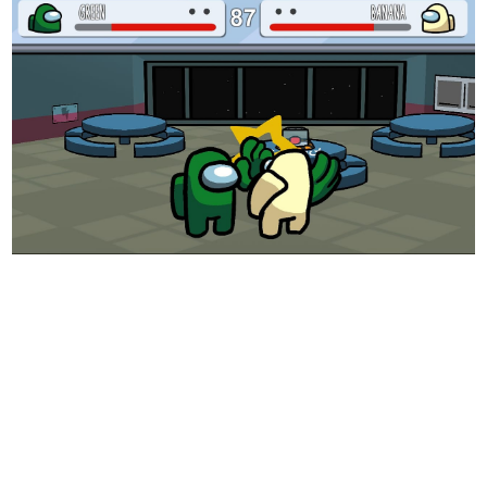
日本のコンテンツ産業やカルチャーに与えた影響を探る企
画です。
日本モバイルゲーム産業史
日本のモバイルゲーム史における主要なトピック・タイト
ルを網羅するほか、開発者へのインタビューや識者による
解説を掲載。約20年の歴史が一望できる決定版！
若ゲのいたり〜ゲームクリエイターの青春〜
『うつヌケ』『ペンと箸』等で知られるマンガ家・田中圭
一先生によるゲーム業界レポートマンガです。
なんでゲームは面白い？
ゲーム開発者・hamatsu氏がゲームの魅力を画面や操作の
具体的な形から解き明かしていく、硬派で骨太な評論連載
です。
ゲームが変えた日本語
「経験値」「裏技」「ラスボス」… ゲームにまつわる言葉
の起源や用法の変遷を、コンピューター文化史研究家・タ
イニーP氏が徹底調査。
カテゴリ
特集記事