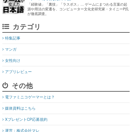
「経験値」「裏技」「ラスボス」… ゲームにまつわる言葉の起
源や用法の変遷を、コンピューター文化史研究家・タイニーP氏
が徹底調査。
カテゴリ
特集記事
マンガ
女性向け
アプリレビュー
その他
電ファミニコゲーマーとは？
媒体資料はこちら
XプレゼントCP応募規約
運営：株式会社マレ