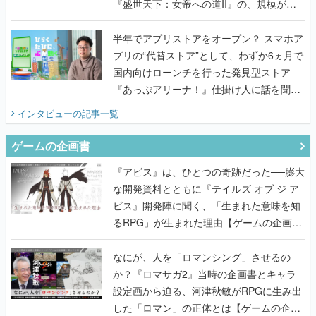
『盛世天下：女帝への道II』の、規模が違
うこだわりをプロデューサーに聞いた
半年でアプリストアをオープン？ スマホア
プリの“代替ストア”として、わずか6ヵ月で
国内向けローンチを行った発見型ストア
『あっぷアリーナ！』仕掛け人に話を聞い
てみた
インタビュー
の記事一覧
ゲームの企画書
『アビス』は、ひとつの奇跡だった──膨大
な開発資料とともに『テイルズ オブ ジ ア
ビス』開発陣に聞く、「生まれた意味を知
るRPG」が生まれた理由【ゲームの企画
書】
なにが、人を「ロマンシング」させるの
か？『ロマサガ2』当時の企画書とキャラ
設定画から迫る、河津秋敏がRPGに生み出
した「ロマン」の正体とは【ゲームの企画