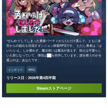
“ぜんめつ”してしまった勇者パーティから1人だけ選んで、ともに迷
宮からの脱出を目指すダンジョン探索RPGです。 ただし勇者は「は
い/いいえ」しか喋れず、魔法使いは魔法が使えず、戦士は可愛らし
い人形になっていて、僧侶は██を崇拝しています。誰を救うのかを
選ぶのは、あなたです。
インディー
RPG
リリース日：2026年第4四半期
Steamストアページ