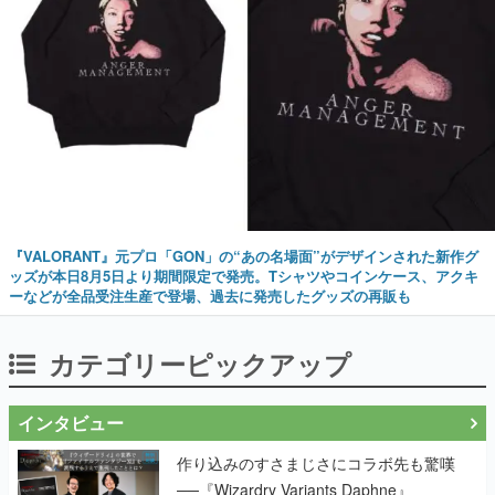
『VALORANT』元プロ「GON」の“あの名場面”がデザインされた新作グ
ッズが本日8月5日より期間限定で発売。Tシャツやコインケース、アクキ
ーなどが全品受注生産で登場、過去に発売したグッズの再販も
カテゴリーピックアップ
インタビュー
作り込みのすさまじさにコラボ先も驚嘆
──『Wizardry Variants Daphne』