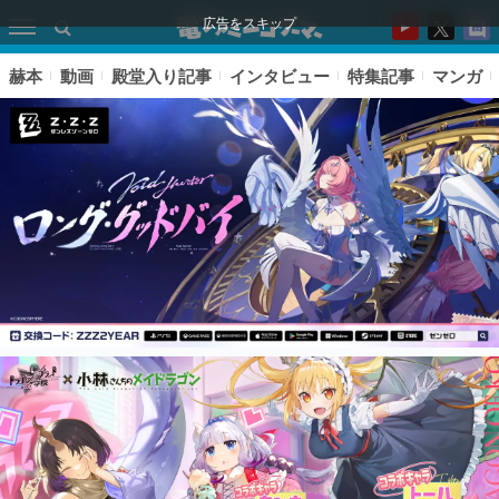
広告をスキップ
赫本
動画
殿堂入り記事
インタビュー
特集記事
マンガ
ピックアップ
電ファミのいま読まれている記事ランキング
アプリセール情報