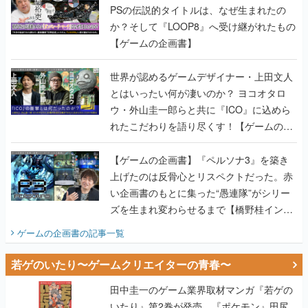
PSの伝説的タイトルは、なぜ生まれたの
か？そして『LOOP8』へ受け継がれたもの
【ゲームの企画書】
世界が認めるゲームデザイナー・上田文人
とはいったい何が凄いのか？ ヨコオタロ
ウ・外山圭一郎らと共に『ICO』に込めら
れたこだわりを語り尽くす！【ゲームの企
画書】
【ゲームの企画書】『ペルソナ3』を築き
上げたのは反骨心とリスペクトだった。赤
い企画書のもとに集った“愚連隊”がシリー
ズを生まれ変わらせるまで【橋野桂インタ
ビュー】
ゲームの企画書
の記事一覧
若ゲのいたり〜ゲームクリエイターの青春〜
田中圭一のゲーム業界取材マンガ『若ゲの
いたり』第2巻が発売。『ポケモン』田尻