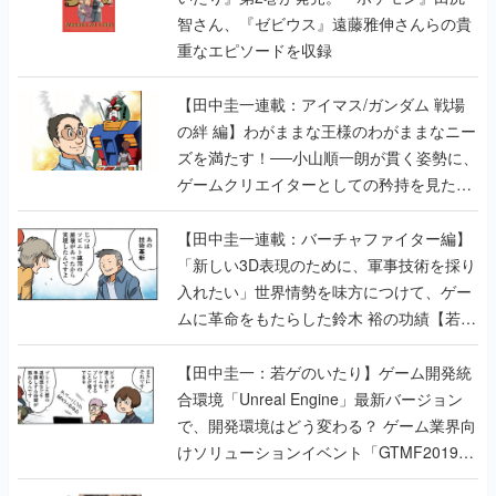
智さん、『ゼビウス』遠藤雅伸さんらの貴
重なエピソードを収録
【田中圭一連載：アイマス/ガンダム 戦場
の絆 編】わがままな王様のわがままなニー
ズを満たす！──小山順一朗が貫く姿勢に、
ゲームクリエイターとしての矜持を見た
【若ゲのいたり最終回】
【田中圭一連載：バーチャファイター編】
「新しい3D表現のために、軍事技術を採り
入れたい」世界情勢を味方につけて、ゲー
ムに革命をもたらした鈴木 裕の功績【若ゲ
のいたり】
【田中圭一：若ゲのいたり】ゲーム開発統
合環境「Unreal Engine」最新バージョン
で、開発環境はどう変わる？ ゲーム業界向
けソリューションイベント「GTMF2019」
に行って、より理解を深めよう【PR】