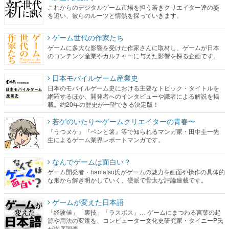
これからのデジタルゲーム市場を担う若きクリエイター達の姿
を追い、彼らのルーツと情熱を探っていきます。
ゲーム世代の作家たち
ゲームに多大な影響を受けた作家さんに取材し、ゲームが日本
のコンテンツ産業やカルチャーに与えた影響を探る企画です。
日本モバイルゲーム産業史
日本のモバイルゲーム史における主要なトピック・タイトルを
網羅するほか、開発者へのインタビューや識者による解説を掲
載。約20年の歴史が一望できる決定版！
若ゲのいたり〜ゲームクリエイターの青春〜
『うつヌケ』『ペンと箸』等で知られるマンガ家・田中圭一先
生によるゲーム業界レポートマンガです。
なんでゲームは面白い？
ゲーム開発者・hamatsu氏がゲームの魅力を画面や操作の具体的
な形から解き明かしていく、硬派で骨太な評論連載です。
ゲームが変えた日本語
「経験値」「裏技」「ラスボス」… ゲームにまつわる言葉の起
源や用法の変遷を、コンピューター文化史研究家・タイニーP氏
が徹底調査。