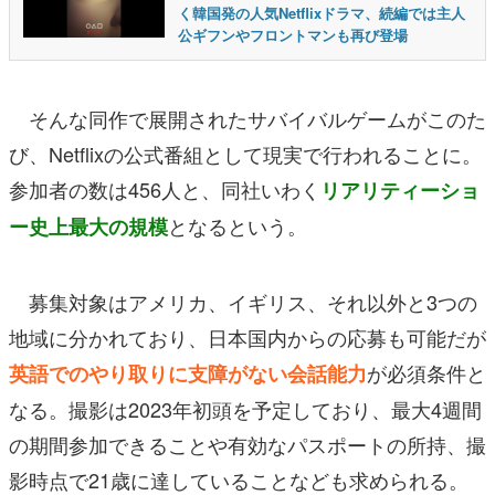
く韓国発の人気Netflixドラマ、続編では主人
公ギフンやフロントマンも再び登場
そんな同作で展開されたサバイバルゲームがこのた
び、Netflixの公式番組として現実で行われることに。
参加者の数は456人と、同社いわく
リアリティーショ
となるという。
ー史上最大の規模
募集対象はアメリカ、イギリス、それ以外と3つの
地域に分かれており、日本国内からの応募も可能だが
が必須条件と
英語でのやり取りに支障がない会話能力
なる。撮影は2023年初頭を予定しており、最大4週間
の期間参加できることや有効なパスポートの所持、撮
影時点で21歳に達していることなども求められる。