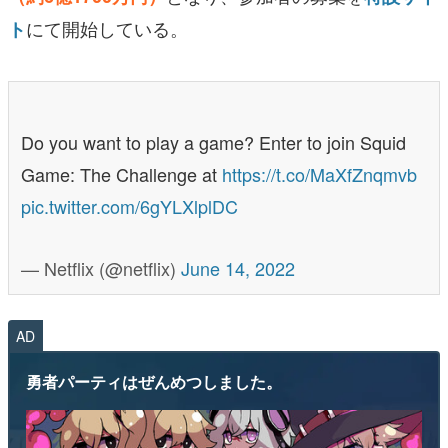
にて開始している。
ト
Do you want to play a game? Enter to join Squid
Game: The Challenge at
https://t.co/MaXfZnqmvb
pic.twitter.com/6gYLXlplDC
— Netflix (@netflix)
June 14, 2022
AD
勇者パーティはぜんめつしました。