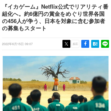
日本のコンテンツ産業やカルチャーに与えた影響を探る企
『イカゲーム』Netflix公式でリアリティ番
画です。
組化へ。約6億円の賞金をめぐり世界各国
日本モバイルゲーム産業史
の456人が争う、日本を対象に含む参加者
日本のモバイルゲーム史における主要なトピック・タイト
ルを網羅するほか、開発者へのインタビューや識者による
の募集もスタート
解説を掲載。約20年の歴史が一望できる決定版！
若ゲのいたり〜ゲームクリエイターの青春〜
『うつヌケ』『ペンと箸』等で知られるマンガ家・田中圭
2022年6月15日 09:07
反応
一先生によるゲーム業界レポートマンガです。
なんでゲームは面白い？
ゲーム開発者・hamatsu氏がゲームの魅力を画面や操作の
具体的な形から解き明かしていく、硬派で骨太な評論連載
です。
ゲームが変えた日本語
「経験値」「裏技」「ラスボス」… ゲームにまつわる言葉
の起源や用法の変遷を、コンピューター文化史研究家・タ
イニーP氏が徹底調査。
カテゴリ
特集記事