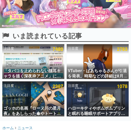
インタビュー
連載・特集一覧
殿堂入り記事
いま読まれている記事
SNS拡散数が数千以上！ ページビュー数万以上！ などな
ど。多くの人々に読まれた、電ファミ渾身の“殿堂入り”記
事をまとめました。
注目度
7480
注目度
2783
ゲームの企画書
名作ゲームクリエイターの方々に製作時のエピソードをお
聞きし、ヒットする企画（ゲーム）とは何か？を探ってい
「タバコを止められない猫耳キ
VTuber・ばあちゃるさんが引退
きます。
ャラを描く深夜枠アニメ」に視
を発表。時期などの詳細は8月9
赫本
聴者の一部から批判意見。違法
日15時からの配信で説明
この物語を解いてはいけない。『赫本』は、〈試験問題〉
注目度
2387
注目度
1078
薬物の使用と思しき描写も含め
の形をした短編ホラー小説集です。
て、BPOが議論を交わす
新世代に訊く
ゴッホの名画『ローヌ川の星月
ハローキティやポムポムプリン
これからのデジタルゲーム市場を担う若きクリエイター達
の姿を追い、彼らのルーツと情熱を探っていきます。
夜』をあしらった傘やトートバ
と眠れる睡眠サポートアプリ
ッグなどが登場。8月7日21時よ
『ゆめたび』が配信中。キャラ
り2日間限定で予約販売
ごとのASMRや目覚ましアラー
ゲーム世代の作家たち
ホーム
ニュース
ムも搭載
ゲームに多大な影響を受けた作家さんに取材し、ゲームが