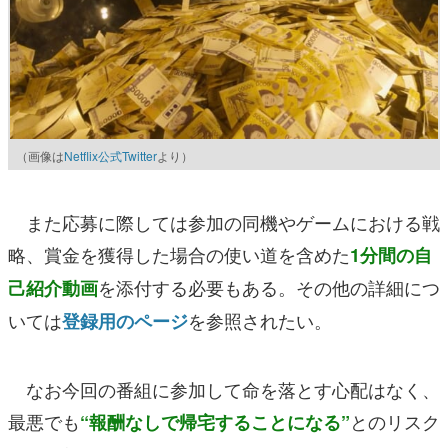
（画像は
Netflix公式Twitter
より）
また応募に際しては参加の同機やゲームにおける戦
略、賞金を獲得した場合の使い道を含めた
1分間の自
を添付する必要もある。その他の詳細につ
己紹介動画
いては
を参照されたい。
登録用のページ
なお今回の番組に参加して命を落とす心配はなく、
最悪でも
とのリスク
“報酬なしで帰宅することになる”