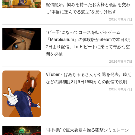
配信開始。悩みを持ったお客様と会話を交わ
し“本当に望んでる髪型”を見つけ出す
2026年8月7日
“ビー玉”になってコースを転がるゲーム
『Marblearium』の体験版がSteamで本日8月
7日より配信。Lo-Fiビートに乗って奇妙な空
間を探検
2026年8月7日
VTuber・ばあちゃるさんが引退を発表。時期
などの詳細は8月9日15時からの配信で説明
2026年8月7日
“手作業”で巨大要塞を操る砲撃シミュレーシ