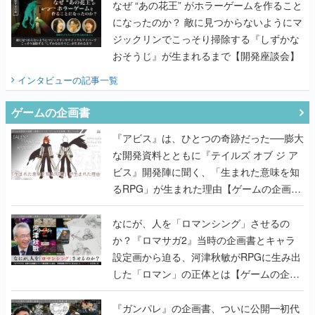
なぜ “あの花王” がホラーゲームを作ること
になったのか？ 敵に見つからないようにマ
ジックリンでこっそり掃除する『しずかな
おそうじ』が生まれるまで【開発座談会】
インタビュー
の記事一覧
ゲームの企画書
『アビス』は、ひとつの奇跡だった──膨大
な開発資料とともに『テイルズ オブ ジ ア
ビス』開発陣に聞く、「生まれた意味を知
るRPG」が生まれた理由【ゲームの企画
書】
なにが、人を「ロマンシング」させるの
か？『ロマサガ2』当時の企画書とキャラ
設定画から迫る、河津秋敏がRPGに生み出
した「ロマン」の正体とは【ゲームの企画
書】
『ガンパレ』の企画書、ついに公開━初代