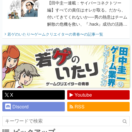
【田中圭一連載：サイバーコネクトツー
編】すべての責任はオレが取る。だから、
付いてきてくれないか──男の熱意はチーム
解散の危機を救い、『.hack』成功の活路を
開く。業界の快男児・松山 洋に流れる血は
若ゲのいたり〜ゲームクリエイターの青春〜
の記事一覧
『少年ジャンプ』色だった【若ゲのいた
り】
X
Youtube
Discord
RSS
ピックアップ