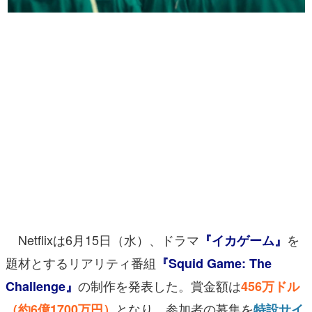
マンガ
女性向け
アプリレビュー
その他
電ファミニコゲーマーとは？
運営：株式会社マレ
Netflixは6月15日（水）、ドラマ
を
『イカゲーム』
題材とするリアリティ番組
『Squid Game: The
の制作を発表した。賞金額は
Challenge』
456万ドル
となり、参加者の募集を
（約6億1700万円）
特設サイ