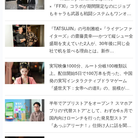
×『FFXI』コラボが期間限定なのにジョブ
もキャラも武器も戦闘システムもワンオフ
で作り込まれた理由を両ディレクターに聞
く
『TATSUJIN』の弓削雅稔×『ライデンファ
イターズ』の齋藤貴幸──かつて縦シュー全
盛期を支えていた2人が、30年後に同じ会
社で机を並べる理由とは。新作
『TATSUJIN EXTREME』で初タッグを組
んだレジェンド2人に訊く開発秘話
実写映像1000分、ルート分岐100種類以
上。配信開始5日で100万本を売った、中国
発の実写インタラクティブドラマゲーム
『盛世天下：女帝への道II』の、規模が違
うこだわりをプロデューサーに聞いた
半年でアプリストアをオープン？ スマホア
プリの“代替ストア”として、わずか6ヵ月で
国内向けローンチを行った発見型ストア
『あっぷアリーナ！』仕掛け人に話を聞い
てみた