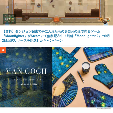
【無料】ダンジョン探索で手に入れたものを自分の店で売るゲーム
『Moonlighter』がSteamにて無料配布中！続編『Moonlighter 2』の9月
2日正式リリースを記念したキャンペーン
4