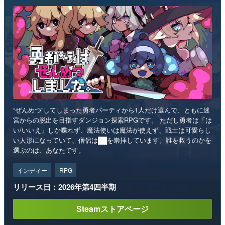
“ぜんめつ”してしまった勇者パーティから1人だけ選んで、ともに迷
宮からの脱出を目指すダンジョン探索RPGです。 ただし勇者は「は
い/いいえ」しか喋れず、魔法使いは魔法が使えず、戦士は可愛らし
い人形になっていて、僧侶は██を崇拝しています。誰を救うのかを
選ぶのは、あなたです。
インディー
RPG
リリース日：2026年第4四半期
Steamストアページ