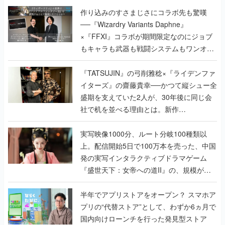
作り込みのすさまじさにコラボ先も驚嘆
──『Wizardry Variants Daphne』
×『FFXI』コラボが期間限定なのにジョブ
もキャラも武器も戦闘システムもワンオフ
で作り込まれた理由を両ディレクターに聞
く
『TATSUJIN』の弓削雅稔×『ライデンファ
イターズ』の齋藤貴幸──かつて縦シュー全
盛期を支えていた2人が、30年後に同じ会
社で机を並べる理由とは。新作
『TATSUJIN EXTREME』で初タッグを組
んだレジェンド2人に訊く開発秘話
実写映像1000分、ルート分岐100種類以
上。配信開始5日で100万本を売った、中国
発の実写インタラクティブドラマゲーム
『盛世天下：女帝への道II』の、規模が違
うこだわりをプロデューサーに聞いた
半年でアプリストアをオープン？ スマホア
プリの“代替ストア”として、わずか6ヵ月で
国内向けローンチを行った発見型ストア