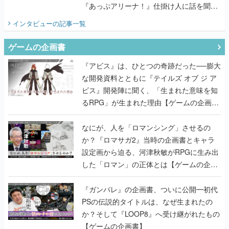
『あっぷアリーナ！』仕掛け人に話を聞い
てみた
インタビュー
の記事一覧
ゲームの企画書
『アビス』は、ひとつの奇跡だった──膨大
な開発資料とともに『テイルズ オブ ジ ア
ビス』開発陣に聞く、「生まれた意味を知
るRPG」が生まれた理由【ゲームの企画
書】
なにが、人を「ロマンシング」させるの
か？『ロマサガ2』当時の企画書とキャラ
設定画から迫る、河津秋敏がRPGに生み出
した「ロマン」の正体とは【ゲームの企画
書】
『ガンパレ』の企画書、ついに公開━初代
PSの伝説的タイトルは、なぜ生まれたの
か？そして『LOOP8』へ受け継がれたもの
【ゲームの企画書】