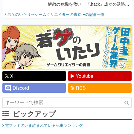
解散の危機を救い、『.hack』成功の活路を
開く。業界の快男児・松山 洋に流れる血は
若ゲのいたり〜ゲームクリエイターの青春〜
の記事一覧
『少年ジャンプ』色だった【若ゲのいた
り】
X
Youtube
Discord
RSS
ピックアップ
電ファミのいま読まれている記事ランキング