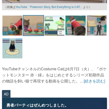
（画像は
YouTube「Pokemon Story, But Everything is CAT」
より）
マンガ
女性向け
アプリレビュー
その他
電ファミニコゲーマーとは？
運営：株式会社マレ
YouTubeチャンネルのCostume Catは6月7日（火）、『ポケ
ットモンスター 赤・緑』をはじめとするシリーズ初期作品
の物語を飼い猫で再現する動画を公開した。...
[続きを読む]
AD
勇者パーティはぜんめつしました。