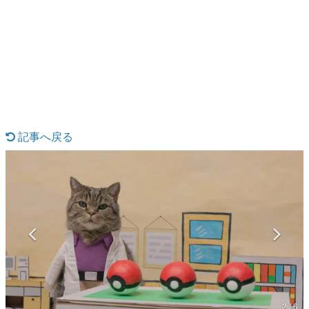
日本のコンテンツ産業やカルチャーに与えた影響を探る企
画です。
日本モバイルゲーム産業史
日本のモバイルゲーム史における主要なトピック・タイト
ルを網羅するほか、開発者へのインタビューや識者による
解説を掲載。約20年の歴史が一望できる決定版！
若ゲのいたり〜ゲームクリエイターの青春〜
『うつヌケ』『ペンと箸』等で知られるマンガ家・田中圭
一先生によるゲーム業界レポートマンガです。
記事へ戻る
なんでゲームは面白い？
ゲーム開発者・hamatsu氏がゲームの魅力を画面や操作の
具体的な形から解き明かしていく、硬派で骨太な評論連載
です。
ゲームが変えた日本語
「経験値」「裏技」「ラスボス」… ゲームにまつわる言葉
の起源や用法の変遷を、コンピューター文化史研究家・タ
イニーP氏が徹底調査。
カテゴリ
2 / 6
特集記事