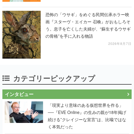
恐怖の「ウサギ」をめぐる民間伝承ホラー映
画『スターヴ・エイカー 召喚』がおもしろそ
う。息子を亡くした夫婦が、“蘇生するウサギ
の骨格”を手に入れる物語
2026年8月7日
カテゴリーピックアップ
インタビュー
「現実より意味のある仮想世界を作る」
──『EVE Online』の生みの親が18年掲げ
続ける”クレイジーな宣言”は、比喩ではな
く本気だった