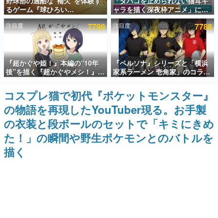
野球部の過酷な“補欠”を体験す
「タバコを止められない猫耳キ
るゲーム『球ひろい
ャラを描く深夜枠アニメ」に視
インタビュー
Simulator』が「1件」のウィッ
聴者の一部から批判意見。違法
注目度
7799
注目度
7788
シュリストをもとにチェコ語に
薬物の使用と思しき描写も含め
連載・特集一覧
対応しSNSで話題に。『キング
て、BPOが議論を交わす
ダム・カム』開発元やチェコの
プロ野球選手から称賛の声
殿堂入り記事
『超かぐや姫！』本編の“10年
『ペルソナ』シリーズと「横浜
SNS拡散数が数千以上！ ページビュー数万以上！ などな
ど。多くの人々に読まれた、電ファミ渾身の“殿堂入り”記
後”を描く『超かぐやメシ！』
家系ラーメン 壱角家」のコラボ
事をまとめました。
Web連載決定。新たなWebマン
が8月21日から開催。”はがく
ガレーベル「ビビビコミック」
れ”風とんこつラーメンや、おい
コスプレ猫で初代『ポケットモンスター』
ゲームの企画書
にて特別話が掲載スタート、あ
しく食べられるカレーラーメン
名作ゲームクリエイターの方々に製作時のエピソードをお
の物語を再現したYouTuber現る。お手製
のお話には…まだ続きがある！
がラインナップ
聞きし、ヒットする企画（ゲーム）とは何か？を探ってい
きます。
の衣装と段ボールのセットで「キミにきめ
赫本
た！」の瞬間や野生ポケモンとのバトルを
この物語を解いてはいけない。『赫本』は、〈試験問題〉
描く
の形をした短編ホラー小説集です。
新世代に訊く
これからのデジタルゲーム市場を担う若きクリエイター達
の姿を追い、彼らのルーツと情熱を探っていきます。
ゲーム世代の作家たち
ゲームに多大な影響を受けた作家さんに取材し、ゲームが