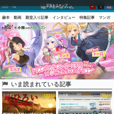
広告をスキップ
赫本
動画
殿堂入り記事
インタビュー
特集記事
マンガ
いま読まれている記事
ピックアップ
注目度
13233
注目度
9801
電ファミのいま読まれている記事ランキング
アプリセール情報