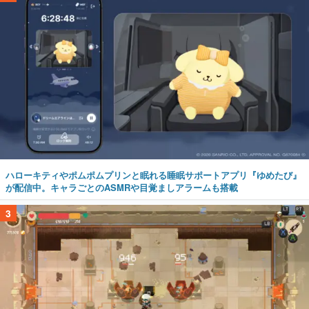
ハローキティやポムポムプリンと眠れる睡眠サポートアプリ『ゆめたび』
が配信中。キャラごとのASMRや目覚ましアラームも搭載
3