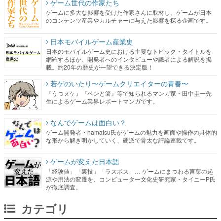
ゲーム世代の作家たち
ゲームに多大な影響を受けた作家さんに取材し、ゲームが日本
のコンテンツ産業やカルチャーに与えた影響を探る企画です。
日本モバイルゲーム産業史
日本のモバイルゲーム史における主要なトピック・タイトルを
網羅するほか、開発者へのインタビューや識者による解説を掲
載。約20年の歴史が一望できる決定版！
若ゲのいたり〜ゲームクリエイターの青春〜
『うつヌケ』『ペンと箸』等で知られるマンガ家・田中圭一先
生によるゲーム業界レポートマンガです。
なんでゲームは面白い？
ゲーム開発者・hamatsu氏がゲームの魅力を画面や操作の具体的
な形から解き明かしていく、硬派で骨太な評論連載です。
ゲームが変えた日本語
「経験値」「裏技」「ラスボス」… ゲームにまつわる言葉の起
源や用法の変遷を、コンピューター文化史研究家・タイニーP氏
が徹底調査。
カテゴリ