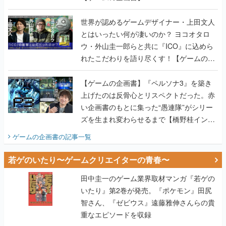
世界が認めるゲームデザイナー・上田文人
とはいったい何が凄いのか？ ヨコオタロ
ウ・外山圭一郎らと共に『ICO』に込めら
れたこだわりを語り尽くす！【ゲームの企
画書】
【ゲームの企画書】『ペルソナ3』を築き
上げたのは反骨心とリスペクトだった。赤
い企画書のもとに集った“愚連隊”がシリー
ズを生まれ変わらせるまで【橋野桂インタ
ビュー】
ゲームの企画書
の記事一覧
若ゲのいたり〜ゲームクリエイターの青春〜
田中圭一のゲーム業界取材マンガ『若ゲの
いたり』第2巻が発売。『ポケモン』田尻
智さん、『ゼビウス』遠藤雅伸さんらの貴
重なエピソードを収録