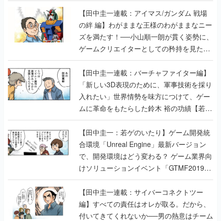
【田中圭一連載：アイマス/ガンダム 戦場
の絆 編】わがままな王様のわがままなニー
ズを満たす！──小山順一朗が貫く姿勢に、
ゲームクリエイターとしての矜持を見た
【若ゲのいたり最終回】
【田中圭一連載：バーチャファイター編】
「新しい3D表現のために、軍事技術を採り
入れたい」世界情勢を味方につけて、ゲー
ムに革命をもたらした鈴木 裕の功績【若ゲ
のいたり】
【田中圭一：若ゲのいたり】ゲーム開発統
合環境「Unreal Engine」最新バージョン
で、開発環境はどう変わる？ ゲーム業界向
けソリューションイベント「GTMF2019」
に行って、より理解を深めよう【PR】
【田中圭一連載：サイバーコネクトツー
編】すべての責任はオレが取る。だから、
付いてきてくれないか──男の熱意はチーム