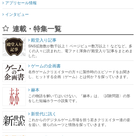
アプリセール情報
インタビュー
連載・特集一覧
殿堂入り記事
SNS拡散数が数千以上！ ページビュー数万以上！ などなど。多
くの人々に読まれた、電ファミ渾身の“殿堂入り”記事をまとめま
した。
ゲームの企画書
名作ゲームクリエイターの方々に製作時のエピソードをお聞き
し、ヒットする企画（ゲーム）とは何か？を探っていきます。
赫本
この物語を解いてはいけない。『赫本』は、〈試験問題〉の形
をした短編ホラー小説集です。
新世代に訊く
これからのデジタルゲーム市場を担う若きクリエイター達の姿
を追い、彼らのルーツと情熱を探っていきます。