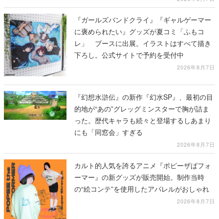
『ガールズバンドクライ』『ギャルゲーマー
に褒められたい』グッズが夏コミ「ふもコ
レ」 ブースに出展。イラストはすべて描き
下ろし。公式サイトで予約を受付中
2026年8月7日
『幻想水滸伝』の新作『幻水SP』、最初の目
的地が“あの”グレッグミンスターで胸が詰ま
った。歴代キャラも続々と登場するしあまり
にも「同窓会」すぎる
2026年8月7日
カルト的人気を誇るアニメ『ポピーザぱフォ
ーマー』の新グッズが販売開始。制作当時
の“絵コンテ”を使用したアパレルがおしゃれ
2026年8月7日