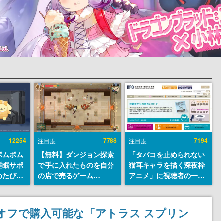
12254
7788
7194
注目度
注目度
ポムポム
【無料】ダンジョン探索
「タバコを止められない
睡眠サポ
で手に入れたものを自分
猫耳キャラを描く深夜枠
めたび』
の店で売るゲーム
アニメ」に視聴者の一部
ラごとの
『Moonlighter』が
から批判意見。違法薬物
しアラー
Steamにて無料配布中！
の使用と思わしき描写も
続編『Moonlighter 2』
含めて、BPOが議論を交
%オフで購入可能な「アトラス スプリン
の9月2日正式リリースを
わす