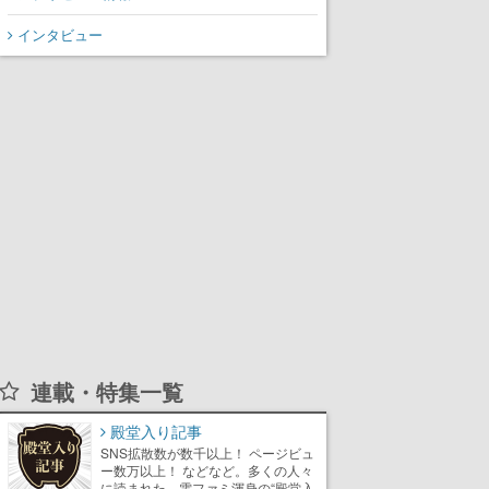
インタビュー
連載・特集一覧
殿堂入り記事
SNS拡散数が数千以上！ ページビュ
ー数万以上！ などなど。多くの人々
に読まれた、電ファミ渾身の“殿堂入