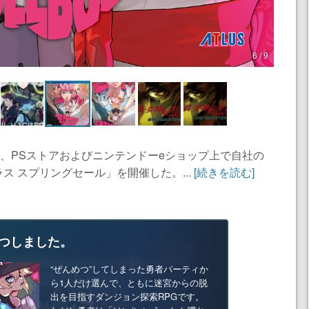
6 / 9
、PSストアおよびニンテンドーeショップ上で自社の
 スプリングセール」を開催した。...
[続きを読む]
つしました。
“ぜんめつ”してしまった勇者パーティか
ら1人だけ選んで、ともに迷宮からの脱
出を目指すダンジョン探索RPGです。