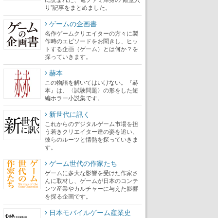
り”記事をまとめました。
ゲームの企画書
名作ゲームクリエイターの方々に製
作時のエピソードをお聞きし、ヒッ
トする企画（ゲーム）とは何か？を
探っていきます。
赫本
この物語を解いてはいけない。『赫
本』は、〈試験問題〉の形をした短
編ホラー小説集です。
新世代に訊く
これからのデジタルゲーム市場を担
う若きクリエイター達の姿を追い、
彼らのルーツと情熱を探っていきま
す。
ゲーム世代の作家たち
ゲームに多大な影響を受けた作家さ
んに取材し、ゲームが日本のコンテ
ンツ産業やカルチャーに与えた影響
を探る企画です。
日本モバイルゲーム産業史