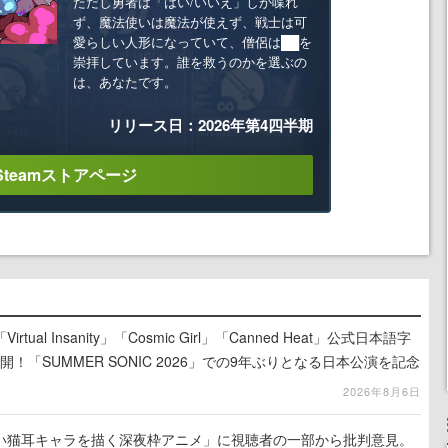
ただし勇者は「はい/いいえ」しか喋れ
ず、魔法使いは魔法が使えず、戦士は可
愛らしい人形になっていて、僧侶は██を
崇拝しています。誰を救うのかを選ぶの
は、あなたです。
リリース日：2026年第4四半期
Steamストアページ
ual Insanity」「Cosmic Girl」「Canned Heat」公式日本語字
！「SUMMER SONIC 2026」での9年ぶりとなる日本公演を記念
2026年8月6日
い猫耳キャラを描く深夜枠アニメ」に視聴者の一部から批判意見。