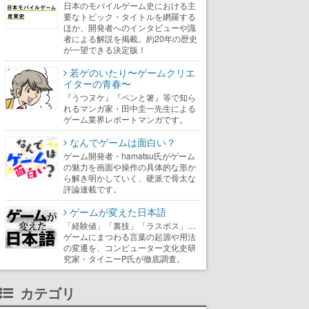
日本のモバイルゲーム史における主
要なトピック・タイトルを網羅する
ほか、開発者へのインタビューや識
者による解説を掲載。約20年の歴史
が一望できる決定版！
若ゲのいたり〜ゲームクリエ
イターの青春〜
『うつヌケ』『ペンと箸』等で知ら
れるマンガ家・田中圭一先生による
ゲーム業界レポートマンガです。
なんでゲームは面白い？
ゲーム開発者・hamatsu氏がゲーム
の魅力を画面や操作の具体的な形か
ら解き明かしていく、硬派で骨太な
評論連載です。
ゲームが変えた日本語
「経験値」「裏技」「ラスボス」…
ゲームにまつわる言葉の起源や用法
の変遷を、コンピューター文化史研
究家・タイニーP氏が徹底調査。
カテゴリ