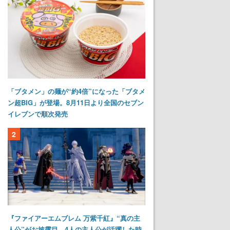
「ブタメン」の麺が“約4倍”になった「ブタメ
ン超BIG」が登場。8月11日より全国のセブン
イレブンで順次発売
2
『ファイアーエムブレム 万紫千紅』“真の主
人公”がお披露目。4人の主人公が活躍した時