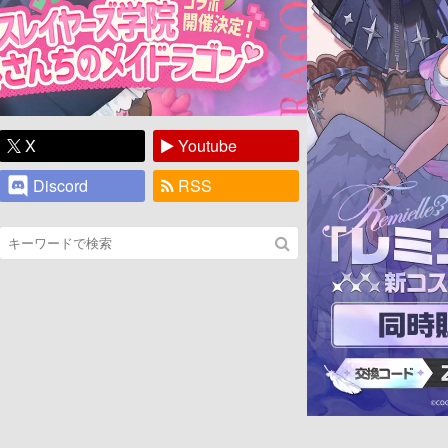
X
Youtube
Discord
RSS