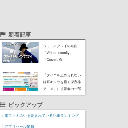
新着記事
ジャミロクワイの名曲
「Virtual Insanity」
「Cosmic Girl」
「Canned Heat」公式日
本語字幕付きMVがいきな
「タバコを止められない
り公開！「SUMMER
猫耳キャラを描く深夜枠
SONIC 2026」での9年ぶ
アニメ」に視聴者の一部
りとなる日本公演を記念
から批判意見。違法薬物
して
の使用と思わしき描写も
ピックアップ
含めて、BPOが議論を交
電ファミのいま読まれている記事ランキング
わす
アプリセール情報