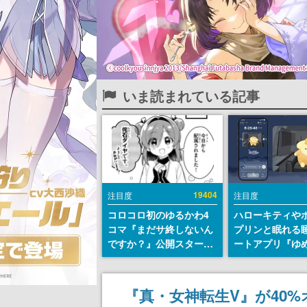
いま読まれている記事
19404
注目度
注目度
コロコロ初のゆるかわ4
ハローキティや
コマ『まだサ終しないん
プリンと眠れる
ですか？』公開スター
ートアプリ『ゆ
ト。主人公は新入社員の
が配信中。キャ
侘石ダイヤ、ゲーム会社
ASMRや目覚ま
を舞台にトラブルへ対応
ムも搭載
『真・女神転生V』が40
する社員たちを描く