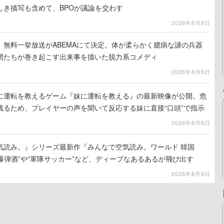
しき描写も含めて、BPOが議論を交わす
2026年8月6日
』無料一挙放送がABEMAにて決定。体が柔らかく臆病な謎の兵器
間たちが巻き起こす出来事を描いた脱力系コメディ
2026年8月6日
に運転を教えるゲーム『妹に運転を教える』の最新映像が公開。危
残るため、プレイヤーの声を聞いて反応する妹に直接“口頭”で指示
2026年8月6日
気読み。』シリーズ最新作『みんなで空気読み。ワールド 韓国
。“爆弾酒”や“軍隊サッカー”など、ディープなあるあるが飛び出す
2026年8月6日