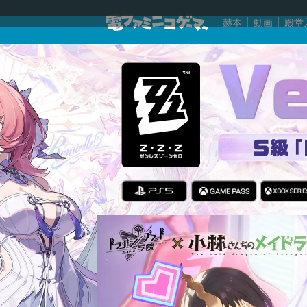
赫本
動画
殿堂