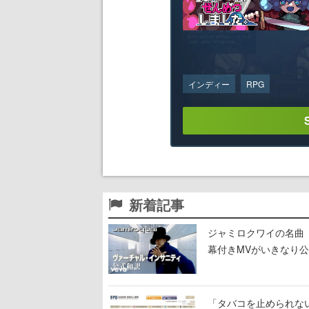
インディー
RPG
新着記事
ジャミロクワイの名曲「Virt
幕付きMVがいきなり公開
して
「タバコを止められな