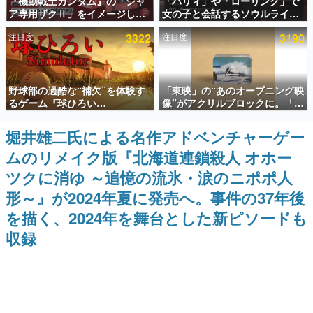
『機動戦士ガンダム』の「シャ
「パリィ」や「ローリング」で
ア専用ザクⅡ」をイメージした
女の子と会話するソウルライク
インタビュー
散水ホースリールが予約開始。
恋愛ゲーム『小早川さんはソウ
注目度
3322
注目度
3190
本体にはシャアのパーソナルマ
ルライク』無料公開。返事に失
連載・特集一覧
ークやジオン公国軍のエンブレ
敗すると「YOU DIED」
ム、型式番号などを配置
殿堂入り記事
野球部の過酷な“補欠”を体験す
「東映」の“あのオープニング映
SNS拡散数が数千以上！ ページビュー数万以上！ などな
ど。多くの人々に読まれた、電ファミ渾身の“殿堂入り”記
るゲーム『球ひろい
像”がアクリルブロックに。「東
事をまとめました。
Simulator』が「1件」のウィッ
映ヒストリカル グッズコレクシ
シュリストをもとにチェコ語に
ョン」が8月下旬より発売
堀井雄二氏による名作アドベンチャーゲー
ゲームの企画書
対応しSNSで話題に。『キング
名作ゲームクリエイターの方々に製作時のエピソードをお
ムのリメイク版『北海道連鎖殺人 オホー
ダム・カム』開発元やチェコの
聞きし、ヒットする企画（ゲーム）とは何か？を探ってい
プロ野球選手から称賛の声
きます。
ツクに消ゆ ～追憶の流氷・涙のニポポ人
赫本
形～』が2024年夏に発売へ。事件の37年後
この物語を解いてはいけない。『赫本』は、〈試験問題〉
を描く、2024年を舞台とした新ピソードも
の形をした短編ホラー小説集です。
収録
新世代に訊く
これからのデジタルゲーム市場を担う若きクリエイター達
の姿を追い、彼らのルーツと情熱を探っていきます。
ゲーム世代の作家たち
ゲームに多大な影響を受けた作家さんに取材し、ゲームが