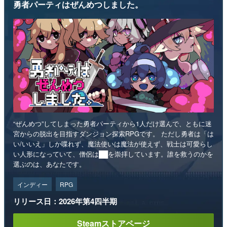
勇者パーティはぜんめつしました。
“ぜんめつ”してしまった勇者パーティから1人だけ選んで、ともに迷
宮からの脱出を目指すダンジョン探索RPGです。 ただし勇者は「は
い/いいえ」しか喋れず、魔法使いは魔法が使えず、戦士は可愛らし
い人形になっていて、僧侶は██を崇拝しています。誰を救うのかを
選ぶのは、あなたです。
インディー
RPG
リリース日：2026年第4四半期
Steamストアページ