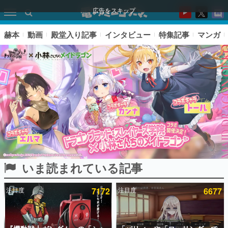
広告をスキップ
赫本
動画
殿堂入り記事
インタビュー
特集記事
マンガ
いま読まれている記事
ピックアップ
注目度
7172
注目度
6677
電ファミのいま読まれている記事ランキング
アプリセール情報