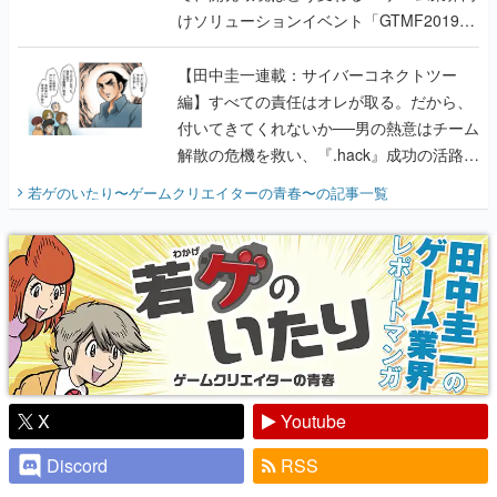
けソリューションイベント「GTMF2019」
に行って、より理解を深めよう【PR】
【田中圭一連載：サイバーコネクトツー
編】すべての責任はオレが取る。だから、
付いてきてくれないか──男の熱意はチーム
解散の危機を救い、『.hack』成功の活路を
開く。業界の快男児・松山 洋に流れる血は
若ゲのいたり〜ゲームクリエイターの青春〜
の記事一覧
『少年ジャンプ』色だった【若ゲのいた
り】
X
Youtube
Discord
RSS