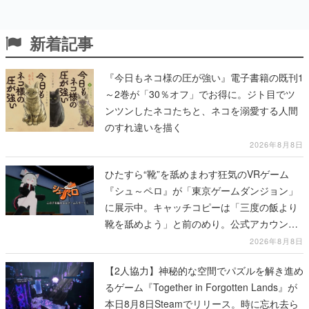
新着記事
『今日もネコ様の圧が強い』電子書籍の既刊1
～2巻が「30％オフ」でお得に。ジト目でツ
ンツンしたネコたちと、ネコを溺愛する人間
のすれ違いを描く
2026年8月8日
ひたすら“靴”を舐めまわす狂気のVRゲーム
『シュ～ペロ』が「東京ゲームダンジョン」
に展示中。キャッチコピーは「三度の飯より
靴を舐めよう」と前のめり。公式アカウント
も開設され、2026年リリースに向けて開発中
2026年8月8日
【2人協力】神秘的な空間でパズルを解き進め
るゲーム『Together in Forgotten Lands』が
本日8月8日Steamでリリース。時に忘れ去ら