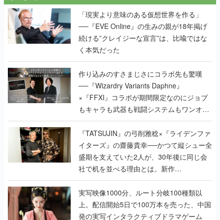
「現実より意味のある仮想世界を作る」
──『EVE Online』の生みの親が18年掲げ
続ける”クレイジーな宣言”は、比喩ではな
く本気だった
作り込みのすさまじさにコラボ先も驚嘆
──『Wizardry Variants Daphne』
×『FFXI』コラボが期間限定なのにジョブ
もキャラも武器も戦闘システムもワンオフ
で作り込まれた理由を両ディレクターに聞
く
『TATSUJIN』の弓削雅稔×『ライデンファ
イターズ』の齋藤貴幸──かつて縦シュー全
盛期を支えていた2人が、30年後に同じ会
社で机を並べる理由とは。新作
『TATSUJIN EXTREME』で初タッグを組
んだレジェンド2人に訊く開発秘話
実写映像1000分、ルート分岐100種類以
上。配信開始5日で100万本を売った、中国
発の実写インタラクティブドラマゲーム