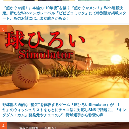
『超かぐや姫！』本編の“10年後”を描く『超かぐやメシ！』Web連載決
定。新たなWebマンガレーベル「ビビビコミック」にて特別話が掲載スタ
ート、あのお話には…まだ続きがある！
3
野球部の過酷な“補欠”を体験するゲーム『球ひろいSimulator』が「1
件」のウィッシュリストをもとにチェコ語に対応しSNSで話題に。『キン
グダム・カム』開発元やチェコのプロ野球選手から称賛の声
4