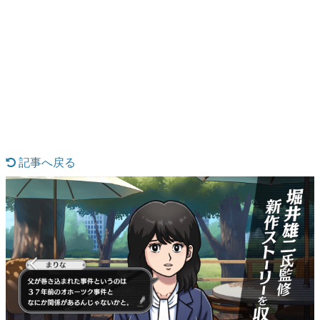
日本のコンテンツ産業やカルチャーに与えた影響を探る企
画です。
日本モバイルゲーム産業史
日本のモバイルゲーム史における主要なトピック・タイト
ルを網羅するほか、開発者へのインタビューや識者による
解説を掲載。約20年の歴史が一望できる決定版！
若ゲのいたり〜ゲームクリエイターの青春〜
『うつヌケ』『ペンと箸』等で知られるマンガ家・田中圭
一先生によるゲーム業界レポートマンガです。
記事へ戻る
なんでゲームは面白い？
ゲーム開発者・hamatsu氏がゲームの魅力を画面や操作の
具体的な形から解き明かしていく、硬派で骨太な評論連載
です。
ゲームが変えた日本語
「経験値」「裏技」「ラスボス」… ゲームにまつわる言葉
の起源や用法の変遷を、コンピューター文化史研究家・タ
イニーP氏が徹底調査。
カテゴリ
特集記事