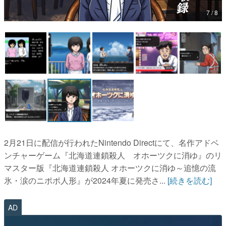
7 / 8
マンガ
女性向け
アプリレビュー
その他
電ファミニコゲーマーとは？
運営：株式会社マレ
2月21日に配信が行われたNintendo Directにて、名作アドベ
ンチャーゲーム『北海道連鎖殺人 オホーツクに消ゆ』のリ
マスター版『北海道連鎖殺人 オホーツクに消ゆ～追憶の流
氷・涙のニポポ人形』が2024年夏に発売さ...
[続きを読む]
AD