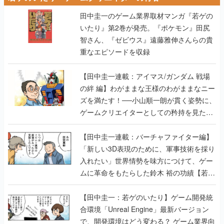
田中圭一のゲーム業界取材マンガ『若ゲの
いたり』第2巻が発売。『ポケモン』田尻
智さん、『ゼビウス』遠藤雅伸さんらの貴
重なエピソードを収録
【田中圭一連載：アイマス/ガンダム 戦場
の絆 編】わがままな王様のわがままなニー
ズを満たす！──小山順一朗が貫く姿勢に、
ゲームクリエイターとしての矜持を見た
【若ゲのいたり最終回】
【田中圭一連載：バーチャファイター編】
「新しい3D表現のために、軍事技術を採り
入れたい」世界情勢を味方につけて、ゲー
ムに革命をもたらした鈴木 裕の功績【若ゲ
のいたり】
【田中圭一：若ゲのいたり】ゲーム開発統
合環境「Unreal Engine」最新バージョン
で、開発環境はどう変わる？ ゲーム業界向