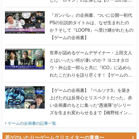
書】
『ガンパレ』の企画書、ついに公開━初代
PSの伝説的タイトルは、なぜ生まれたの
か？そして『LOOP8』へ受け継がれたもの
【ゲームの企画書】
世界が認めるゲームデザイナー・上田文人
とはいったい何が凄いのか？ ヨコオタロ
ウ・外山圭一郎らと共に『ICO』に込めら
れたこだわりを語り尽くす！【ゲームの企
画書】
【ゲームの企画書】『ペルソナ3』を築き
上げたのは反骨心とリスペクトだった。赤
い企画書のもとに集った“愚連隊”がシリー
ズを生まれ変わらせるまで【橋野桂インタ
ビュー】
ゲームの企画書
の記事一覧
若ゲのいたり〜ゲームクリエイターの青春〜