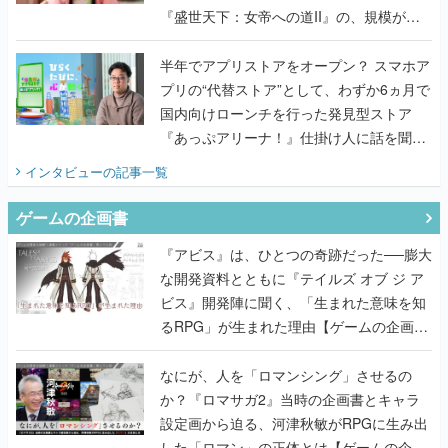
『盛世天下：女帝への道II』の、規模が違
うこだわりをプロデューサーに聞いた
半年でアプリストアをオープン？ スマホア
プリの“代替ストア”として、わずか6ヵ月で
国内向けローンチを行った発見型ストア
『あっぷアリーナ！』仕掛け人に話を聞い
てみた
インタビュー
の記事一覧
ゲームの企画書
『アビス』は、ひとつの奇跡だった──膨大
な開発資料とともに『テイルズ オブ ジ ア
ビス』開発陣に聞く、「生まれた意味を知
るRPG」が生まれた理由【ゲームの企画
書】
なにが、人を「ロマンシング」させるの
か？『ロマサガ2』当時の企画書とキャラ
設定画から迫る、河津秋敏がRPGに生み出
した「ロマン」の正体とは【ゲームの企画