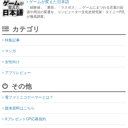
ゲームが変えた日本語
「経験値」「裏技」「ラスボス」… ゲームにまつわる言葉の起
源や用法の変遷を、コンピューター文化史研究家・タイニーP氏
が徹底調査。
カテゴリ
特集記事
マンガ
女性向け
アプリレビュー
その他
電ファミニコゲーマーとは？
媒体資料はこちら
XプレゼントCP応募規約