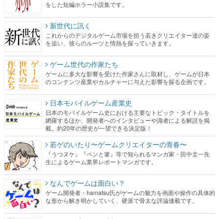
をした短編ホラー小説集です。
新世代に訊く
これからのデジタルゲーム市場を担う若きクリエイター達の姿
を追い、彼らのルーツと情熱を探っていきます。
ゲーム世代の作家たち
ゲームに多大な影響を受けた作家さんに取材し、ゲームが日本
のコンテンツ産業やカルチャーに与えた影響を探る企画です。
日本モバイルゲーム産業史
日本のモバイルゲーム史における主要なトピック・タイトルを
網羅するほか、開発者へのインタビューや識者による解説を掲
載。約20年の歴史が一望できる決定版！
若ゲのいたり〜ゲームクリエイターの青春〜
『うつヌケ』『ペンと箸』等で知られるマンガ家・田中圭一先
生によるゲーム業界レポートマンガです。
なんでゲームは面白い？
ゲーム開発者・hamatsu氏がゲームの魅力を画面や操作の具体的
な形から解き明かしていく、硬派で骨太な評論連載です。