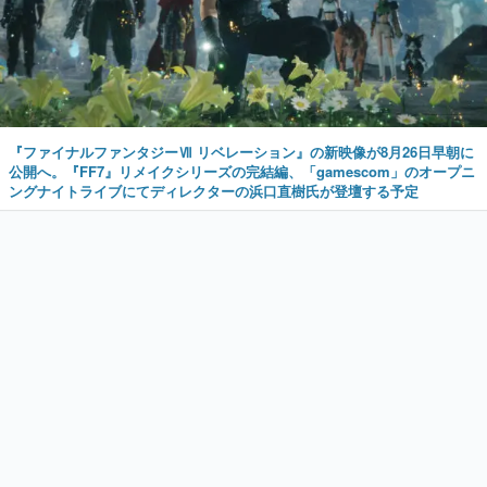
『ファイナルファンタジーⅦ リベレーション』の新映像が8月26日早朝に
公開へ。『FF7』リメイクシリーズの完結編、「gamescom」のオープニ
ングナイトライブにてディレクターの浜口直樹氏が登壇する予定