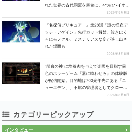
れた世界の古代洞窟を舞台に、4つのバイオー
ムを探索しながら脱出を目指す
2026年8月8日
『名探偵プリキュア！』第28話「謎の怪盗デ
ッチ・アゲイン」先行カット解禁。泣きぼく
ろにモノクル、ミステリアスな姿が映し出さ
れた場面も
2026年8月8日
“船倉の神”に培養肉を与えて楽園を目指す異
色のホラーゲーム『器に喰わせろ』の体験版
が配信開始。目的地は700光年先にある「ニ
ューエデン」、不燃の管理者としてクローン
人間を増やし、加工して神に捧げる
2026年8月8日
カテゴリーピックアップ
インタビュー