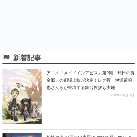
新着記事
アニメ『メイドインアビス』第2期「烈日の黄
金郷」の劇場上映が決定！レグ役・伊瀬茉莉
也さんらが登壇する舞台挨拶も実施
2026年8月8日
相棒の犬と“夢の山小屋”を建てて暮らすサバ