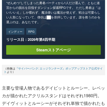
“ぜんめつ”してしまった勇者パーティから1人だけ選んで、ともに迷
宮からの脱出を目指すダンジョン探索RPGです。 ただし勇者は「は
い/いいえ」しか喋れず、魔法使いは魔法が使えず、戦士は可愛らし
い人形になっていて、僧侶は██を崇拝しています。誰を救うのかを
選ぶのは、あなたです。
インディー
RPG
リリース日：2026年第4四半期
Steamストアページ
（画像は
『サイバーパンク: エッジランナーズ』ポップアップストア公式サイ
ト
より）
主要な登場人物であるデイビットとルーシー、レベッ
カが描かれたアクリルスタンドはそれぞれ1980円。
デイヴィットとルーシーがそれぞれ単独で描かれたも