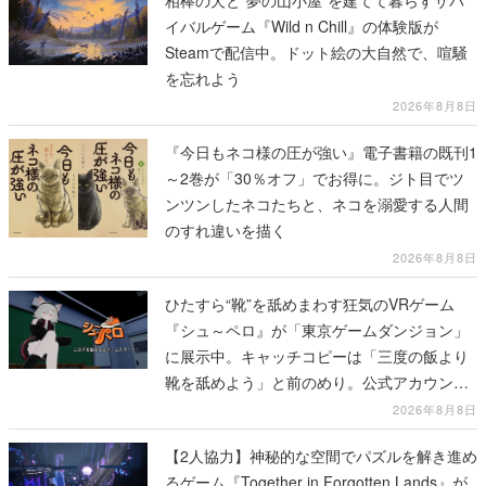
イバルゲーム『Wild n Chill』の体験版が
Steamで配信中。ドット絵の大自然で、喧騒
を忘れよう
2026年8月8日
『今日もネコ様の圧が強い』電子書籍の既刊1
～2巻が「30％オフ」でお得に。ジト目でツ
ンツンしたネコたちと、ネコを溺愛する人間
のすれ違いを描く
2026年8月8日
ひたすら“靴”を舐めまわす狂気のVRゲーム
『シュ～ペロ』が「東京ゲームダンジョン」
に展示中。キャッチコピーは「三度の飯より
靴を舐めよう」と前のめり。公式アカウント
も開設され、2026年リリースに向けて開発中
2026年8月8日
【2人協力】神秘的な空間でパズルを解き進め
るゲーム『Together in Forgotten Lands』が