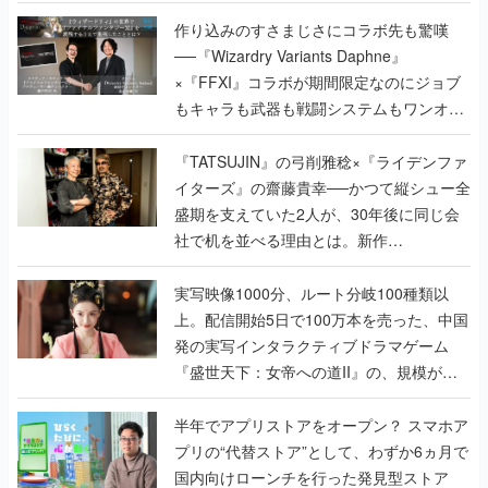
作り込みのすさまじさにコラボ先も驚嘆
──『Wizardry Variants Daphne』
×『FFXI』コラボが期間限定なのにジョブ
もキャラも武器も戦闘システムもワンオフ
で作り込まれた理由を両ディレクターに聞
く
『TATSUJIN』の弓削雅稔×『ライデンファ
イターズ』の齋藤貴幸──かつて縦シュー全
盛期を支えていた2人が、30年後に同じ会
社で机を並べる理由とは。新作
『TATSUJIN EXTREME』で初タッグを組
んだレジェンド2人に訊く開発秘話
実写映像1000分、ルート分岐100種類以
上。配信開始5日で100万本を売った、中国
発の実写インタラクティブドラマゲーム
『盛世天下：女帝への道II』の、規模が違
うこだわりをプロデューサーに聞いた
半年でアプリストアをオープン？ スマホア
プリの“代替ストア”として、わずか6ヵ月で
国内向けローンチを行った発見型ストア