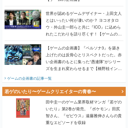
世界が認めるゲームデザイナー・上田文人
とはいったい何が凄いのか？ ヨコオタロ
ウ・外山圭一郎らと共に『ICO』に込めら
れたこだわりを語り尽くす！【ゲームの企
画書】
【ゲームの企画書】『ペルソナ3』を築き
上げたのは反骨心とリスペクトだった。赤
い企画書のもとに集った“愚連隊”がシリー
ズを生まれ変わらせるまで【橋野桂インタ
ビュー】
ゲームの企画書
の記事一覧
若ゲのいたり〜ゲームクリエイターの青春〜
田中圭一のゲーム業界取材マンガ『若ゲの
いたり』第2巻が発売。『ポケモン』田尻
智さん、『ゼビウス』遠藤雅伸さんらの貴
重なエピソードを収録