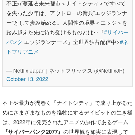
不正が蔓延る未来都市＜ナイトシティ＞ですべて
を失った少年は、アウトローの傭兵“エッジランナ
ー”として歩み始める。人間性の境界＜エッジ＞を
踏み越えた先に待ち受けるものとは‥『
#サイバー
パンク
エッジランナーズ』全世界独占配信中⚡
#ネ
トフリアニメ
— Netflix Japan | ネットフリックス (@NetflixJP)
October 13, 2022
不正や暴力が渦巻く「ナイトシティ」で成り上がるた
めにさまざまなものを犠牲にするデイビットの生き様
は、2022年に発売されたアニメの原作であるゲーム
の世界観を如実に表現して
『サイバーパンク2077』