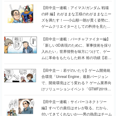
【田中圭一連載：アイマス/ガンダム 戦場
の絆 編】わがままな王様のわがままなニー
ズを満たす！──小山順一朗が貫く姿勢に、
ゲームクリエイターとしての矜持を見た
【若ゲのいたり最終回】
【田中圭一連載：バーチャファイター編】
「新しい3D表現のために、軍事技術を採り
入れたい」世界情勢を味方につけて、ゲー
ムに革命をもたらした鈴木 裕の功績【若ゲ
のいたり】
【田中圭一：若ゲのいたり】ゲーム開発統
合環境「Unreal Engine」最新バージョン
で、開発環境はどう変わる？ ゲーム業界向
けソリューションイベント「GTMF2019」
に行って、より理解を深めよう【PR】
【田中圭一連載：サイバーコネクトツー
編】すべての責任はオレが取る。だから、
付いてきてくれないか──男の熱意はチーム