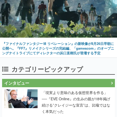
『ファイナルファンタジーⅦ リベレーション』の新映像が8月26日早朝に
公開へ。『FF7』リメイクシリーズの完結編、「gamescom」のオープニ
ングナイトライブにてディレクターの浜口直樹氏が登壇する予定
カテゴリーピックアップ
インタビュー
「現実より意味のある仮想世界を作る」
──『EVE Online』の生みの親が18年掲げ
続ける”クレイジーな宣言”は、比喩ではな
く本気だった