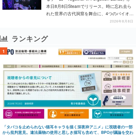
本日8月8日Steamでリリース。時に忘れ去ら
れた世界の古代洞窟を舞台に、4つのバイオー
ムを探索しながら脱出を目指す
2026年8月8日
ランキング
1
「タバコを止められない猫耳キャラを描く深夜枠アニメ」に視聴者の一部
から批判意見。違法薬物の使用と思しき描写も含めて、BPOが議論を交わ