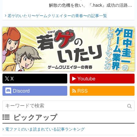
解散の危機を救い、『.hack』成功の活路を
開く。業界の快男児・松山 洋に流れる血は
若ゲのいたり〜ゲームクリエイターの青春〜
の記事一覧
『少年ジャンプ』色だった【若ゲのいた
り】
X
Youtube
Discord
RSS
ピックアップ
電ファミのいま読まれている記事ランキング