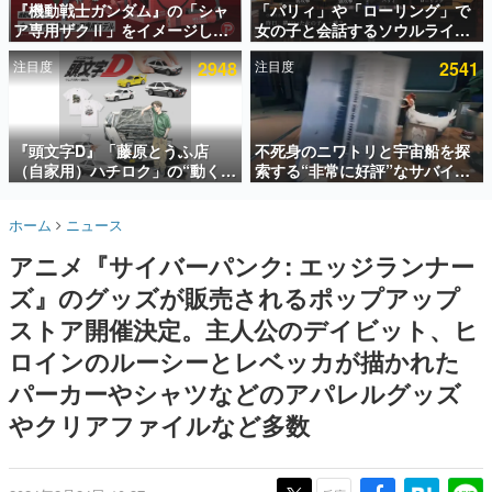
『機動戦士ガンダム』の「シャ
「パリィ」や「ローリング」で
ア専用ザクⅡ」をイメージした
女の子と会話するソウルライク
インタビュー
散水ホースリールが予約開始。
恋愛ゲーム『小早川さんはソウ
注目度
2948
注目度
2541
本体にはシャアのパーソナルマ
ルライク』無料公開。返事に失
連載・特集一覧
ークやジオン公国軍のエンブレ
敗すると「YOU DIED」
ム、型式番号などを配置
殿堂入り記事
SNS拡散数が数千以上！ ページビュー数万以上！ などな
『頭文字D』「藤原とうふ店
不死身のニワトリと宇宙船を探
ど。多くの人々に読まれた、電ファミ渾身の“殿堂入り”記
（自家用）ハチロク」の“動くテ
索する“非常に好評”なサバイバ
事をまとめました。
ィッシュケース”が買えるポップ
ルゲーム『Breathedge』が無
アップショップが開催へ。マン
料で配布中。入手できる期間は8
ゲームの企画書
ホーム
ニュース
ガの舞台である群馬の「イオン
月10日まで
名作ゲームクリエイターの方々に製作時のエピソードをお
聞きし、ヒットする企画（ゲーム）とは何か？を探ってい
モール高崎」にて、8月11日か
アニメ『サイバーパンク: エッジランナー
きます。
ら8月20日までの期間限定で開
催予定
ズ』のグッズが販売されるポップアップ
赫本
この物語を解いてはいけない。『赫本』は、〈試験問題〉
ストア開催決定。主人公のデイビット、ヒ
の形をした短編ホラー小説集です。
ロインのルーシーとレベッカが描かれた
パーカーやシャツなどのアパレルグッズ
新世代に訊く
これからのデジタルゲーム市場を担う若きクリエイター達
やクリアファイルなど多数
の姿を追い、彼らのルーツと情熱を探っていきます。
ゲーム世代の作家たち
ゲームに多大な影響を受けた作家さんに取材し、ゲームが