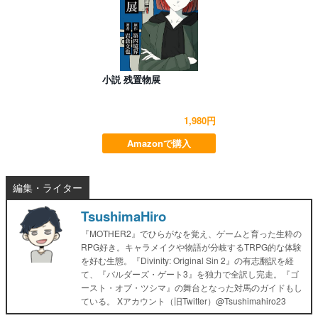
小説 残置物展
1,980円
Amazonで購入
編集・ライター
TsushimaHiro
『MOTHER2』でひらがなを覚え、ゲームと育った生粋の
RPG好き。キャラメイクや物語が分岐するTRPG的な体験
を好む生態。『Divinity: Original Sin 2』の有志翻訳を経
て、『バルダーズ・ゲート3』を独力で全訳し完走。『ゴ
ースト・オブ・ツシマ』の舞台となった対馬のガイドもし
ている。 Xアカウント（旧Twitter）@Tsushimahiro23