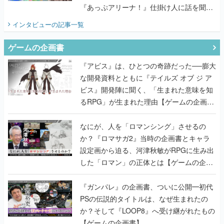
『あっぷアリーナ！』仕掛け人に話を聞い
てみた
インタビュー
の記事一覧
ゲームの企画書
『アビス』は、ひとつの奇跡だった──膨大
な開発資料とともに『テイルズ オブ ジ ア
ビス』開発陣に聞く、「生まれた意味を知
るRPG」が生まれた理由【ゲームの企画
書】
なにが、人を「ロマンシング」させるの
か？『ロマサガ2』当時の企画書とキャラ
設定画から迫る、河津秋敏がRPGに生み出
した「ロマン」の正体とは【ゲームの企画
書】
『ガンパレ』の企画書、ついに公開━初代
PSの伝説的タイトルは、なぜ生まれたの
か？そして『LOOP8』へ受け継がれたもの
【ゲームの企画書】