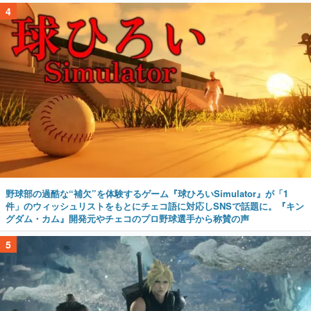
4
野球部の過酷な“補欠”を体験するゲーム『球ひろいSimulator』が「1
件」のウィッシュリストをもとにチェコ語に対応しSNSで話題に。『キン
グダム・カム』開発元やチェコのプロ野球選手から称賛の声
5