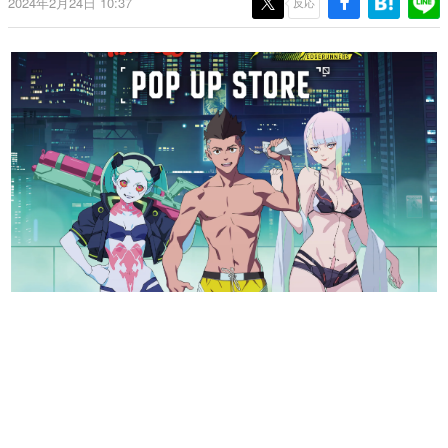
2024年2月24日 10:37
反応
日本のコンテンツ産業やカルチャーに与えた影響を探る企
画です。
日本モバイルゲーム産業史
日本のモバイルゲーム史における主要なトピック・タイト
ルを網羅するほか、開発者へのインタビューや識者による
解説を掲載。約20年の歴史が一望できる決定版！
若ゲのいたり〜ゲームクリエイターの青春〜
『うつヌケ』『ペンと箸』等で知られるマンガ家・田中圭
一先生によるゲーム業界レポートマンガです。
なんでゲームは面白い？
ゲーム開発者・hamatsu氏がゲームの魅力を画面や操作の
具体的な形から解き明かしていく、硬派で骨太な評論連載
です。
ゲームが変えた日本語
「経験値」「裏技」「ラスボス」… ゲームにまつわる言葉
の起源や用法の変遷を、コンピューター文化史研究家・タ
イニーP氏が徹底調査。
カテゴリ
特集記事