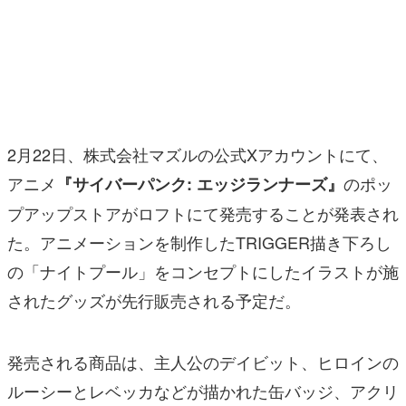
マンガ
女性向け
アプリレビュー
その他
2月22日、株式会社マズルの公式Xアカウントにて、
アニメ
のポッ
『サイバーパンク: エッジランナーズ』
電ファミニコゲーマーとは？
プアップストアがロフトにて発売することが発表され
運営：株式会社マレ
た。アニメーションを制作したTRIGGER描き下ろし
の「ナイトプール」をコンセプトにしたイラストが施
されたグッズが先行販売される予定だ。
発売される商品は、主人公のデイビット、ヒロインの
ルーシーとレベッカなどが描かれた缶バッジ、アクリ