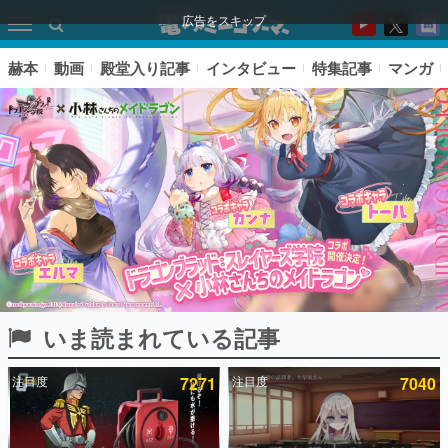
広告をスキップ
赫本
動画
殿堂入り記事
インタビュー
特集記事
マンガ
いま読まれている記事
ピックアップ
注目度
7271
注目度
7040
電ファミのいま読まれている記事ランキング
アプリセール情報