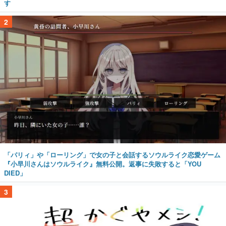
す
2
「パリィ」や「ローリング」で女の子と会話するソウルライク恋愛ゲーム
『小早川さんはソウルライク』無料公開。返事に失敗すると「YOU
DIED」
3