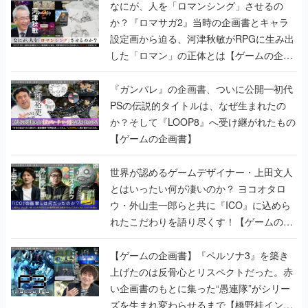
なにが、人を「ロマンシング」させるの
か？『ロマサガ2』当時の企画書とキャラ
設定画から迫る、河津秋敏がRPGに生み出
した「ロマン」の正体とは【ゲームの企画
書】
『ガンパレ』の企画書、ついに公開━初代
PSの伝説的タイトルは、なぜ生まれたの
か？そして『LOOP8』へ受け継がれたもの
【ゲームの企画書】
世界が認めるゲームデザイナー・上田文人
とはいったい何が凄いのか？ ヨコオタロ
ウ・外山圭一郎らと共に『ICO』に込めら
れたこだわりを語り尽くす！【ゲームの企
画書】
【ゲームの企画書】『ペルソナ3』を築き
上げたのは反骨心とリスペクトだった。赤
い企画書のもとに集った“愚連隊”がシリー
ズを生まれ変わらせるまで【橋野桂インタ