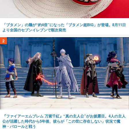
「ブタメン」の麺が“約4倍”になった「ブタメン超BIG」が登場。8月11日
より全国のセブンイレブンで順次発売
2
『ファイアーエムブレム 万紫千紅』“真の主人公”がお披露目。4人の主人
公が活躍した時代から5年後、彼らが「この世に存在しない」状況で魔
神・バロールと戦う