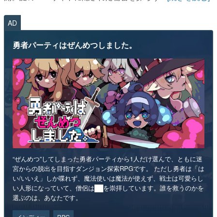
AD
勇者パーティはぜんめつしました。
“ぜんめつ”してしまった勇者パーティから1人だけ選んで、ともに迷
宮からの脱出を目指すダンジョン探索RPGです。 ただし勇者は「は
い/いいえ」しか喋れず、魔法使いは魔法が使えず、戦士は可愛らし
い人形になっていて、僧侶は██を崇拝しています。誰を救うのかを
選ぶのは、あなたです。
インディー
RPG