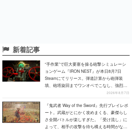
新着記事
“手作業”で巨大要塞を操る砲撃シミュレーシ
ョンゲーム『IRON NEST』が本日8月7日
Steamにてリリース。弾道計算から砲弾装
填、砲塔旋回までワンオペでこなし、強烈な
一撃をブチかませるロマンある作品
2026年8月7日
『鬼武者 Way of the Sword』先行プレイレポ
ート。武蔵がとにかく攻めまくる、豪傑らし
さ全開バトルが楽しすぎた。「受け流し」に
よって、相手の攻撃を待ち構える時間がなく