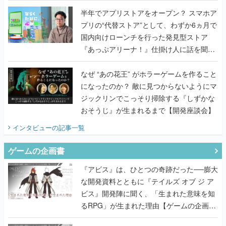
うこだわりをプロデューサーに聞いた
半年でアプリストアをオープン？ スマホア
プリの“代替ストア”として、わずか6ヵ月で
国内向けローンチを行った発見型ストア
『あっぷアリーナ！』仕掛け人に話を聞い
てみた
なぜ “あの花王” がホラーゲームを作ること
になったのか？ 敵に見つからないようにマ
ジックリンでこっそり掃除する『しずかな
おそうじ』が生まれるまで【開発座談会】
インタビュー
の記事一覧
ゲームの企画書
『アビス』は、ひとつの奇跡だった──膨大
な開発資料とともに『テイルズ オブ ジ ア
ビス』開発陣に聞く、「生まれた意味を知
るRPG」が生まれた理由【ゲームの企画
書】