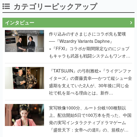
カテゴリーピックアップ
インタビュー
作り込みのすさまじさにコラボ先も驚嘆
──『Wizardry Variants Daphne』
×『FFXI』コラボが期間限定なのにジョブ
もキャラも武器も戦闘システムもワンオフ
で作り込まれた理由を両ディレクターに聞
く
『TATSUJIN』の弓削雅稔×『ライデンファ
イターズ』の齋藤貴幸──かつて縦シュー全
盛期を支えていた2人が、30年後に同じ会
社で机を並べる理由とは。新作
『TATSUJIN EXTREME』で初タッグを組
んだレジェンド2人に訊く開発秘話
実写映像1000分、ルート分岐100種類以
上。配信開始5日で100万本を売った、中国
発の実写インタラクティブドラマゲーム
『盛世天下：女帝への道II』の、規模が違