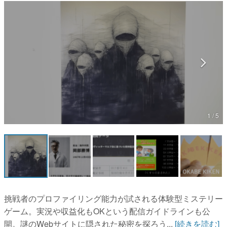
マンガ
女性向け
アプリレビュー
その他
電ファミニコゲーマーとは？
1 / 5
運営：株式会社マレ
挑戦者のプロファイリング能力が試される体験型ミステリー
ゲーム。実況や収益化もOKという配信ガイドラインも公
開。謎のWebサイトに隠された秘密を探ろう...
[続きを読む]