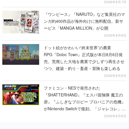
なって超爽快
2026年8月7日
『ワンピース』『NARUTO』など集英社のマ
ンガ約400作品が海外向けに無料配信。新サ
ービス「MANGA MILLION」が公開
2026年8月6日
ドット絵がかわいい“終末世界”の農業
RPG『Doloc Town』正式版が本日8月6日発
売。荒廃した大地を農業で少しずつ再生させ
つつ、建築・釣り・畜産・冒険も楽しめる
2026年8月6日
ファミコン・NESで発売された
『SHATTERHAND』『エスパ冒険隊 魔王の
砦』『ふしぎなブロビー ブロバニアの危機』
がNintendo Switchで復刻。「ジャレコレ」シ
リーズから3作が発売予定
2026年8月6日