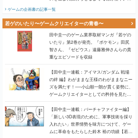
ビュー】
ゲームの企画書
の記事一覧
若ゲのいたり〜ゲームクリエイターの青春〜
田中圭一のゲーム業界取材マンガ『若ゲの
いたり』第2巻が発売。『ポケモン』田尻
智さん、『ゼビウス』遠藤雅伸さんらの貴
重なエピソードを収録
【田中圭一連載：アイマス/ガンダム 戦場
の絆 編】わがままな王様のわがままなニー
ズを満たす！──小山順一朗が貫く姿勢に、
ゲームクリエイターとしての矜持を見た
【若ゲのいたり最終回】
【田中圭一連載：バーチャファイター編】
「新しい3D表現のために、軍事技術を採り
入れたい」世界情勢を味方につけて、ゲー
ムに革命をもたらした鈴木 裕の功績【若ゲ