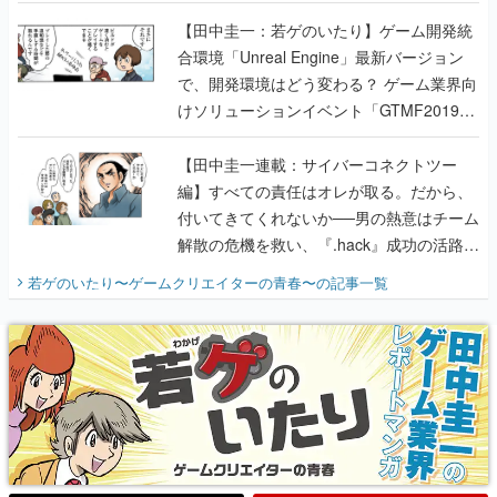
のいたり】
【田中圭一：若ゲのいたり】ゲーム開発統
合環境「Unreal Engine」最新バージョン
で、開発環境はどう変わる？ ゲーム業界向
けソリューションイベント「GTMF2019」
に行って、より理解を深めよう【PR】
【田中圭一連載：サイバーコネクトツー
編】すべての責任はオレが取る。だから、
付いてきてくれないか──男の熱意はチーム
解散の危機を救い、『.hack』成功の活路を
開く。業界の快男児・松山 洋に流れる血は
若ゲのいたり〜ゲームクリエイターの青春〜
の記事一覧
『少年ジャンプ』色だった【若ゲのいた
り】