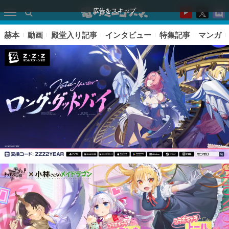
広告をスキップ
赫本
動画
殿堂入り記事
インタビュー
特集記事
マンガ
ピックアップ
電ファミのいま読まれている記事ランキング
アプリセール情報