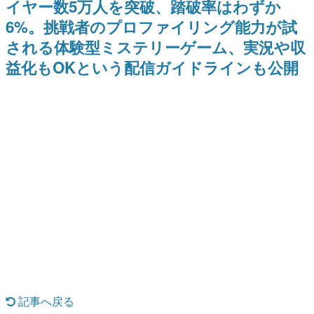
イヤー数5万人を突破、踏破率はわずか
日本のコンテンツ産業やカルチャーに与えた影響を探る企
6%。挑戦者のプロファイリング能力が試
画です。
される体験型ミステリーゲーム、実況や収
日本モバイルゲーム産業史
日本のモバイルゲーム史における主要なトピック・タイト
益化もOKという配信ガイドラインも公開
ルを網羅するほか、開発者へのインタビューや識者による
解説を掲載。約20年の歴史が一望できる決定版！
若ゲのいたり〜ゲームクリエイターの青春〜
『うつヌケ』『ペンと箸』等で知られるマンガ家・田中圭
一先生によるゲーム業界レポートマンガです。
なんでゲームは面白い？
ゲーム開発者・hamatsu氏がゲームの魅力を画面や操作の
具体的な形から解き明かしていく、硬派で骨太な評論連載
です。
ゲームが変えた日本語
「経験値」「裏技」「ラスボス」… ゲームにまつわる言葉
の起源や用法の変遷を、コンピューター文化史研究家・タ
イニーP氏が徹底調査。
カテゴリ
記事へ戻る
特集記事