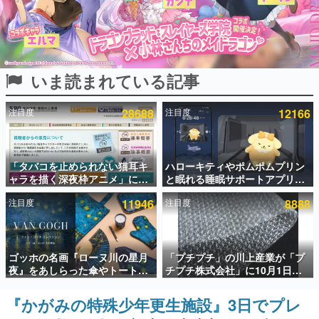
インタビュー
連載・特集一覧
いま読まれている記事
殿堂入り記事
SNS拡散数が数千以上！ ページビュー数万以上！ などな
ど。多くの人々に読まれた、電ファミ渾身の“殿堂入り”記
注目度
28688
注目度
12166
事をまとめました。
ゲームの企画書
名作ゲームクリエイターの方々に製作時のエピソードをお
聞きし、ヒットする企画（ゲーム）とは何か？を探ってい
「タバコを止められない猫耳キ
ハローキティやポムポムプリン
きます。
ャラを描く深夜枠アニメ」に視
と眠れる睡眠サポートアプリ
聴者の一部から批判意見。違法
『ゆめたび』が配信中。キャラ
赫本
注目度
11946
注目度
8888
薬物の使用と思しき描写も含め
ごとのASMRや目覚ましアラー
この物語を解いてはいけない。『赫本』は、〈試験問題〉
て、BPOが議論を交わす
ムも搭載
の形をした短編ホラー小説集です。
新世代に訊く
ゴッホの名画『ローヌ川の星月
「プチプチ」の川上産業が「プ
これからのデジタルゲーム市場を担う若きクリエイター達
夜』をあしらった傘やトートバ
チプチ株式会社」に10月1日よ
の姿を追い、彼らのルーツと情熱を探っていきます。
ッグなどが登場。8月7日21時よ
り社名変更へ。創業58年で初め
り2日間限定で予約販売
ての変更で、“プチッ”と鳴るお
『かがみの特殊少年更生施設』3日でプレ
ゲーム世代の作家たち
なじみの緩衝材が会社の名前に
ゲームに多大な影響を受けた作家さんに取材し、ゲームが