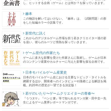
し、ヒットする企画（ゲーム）とは何か？を探っていきます。
赫本
この物語を解いてはいけない。『赫本』は、〈試験問題〉の形
をした短編ホラー小説集です。
新世代に訊く
これからのデジタルゲーム市場を担う若きクリエイター達の姿
を追い、彼らのルーツと情熱を探っていきます。
ゲーム世代の作家たち
ゲームに多大な影響を受けた作家さんに取材し、ゲームが日本
のコンテンツ産業やカルチャーに与えた影響を探る企画です。
日本モバイルゲーム産業史
日本のモバイルゲーム史における主要なトピック・タイトルを
網羅するほか、開発者へのインタビューや識者による解説を掲
載。約20年の歴史が一望できる決定版！
若ゲのいたり〜ゲームクリエイターの青春〜
『うつヌケ』『ペンと箸』等で知られるマンガ家・田中圭一先
生によるゲーム業界レポートマンガです。