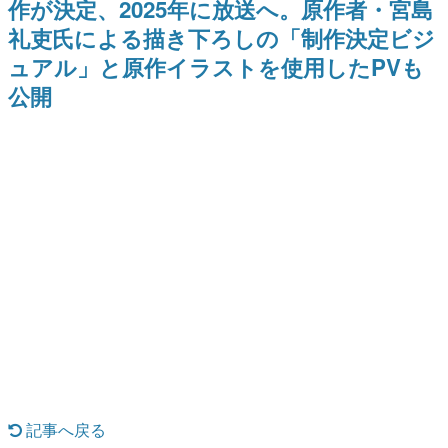
作が決定、2025年に放送へ。原作者・宮島
日本のコンテンツ産業やカルチャーに与えた影響を探る企
礼吏氏による描き下ろしの「制作決定ビジ
画です。
ュアル」と原作イラストを使用したPVも
日本モバイルゲーム産業史
日本のモバイルゲーム史における主要なトピック・タイト
公開
ルを網羅するほか、開発者へのインタビューや識者による
解説を掲載。約20年の歴史が一望できる決定版！
若ゲのいたり〜ゲームクリエイターの青春〜
『うつヌケ』『ペンと箸』等で知られるマンガ家・田中圭
一先生によるゲーム業界レポートマンガです。
なんでゲームは面白い？
ゲーム開発者・hamatsu氏がゲームの魅力を画面や操作の
具体的な形から解き明かしていく、硬派で骨太な評論連載
です。
ゲームが変えた日本語
「経験値」「裏技」「ラスボス」… ゲームにまつわる言葉
の起源や用法の変遷を、コンピューター文化史研究家・タ
イニーP氏が徹底調査。
カテゴリ
記事へ戻る
特集記事