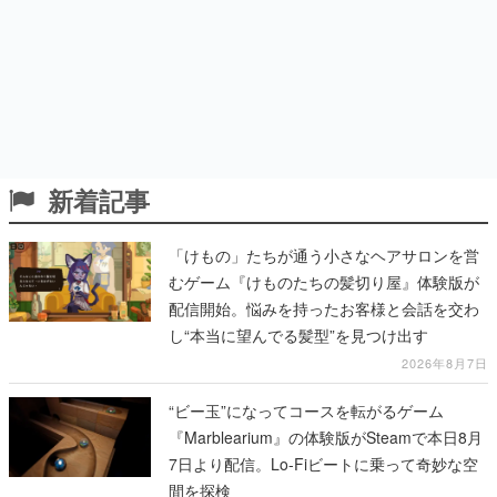
新着記事
「けもの」たちが通う小さなヘアサロンを営
むゲーム『けものたちの髪切り屋』体験版が
配信開始。悩みを持ったお客様と会話を交わ
し“本当に望んでる髪型”を見つけ出す
2026年8月7日
“ビー玉”になってコースを転がるゲーム
『Marblearium』の体験版がSteamで本日8月
7日より配信。Lo-Fiビートに乗って奇妙な空
間を探検