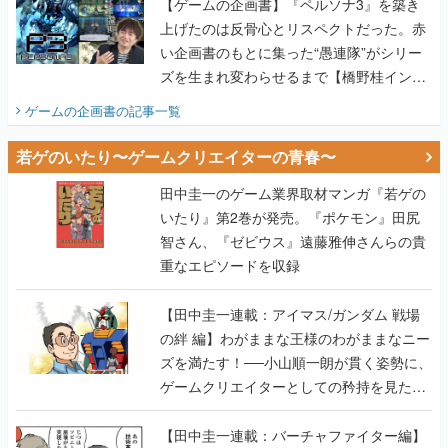
【ゲームの企画書】『ペルソナ3』を築き
上げたのは反骨心とリスペクトだった。赤
い企画書のもとに集った“愚連隊”がシリー
ズを生まれ変わらせるまで【橋野桂インタ
ビュー】
ゲームの企画書
の記事一覧
若ゲのいたり〜ゲームクリエイターの青春〜
田中圭一のゲーム業界取材マンガ『若ゲの
いたり』第2巻が発売。『ポケモン』田尻
智さん、『ゼビウス』遠藤雅伸さんらの貴
重なエピソードを収録
【田中圭一連載：アイマス/ガンダム 戦場
の絆 編】わがままな王様のわがままなニー
ズを満たす！──小山順一朗が貫く姿勢に、
ゲームクリエイターとしての矜持を見た
【若ゲのいたり最終回】
【田中圭一連載：バーチャファイター編】