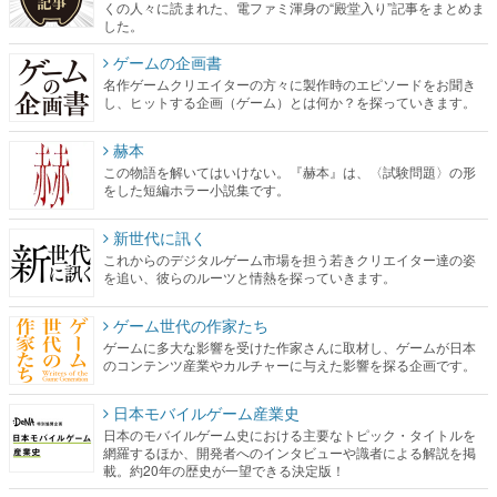
くの人々に読まれた、電ファミ渾身の“殿堂入り”記事をまとめま
した。
ゲームの企画書
名作ゲームクリエイターの方々に製作時のエピソードをお聞き
し、ヒットする企画（ゲーム）とは何か？を探っていきます。
赫本
この物語を解いてはいけない。『赫本』は、〈試験問題〉の形
をした短編ホラー小説集です。
新世代に訊く
これからのデジタルゲーム市場を担う若きクリエイター達の姿
を追い、彼らのルーツと情熱を探っていきます。
ゲーム世代の作家たち
ゲームに多大な影響を受けた作家さんに取材し、ゲームが日本
のコンテンツ産業やカルチャーに与えた影響を探る企画です。
日本モバイルゲーム産業史
日本のモバイルゲーム史における主要なトピック・タイトルを
網羅するほか、開発者へのインタビューや識者による解説を掲
載。約20年の歴史が一望できる決定版！