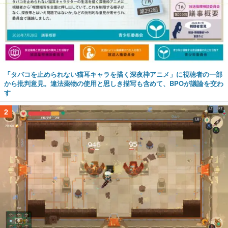
「タバコを止められない猫耳キャラを描く深夜枠アニメ」に視聴者の一部
から批判意見。違法薬物の使用と思しき描写も含めて、BPOが議論を交わ
す
2