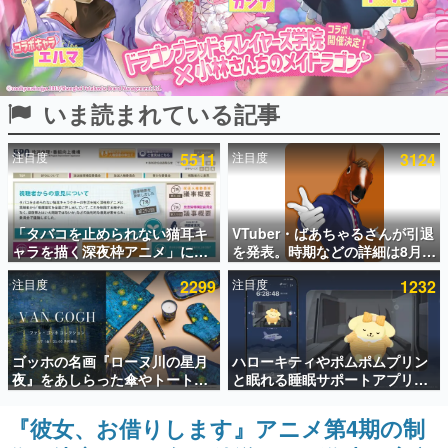
インタビュー
連載・特集一覧
いま読まれている記事
殿堂入り記事
SNS拡散数が数千以上！ ページビュー数万以上！ などな
ど。多くの人々に読まれた、電ファミ渾身の“殿堂入り”記
注目度
5511
注目度
3124
事をまとめました。
ゲームの企画書
名作ゲームクリエイターの方々に製作時のエピソードをお
聞きし、ヒットする企画（ゲーム）とは何か？を探ってい
「タバコを止められない猫耳キ
VTuber・ばあちゃるさんが引退
きます。
ャラを描く深夜枠アニメ」に視
を発表。時期などの詳細は8月9
聴者の一部から批判意見。違法
日15時からの配信で説明
赫本
注目度
2299
注目度
1232
薬物の使用と思しき描写も含め
この物語を解いてはいけない。『赫本』は、〈試験問題〉
て、BPOが議論を交わす
の形をした短編ホラー小説集です。
新世代に訊く
ゴッホの名画『ローヌ川の星月
ハローキティやポムポムプリン
これからのデジタルゲーム市場を担う若きクリエイター達
夜』をあしらった傘やトートバ
と眠れる睡眠サポートアプリ
の姿を追い、彼らのルーツと情熱を探っていきます。
ッグなどが登場。8月7日21時よ
『ゆめたび』が配信中。キャラ
り2日間限定で予約販売
ごとのASMRや目覚ましアラー
『彼女、お借りします』アニメ第4期の制
ゲーム世代の作家たち
ムも搭載
ゲームに多大な影響を受けた作家さんに取材し、ゲームが