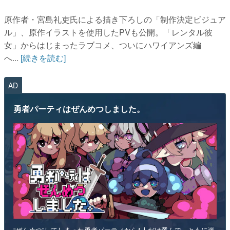
原作者・宮島礼吏氏による描き下ろしの「制作決定ビジュア
ル」、原作イラストを使用したPVも公開。「レンタル彼
女」からはじまったラブコメ、ついにハワイアンズ編
へ...
[続きを読む]
AD
勇者パーティはぜんめつしました。
“ぜんめつ”してしまった勇者パーティから1人だけ選んで、ともに迷