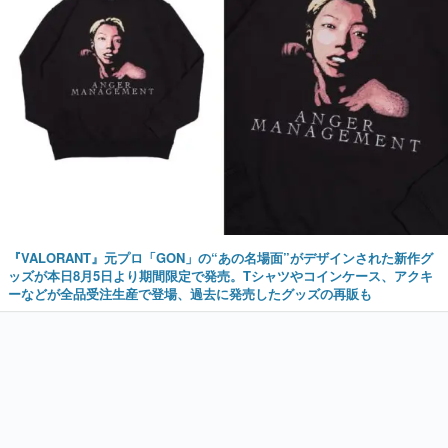
『VALORANT』元プロ「GON」の“あの名場面”がデザインされた新作グ
ッズが本日8月5日より期間限定で発売。Tシャツやコインケース、アクキ
ーなどが全品受注生産で登場、過去に発売したグッズの再販も