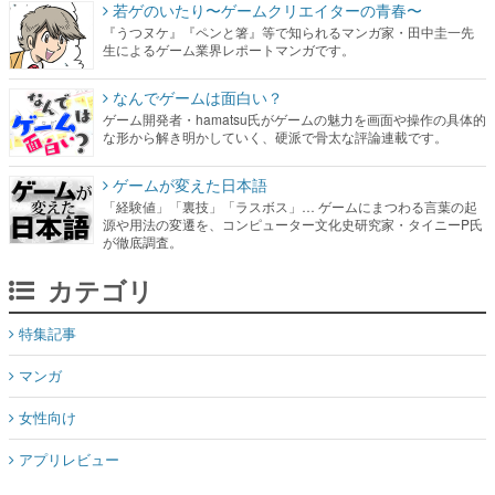
若ゲのいたり〜ゲームクリエイターの青春〜
『うつヌケ』『ペンと箸』等で知られるマンガ家・田中圭一先
生によるゲーム業界レポートマンガです。
なんでゲームは面白い？
ゲーム開発者・hamatsu氏がゲームの魅力を画面や操作の具体的
な形から解き明かしていく、硬派で骨太な評論連載です。
ゲームが変えた日本語
「経験値」「裏技」「ラスボス」… ゲームにまつわる言葉の起
源や用法の変遷を、コンピューター文化史研究家・タイニーP氏
が徹底調査。
カテゴリ
特集記事
マンガ
女性向け
アプリレビュー