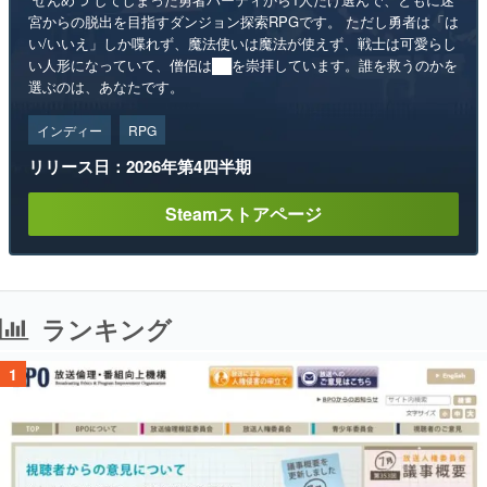
宮からの脱出を目指すダンジョン探索RPGです。 ただし勇者は「は
い/いいえ」しか喋れず、魔法使いは魔法が使えず、戦士は可愛らし
い人形になっていて、僧侶は██を崇拝しています。誰を救うのかを
選ぶのは、あなたです。
インディー
RPG
リリース日：2026年第4四半期
Steamストアページ
ランキング
1