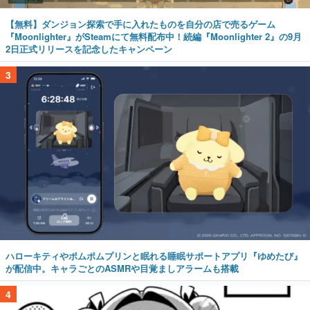
【無料】ダンジョン探索で手に入れたものを自分の店で売るゲーム
『Moonlighter』がSteamにて無料配布中！続編『Moonlighter 2』の9月
2日正式リリースを記念したキャンペーン
3
ハローキティやポムポムプリンと眠れる睡眠サポートアプリ『ゆめたび』
が配信中。キャラごとのASMRや目覚ましアラームも搭載
4