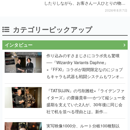
したりしながら、お客さん一人ひとりの物語
に耳を傾ける
2026年8月7日
カテゴリーピックアップ
インタビュー
作り込みのすさまじさにコラボ先も驚嘆
──『Wizardry Variants Daphne』
×『FFXI』コラボが期間限定なのにジョブ
もキャラも武器も戦闘システムもワンオフ
で作り込まれた理由を両ディレクターに聞
く
『TATSUJIN』の弓削雅稔×『ライデンファ
イターズ』の齋藤貴幸──かつて縦シュー全
盛期を支えていた2人が、30年後に同じ会
社で机を並べる理由とは。新作
『TATSUJIN EXTREME』で初タッグを組
んだレジェンド2人に訊く開発秘話
実写映像1000分、ルート分岐100種類以