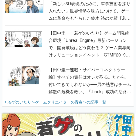
「新しい3D表現のために、軍事技術を採り
入れたい」世界情勢を味方につけて、ゲー
ムに革命をもたらした鈴木 裕の功績【若ゲ
のいたり】
【田中圭一：若ゲのいたり】ゲーム開発統
合環境「Unreal Engine」最新バージョン
で、開発環境はどう変わる？ ゲーム業界向
けソリューションイベント「GTMF2019」
に行って、より理解を深めよう【PR】
【田中圭一連載：サイバーコネクトツー
編】すべての責任はオレが取る。だから、
付いてきてくれないか──男の熱意はチーム
解散の危機を救い、『.hack』成功の活路を
開く。業界の快男児・松山 洋に流れる血は
若ゲのいたり〜ゲームクリエイターの青春〜
の記事一覧
『少年ジャンプ』色だった【若ゲのいた
り】