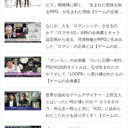
ビス』開発陣に聞く、「生まれた意味を知
るRPG」が生まれた理由【ゲームの企画
書】
なにが、人を「ロマンシング」させるの
か？『ロマサガ2』当時の企画書とキャラ
設定画から迫る、河津秋敏がRPGに生み出
した「ロマン」の正体とは【ゲームの企画
書】
『ガンパレ』の企画書、ついに公開━初代
PSの伝説的タイトルは、なぜ生まれたの
か？そして『LOOP8』へ受け継がれたもの
【ゲームの企画書】
世界が認めるゲームデザイナー・上田文人
とはいったい何が凄いのか？ ヨコオタロ
ウ・外山圭一郎らと共に『ICO』に込めら
れたこだわりを語り尽くす！【ゲームの企
画書】