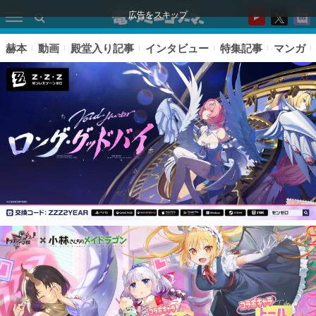
広告をスキップ
赫本
動画
殿堂入り記事
インタビュー
特集記事
マンガ
ピックアップ
電ファミのいま読まれている記事ランキング
アプリセール情報