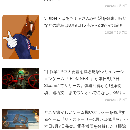
2026年8月7日
VTuber・ばあちゃるさんが引退を発表。時期
などの詳細は8月9日15時からの配信で説明
2026年8月7日
“手作業”で巨大要塞を操る砲撃シミュレーシ
ョンゲーム『IRON NEST』が本日8月7日
Steamにてリリース。弾道計算から砲弾装
填、砲塔旋回までワンオペでこなし、強烈な
一撃をブチかませるロマンある作品
2026年8月7日
どこか懐かしいゲーム機やガラケーを修理す
るゲーム『リ・ストーリー: 思い出修理屋』が
本日8月7日発売。電子機器を分解したり掃除