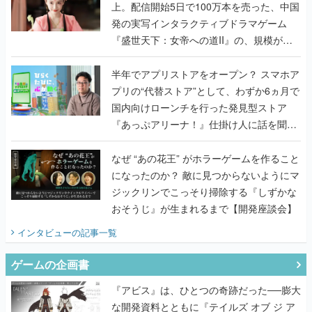
上。配信開始5日で100万本を売った、中国
発の実写インタラクティブドラマゲーム
『盛世天下：女帝への道II』の、規模が違
うこだわりをプロデューサーに聞いた
半年でアプリストアをオープン？ スマホア
プリの“代替ストア”として、わずか6ヵ月で
国内向けローンチを行った発見型ストア
『あっぷアリーナ！』仕掛け人に話を聞い
てみた
なぜ “あの花王” がホラーゲームを作ること
になったのか？ 敵に見つからないようにマ
ジックリンでこっそり掃除する『しずかな
おそうじ』が生まれるまで【開発座談会】
インタビュー
の記事一覧
ゲームの企画書
『アビス』は、ひとつの奇跡だった──膨大
な開発資料とともに『テイルズ オブ ジ ア