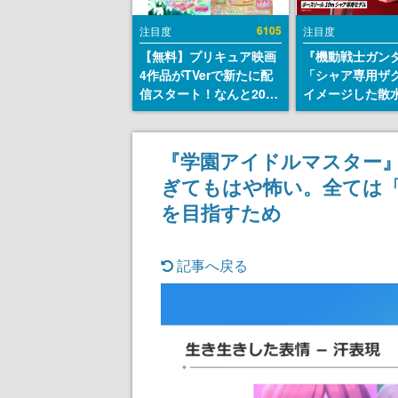
6105
注目度
注目度
【無料】プリキュア映画
『機動戦士ガン
4作品がTVerで新たに配
「シャア専用ザ
信スタート！なんと2018
イメージした散
年～2024年の映画ほぼす
リールが予約開
べてが見放題に、ぶっち
にはシャアのパ
ゃけありえないラインナ
マークやジオン
『学園アイドルマスター
ップ
エンブレム、型
ぎてもはや怖い。全ては「
どを配置
を目指すため
記事へ戻る