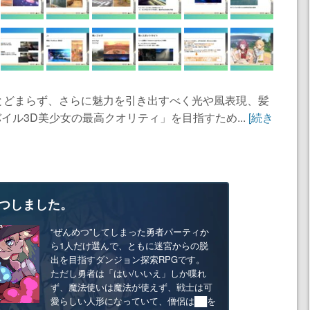
とどまらず、さらに魅力を引き出すべく光や風表現、髪
イル3D美少女の最高クオリティ」を目指すため...
[続き
つしました。
“ぜんめつ”してしまった勇者パーティか
ら1人だけ選んで、ともに迷宮からの脱
出を目指すダンジョン探索RPGです。
ただし勇者は「はい/いいえ」しか喋れ
ず、魔法使いは魔法が使えず、戦士は可
愛らしい人形になっていて、僧侶は██を