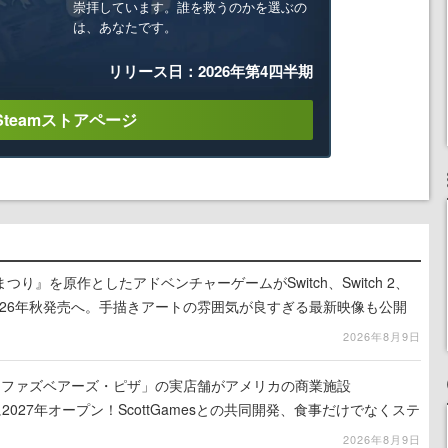
崇拝しています。誰を救うのかを選ぶの
は、あなたです。
リリース日：2026年第4四半期
Steamストアページ
り』を原作としたアドベンチャーゲームがSwitch、Switch 2、
に2026年秋発売へ。手描きアートの雰囲気が良すぎる最新映像も公開
2026年8月9日
ィ・ファズベアーズ・ピザ」の実店舗がアメリカの商業施設
am」に2027年オープン！ScottGamesとの共同開発、食事だけでなくステ
ホラー体験も楽しめる
2026年8月9日