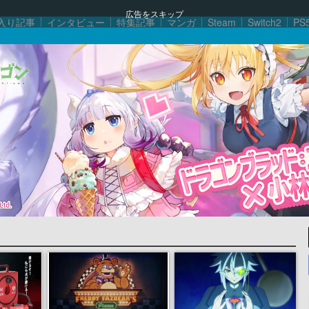
広告をスキップ
入り記事
インタビュー
特集記事
マンガ
Steam
Switch2
PS