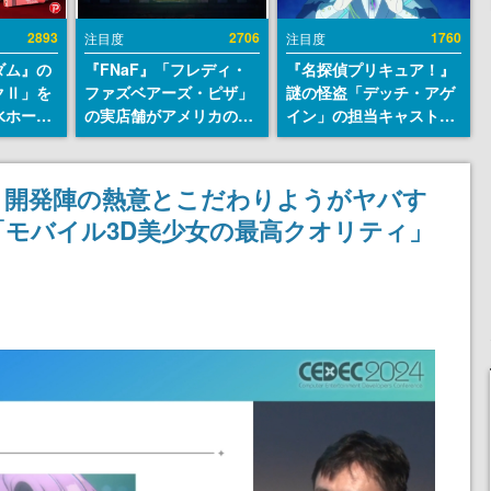
2893
2706
1760
注目度
注目度
ダム』の
『FNaF』「フレディ・
『名探偵プリキュア！』
クⅡ」を
ファズベアーズ・ピザ」
謎の怪盗「デッチ・アゲ
水ホース
の実店舗がアメリカの商
イン」の担当キャストは
始。本体
業施設「American
天﨑滉平さんと判明。
ーソナル
Dream」に2027年オープ
『Re:ゼロから始める異
公国軍の
ン！ScottGamesとの共
世界生活』オットー役、
』開発陣の熱意とこだわりようがヤバす
式番号な
同開発、食事だけでなく
『ヒプノシスマイク』山
モバイル3D美少女の最高クオリティ」
ステージショーや没入型
田三郎役など
のホラー体験も楽しめる