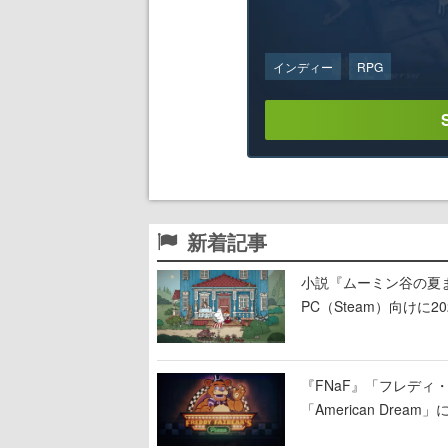
インディー
RPG
新着記事
小説『ムーミン谷の夏まつ
PC（Steam）向け
『FNaF』「フレデ
「American Dre
ージショーや没入型の