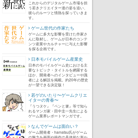
これからのデジタルゲーム市場を担
う若きクリエイター達の姿を追い、
彼らのルーツと情熱を探っていきま
す。
ゲーム世代の作家たち
ゲームに多大な影響を受けた作家さ
んに取材し、ゲームが日本のコンテ
ンツ産業やカルチャーに与えた影響
を探る企画です。
日本モバイルゲーム産業史
日本のモバイルゲーム史における主
要なトピック・タイトルを網羅する
ほか、開発者へのインタビューや識
者による解説を掲載。約20年の歴史
が一望できる決定版！
若ゲのいたり〜ゲームクリエ
イターの青春〜
『うつヌケ』『ペンと箸』等で知ら
れるマンガ家・田中圭一先生による
ゲーム業界レポートマンガです。
なんでゲームは面白い？
ゲーム開発者・hamatsu氏がゲーム
の魅力を画面や操作の具体的な形か