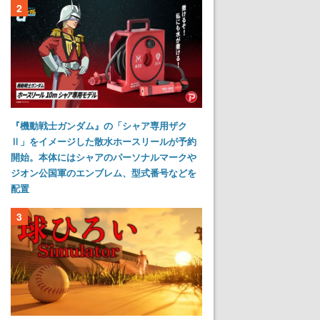
2
『機動戦士ガンダム』の「シャア専用ザク
Ⅱ」をイメージした散水ホースリールが予約
開始。本体にはシャアのパーソナルマークや
ジオン公国軍のエンブレム、型式番号などを
配置
3