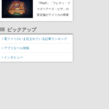
PC（Steam）向けに2026
『FNaF』「フレディ・フ
年秋発売へ。手描きアー
ァズベアーズ・ピザ」の
トの雰囲気が良すぎる最
実店舗がアメリカの商業
新映像も公開
施設「American Dream」
に2027年オープン！
ピックアップ
ScottGamesとの共同開
発、食事だけでなくステ
電ファミのいま読まれている記事ランキング
ージショーや没入型のホ
アプリセール情報
ラー体験も楽しめる
インタビュー