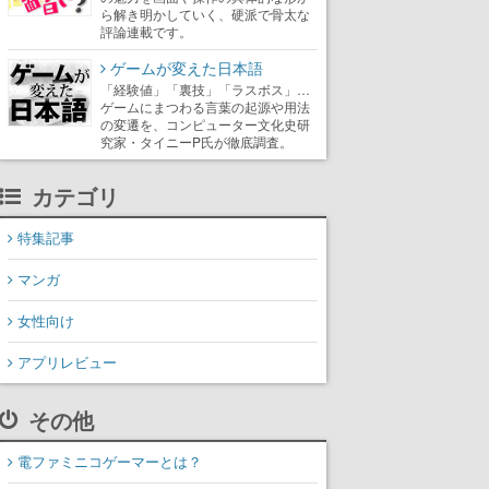
ら解き明かしていく、硬派で骨太な
評論連載です。
ゲームが変えた日本語
「経験値」「裏技」「ラスボス」…
ゲームにまつわる言葉の起源や用法
の変遷を、コンピューター文化史研
究家・タイニーP氏が徹底調査。
カテゴリ
特集記事
マンガ
女性向け
アプリレビュー
その他
電ファミニコゲーマーとは？