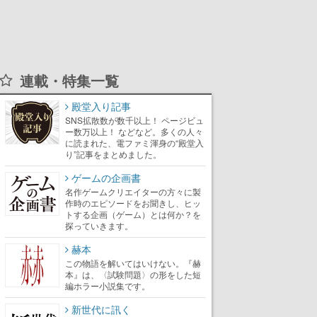
連載・特集一覧
殿堂入り記事
SNS拡散数が数千以上！ ページビュ
ー数万以上！ などなど。多くの人々
に読まれた、電ファミ渾身の“殿堂入
り”記事をまとめました。
ゲームの企画書
名作ゲームクリエイターの方々に製
作時のエピソードをお聞きし、ヒッ
トする企画（ゲーム）とは何か？を
探っていきます。
赫本
この物語を解いてはいけない。『赫
本』は、〈試験問題〉の形をした短
編ホラー小説集です。
新世代に訊く