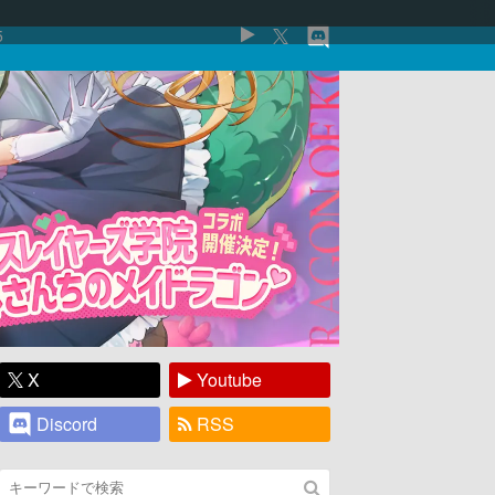
5
X
Youtube
Discord
RSS