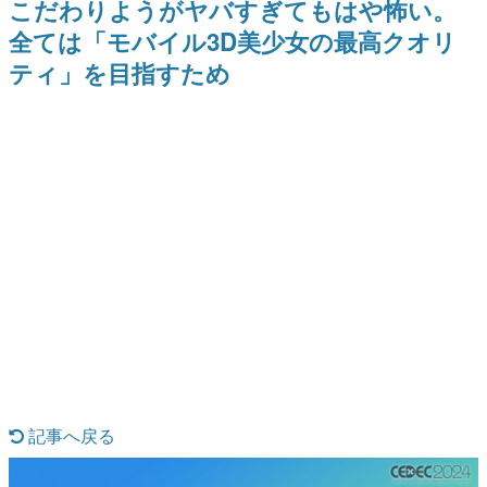
こだわりようがヤバすぎてもはや怖い。
間以内に配信される予定
ー？＾＾」暗黒微笑の夢女子
日本のコンテンツ産業やカルチャーに与えた影響を探る企
や、萌え声不思議ちゃん女子と
全ては「モバイル3D美少女の最高クオリ
画です。
青春を謳歌
ティ」を目指すため
日本モバイルゲーム産業史
日本のモバイルゲーム史における主要なトピック・タイト
ルを網羅するほか、開発者へのインタビューや識者による
解説を掲載。約20年の歴史が一望できる決定版！
若ゲのいたり〜ゲームクリエイターの青春〜
『うつヌケ』『ペンと箸』等で知られるマンガ家・田中圭
一先生によるゲーム業界レポートマンガです。
なんでゲームは面白い？
ゲーム開発者・hamatsu氏がゲームの魅力を画面や操作の
具体的な形から解き明かしていく、硬派で骨太な評論連載
です。
ゲームが変えた日本語
「経験値」「裏技」「ラスボス」… ゲームにまつわる言葉
の起源や用法の変遷を、コンピューター文化史研究家・タ
イニーP氏が徹底調査。
カテゴリ
記事へ戻る
特集記事