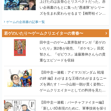
上げたのは反骨心とリスペクトだった。赤
い企画書のもとに集った“愚連隊”がシリー
ズを生まれ変わらせるまで【橋野桂インタ
ビュー】
ゲームの企画書
の記事一覧
若ゲのいたり〜ゲームクリエイターの青春〜
田中圭一のゲーム業界取材マンガ『若ゲの
いたり』第2巻が発売。『ポケモン』田尻
智さん、『ゼビウス』遠藤雅伸さんらの貴
重なエピソードを収録
【田中圭一連載：アイマス/ガンダム 戦場
の絆 編】わがままな王様のわがままなニー
ズを満たす！──小山順一朗が貫く姿勢に、
ゲームクリエイターとしての矜持を見た
【若ゲのいたり最終回】
【田中圭一連載：バーチャファイター編】
「新しい3D表現のために、軍事技術を採り