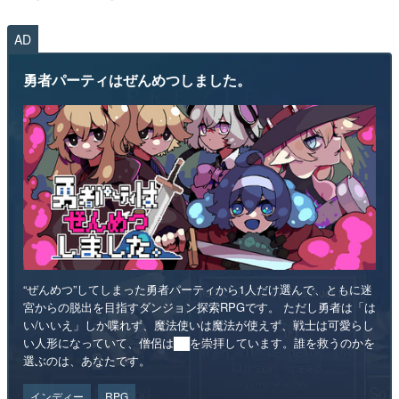
AD
勇者パーティはぜんめつしました。
“ぜんめつ”してしまった勇者パーティから1人だけ選んで、ともに迷
宮からの脱出を目指すダンジョン探索RPGです。 ただし勇者は「は
い/いいえ」しか喋れず、魔法使いは魔法が使えず、戦士は可愛らし
い人形になっていて、僧侶は██を崇拝しています。誰を救うのかを
選ぶのは、あなたです。
インディー
RPG