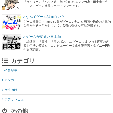
『うつヌケ』『ペンと箸』等で知られるマンガ家・田中圭一先
生によるゲーム業界レポートマンガです。
なんでゲームは面白い？
ゲーム開発者・hamatsu氏がゲームの魅力を画面や操作の具体的
な形から解き明かしていく、硬派で骨太な評論連載です。
ゲームが変えた日本語
「経験値」「裏技」「ラスボス」… ゲームにまつわる言葉の起
源や用法の変遷を、コンピューター文化史研究家・タイニーP氏
が徹底調査。
カテゴリ
特集記事
マンガ
女性向け
アプリレビュー
その他