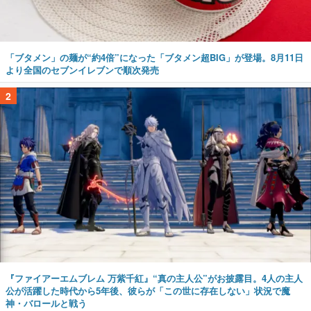
「ブタメン」の麺が“約4倍”になった「ブタメン超BIG」が登場。8月11日
より全国のセブンイレブンで順次発売
2
『ファイアーエムブレム 万紫千紅』“真の主人公”がお披露目。4人の主人
公が活躍した時代から5年後、彼らが「この世に存在しない」状況で魔
神・バロールと戦う