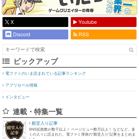
X
Youtube
Discord
RSS
ピックアップ
電ファミのいま読まれている記事ランキング
アプリセール情報
インタビュー
連載・特集一覧
殿堂入り記事
SNS拡散数が数千以上！ ページビュー数万以上！ などなど。多
くの人々に読まれた、電ファミ渾身の“殿堂入り”記事をまとめま
した。