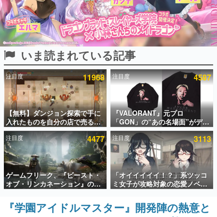
インタビュー
連載・特集一覧
いま読まれている記事
殿堂入り記事
SNS拡散数が数千以上！ ページビュー数万以上！ などな
ど。多くの人々に読まれた、電ファミ渾身の“殿堂入り”記
注目度
11968
注目度
4587
事をまとめました。
ゲームの企画書
名作ゲームクリエイターの方々に製作時のエピソードをお
聞きし、ヒットする企画（ゲーム）とは何か？を探ってい
【無料】ダンジョン探索で手に
『VALORANT』元プロ
きます。
入れたものを自分の店で売るゲ
「GON」の“あの名場面”がデザ
ーム『Moonlighter』がSteam
インされた新作グッズが本日8月
赫本
注目度
4477
注目度
3113
にて無料配布中！続編
5日より期間限定で発売。Tシャ
この物語を解いてはいけない。『赫本』は、〈試験問題〉
『Moonlighter 2』の9月2日正
ツやコインケース、アクキーな
の形をした短編ホラー小説集です。
式リリースを記念したキャンペ
どが全品受注生産で登場、過去
ーン
に発売したグッズの再販も
新世代に訊く
ゲームフリーク、『ビースト・
「オイイイイイ！？」系ツッコ
これからのデジタルゲーム市場を担う若きクリエイター達
オブ・リンカネーション』の継
ミ女子が攻略対象の恋愛ノベル
の姿を追い、彼らのルーツと情熱を探っていきます。
続的なアプデ方針を表明。ユー
ゲーム『美術部カノジョ』
ザーからの意見を真摯に受け止
Steamストアページが公開。
『学園アイドルマスター』開発陣の熱意と
ゲーム世代の作家たち
めて対応へ。修正パッチは約1週
「お前らーそろそろ自重しろ
ゲームに多大な影響を受けた作家さんに取材し、ゲームが