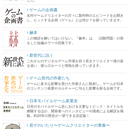
ゲームの企画書
名作ゲームクリエイターの方々に製作時のエピソードをお聞き
し、ヒットする企画（ゲーム）とは何か？を探っていきます。
赫本
この物語を解いてはいけない。『赫本』は、〈試験問題〉の形
をした短編ホラー小説集です。
新世代に訊く
これからのデジタルゲーム市場を担う若きクリエイター達の姿
を追い、彼らのルーツと情熱を探っていきます。
ゲーム世代の作家たち
ゲームに多大な影響を受けた作家さんに取材し、ゲームが日本
のコンテンツ産業やカルチャーに与えた影響を探る企画です。
日本モバイルゲーム産業史
日本のモバイルゲーム史における主要なトピック・タイトルを
網羅するほか、開発者へのインタビューや識者による解説を掲
載。約20年の歴史が一望できる決定版！
若ゲのいたり〜ゲームクリエイターの青春〜