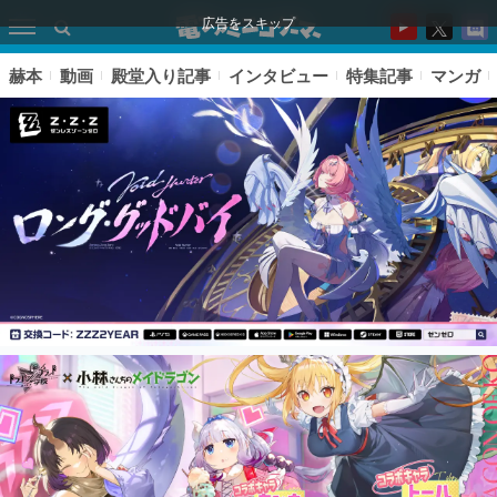
広告をスキップ
赫本
動画
殿堂入り記事
インタビュー
特集記事
マンガ
ピックアップ
電ファミのいま読まれている記事ランキング
アプリセール情報