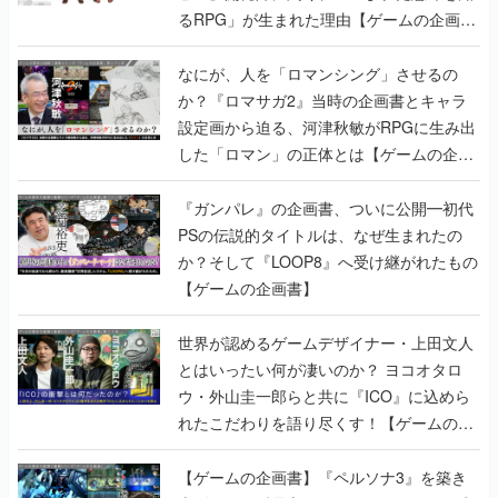
るRPG」が生まれた理由【ゲームの企画
書】
なにが、人を「ロマンシング」させるの
か？『ロマサガ2』当時の企画書とキャラ
設定画から迫る、河津秋敏がRPGに生み出
した「ロマン」の正体とは【ゲームの企画
書】
『ガンパレ』の企画書、ついに公開━初代
PSの伝説的タイトルは、なぜ生まれたの
か？そして『LOOP8』へ受け継がれたもの
【ゲームの企画書】
世界が認めるゲームデザイナー・上田文人
とはいったい何が凄いのか？ ヨコオタロ
ウ・外山圭一郎らと共に『ICO』に込めら
れたこだわりを語り尽くす！【ゲームの企
画書】
【ゲームの企画書】『ペルソナ3』を築き