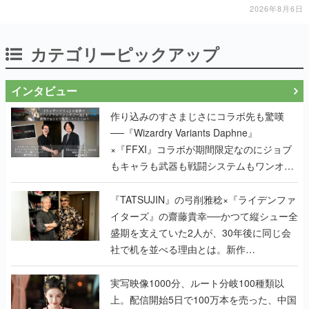
いく
2026年8月6日
カテゴリーピックアップ
インタビュー
作り込みのすさまじさにコラボ先も驚嘆
──『Wizardry Variants Daphne』
×『FFXI』コラボが期間限定なのにジョブ
もキャラも武器も戦闘システムもワンオフ
で作り込まれた理由を両ディレクターに聞
く
『TATSUJIN』の弓削雅稔×『ライデンファ
イターズ』の齋藤貴幸──かつて縦シュー全
盛期を支えていた2人が、30年後に同じ会
社で机を並べる理由とは。新作
『TATSUJIN EXTREME』で初タッグを組
んだレジェンド2人に訊く開発秘話
実写映像1000分、ルート分岐100種類以
上。配信開始5日で100万本を売った、中国