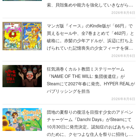
索、貝殻集めや能力を強化していきながら、
動物たちの依頼を達成していく
2026年8月6日
マンガ版『イース』のKindle版が「66円」で
買えるセール中、全7巻まとめて「462円」と
破格に。赤髪の少年アドルが、浜辺に打ち上
げられていた記憶喪失の少女フィーナを保護
する場面から冒険がはじまる
2026年8月6日
狂気渦巻くカルト教団ミステリーゲーム
『NAME OF THE WILL: 集団後遺症』が
Steamにて2027年春に発売。HYPER REALが
パブリッシングを担当
2026年8月6日
団地の夏祭りの復活を目指す少女のアドベン
チャーゲーム『Danchi Days』がSteamにて
10月30日に発売決定。認知症のおばあちゃん
のために、クセつよな住人を祭りに招待して