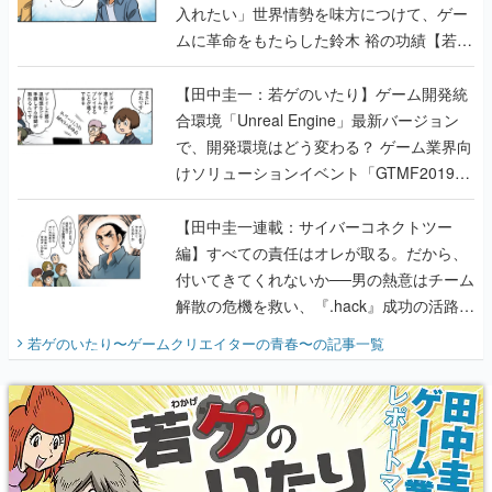
入れたい」世界情勢を味方につけて、ゲー
ムに革命をもたらした鈴木 裕の功績【若ゲ
のいたり】
【田中圭一：若ゲのいたり】ゲーム開発統
合環境「Unreal Engine」最新バージョン
で、開発環境はどう変わる？ ゲーム業界向
けソリューションイベント「GTMF2019」
に行って、より理解を深めよう【PR】
【田中圭一連載：サイバーコネクトツー
編】すべての責任はオレが取る。だから、
付いてきてくれないか──男の熱意はチーム
解散の危機を救い、『.hack』成功の活路を
開く。業界の快男児・松山 洋に流れる血は
若ゲのいたり〜ゲームクリエイターの青春〜
の記事一覧
『少年ジャンプ』色だった【若ゲのいた
り】