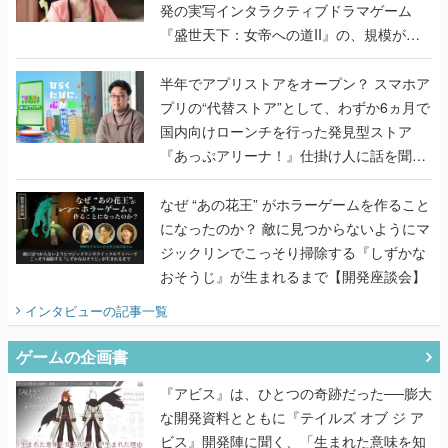
発の実写インタラクティブドラマゲーム
『盛世天下：女帝への道II』の、規模が違
うこだわりをプロデューサーに聞いた
半年でアプリストアをオープン？ スマホア
プリの“代替ストア”として、わずか6ヵ月で
国内向けローンチを行った発見型ストア
『あっぷアリーナ！』仕掛け人に話を聞い
てみた
なぜ “あの花王” がホラーゲームを作ること
になったのか？ 敵に見つからないようにマ
ジックリンでこっそり掃除する『しずかな
おそうじ』が生まれるまで【開発座談会】
インタビュー
の記事一覧
ゲームの企画書
『アビス』は、ひとつの奇跡だった──膨大
な開発資料とともに『テイルズ オブ ジ ア
ビス』開発陣に聞く、「生まれた意味を知