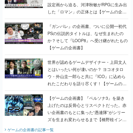
設定画から迫る、河津秋敏がRPGに生み出
した「ロマン」の正体とは【ゲームの企画
書】
『ガンパレ』の企画書、ついに公開━初代
PSの伝説的タイトルは、なぜ生まれたの
か？そして『LOOP8』へ受け継がれたもの
【ゲームの企画書】
世界が認めるゲームデザイナー・上田文人
とはいったい何が凄いのか？ ヨコオタロ
ウ・外山圭一郎らと共に『ICO』に込めら
れたこだわりを語り尽くす！【ゲームの企
画書】
【ゲームの企画書】『ペルソナ3』を築き
上げたのは反骨心とリスペクトだった。赤
い企画書のもとに集った“愚連隊”がシリー
ズを生まれ変わらせるまで【橋野桂インタ
ビュー】
ゲームの企画書
の記事一覧