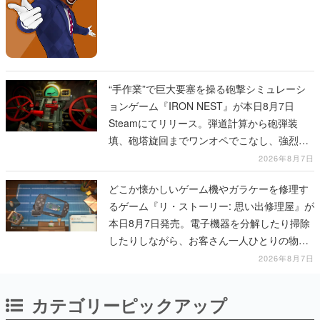
“手作業”で巨大要塞を操る砲撃シミュレーシ
ョンゲーム『IRON NEST』が本日8月7日
Steamにてリリース。弾道計算から砲弾装
填、砲塔旋回までワンオペでこなし、強烈な
一撃をブチかませるロマンある作品
2026年8月7日
どこか懐かしいゲーム機やガラケーを修理す
るゲーム『リ・ストーリー: 思い出修理屋』が
本日8月7日発売。電子機器を分解したり掃除
したりしながら、お客さん一人ひとりの物語
に耳を傾ける
2026年8月7日
カテゴリーピックアップ