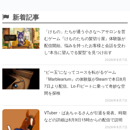
新着記事
「けもの」たちが通う小さなヘアサロンを営
むゲーム『けものたちの髪切り屋』体験版が
配信開始。悩みを持ったお客様と会話を交わ
し“本当に望んでる髪型”を見つけ出す
2026年8月7日
“ビー玉”になってコースを転がるゲーム
『Marblearium』の体験版がSteamで本日8月
7日より配信。Lo-Fiビートに乗って奇妙な空
間を探検
2026年8月7日
VTuber・ばあちゃるさんが引退を発表。時期
などの詳細は8月9日15時からの配信で説明
2026年8月7日