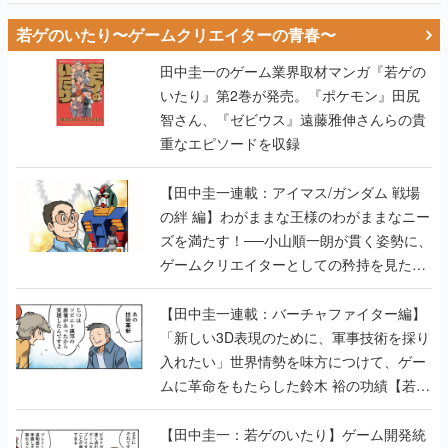
若ゲのいたり〜ゲームクリエイターの青春〜
田中圭一のゲーム業界取材マンガ『若ゲの
いたり』第2巻が発売。『ポケモン』田尻
智さん、『ゼビウス』遠藤雅伸さんらの貴
重なエピソードを収録
【田中圭一連載：アイマス/ガンダム 戦場
の絆 編】わがままな王様のわがままなニー
ズを満たす！──小山順一朗が貫く姿勢に、
ゲームクリエイターとしての矜持を見た
【若ゲのいたり最終回】
【田中圭一連載：バーチャファイター編】
「新しい3D表現のために、軍事技術を採り
入れたい」世界情勢を味方につけて、ゲー
ムに革命をもたらした鈴木 裕の功績【若ゲ
のいたり】
【田中圭一：若ゲのいたり】ゲーム開発統