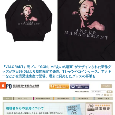
『VALORANT』元プロ「GON」の“あの名場面”がデザインされた新作グ
ッズが本日8月5日より期間限定で発売。Tシャツやコインケース、アクキ
ーなどが全品受注生産で登場、過去に発売したグッズの再販も
5