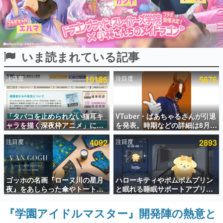
インタビュー
連載・特集一覧
いま読まれている記事
殿堂入り記事
SNS拡散数が数千以上！ ページビュー数万以上！ などな
ど。多くの人々に読まれた、電ファミ渾身の“殿堂入り”記
注目度
10186
注目度
5676
事をまとめました。
ゲームの企画書
名作ゲームクリエイターの方々に製作時のエピソードをお
聞きし、ヒットする企画（ゲーム）とは何か？を探ってい
「タバコを止められない猫耳キ
VTuber・ばあちゃるさんが引退
きます。
ャラを描く深夜枠アニメ」に視
を発表。時期などの詳細は8月9
聴者の一部から批判意見。違法
日15時からの配信で説明
赫本
注目度
4092
注目度
2893
薬物の使用と思しき描写も含め
この物語を解いてはいけない。『赫本』は、〈試験問題〉
て、BPOが議論を交わす
の形をした短編ホラー小説集です。
新世代に訊く
ゴッホの名画『ローヌ川の星月
ハローキティやポムポムプリン
これからのデジタルゲーム市場を担う若きクリエイター達
夜』をあしらった傘やトートバ
と眠れる睡眠サポートアプリ
の姿を追い、彼らのルーツと情熱を探っていきます。
ッグなどが登場。8月7日21時よ
『ゆめたび』が配信中。キャラ
り2日間限定で予約販売
ごとのASMRや目覚ましアラー
『学園アイドルマスター』開発陣の熱意と
ゲーム世代の作家たち
ムも搭載
ゲームに多大な影響を受けた作家さんに取材し、ゲームが