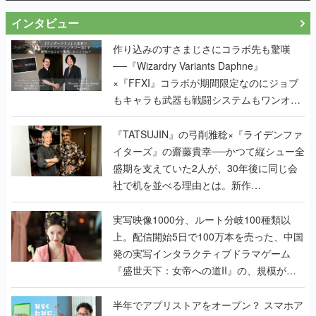
インタビュー
作り込みのすさまじさにコラボ先も驚嘆
──『Wizardry Variants Daphne』
×『FFXI』コラボが期間限定なのにジョブ
もキャラも武器も戦闘システムもワンオフ
で作り込まれた理由を両ディレクターに聞
く
『TATSUJIN』の弓削雅稔×『ライデンファ
イターズ』の齋藤貴幸──かつて縦シュー全
盛期を支えていた2人が、30年後に同じ会
社で机を並べる理由とは。新作
『TATSUJIN EXTREME』で初タッグを組
んだレジェンド2人に訊く開発秘話
実写映像1000分、ルート分岐100種類以
上。配信開始5日で100万本を売った、中国
発の実写インタラクティブドラマゲーム
『盛世天下：女帝への道II』の、規模が違
うこだわりをプロデューサーに聞いた
半年でアプリストアをオープン？ スマホア