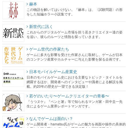
赫本
この物語を解いてはいけない。『赫本』は、〈試験問題〉の形
をした短編ホラー小説集です。
新世代に訊く
これからのデジタルゲーム市場を担う若きクリエイター達の姿
を追い、彼らのルーツと情熱を探っていきます。
ゲーム世代の作家たち
ゲームに多大な影響を受けた作家さんに取材し、ゲームが日本
のコンテンツ産業やカルチャーに与えた影響を探る企画です。
日本モバイルゲーム産業史
日本のモバイルゲーム史における主要なトピック・タイトルを
網羅するほか、開発者へのインタビューや識者による解説を掲
載。約20年の歴史が一望できる決定版！
若ゲのいたり〜ゲームクリエイターの青春〜
『うつヌケ』『ペンと箸』等で知られるマンガ家・田中圭一先
生によるゲーム業界レポートマンガです。
なんでゲームは面白い？
ゲーム開発者・hamatsu氏がゲームの魅力を画面や操作の具体的