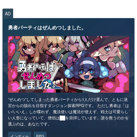
AD
勇者パーティはぜんめつしました。
“ぜんめつ”してしまった勇者パーティから1人だけ選んで、ともに迷
宮からの脱出を目指すダンジョン探索RPGです。 ただし勇者は「は
い/いいえ」しか喋れず、魔法使いは魔法が使えず、戦士は可愛らし
い人形になっていて、僧侶は██を崇拝しています。誰を救うのかを
選ぶのは、あなたです。
インディー
RPG