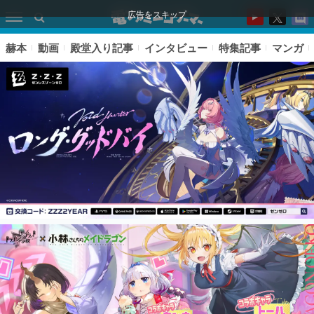
広告をスキップ
赫本
動画
殿堂入り記事
インタビュー
特集記事
マンガ
ピックアップ
電ファミのいま読まれている記事ランキング
アプリセール情報