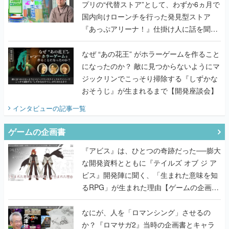
プリの“代替ストア”として、わずか6ヵ月で
国内向けローンチを行った発見型ストア
『あっぷアリーナ！』仕掛け人に話を聞い
てみた
なぜ “あの花王” がホラーゲームを作ること
になったのか？ 敵に見つからないようにマ
ジックリンでこっそり掃除する『しずかな
おそうじ』が生まれるまで【開発座談会】
インタビュー
の記事一覧
ゲームの企画書
『アビス』は、ひとつの奇跡だった──膨大
な開発資料とともに『テイルズ オブ ジ ア
ビス』開発陣に聞く、「生まれた意味を知
るRPG」が生まれた理由【ゲームの企画
書】
なにが、人を「ロマンシング」させるの
か？『ロマサガ2』当時の企画書とキャラ