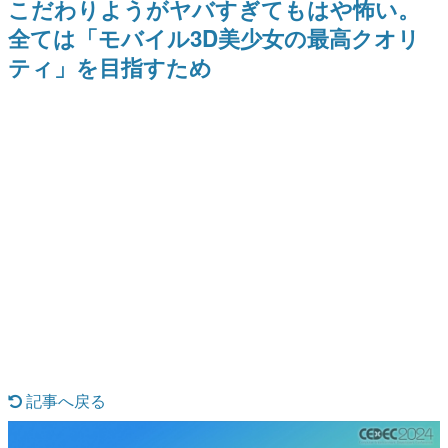
こだわりようがヤバすぎてもはや怖い。
日本のコンテンツ産業やカルチャーに与えた影響を探る企
全ては「モバイル3D美少女の最高クオリ
画です。
ティ」を目指すため
日本モバイルゲーム産業史
日本のモバイルゲーム史における主要なトピック・タイト
ルを網羅するほか、開発者へのインタビューや識者による
解説を掲載。約20年の歴史が一望できる決定版！
若ゲのいたり〜ゲームクリエイターの青春〜
『うつヌケ』『ペンと箸』等で知られるマンガ家・田中圭
一先生によるゲーム業界レポートマンガです。
なんでゲームは面白い？
ゲーム開発者・hamatsu氏がゲームの魅力を画面や操作の
具体的な形から解き明かしていく、硬派で骨太な評論連載
です。
ゲームが変えた日本語
「経験値」「裏技」「ラスボス」… ゲームにまつわる言葉
の起源や用法の変遷を、コンピューター文化史研究家・タ
イニーP氏が徹底調査。
カテゴリ
記事へ戻る
特集記事