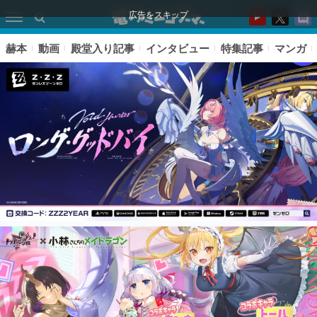
広告をスキップ
赫本
動画
殿堂入り記事
インタビュー
特集記事
マンガ
ピックアップ
電ファミのいま読まれている記事ランキング
アプリセール情報