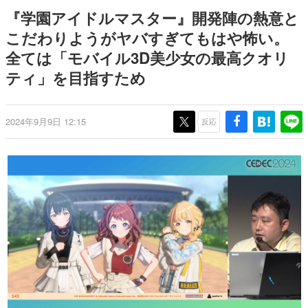
間以内に配信される予定
ー？＾＾」暗黒微笑の夢女子
日本のコンテンツ産業やカルチャーに与えた影響を探る企
『学園アイドルマスター』開発陣の熱意と
や、萌え声不思議ちゃん女子と
画です。
青春を謳歌
こだわりようがヤバすぎてもはや怖い。
日本モバイルゲーム産業史
全ては「モバイル3D美少女の最高クオリ
日本のモバイルゲーム史における主要なトピック・タイト
ルを網羅するほか、開発者へのインタビューや識者による
ティ」を目指すため
解説を掲載。約20年の歴史が一望できる決定版！
若ゲのいたり〜ゲームクリエイターの青春〜
『うつヌケ』『ペンと箸』等で知られるマンガ家・田中圭
2024年9月9日 12:15
反応
一先生によるゲーム業界レポートマンガです。
なんでゲームは面白い？
ゲーム開発者・hamatsu氏がゲームの魅力を画面や操作の
具体的な形から解き明かしていく、硬派で骨太な評論連載
です。
ゲームが変えた日本語
「経験値」「裏技」「ラスボス」… ゲームにまつわる言葉
の起源や用法の変遷を、コンピューター文化史研究家・タ
イニーP氏が徹底調査。
カテゴリ
特集記事