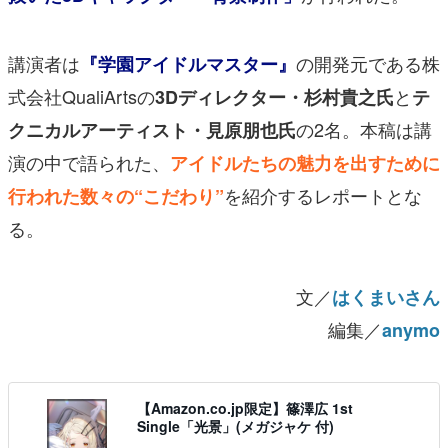
講演者は
の開発元である株
『学園アイドルマスター』
式会社QualiArtsの
と
3Dディレクター・杉村貴之氏
テ
の2名。本稿は講
クニカルアーティスト・見原朋也氏
演の中で語られた、
アイドルたちの魅力を出すために
を紹介するレポートとな
行われた数々の“こだわり”
る。
文／
はくまいさん
編集／
anymo
【Amazon.co.jp限定】篠澤広 1st
Single「光景」(メガジャケ 付)