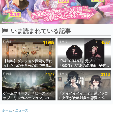
インタビュー
連載・特集一覧
殿堂入り記事
いま読まれている記事
SNS拡散数が数千以上！ ページビュー数万以上！ などな
ど。多くの人々に読まれた、電ファミ渾身の“殿堂入り”記
事をまとめました。
注目度
11968
注目度
4587
ゲームの企画書
名作ゲームクリエイターの方々に製作時のエピソードをお
聞きし、ヒットする企画（ゲーム）とは何か？を探ってい
【無料】ダンジョン探索で手に
『VALORANT』元プロ
きます。
入れたものを自分の店で売るゲ
「GON」の“あの名場面”がデザ
赫本
ーム『Moonlighter』がSteam
インされた新作グッズが本日8月
この物語を解いてはいけない。『赫本』は、〈試験問題〉
注目度
4477
注目度
3113
にて無料配布中！続編
5日より期間限定で発売。Tシャ
の形をした短編ホラー小説集です。
『Moonlighter 2』の9月2日正
ツやコインケース、アクキーな
式リリースを記念したキャンペ
どが全品受注生産で登場、過去
ーン
に発売したグッズの再販も
新世代に訊く
ゲームフリーク、『ビースト・
「オイイイイイ！？」系ツッコ
これからのデジタルゲーム市場を担う若きクリエイター達
の姿を追い、彼らのルーツと情熱を探っていきます。
オブ・リンカネーション』の継
ミ女子が攻略対象の恋愛ノベル
続的なアプデ方針を表明。ユー
ゲーム『美術部カノジョ』
ザーからの意見を真摯に受け止
Steamストアページが公開。
ゲーム世代の作家たち
ホーム
ニュース
めて対応へ。修正パッチは約1週
「お前らーそろそろ自重しろ
ゲームに多大な影響を受けた作家さんに取材し、ゲームが