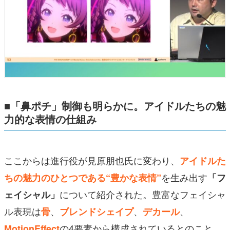
■「鼻ポチ」制御も明らかに。アイドルたちの魅
力的な表情の仕組み
ここからは進行役が見原朋也氏に変わり、
アイドルた
を生み出す
ちの魅力のひとつである“豊かな表情”
「フ
について紹介された。豊富なフェイシャ
ェイシャル」
ル表現は
、
、
、
骨
ブレンドシェイプ
デカール
の4要素から構成されているとのこと。
MotionEffect