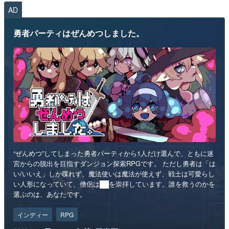
AD
勇者パーティはぜんめつしました。
“ぜんめつ”してしまった勇者パーティから1人だけ選んで、ともに迷
宮からの脱出を目指すダンジョン探索RPGです。 ただし勇者は「は
い/いいえ」しか喋れず、魔法使いは魔法が使えず、戦士は可愛らし
い人形になっていて、僧侶は██を崇拝しています。誰を救うのかを
選ぶのは、あなたです。
インディー
RPG