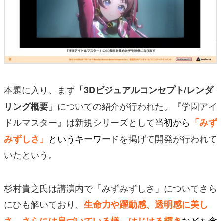
本題に入り、まず
「3Dビジュアルコンセプト/レンダ
についての紹介が行われた。『学園アイ
リング概要」
ドルマスター』は新規シリーズとして
当初から
「みず
というキーワード
を掲げて開発が行われて
みずしさ」
いたという。
杉村貴之氏は講演内で「みずみずしさ」についてさら
にひも解いており、
生命力や躍動感、透明感に美し
なども含
さ、さらには息づいている様、はじける輝き