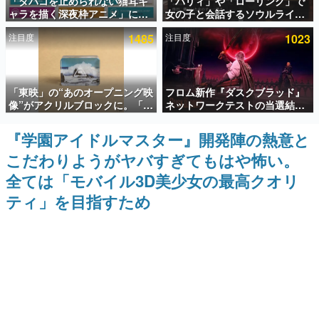
「タバコを止められない猫耳キ
「パリィ」や「ローリング」で
ャラを描く深夜枠アニメ」に視
女の子と会話するソウルライク
インタビュー
聴者の一部から批判意見。違法
恋愛ゲーム『小早川さんはソウ
注目度
1485
注目度
1023
薬物の使用と思しき描写も含め
ルライク』無料公開。返事に失
連載・特集一覧
て、BPOが議論を交わす
敗すると「YOU DIED」
殿堂入り記事
「東映」の“あのオープニング映
フロム新作『ダスクブラッド』
SNS拡散数が数千以上！ ページビュー数万以上！ などな
ど。多くの人々に読まれた、電ファミ渾身の“殿堂入り”記
像”がアクリルブロックに。「東
ネットワークテストの当選結果
事をまとめました。
映ヒストリカル グッズコレクシ
が8月7日22時に発表。応募サイ
ョン」が8月下旬より発売
トのマイページから確認可能、
『学園アイドルマスター』開発陣の熱意と
ゲームの企画書
テスト実施は8月21日～24日
名作ゲームクリエイターの方々に製作時のエピソードをお
こだわりようがヤバすぎてもはや怖い。
聞きし、ヒットする企画（ゲーム）とは何か？を探ってい
きます。
全ては「モバイル3D美少女の最高クオリ
赫本
ティ」を目指すため
この物語を解いてはいけない。『赫本』は、〈試験問題〉
の形をした短編ホラー小説集です。
新世代に訊く
これからのデジタルゲーム市場を担う若きクリエイター達
の姿を追い、彼らのルーツと情熱を探っていきます。
ゲーム世代の作家たち
ゲームに多大な影響を受けた作家さんに取材し、ゲームが