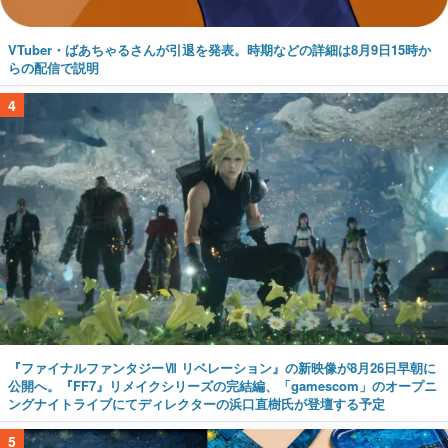
VTuber・ばあちゃるさんが引退を発表。時期などの詳細は8月9日15時か
らの配信で説明
4
『ファイナルファンタジーⅦ リベレーション』の新映像が8月26日早朝に
公開へ。『FF7』リメイクシリーズの完結編、「gamescom」のオープニ
ングナイトライブにてディレクターの浜口直樹氏が登壇する予定
5