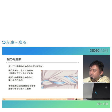
日本のコンテンツ産業やカルチャーに与えた影響を探る企
画です。
日本モバイルゲーム産業史
日本のモバイルゲーム史における主要なトピック・タイト
ルを網羅するほか、開発者へのインタビューや識者による
解説を掲載。約20年の歴史が一望できる決定版！
若ゲのいたり〜ゲームクリエイターの青春〜
『うつヌケ』『ペンと箸』等で知られるマンガ家・田中圭
記事へ戻る
一先生によるゲーム業界レポートマンガです。
なんでゲームは面白い？
ゲーム開発者・hamatsu氏がゲームの魅力を画面や操作の
具体的な形から解き明かしていく、硬派で骨太な評論連載
です。
ゲームが変えた日本語
「経験値」「裏技」「ラスボス」… ゲームにまつわる言葉
の起源や用法の変遷を、コンピューター文化史研究家・タ
イニーP氏が徹底調査。
カテゴリ
60 / 100
特集記事