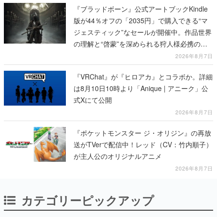
『ブラッドボーン』公式アートブックKindle
版が44％オフの「2035円」で購入できる“マ
ジェスティック”なセールが開催中。作品世界
の理解と“啓蒙”を深められる狩人様必携の一
冊
2026年8月7日
『VRChat』が『ヒロアカ』とコラボか。詳細
は8月10日10時より「Anique | アニーク」公
式Xにて公開
2026年8月7日
『ポケットモンスター ジ・オリジン』の再放
送がTVerで配信中！レッド（CV：竹内順子）
が主人公のオリジナルアニメ
2026年8月7日
カテゴリーピックアップ