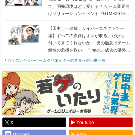
で、開発環境はどう変わる？ ゲーム業界向
けソリューションイベント「GTMF2019」
に行って、より理解を深めよう【PR】
【田中圭一連載：サイバーコネクトツー
編】すべての責任はオレが取る。だから、
付いてきてくれないか──男の熱意はチーム
解散の危機を救い、『.hack』成功の活路を
開く。業界の快男児・松山 洋に流れる血は
若ゲのいたり〜ゲームクリエイターの青春〜
の記事一覧
『少年ジャンプ』色だった【若ゲのいた
り】
X
Youtube
Discord
RSS