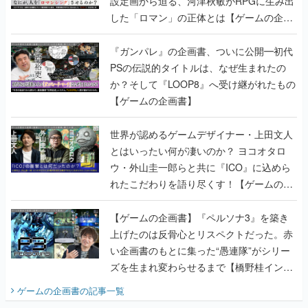
設定画から迫る、河津秋敏がRPGに生み出
した「ロマン」の正体とは【ゲームの企画
書】
『ガンパレ』の企画書、ついに公開━初代
PSの伝説的タイトルは、なぜ生まれたの
か？そして『LOOP8』へ受け継がれたもの
【ゲームの企画書】
世界が認めるゲームデザイナー・上田文人
とはいったい何が凄いのか？ ヨコオタロ
ウ・外山圭一郎らと共に『ICO』に込めら
れたこだわりを語り尽くす！【ゲームの企
画書】
【ゲームの企画書】『ペルソナ3』を築き
上げたのは反骨心とリスペクトだった。赤
い企画書のもとに集った“愚連隊”がシリー
ズを生まれ変わらせるまで【橋野桂インタ
ビュー】
ゲームの企画書
の記事一覧