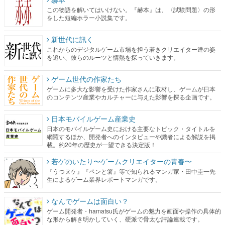
この物語を解いてはいけない。『赫本』は、〈試験問題〉の形
をした短編ホラー小説集です。
新世代に訊く
これからのデジタルゲーム市場を担う若きクリエイター達の姿
を追い、彼らのルーツと情熱を探っていきます。
ゲーム世代の作家たち
ゲームに多大な影響を受けた作家さんに取材し、ゲームが日本
のコンテンツ産業やカルチャーに与えた影響を探る企画です。
日本モバイルゲーム産業史
日本のモバイルゲーム史における主要なトピック・タイトルを
網羅するほか、開発者へのインタビューや識者による解説を掲
載。約20年の歴史が一望できる決定版！
若ゲのいたり〜ゲームクリエイターの青春〜
『うつヌケ』『ペンと箸』等で知られるマンガ家・田中圭一先
生によるゲーム業界レポートマンガです。
なんでゲームは面白い？
ゲーム開発者・hamatsu氏がゲームの魅力を画面や操作の具体的
な形から解き明かしていく、硬派で骨太な評論連載です。