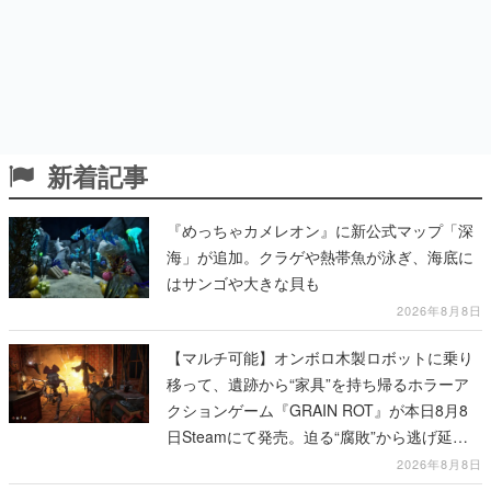
新着記事
『めっちゃカメレオン』に新公式マップ「深
海」が追加。クラゲや熱帯魚が泳ぎ、海底に
はサンゴや大きな貝も
2026年8月8日
【マルチ可能】オンボロ木製ロボットに乗り
移って、遺跡から“家具”を持ち帰るホラーア
クションゲーム『GRAIN ROT』が本日8月8
日Steamにて発売。迫る“腐敗”から逃げ延
び、持ち帰った家具で基地を再建
2026年8月8日