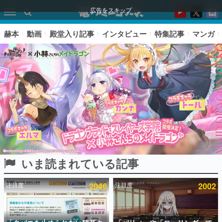
広告をスキップ
赫本
動画
殿堂入り記事
インタビュー
特集記事
マンガ
いま読まれている記事
ピックアップ
注目度
2046
注目度
2002
電ファミのいま読まれている記事ランキング
アプリセール情報