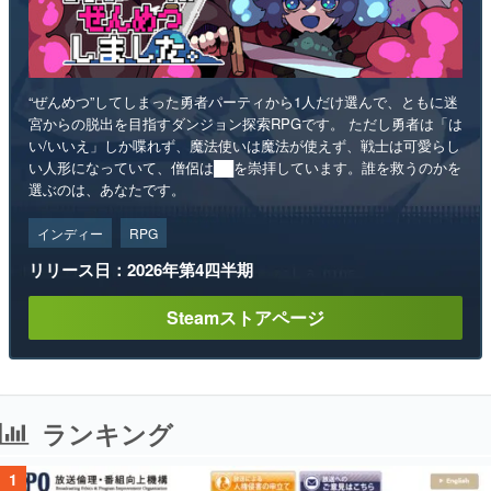
“ぜんめつ”してしまった勇者パーティから1人だけ選んで、ともに迷
宮からの脱出を目指すダンジョン探索RPGです。 ただし勇者は「は
い/いいえ」しか喋れず、魔法使いは魔法が使えず、戦士は可愛らし
い人形になっていて、僧侶は██を崇拝しています。誰を救うのかを
選ぶのは、あなたです。
インディー
RPG
リリース日：2026年第4四半期
Steamストアページ
ランキング
1