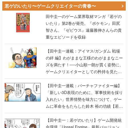
若ゲのいたり〜ゲームクリエイターの青春〜
田中圭一のゲーム業界取材マンガ『若ゲの
いたり』第2巻が発売。『ポケモン』田尻
智さん、『ゼビウス』遠藤雅伸さんらの貴
重なエピソードを収録
【田中圭一連載：アイマス/ガンダム 戦場
の絆 編】わがままな王様のわがままなニー
ズを満たす！──小山順一朗が貫く姿勢に、
ゲームクリエイターとしての矜持を見た
【若ゲのいたり最終回】
【田中圭一連載：バーチャファイター編】
「新しい3D表現のために、軍事技術を採り
入れたい」世界情勢を味方につけて、ゲー
ムに革命をもたらした鈴木 裕の功績【若ゲ
のいたり】
【田中圭一：若ゲのいたり】ゲーム開発統
合環境「Unreal Engine」最新バージョン