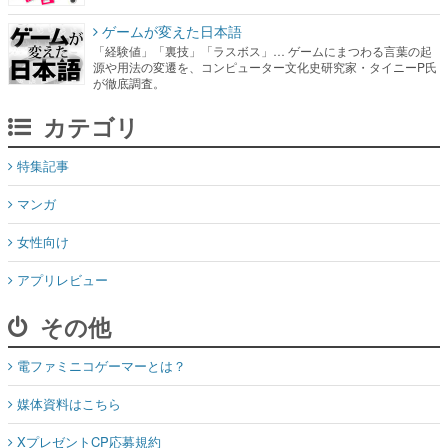
ゲームが変えた日本語
「経験値」「裏技」「ラスボス」… ゲームにまつわる言葉の起
源や用法の変遷を、コンピューター文化史研究家・タイニーP氏
が徹底調査。
カテゴリ
特集記事
マンガ
女性向け
アプリレビュー
その他
電ファミニコゲーマーとは？
媒体資料はこちら
XプレゼントCP応募規約