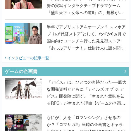
発の実写インタラクティブドラマゲーム
『盛世天下：女帝への道II』の、規模が違
うこだわりをプロデューサーに聞いた
半年でアプリストアをオープン？ スマホア
プリの“代替ストア”として、わずか6ヵ月で
国内向けローンチを行った発見型ストア
『あっぷアリーナ！』仕掛け人に話を聞い
てみた
インタビュー
の記事一覧
ゲームの企画書
『アビス』は、ひとつの奇跡だった──膨大
な開発資料とともに『テイルズ オブ ジ ア
ビス』開発陣に聞く、「生まれた意味を知
るRPG」が生まれた理由【ゲームの企画
書】
なにが、人を「ロマンシング」させるの
か？『ロマサガ2』当時の企画書とキャラ