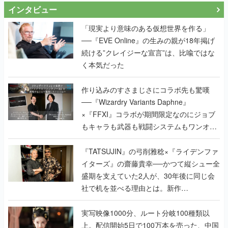
インタビュー
「現実より意味のある仮想世界を作る」
──『EVE Online』の生みの親が18年掲げ
続ける”クレイジーな宣言”は、比喩ではな
く本気だった
作り込みのすさまじさにコラボ先も驚嘆
──『Wizardry Variants Daphne』
×『FFXI』コラボが期間限定なのにジョブ
もキャラも武器も戦闘システムもワンオフ
で作り込まれた理由を両ディレクターに聞
く
『TATSUJIN』の弓削雅稔×『ライデンファ
イターズ』の齋藤貴幸──かつて縦シュー全
盛期を支えていた2人が、30年後に同じ会
社で机を並べる理由とは。新作
『TATSUJIN EXTREME』で初タッグを組
んだレジェンド2人に訊く開発秘話
実写映像1000分、ルート分岐100種類以
上。配信開始5日で100万本を売った、中国