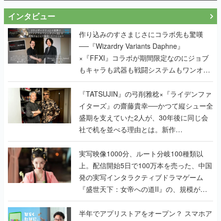
インタビュー
作り込みのすさまじさにコラボ先も驚嘆
──『Wizardry Variants Daphne』
×『FFXI』コラボが期間限定なのにジョブ
もキャラも武器も戦闘システムもワンオフ
で作り込まれた理由を両ディレクターに聞
く
『TATSUJIN』の弓削雅稔×『ライデンファ
イターズ』の齋藤貴幸──かつて縦シュー全
盛期を支えていた2人が、30年後に同じ会
社で机を並べる理由とは。新作
『TATSUJIN EXTREME』で初タッグを組
んだレジェンド2人に訊く開発秘話
実写映像1000分、ルート分岐100種類以
上。配信開始5日で100万本を売った、中国
発の実写インタラクティブドラマゲーム
『盛世天下：女帝への道II』の、規模が違
うこだわりをプロデューサーに聞いた
半年でアプリストアをオープン？ スマホア