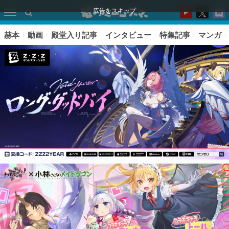
広告をスキップ
赫本
動画
殿堂入り記事
インタビュー
特集記事
マンガ
ピックアップ
電ファミのいま読まれている記事ランキング
アプリセール情報