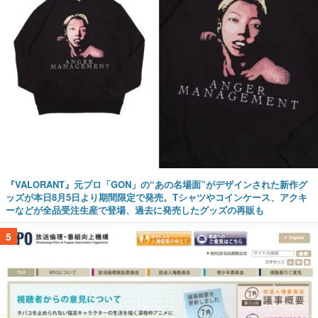
『VALORANT』元プロ「GON」の“あの名場面”がデザインされた新作グ
ッズが本日8月5日より期間限定で発売。Tシャツやコインケース、アクキ
ーなどが全品受注生産で登場、過去に発売したグッズの再販も
5