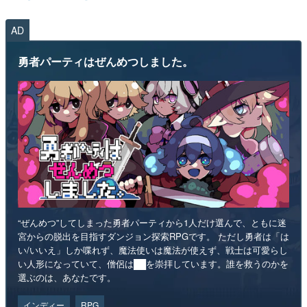
AD
勇者パーティはぜんめつしました。
“ぜんめつ”してしまった勇者パーティから1人だけ選んで、ともに迷
宮からの脱出を目指すダンジョン探索RPGです。 ただし勇者は「は
い/いいえ」しか喋れず、魔法使いは魔法が使えず、戦士は可愛らし
い人形になっていて、僧侶は██を崇拝しています。誰を救うのかを
選ぶのは、あなたです。
インディー
RPG