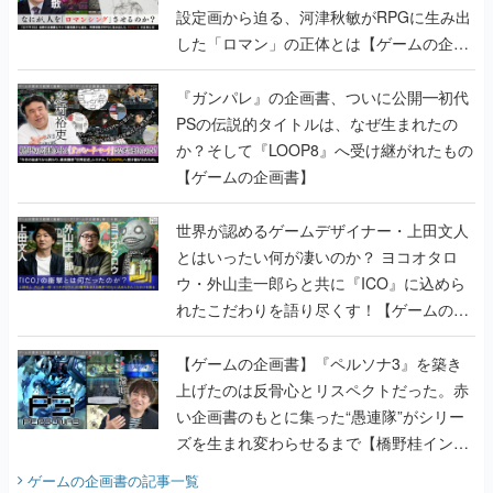
設定画から迫る、河津秋敏がRPGに生み出
した「ロマン」の正体とは【ゲームの企画
書】
『ガンパレ』の企画書、ついに公開━初代
PSの伝説的タイトルは、なぜ生まれたの
か？そして『LOOP8』へ受け継がれたもの
【ゲームの企画書】
世界が認めるゲームデザイナー・上田文人
とはいったい何が凄いのか？ ヨコオタロ
ウ・外山圭一郎らと共に『ICO』に込めら
れたこだわりを語り尽くす！【ゲームの企
画書】
【ゲームの企画書】『ペルソナ3』を築き
上げたのは反骨心とリスペクトだった。赤
い企画書のもとに集った“愚連隊”がシリー
ズを生まれ変わらせるまで【橋野桂インタ
ビュー】
ゲームの企画書
の記事一覧