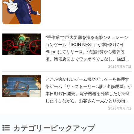
“手作業”で巨大要塞を操る砲撃シミュレーシ
ョンゲーム『IRON NEST』が本日8月7日
Steamにてリリース。弾道計算から砲弾装
填、砲塔旋回までワンオペでこなし、強烈な
一撃をブチかませるロマンある作品
2026年8月7日
どこか懐かしいゲーム機やガラケーを修理す
るゲーム『リ・ストーリー: 思い出修理屋』が
本日8月7日発売。電子機器を分解したり掃除
したりしながら、お客さん一人ひとりの物語
に耳を傾ける
2026年8月7日
カテゴリーピックアップ