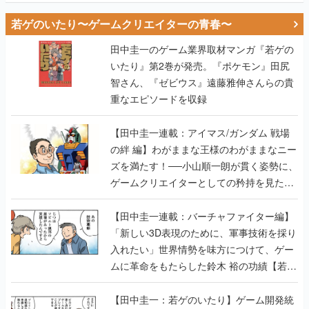
若ゲのいたり〜ゲームクリエイターの青春〜
田中圭一のゲーム業界取材マンガ『若ゲの
いたり』第2巻が発売。『ポケモン』田尻
智さん、『ゼビウス』遠藤雅伸さんらの貴
重なエピソードを収録
【田中圭一連載：アイマス/ガンダム 戦場
の絆 編】わがままな王様のわがままなニー
ズを満たす！──小山順一朗が貫く姿勢に、
ゲームクリエイターとしての矜持を見た
【若ゲのいたり最終回】
【田中圭一連載：バーチャファイター編】
「新しい3D表現のために、軍事技術を採り
入れたい」世界情勢を味方につけて、ゲー
ムに革命をもたらした鈴木 裕の功績【若ゲ
のいたり】
【田中圭一：若ゲのいたり】ゲーム開発統