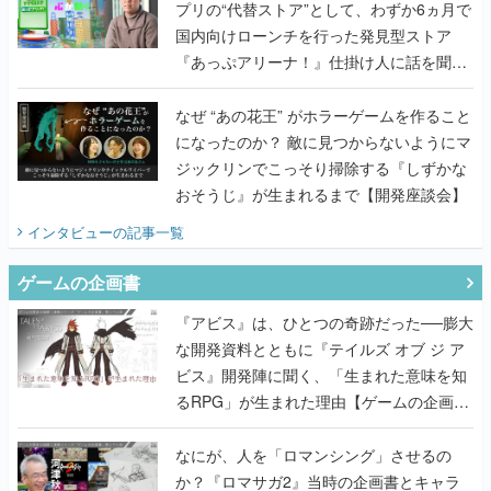
プリの“代替ストア”として、わずか6ヵ月で
国内向けローンチを行った発見型ストア
『あっぷアリーナ！』仕掛け人に話を聞い
てみた
なぜ “あの花王” がホラーゲームを作ること
になったのか？ 敵に見つからないようにマ
ジックリンでこっそり掃除する『しずかな
おそうじ』が生まれるまで【開発座談会】
インタビュー
の記事一覧
ゲームの企画書
『アビス』は、ひとつの奇跡だった──膨大
な開発資料とともに『テイルズ オブ ジ ア
ビス』開発陣に聞く、「生まれた意味を知
るRPG」が生まれた理由【ゲームの企画
書】
なにが、人を「ロマンシング」させるの
か？『ロマサガ2』当時の企画書とキャラ