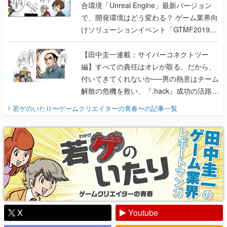
合環境「Unreal Engine」最新バージョン
で、開発環境はどう変わる？ ゲーム業界向
けソリューションイベント「GTMF2019」
に行って、より理解を深めよう【PR】
【田中圭一連載：サイバーコネクトツー
編】すべての責任はオレが取る。だから、
付いてきてくれないか──男の熱意はチーム
解散の危機を救い、『.hack』成功の活路を
開く。業界の快男児・松山 洋に流れる血は
若ゲのいたり〜ゲームクリエイターの青春〜
の記事一覧
『少年ジャンプ』色だった【若ゲのいた
り】
X
Youtube