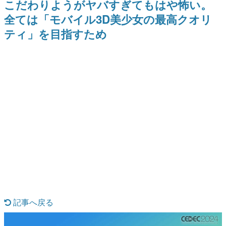
こだわりようがヤバすぎてもはや怖い。
日本のコンテンツ産業やカルチャーに与えた影響を探る企
全ては「モバイル3D美少女の最高クオリ
画です。
ティ」を目指すため
日本モバイルゲーム産業史
日本のモバイルゲーム史における主要なトピック・タイト
ルを網羅するほか、開発者へのインタビューや識者による
解説を掲載。約20年の歴史が一望できる決定版！
若ゲのいたり〜ゲームクリエイターの青春〜
『うつヌケ』『ペンと箸』等で知られるマンガ家・田中圭
一先生によるゲーム業界レポートマンガです。
なんでゲームは面白い？
ゲーム開発者・hamatsu氏がゲームの魅力を画面や操作の
具体的な形から解き明かしていく、硬派で骨太な評論連載
です。
ゲームが変えた日本語
「経験値」「裏技」「ラスボス」… ゲームにまつわる言葉
の起源や用法の変遷を、コンピューター文化史研究家・タ
イニーP氏が徹底調査。
カテゴリ
記事へ戻る
特集記事