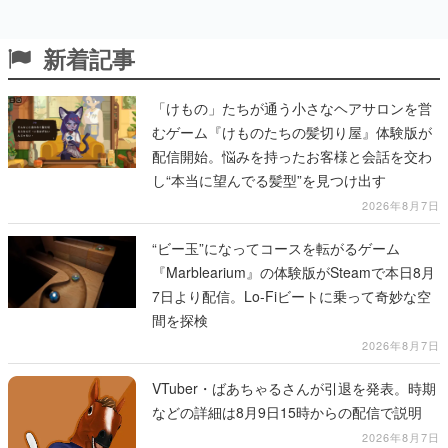
新着記事
「けもの」たちが通う小さなヘアサロンを営
むゲーム『けものたちの髪切り屋』体験版が
配信開始。悩みを持ったお客様と会話を交わ
し“本当に望んでる髪型”を見つけ出す
2026年8月7日
“ビー玉”になってコースを転がるゲーム
『Marblearium』の体験版がSteamで本日8月
7日より配信。Lo-Fiビートに乗って奇妙な空
間を探検
2026年8月7日
VTuber・ばあちゃるさんが引退を発表。時期
などの詳細は8月9日15時からの配信で説明
2026年8月7日