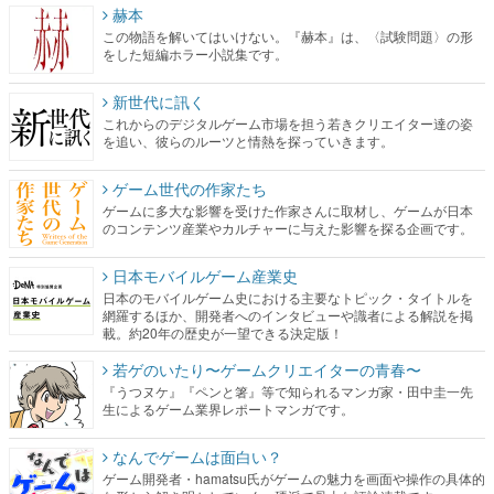
赫本
この物語を解いてはいけない。『赫本』は、〈試験問題〉の形
をした短編ホラー小説集です。
新世代に訊く
これからのデジタルゲーム市場を担う若きクリエイター達の姿
を追い、彼らのルーツと情熱を探っていきます。
ゲーム世代の作家たち
ゲームに多大な影響を受けた作家さんに取材し、ゲームが日本
のコンテンツ産業やカルチャーに与えた影響を探る企画です。
日本モバイルゲーム産業史
日本のモバイルゲーム史における主要なトピック・タイトルを
網羅するほか、開発者へのインタビューや識者による解説を掲
載。約20年の歴史が一望できる決定版！
若ゲのいたり〜ゲームクリエイターの青春〜
『うつヌケ』『ペンと箸』等で知られるマンガ家・田中圭一先
生によるゲーム業界レポートマンガです。
なんでゲームは面白い？
ゲーム開発者・hamatsu氏がゲームの魅力を画面や操作の具体的