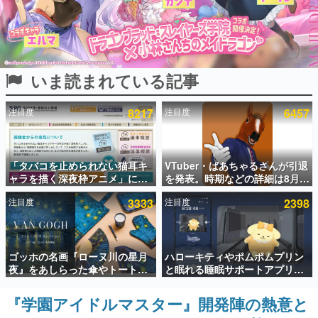
インタビュー
連載・特集一覧
いま読まれている記事
殿堂入り記事
SNS拡散数が数千以上！ ページビュー数万以上！ などな
ど。多くの人々に読まれた、電ファミ渾身の“殿堂入り”記
注目度
8217
注目度
6457
事をまとめました。
ゲームの企画書
名作ゲームクリエイターの方々に製作時のエピソードをお
聞きし、ヒットする企画（ゲーム）とは何か？を探ってい
「タバコを止められない猫耳キ
VTuber・ばあちゃるさんが引退
きます。
ャラを描く深夜枠アニメ」に視
を発表。時期などの詳細は8月9
聴者の一部から批判意見。違法
日15時からの配信で説明
赫本
注目度
3333
注目度
2398
薬物の使用と思しき描写も含め
この物語を解いてはいけない。『赫本』は、〈試験問題〉
て、BPOが議論を交わす
の形をした短編ホラー小説集です。
新世代に訊く
ゴッホの名画『ローヌ川の星月
ハローキティやポムポムプリン
これからのデジタルゲーム市場を担う若きクリエイター達
夜』をあしらった傘やトートバ
と眠れる睡眠サポートアプリ
の姿を追い、彼らのルーツと情熱を探っていきます。
ッグなどが登場。8月7日21時よ
『ゆめたび』が配信中。キャラ
り2日間限定で予約販売
ごとのASMRや目覚ましアラー
『学園アイドルマスター』開発陣の熱意と
ゲーム世代の作家たち
ムも搭載
ゲームに多大な影響を受けた作家さんに取材し、ゲームが