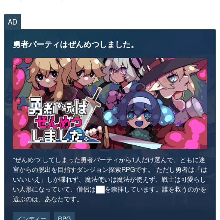
AD
勇者パーティはぜんめつしました。
“ぜんめつ”してしまった勇者パーティから1人だけ選んで、ともに迷
宮からの脱出を目指すダンジョン探索RPGです。 ただし勇者は「は
い/いいえ」しか喋れず、魔法使いは魔法が使えず、戦士は可愛らし
い人形になっていて、僧侶は██を崇拝しています。誰を救うのかを
選ぶのは、あなたです。
インディー
RPG