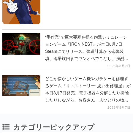
“手作業”で巨大要塞を操る砲撃シミュレーシ
ョンゲーム『IRON NEST』が本日8月7日
Steamにてリリース。弾道計算から砲弾装
填、砲塔旋回までワンオペでこなし、強烈な
一撃をブチかませるロマンある作品
2026年8月7日
どこか懐かしいゲーム機やガラケーを修理す
るゲーム『リ・ストーリー: 思い出修理屋』が
本日8月7日発売。電子機器を分解したり掃除
したりしながら、お客さん一人ひとりの物語
に耳を傾ける
2026年8月7日
カテゴリーピックアップ