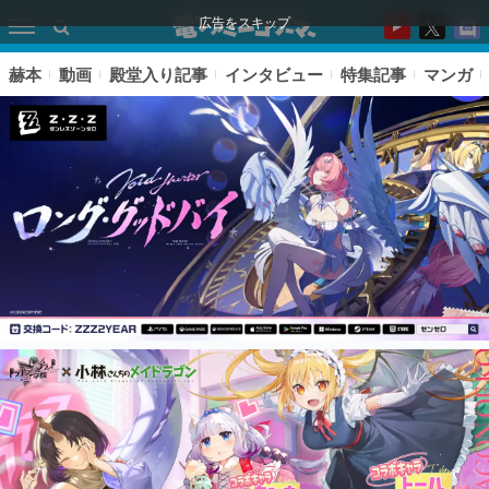
広告をスキップ
赫本
動画
殿堂入り記事
インタビュー
特集記事
マンガ
ピックアップ
電ファミのいま読まれている記事ランキング
アプリセール情報