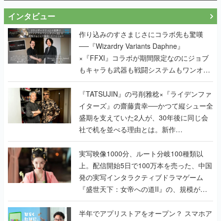
インタビュー
作り込みのすさまじさにコラボ先も驚嘆
──『Wizardry Variants Daphne』
×『FFXI』コラボが期間限定なのにジョブ
もキャラも武器も戦闘システムもワンオフ
で作り込まれた理由を両ディレクターに聞
く
『TATSUJIN』の弓削雅稔×『ライデンファ
イターズ』の齋藤貴幸──かつて縦シュー全
盛期を支えていた2人が、30年後に同じ会
社で机を並べる理由とは。新作
『TATSUJIN EXTREME』で初タッグを組
んだレジェンド2人に訊く開発秘話
実写映像1000分、ルート分岐100種類以
上。配信開始5日で100万本を売った、中国
発の実写インタラクティブドラマゲーム
『盛世天下：女帝への道II』の、規模が違
うこだわりをプロデューサーに聞いた
半年でアプリストアをオープン？ スマホア