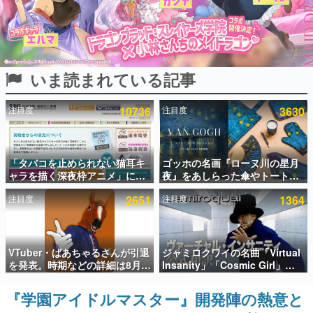
インタビュー
連載・特集一覧
いま読まれている記事
殿堂入り記事
SNS拡散数が数千以上！ ページビュー数万以上！ などな
ど。多くの人々に読まれた、電ファミ渾身の“殿堂入り”記
注目度
10736
注目度
3630
事をまとめました。
ゲームの企画書
名作ゲームクリエイターの方々に製作時のエピソードをお
聞きし、ヒットする企画（ゲーム）とは何か？を探ってい
「タバコを止められない猫耳キ
ゴッホの名画『ローヌ川の星月
きます。
ャラを描く深夜枠アニメ」に視
夜』をあしらった傘やトートバ
聴者の一部から批判意見。違法
ッグなどが登場。8月7日21時よ
赫本
注目度
2651
注目度
1364
薬物の使用と思しき描写も含め
り2日間限定で予約販売
この物語を解いてはいけない。『赫本』は、〈試験問題〉
て、BPOが議論を交わす
の形をした短編ホラー小説集です。
新世代に訊く
VTuber・ばあちゃるさんが引退
ジャミロクワイの名曲「Virtual
これからのデジタルゲーム市場を担う若きクリエイター達
を発表。時期などの詳細は8月9
Insanity」「Cosmic Girl」
の姿を追い、彼らのルーツと情熱を探っていきます。
日15時からの配信で説明
「Canned Heat」公式日本語字
幕付きMVがいきなり公開！
『学園アイドルマスター』開発陣の熱意と
ゲーム世代の作家たち
「SUMMER SONIC 2026」での
ゲームに多大な影響を受けた作家さんに取材し、ゲームが