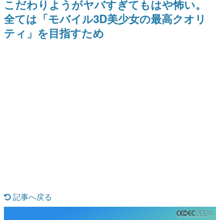
こだわりようがヤバすぎてもはや怖い。
9年ぶりとなる日本公演を記念し
日本のコンテンツ産業やカルチャーに与えた影響を探る企
て
全ては「モバイル3D美少女の最高クオリ
画です。
ティ」を目指すため
日本モバイルゲーム産業史
日本のモバイルゲーム史における主要なトピック・タイト
ルを網羅するほか、開発者へのインタビューや識者による
解説を掲載。約20年の歴史が一望できる決定版！
若ゲのいたり〜ゲームクリエイターの青春〜
『うつヌケ』『ペンと箸』等で知られるマンガ家・田中圭
一先生によるゲーム業界レポートマンガです。
なんでゲームは面白い？
ゲーム開発者・hamatsu氏がゲームの魅力を画面や操作の
具体的な形から解き明かしていく、硬派で骨太な評論連載
です。
ゲームが変えた日本語
「経験値」「裏技」「ラスボス」… ゲームにまつわる言葉
の起源や用法の変遷を、コンピューター文化史研究家・タ
イニーP氏が徹底調査。
カテゴリ
記事へ戻る
特集記事