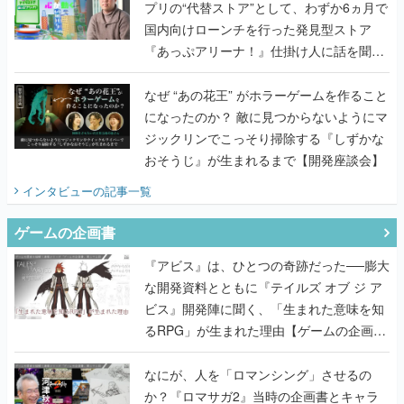
プリの“代替ストア”として、わずか6ヵ月で
国内向けローンチを行った発見型ストア
『あっぷアリーナ！』仕掛け人に話を聞い
てみた
なぜ “あの花王” がホラーゲームを作ること
になったのか？ 敵に見つからないようにマ
ジックリンでこっそり掃除する『しずかな
おそうじ』が生まれるまで【開発座談会】
インタビュー
の記事一覧
ゲームの企画書
『アビス』は、ひとつの奇跡だった──膨大
な開発資料とともに『テイルズ オブ ジ ア
ビス』開発陣に聞く、「生まれた意味を知
るRPG」が生まれた理由【ゲームの企画
書】
なにが、人を「ロマンシング」させるの
か？『ロマサガ2』当時の企画書とキャラ