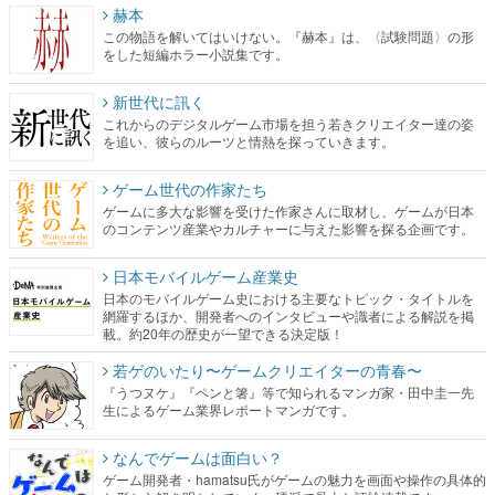
赫本
この物語を解いてはいけない。『赫本』は、〈試験問題〉の形
をした短編ホラー小説集です。
新世代に訊く
これからのデジタルゲーム市場を担う若きクリエイター達の姿
を追い、彼らのルーツと情熱を探っていきます。
ゲーム世代の作家たち
ゲームに多大な影響を受けた作家さんに取材し、ゲームが日本
のコンテンツ産業やカルチャーに与えた影響を探る企画です。
日本モバイルゲーム産業史
日本のモバイルゲーム史における主要なトピック・タイトルを
網羅するほか、開発者へのインタビューや識者による解説を掲
載。約20年の歴史が一望できる決定版！
若ゲのいたり〜ゲームクリエイターの青春〜
『うつヌケ』『ペンと箸』等で知られるマンガ家・田中圭一先
生によるゲーム業界レポートマンガです。
なんでゲームは面白い？
ゲーム開発者・hamatsu氏がゲームの魅力を画面や操作の具体的