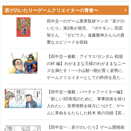
若ゲのいたり〜ゲームクリエイターの青春〜
田中圭一のゲーム業界取材マンガ『若ゲの
いたり』第2巻が発売。『ポケモン』田尻
智さん、『ゼビウス』遠藤雅伸さんらの貴
重なエピソードを収録
【田中圭一連載：アイマス/ガンダム 戦場
の絆 編】わがままな王様のわがままなニー
ズを満たす！──小山順一朗が貫く姿勢に、
ゲームクリエイターとしての矜持を見た
【若ゲのいたり最終回】
【田中圭一連載：バーチャファイター編】
「新しい3D表現のために、軍事技術を採り
入れたい」世界情勢を味方につけて、ゲー
ムに革命をもたらした鈴木 裕の功績【若ゲ
のいたり】
【田中圭一：若ゲのいたり】ゲーム開発統