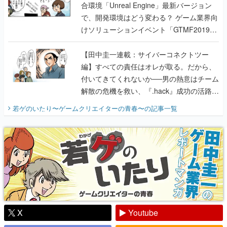
合環境「Unreal Engine」最新バージョン
で、開発環境はどう変わる？ ゲーム業界向
けソリューションイベント「GTMF2019」
に行って、より理解を深めよう【PR】
【田中圭一連載：サイバーコネクトツー
編】すべての責任はオレが取る。だから、
付いてきてくれないか──男の熱意はチーム
解散の危機を救い、『.hack』成功の活路を
開く。業界の快男児・松山 洋に流れる血は
若ゲのいたり〜ゲームクリエイターの青春〜
の記事一覧
『少年ジャンプ』色だった【若ゲのいた
り】
X
Youtube