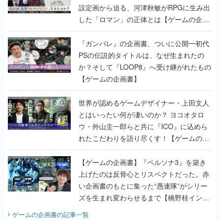
設定画から迫る、河津秋敏がRPGに生み出
した「ロマン」の正体とは【ゲームの企画
書】
『ガンパレ』の企画書、ついに公開━初代
PSの伝説的タイトルは、なぜ生まれたの
か？そして『LOOP8』へ受け継がれたもの
【ゲームの企画書】
世界が認めるゲームデザイナー・上田文人
とはいったい何が凄いのか？ ヨコオタロ
ウ・外山圭一郎らと共に『ICO』に込めら
れたこだわりを語り尽くす！【ゲームの企
画書】
【ゲームの企画書】『ペルソナ3』を築き
上げたのは反骨心とリスペクトだった。赤
い企画書のもとに集った“愚連隊”がシリー
ズを生まれ変わらせるまで【橋野桂インタ
ビュー】
ゲームの企画書
の記事一覧