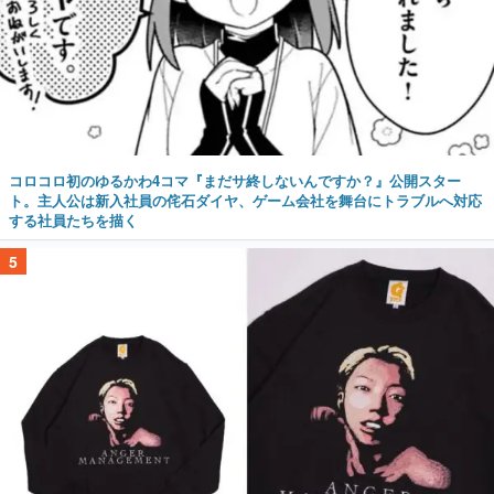
コロコロ初のゆるかわ4コマ『まだサ終しないんですか？』公開スター
ト。主人公は新入社員の侘石ダイヤ、ゲーム会社を舞台にトラブルへ対応
する社員たちを描く
5