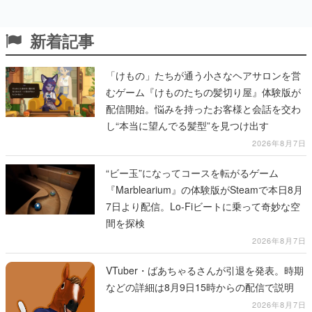
新着記事
「けもの」たちが通う小さなヘアサロンを営
むゲーム『けものたちの髪切り屋』体験版が
配信開始。悩みを持ったお客様と会話を交わ
し“本当に望んでる髪型”を見つけ出す
2026年8月7日
“ビー玉”になってコースを転がるゲーム
『Marblearium』の体験版がSteamで本日8月
7日より配信。Lo-Fiビートに乗って奇妙な空
間を探検
2026年8月7日
VTuber・ばあちゃるさんが引退を発表。時期
などの詳細は8月9日15時からの配信で説明
2026年8月7日