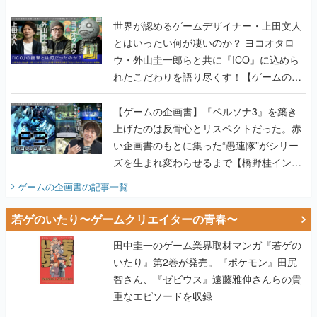
世界が認めるゲームデザイナー・上田文人
とはいったい何が凄いのか？ ヨコオタロ
ウ・外山圭一郎らと共に『ICO』に込めら
れたこだわりを語り尽くす！【ゲームの企
画書】
【ゲームの企画書】『ペルソナ3』を築き
上げたのは反骨心とリスペクトだった。赤
い企画書のもとに集った“愚連隊”がシリー
ズを生まれ変わらせるまで【橋野桂インタ
ビュー】
ゲームの企画書
の記事一覧
若ゲのいたり〜ゲームクリエイターの青春〜
田中圭一のゲーム業界取材マンガ『若ゲの
いたり』第2巻が発売。『ポケモン』田尻
智さん、『ゼビウス』遠藤雅伸さんらの貴
重なエピソードを収録