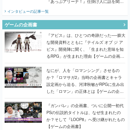
『あっぷアリーナ！』仕掛け人に話を聞い
てみた
インタビュー
の記事一覧
ゲームの企画書
『アビス』は、ひとつの奇跡だった──膨大
な開発資料とともに『テイルズ オブ ジ ア
ビス』開発陣に聞く、「生まれた意味を知
るRPG」が生まれた理由【ゲームの企画
書】
なにが、人を「ロマンシング」させるの
か？『ロマサガ2』当時の企画書とキャラ
設定画から迫る、河津秋敏がRPGに生み出
した「ロマン」の正体とは【ゲームの企画
書】
『ガンパレ』の企画書、ついに公開━初代
PSの伝説的タイトルは、なぜ生まれたの
か？そして『LOOP8』へ受け継がれたもの
【ゲームの企画書】