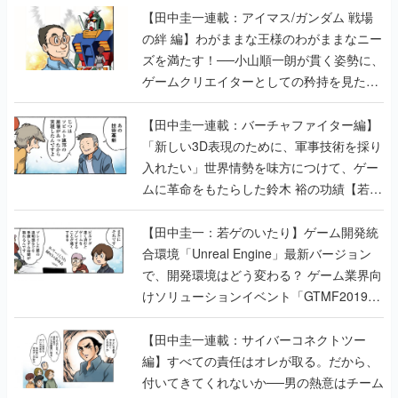
【田中圭一連載：アイマス/ガンダム 戦場
の絆 編】わがままな王様のわがままなニー
ズを満たす！──小山順一朗が貫く姿勢に、
ゲームクリエイターとしての矜持を見た
【若ゲのいたり最終回】
【田中圭一連載：バーチャファイター編】
「新しい3D表現のために、軍事技術を採り
入れたい」世界情勢を味方につけて、ゲー
ムに革命をもたらした鈴木 裕の功績【若ゲ
のいたり】
【田中圭一：若ゲのいたり】ゲーム開発統
合環境「Unreal Engine」最新バージョン
で、開発環境はどう変わる？ ゲーム業界向
けソリューションイベント「GTMF2019」
に行って、より理解を深めよう【PR】
【田中圭一連載：サイバーコネクトツー
編】すべての責任はオレが取る。だから、
付いてきてくれないか──男の熱意はチーム