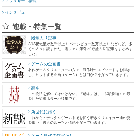
アプリセール情報
インタビュー
連載・特集一覧
殿堂入り記事
SNS拡散数が数千以上！ ページビュー数万以上！ などなど。多
くの人々に読まれた、電ファミ渾身の“殿堂入り”記事をまとめま
した。
ゲームの企画書
名作ゲームクリエイターの方々に製作時のエピソードをお聞き
し、ヒットする企画（ゲーム）とは何か？を探っていきます。
赫本
この物語を解いてはいけない。『赫本』は、〈試験問題〉の形
をした短編ホラー小説集です。
新世代に訊く
これからのデジタルゲーム市場を担う若きクリエイター達の姿
を追い、彼らのルーツと情熱を探っていきます。
ゲーム世代の作家たち