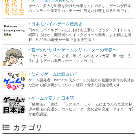
ゲームに多大な影響を受けた作家さんに取材し、ゲームが日本
のコンテンツ産業やカルチャーに与えた影響を探る企画です。
日本モバイルゲーム産業史
日本のモバイルゲーム史における主要なトピック・タイトルを
網羅するほか、開発者へのインタビューや識者による解説を掲
載。約20年の歴史が一望できる決定版！
若ゲのいたり〜ゲームクリエイターの青春〜
『うつヌケ』『ペンと箸』等で知られるマンガ家・田中圭一先
生によるゲーム業界レポートマンガです。
なんでゲームは面白い？
ゲーム開発者・hamatsu氏がゲームの魅力を画面や操作の具体的
な形から解き明かしていく、硬派で骨太な評論連載です。
ゲームが変えた日本語
「経験値」「裏技」「ラスボス」… ゲームにまつわる言葉の起
源や用法の変遷を、コンピューター文化史研究家・タイニーP氏
が徹底調査。
カテゴリ