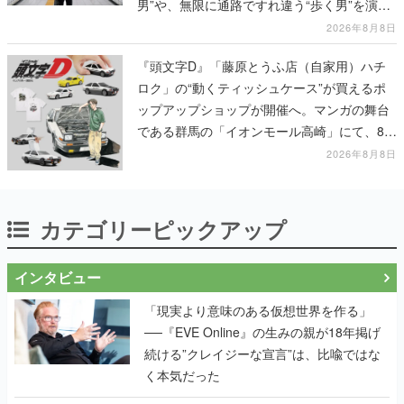
男”や、無限に通路ですれ違う“歩く男”を演じ
る河内大和氏の迫真の演技は必見
2026年8月8日
『頭文字D』「藤原とうふ店（自家用）ハチ
ロク」の“動くティッシュケース”が買えるポ
ップアップショップが開催へ。マンガの舞台
である群馬の「イオンモール高崎」にて、8月
11日から8月20日までの期間限定で開催予定
2026年8月8日
カテゴリーピックアップ
インタビュー
「現実より意味のある仮想世界を作る」
──『EVE Online』の生みの親が18年掲げ
続ける”クレイジーな宣言”は、比喩ではな
く本気だった