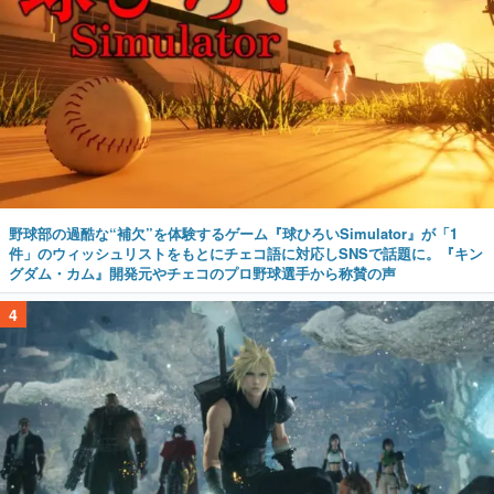
野球部の過酷な“補欠”を体験するゲーム『球ひろいSimulator』が「1
件」のウィッシュリストをもとにチェコ語に対応しSNSで話題に。『キン
グダム・カム』開発元やチェコのプロ野球選手から称賛の声
4