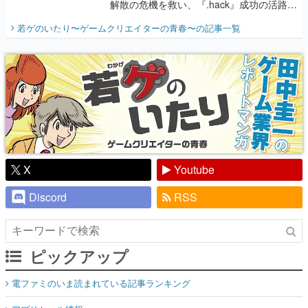
解散の危機を救い、『.hack』成功の活路を
開く。業界の快男児・松山 洋に流れる血は
若ゲのいたり〜ゲームクリエイターの青春〜
の記事一覧
『少年ジャンプ』色だった【若ゲのいた
り】
X
Youtube
Discord
RSS
ピックアップ
電ファミのいま読まれている記事ランキング