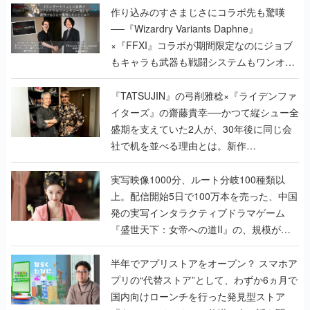
作り込みのすさまじさにコラボ先も驚嘆
──『Wizardry Variants Daphne』
×『FFXI』コラボが期間限定なのにジョブ
もキャラも武器も戦闘システムもワンオフ
で作り込まれた理由を両ディレクターに聞
く
『TATSUJIN』の弓削雅稔×『ライデンファ
イターズ』の齋藤貴幸──かつて縦シュー全
盛期を支えていた2人が、30年後に同じ会
社で机を並べる理由とは。新作
『TATSUJIN EXTREME』で初タッグを組
んだレジェンド2人に訊く開発秘話
実写映像1000分、ルート分岐100種類以
上。配信開始5日で100万本を売った、中国
発の実写インタラクティブドラマゲーム
『盛世天下：女帝への道II』の、規模が違
うこだわりをプロデューサーに聞いた
半年でアプリストアをオープン？ スマホア
プリの“代替ストア”として、わずか6ヵ月で
国内向けローンチを行った発見型ストア