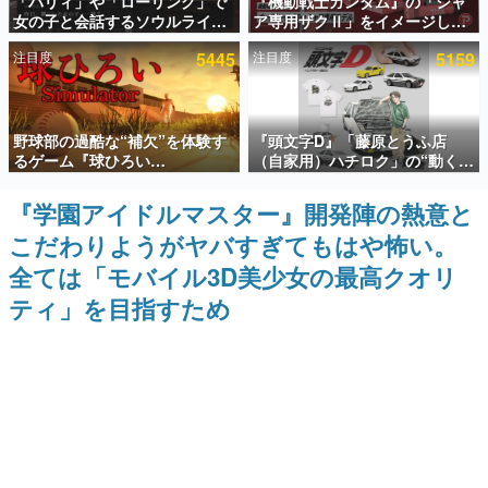
「パリィ」や「ローリング」で
『機動戦士ガンダム』の「シャ
女の子と会話するソウルライク
ア専用ザクⅡ」をイメージした
インタビュー
恋愛ゲーム『小早川さんはソウ
散水ホースリールが予約開始。
注目度
5445
注目度
5159
ルライク』無料公開。返事に失
本体にはシャアのパーソナルマ
連載・特集一覧
敗すると「YOU DIED」
ークやジオン公国軍のエンブレ
ム、型式番号などを配置
殿堂入り記事
野球部の過酷な“補欠”を体験す
『頭文字D』「藤原とうふ店
SNS拡散数が数千以上！ ページビュー数万以上！ などな
ど。多くの人々に読まれた、電ファミ渾身の“殿堂入り”記
るゲーム『球ひろい
（自家用）ハチロク」の“動くテ
事をまとめました。
Simulator』が「1件」のウィッ
ィッシュケース”が買えるポップ
シュリストをもとにチェコ語に
アップショップが開催へ。マン
『学園アイドルマスター』開発陣の熱意と
ゲームの企画書
対応しSNSで話題に。『キング
ガの舞台である群馬の「イオン
名作ゲームクリエイターの方々に製作時のエピソードをお
こだわりようがヤバすぎてもはや怖い。
ダム・カム』開発元やチェコの
モール高崎」にて、8月11日か
聞きし、ヒットする企画（ゲーム）とは何か？を探ってい
プロ野球選手から称賛の声
ら8月20日までの期間限定で開
きます。
全ては「モバイル3D美少女の最高クオリ
催予定
赫本
ティ」を目指すため
この物語を解いてはいけない。『赫本』は、〈試験問題〉
の形をした短編ホラー小説集です。
新世代に訊く
これからのデジタルゲーム市場を担う若きクリエイター達
の姿を追い、彼らのルーツと情熱を探っていきます。
ゲーム世代の作家たち
ゲームに多大な影響を受けた作家さんに取材し、ゲームが