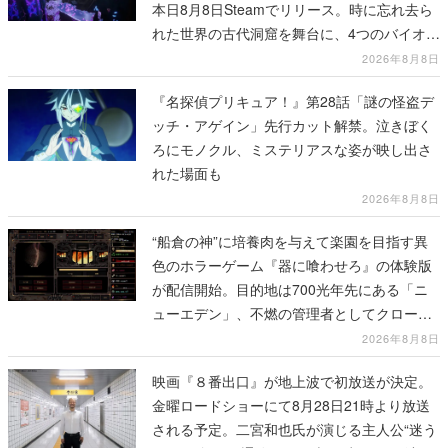
本日8月8日Steamでリリース。時に忘れ去ら
れた世界の古代洞窟を舞台に、4つのバイオー
ムを探索しながら脱出を目指す
2026年8月8日
『名探偵プリキュア！』第28話「謎の怪盗デ
ッチ・アゲイン」先行カット解禁。泣きぼく
ろにモノクル、ミステリアスな姿が映し出さ
れた場面も
2026年8月8日
“船倉の神”に培養肉を与えて楽園を目指す異
色のホラーゲーム『器に喰わせろ』の体験版
が配信開始。目的地は700光年先にある「ニ
ューエデン」、不燃の管理者としてクローン
人間を増やし、加工して神に捧げる
2026年8月8日
映画『８番出口』が地上波で初放送が決定。
金曜ロードショーにて8月28日21時より放送
される予定。二宮和也氏が演じる主人公“迷う