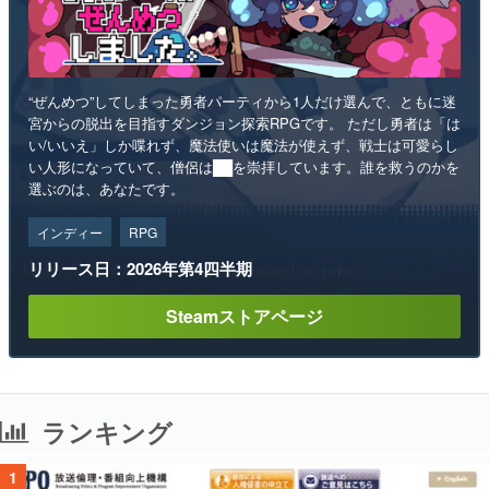
“ぜんめつ”してしまった勇者パーティから1人だけ選んで、ともに迷
宮からの脱出を目指すダンジョン探索RPGです。 ただし勇者は「は
い/いいえ」しか喋れず、魔法使いは魔法が使えず、戦士は可愛らし
い人形になっていて、僧侶は██を崇拝しています。誰を救うのかを
選ぶのは、あなたです。
インディー
RPG
リリース日：2026年第4四半期
Steamストアページ
ランキング
1