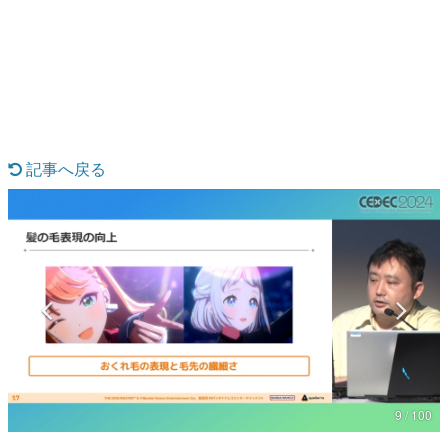
日本のコンテンツ産業やカルチャーに与えた影響を探る企
画です。
日本モバイルゲーム産業史
日本のモバイルゲーム史における主要なトピック・タイト
ルを網羅するほか、開発者へのインタビューや識者による
解説を掲載。約20年の歴史が一望できる決定版！
若ゲのいたり〜ゲームクリエイターの青春〜
『うつヌケ』『ペンと箸』等で知られるマンガ家・田中圭
記事へ戻る
一先生によるゲーム業界レポートマンガです。
なんでゲームは面白い？
ゲーム開発者・hamatsu氏がゲームの魅力を画面や操作の
具体的な形から解き明かしていく、硬派で骨太な評論連載
です。
ゲームが変えた日本語
「経験値」「裏技」「ラスボス」… ゲームにまつわる言葉
の起源や用法の変遷を、コンピューター文化史研究家・タ
イニーP氏が徹底調査。
カテゴリ
9 / 100
特集記事