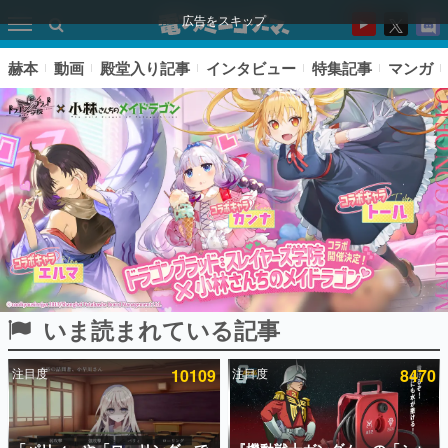
広告をスキップ
赫本
動画
殿堂入り記事
インタビュー
特集記事
マンガ
いま読まれている記事
ピックアップ
注目度
10109
注目度
8470
電ファミのいま読まれている記事ランキング
アプリセール情報