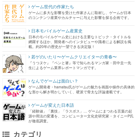
ゲーム世代の作家たち
ゲームに多大な影響を受けた作家さんに取材し、ゲームが日本
のコンテンツ産業やカルチャーに与えた影響を探る企画です。
日本モバイルゲーム産業史
日本のモバイルゲーム史における主要なトピック・タイトルを
網羅するほか、開発者へのインタビューや識者による解説を掲
載。約20年の歴史が一望できる決定版！
若ゲのいたり〜ゲームクリエイターの青春〜
『うつヌケ』『ペンと箸』等で知られるマンガ家・田中圭一先
生によるゲーム業界レポートマンガです。
なんでゲームは面白い？
ゲーム開発者・hamatsu氏がゲームの魅力を画面や操作の具体的
な形から解き明かしていく、硬派で骨太な評論連載です。
ゲームが変えた日本語
「経験値」「裏技」「ラスボス」… ゲームにまつわる言葉の起
源や用法の変遷を、コンピューター文化史研究家・タイニーP氏
が徹底調査。
カテゴリ