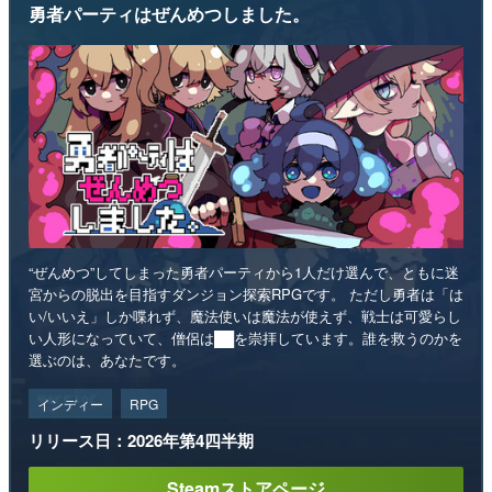
勇者パーティはぜんめつしました。
“ぜんめつ”してしまった勇者パーティから1人だけ選んで、ともに迷
宮からの脱出を目指すダンジョン探索RPGです。 ただし勇者は「は
い/いいえ」しか喋れず、魔法使いは魔法が使えず、戦士は可愛らし
い人形になっていて、僧侶は██を崇拝しています。誰を救うのかを
選ぶのは、あなたです。
インディー
RPG
リリース日：2026年第4四半期
Steamストアページ