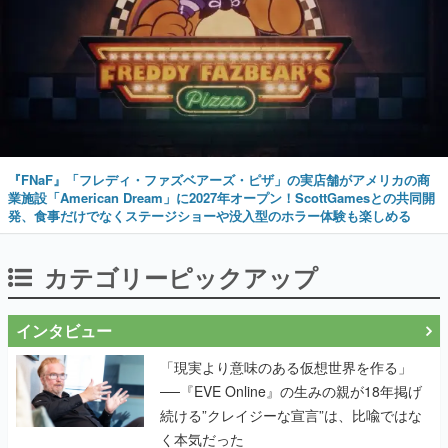
『FNaF』「フレディ・ファズベアーズ・ピザ」の実店舗がアメリカの商
業施設「American Dream」に2027年オープン！ScottGamesとの共同開
発、食事だけでなくステージショーや没入型のホラー体験も楽しめる
カテゴリーピックアップ
インタビュー
「現実より意味のある仮想世界を作る」
──『EVE Online』の生みの親が18年掲げ
続ける”クレイジーな宣言”は、比喩ではな
く本気だった