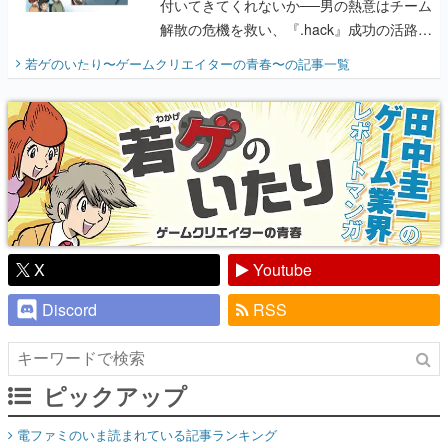
付いてきてくれないか──男の熱意はチーム
解散の危機を救い、『.hack』成功の活路を
開く。業界の快男児・松山 洋に流れる血は
若ゲのいたり〜ゲームクリエイターの青春〜
の記事一覧
『少年ジャンプ』色だった【若ゲのいた
り】
X
Youtube
Discord
RSS
ピックアップ
電ファミのいま読まれている記事ランキング