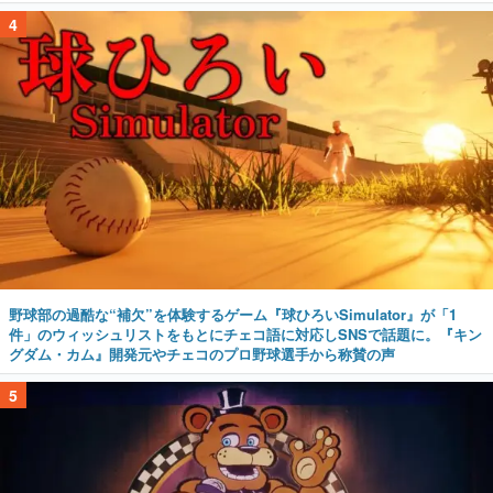
4
野球部の過酷な“補欠”を体験するゲーム『球ひろいSimulator』が「1
件」のウィッシュリストをもとにチェコ語に対応しSNSで話題に。『キン
グダム・カム』開発元やチェコのプロ野球選手から称賛の声
5