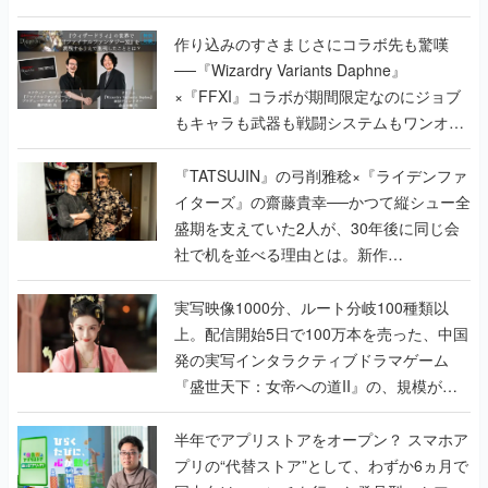
作り込みのすさまじさにコラボ先も驚嘆
──『Wizardry Variants Daphne』
×『FFXI』コラボが期間限定なのにジョブ
もキャラも武器も戦闘システムもワンオフ
で作り込まれた理由を両ディレクターに聞
く
『TATSUJIN』の弓削雅稔×『ライデンファ
イターズ』の齋藤貴幸──かつて縦シュー全
盛期を支えていた2人が、30年後に同じ会
社で机を並べる理由とは。新作
『TATSUJIN EXTREME』で初タッグを組
んだレジェンド2人に訊く開発秘話
実写映像1000分、ルート分岐100種類以
上。配信開始5日で100万本を売った、中国
発の実写インタラクティブドラマゲーム
『盛世天下：女帝への道II』の、規模が違
うこだわりをプロデューサーに聞いた
半年でアプリストアをオープン？ スマホア
プリの“代替ストア”として、わずか6ヵ月で