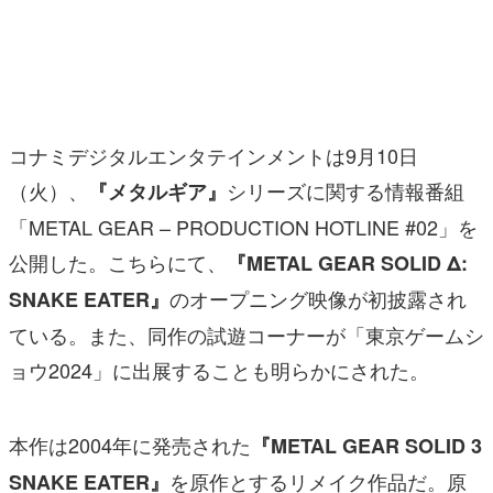
マンガ
女性向け
アプリレビュー
コナミデジタルエンタテインメントは9月10日
その他
（火）、
シリーズに関する情報番組
『メタルギア』
「METAL GEAR – PRODUCTION HOTLINE #02」を
電ファミニコゲーマーとは？
公開した。こちらにて、
『METAL GEAR SOLID Δ:
運営：株式会社マレ
のオープニング映像が初披露され
SNAKE EATER』
ている。また、同作の試遊コーナーが「東京ゲームシ
ョウ2024」に出展することも明らかにされた。
本作は2004年に発売された
『METAL GEAR SOLID 3
を原作とするリメイク作品だ。原
SNAKE EATER』