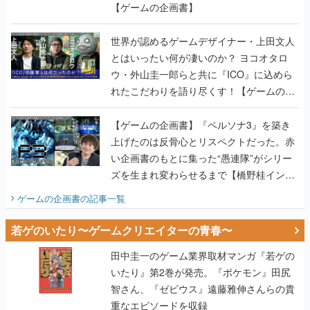
【ゲームの企画書】
世界が認めるゲームデザイナー・上田文人
とはいったい何が凄いのか？ ヨコオタロ
ウ・外山圭一郎らと共に『ICO』に込めら
れたこだわりを語り尽くす！【ゲームの企
画書】
【ゲームの企画書】『ペルソナ3』を築き
上げたのは反骨心とリスペクトだった。赤
い企画書のもとに集った“愚連隊”がシリー
ズを生まれ変わらせるまで【橋野桂インタ
ビュー】
ゲームの企画書
の記事一覧
若ゲのいたり〜ゲームクリエイターの青春〜
田中圭一のゲーム業界取材マンガ『若ゲの
いたり』第2巻が発売。『ポケモン』田尻
智さん、『ゼビウス』遠藤雅伸さんらの貴
重なエピソードを収録