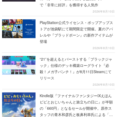
で「非常に好評」を獲得する人気作
2026年8月10日
PlayStation公式ライセンス・ポップアップス
トアが池袋駅にて期間限定で開催。夏のアパ
レルや『ブラッドボーン』の新作アイテムが
登場
2026年8月10日
“21”を超えるとバーストする「ブラックジャ
ック」仕様のデッキ構築ローグライト『必
殺！メガ子パンチ！』が8月11日Steamにて
リリース
2026年8月10日
Kindle版『ファイナルファンタジーIXえほん
ビビとおじいちゃんと旅立ちの日に』が半額
の「660円」となるセールが開催中。原作ス
タッフの青木和彦氏と板鼻利幸氏による「ビ