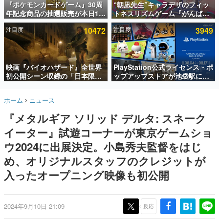
『ポケモンカードゲーム』30周
“朝凪先生”キャラデザのフィッ
年記念商品の抽選販売が本日12
トネスリズムゲーム『がんば
インタビュー
時より開始。拡張パック「30th
れ！チアリズム』Steamストア
注目度
10472
注目度
3949
CELEBRATION」のボックス
ページが公開。キャラクターの
連載・特集一覧
に、「プレミアムデッキセット
CVは陽向葵ゅかさん
エーフィ・ブラッキー」
殿堂入り記事
「FUTURISTIC BOX」の計3商
SNS拡散数が数千以上！ ページビュー数万以上！ などな
品
映画『バイオハザード』全世界
PlayStation公式ライセンス・ポ
ど。多くの人々に読まれた、電ファミ渾身の“殿堂入り”記
初公開シーン収録の「日本限
ップアップストアが池袋駅にて
事をまとめました。
定」予告映像が解禁。バイオの
期間限定で開催。夏のアパレル
日（8月10日）にあわせて、
や『ブラッドボーン』の新作ア
ゲームの企画書
ホーム
ニュース
「ラクーンシティ総合病院」へ
イテムが登場
名作ゲームクリエイターの方々に製作時のエピソードをお
聞きし、ヒットする企画（ゲーム）とは何か？を探ってい
行く配達人の姿が披露
『メタルギア ソリッド デルタ: スネーク
きます。
イーター』試遊コーナーが東京ゲームショ
赫本
この物語を解いてはいけない。『赫本』は、〈試験問題〉
ウ2024に出展決定。小島秀夫監督をはじ
の形をした短編ホラー小説集です。
め、オリジナルスタッフのクレジットが
入ったオープニング映像も初公開
新世代に訊く
これからのデジタルゲーム市場を担う若きクリエイター達
の姿を追い、彼らのルーツと情熱を探っていきます。
2024年9月10日 21:09
反応
ゲーム世代の作家たち
ゲームに多大な影響を受けた作家さんに取材し、ゲームが