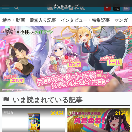
広告をスキップ
赫本
動画
殿堂入り記事
インタビュー
特集記事
マンガ
いま読まれている記事
ピックアップ
注目度
36454
注目度
21648
電ファミのいま読まれている記事ランキング
アプリセール情報