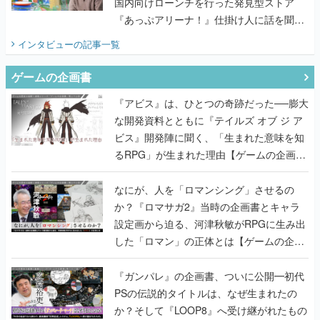
国内向けローンチを行った発見型ストア
『あっぷアリーナ！』仕掛け人に話を聞い
てみた
インタビュー
の記事一覧
ゲームの企画書
『アビス』は、ひとつの奇跡だった──膨大
な開発資料とともに『テイルズ オブ ジ ア
ビス』開発陣に聞く、「生まれた意味を知
るRPG」が生まれた理由【ゲームの企画
書】
なにが、人を「ロマンシング」させるの
か？『ロマサガ2』当時の企画書とキャラ
設定画から迫る、河津秋敏がRPGに生み出
した「ロマン」の正体とは【ゲームの企画
書】
『ガンパレ』の企画書、ついに公開━初代
PSの伝説的タイトルは、なぜ生まれたの
か？そして『LOOP8』へ受け継がれたもの