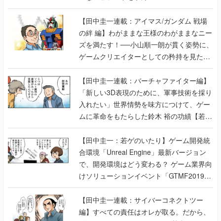
【田中圭一連載：アイマス/ガンダム 戦場
の絆 編】わがままな王様のわがままなニー
ズを満たす！──小山順一朗が貫く姿勢に、
ゲームクリエイターとしての矜持を見た
【若ゲのいたり最終回】
【田中圭一連載：バーチャファイター編】
「新しい3D表現のために、軍事技術を採り
入れたい」世界情勢を味方につけて、ゲー
ムに革命をもたらした鈴木 裕の功績【若ゲ
のいたり】
【田中圭一：若ゲのいたり】ゲーム開発統
合環境「Unreal Engine」最新バージョン
で、開発環境はどう変わる？ ゲーム業界向
けソリューションイベント「GTMF2019」
に行って、より理解を深めよう【PR】
【田中圭一連載：サイバーコネクトツー
編】すべての責任はオレが取る。だから、