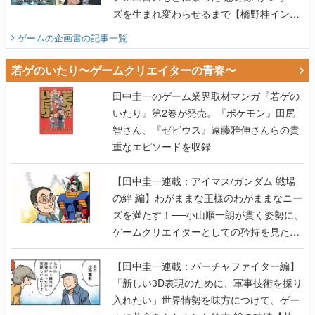
ズを生まれ変わらせるまで【橋野桂インタ
ビュー】
ゲームの企画書
の記事一覧
若ゲのいたり〜ゲームクリエイターの青春〜
田中圭一のゲーム業界取材マンガ『若ゲの
いたり』第2巻が発売。『ポケモン』田尻
智さん、『ゼビウス』遠藤雅伸さんらの貴
重なエピソードを収録
【田中圭一連載：アイマス/ガンダム 戦場
の絆 編】わがままな王様のわがままなニー
ズを満たす！──小山順一朗が貫く姿勢に、
ゲームクリエイターとしての矜持を見た
【若ゲのいたり最終回】
【田中圭一連載：バーチャファイター編】
「新しい3D表現のために、軍事技術を採り
入れたい」世界情勢を味方につけて、ゲー