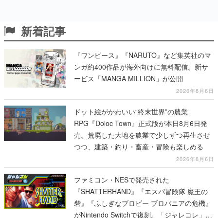
新着記事
『ワンピース』『NARUTO』など集英社のマ
ンガ約400作品が海外向けに無料配信。新サ
ービス「MANGA MILLION」が公開
2026年8月6日
ドット絵がかわいい“終末世界”の農業
RPG『Doloc Town』正式版が本日8月6日発
売。荒廃した大地を農業で少しずつ再生させ
つつ、建築・釣り・畜産・冒険も楽しめる
2026年8月6日
ファミコン・NESで発売された
『SHATTERHAND』『エスパ冒険隊 魔王の
砦』『ふしぎなブロビー ブロバニアの危機』
がNintendo Switchで復刻。「ジャレコレ」シ