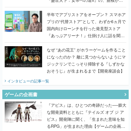
うこだわりをプロデューサーに聞いた
半年でアプリストアをオープン？ スマホア
プリの“代替ストア”として、わずか6ヵ月で
国内向けローンチを行った発見型ストア
『あっぷアリーナ！』仕掛け人に話を聞い
てみた
なぜ “あの花王” がホラーゲームを作ること
になったのか？ 敵に見つからないようにマ
ジックリンでこっそり掃除する『しずかな
おそうじ』が生まれるまで【開発座談会】
インタビュー
の記事一覧
ゲームの企画書
『アビス』は、ひとつの奇跡だった──膨大
な開発資料とともに『テイルズ オブ ジ ア
ビス』開発陣に聞く、「生まれた意味を知
るRPG」が生まれた理由【ゲームの企画