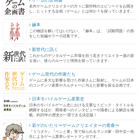
名作ゲームクリエイターの方々に製作時のエピソードをお聞き
し、ヒットする企画（ゲーム）とは何か？を探っていきます。
赫本
この物語を解いてはいけない。『赫本』は、〈試験問題〉の形
をした短編ホラー小説集です。
新世代に訊く
これからのデジタルゲーム市場を担う若きクリエイター達の姿
を追い、彼らのルーツと情熱を探っていきます。
ゲーム世代の作家たち
ゲームに多大な影響を受けた作家さんに取材し、ゲームが日本
のコンテンツ産業やカルチャーに与えた影響を探る企画です。
日本モバイルゲーム産業史
日本のモバイルゲーム史における主要なトピック・タイトルを
網羅するほか、開発者へのインタビューや識者による解説を掲
載。約20年の歴史が一望できる決定版！
若ゲのいたり〜ゲームクリエイターの青春〜
『うつヌケ』『ペンと箸』等で知られるマンガ家・田中圭一先
生によるゲーム業界レポートマンガです。