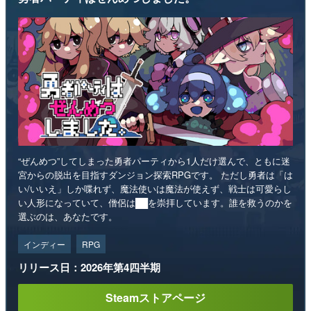
“ぜんめつ”してしまった勇者パーティから1人だけ選んで、ともに迷
宮からの脱出を目指すダンジョン探索RPGです。 ただし勇者は「は
い/いいえ」しか喋れず、魔法使いは魔法が使えず、戦士は可愛らし
い人形になっていて、僧侶は██を崇拝しています。誰を救うのかを
選ぶのは、あなたです。
インディー
RPG
リリース日：2026年第4四半期
Steamストアページ