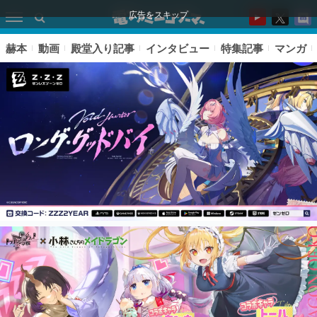
広告をスキップ
赫本
動画
殿堂入り記事
インタビュー
特集記事
マンガ
ピックアップ
電ファミのいま読まれている記事ランキング
アプリセール情報