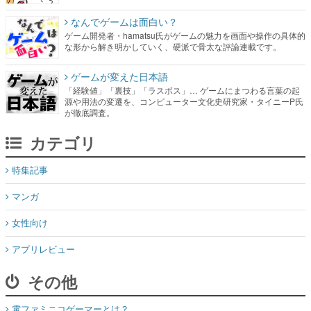
なんでゲームは面白い？
ゲーム開発者・hamatsu氏がゲームの魅力を画面や操作の具体的
な形から解き明かしていく、硬派で骨太な評論連載です。
ゲームが変えた日本語
「経験値」「裏技」「ラスボス」… ゲームにまつわる言葉の起
源や用法の変遷を、コンピューター文化史研究家・タイニーP氏
が徹底調査。
カテゴリ
特集記事
マンガ
女性向け
アプリレビュー
その他
電ファミニコゲーマーとは？