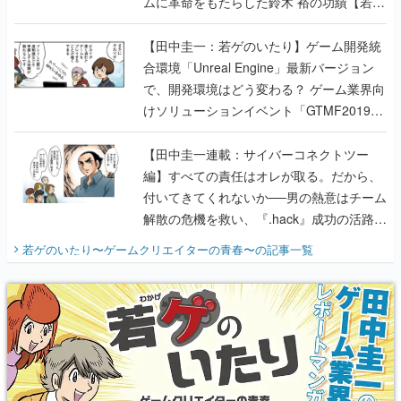
ムに革命をもたらした鈴木 裕の功績【若ゲ
のいたり】
【田中圭一：若ゲのいたり】ゲーム開発統
合環境「Unreal Engine」最新バージョン
で、開発環境はどう変わる？ ゲーム業界向
けソリューションイベント「GTMF2019」
に行って、より理解を深めよう【PR】
【田中圭一連載：サイバーコネクトツー
編】すべての責任はオレが取る。だから、
付いてきてくれないか──男の熱意はチーム
解散の危機を救い、『.hack』成功の活路を
開く。業界の快男児・松山 洋に流れる血は
若ゲのいたり〜ゲームクリエイターの青春〜
の記事一覧
『少年ジャンプ』色だった【若ゲのいた
り】