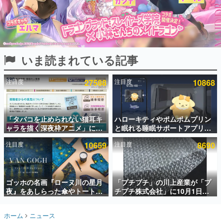
インタビュー
連載・特集一覧
殿堂入り記事
いま読まれている記事
SNS拡散数が数千以上！ ページビュー数万以上！ などな
ど。多くの人々に読まれた、電ファミ渾身の“殿堂入り”記
事をまとめました。
注目度
27588
注目度
10868
ゲームの企画書
名作ゲームクリエイターの方々に製作時のエピソードをお
聞きし、ヒットする企画（ゲーム）とは何か？を探ってい
「タバコを止められない猫耳キ
ハローキティやポムポムプリン
きます。
ャラを描く深夜枠アニメ」に視
と眠れる睡眠サポートアプリ
赫本
聴者の一部から批判意見。違法
『ゆめたび』が配信中。キャラ
この物語を解いてはいけない。『赫本』は、〈試験問題〉
注目度
10659
注目度
8690
薬物の使用と思しき描写も含め
ごとのASMRや目覚ましアラー
の形をした短編ホラー小説集です。
て、BPOが議論を交わす
ムも搭載
新世代に訊く
ゴッホの名画『ローヌ川の星月
「プチプチ」の川上産業が「プ
これからのデジタルゲーム市場を担う若きクリエイター達
の姿を追い、彼らのルーツと情熱を探っていきます。
夜』をあしらった傘やトートバ
チプチ株式会社」に10月1日よ
ッグなどが登場。8月7日21時よ
り社名変更へ。創業58年で初め
り2日間限定で予約販売
ての変更で、“プチッ”と鳴るお
ゲーム世代の作家たち
ホーム
ニュース
なじみの緩衝材が会社の名前に
ゲームに多大な影響を受けた作家さんに取材し、ゲームが