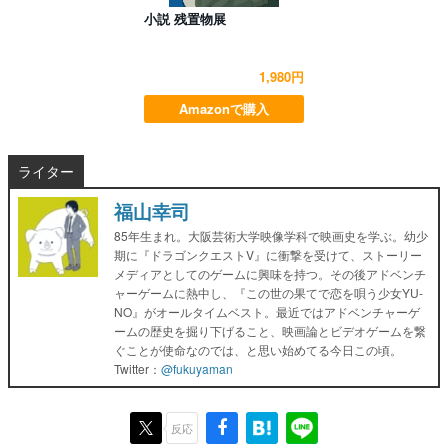
小説 残置物展
1,980円
Amazonで購入
ライター
福山幸司
85年生まれ。大阪芸術大学映像学科で映画史を学ぶ。幼少
期に『ドラゴンクエストV』に衝撃を受けて、ストーリー
メディアとしてのゲームに興味を持つ。その後アドベンチ
ャーゲームに熱中し、『この世の果てで恋を唄う少女YU-
NO』がオールタイムベスト。最近ではアドベンチャーゲ
ームの歴史を掘り下げること、映画論とビデオゲームを繋
ぐことが使命なのでは、と思い始めてる今日この頃。
Twitter：
@fukuyaman
反応