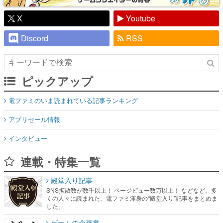
X
Youtube
Discord
RSS
ピックアップ
電ファミのいま読まれている記事ランキング
アプリセール情報
インタビュー
連載・特集一覧
殿堂入り記事
SNS拡散数が数千以上！ ページビュー数万以上！ などなど。多
くの人々に読まれた、電ファミ渾身の“殿堂入り”記事をまとめま
した。
ゲームの企画書