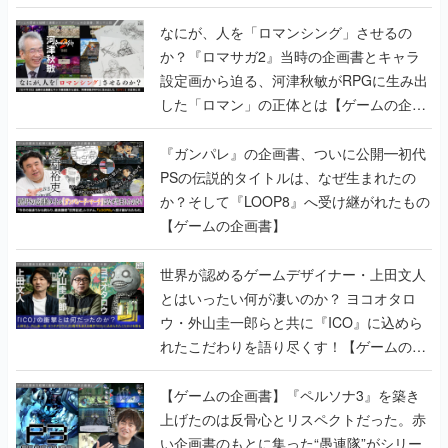
書】
なにが、人を「ロマンシング」させるの
か？『ロマサガ2』当時の企画書とキャラ
設定画から迫る、河津秋敏がRPGに生み出
した「ロマン」の正体とは【ゲームの企画
書】
『ガンパレ』の企画書、ついに公開━初代
PSの伝説的タイトルは、なぜ生まれたの
か？そして『LOOP8』へ受け継がれたもの
【ゲームの企画書】
世界が認めるゲームデザイナー・上田文人
とはいったい何が凄いのか？ ヨコオタロ
ウ・外山圭一郎らと共に『ICO』に込めら
れたこだわりを語り尽くす！【ゲームの企
画書】
【ゲームの企画書】『ペルソナ3』を築き
上げたのは反骨心とリスペクトだった。赤
い企画書のもとに集った“愚連隊”がシリー