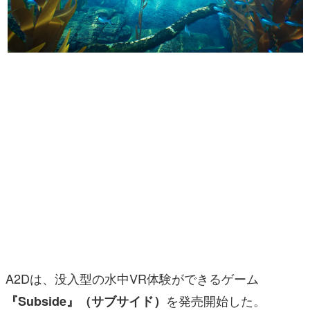
マンガ
女性向け
アプリレビュー
その他
電ファミニコゲーマーとは？
運営：株式会社マレ
A2Dは、没入型の水中VR体験ができるゲーム
を発売開始した。
『Subside』（サブサイド）