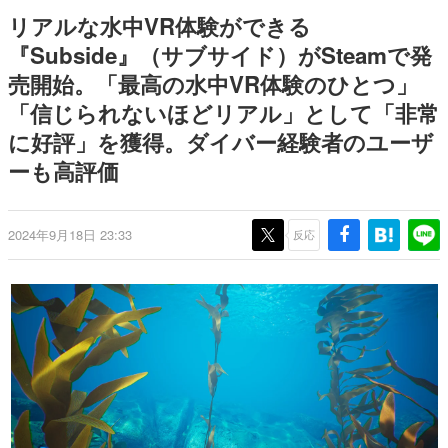
日本のコンテンツ産業やカルチャーに与えた影響を探る企
リアルな水中VR体験ができる
画です。
『Subside』（サブサイド）がSteamで発
日本モバイルゲーム産業史
売開始。「最高の水中VR体験のひとつ」
日本のモバイルゲーム史における主要なトピック・タイト
ルを網羅するほか、開発者へのインタビューや識者による
「信じられないほどリアル」として「非常
解説を掲載。約20年の歴史が一望できる決定版！
に好評」を獲得。ダイバー経験者のユーザ
若ゲのいたり〜ゲームクリエイターの青春〜
『うつヌケ』『ペンと箸』等で知られるマンガ家・田中圭
ーも高評価
一先生によるゲーム業界レポートマンガです。
なんでゲームは面白い？
2024年9月18日 23:33
反応
ゲーム開発者・hamatsu氏がゲームの魅力を画面や操作の
具体的な形から解き明かしていく、硬派で骨太な評論連載
です。
ゲームが変えた日本語
「経験値」「裏技」「ラスボス」… ゲームにまつわる言葉
の起源や用法の変遷を、コンピューター文化史研究家・タ
イニーP氏が徹底調査。
カテゴリ
特集記事