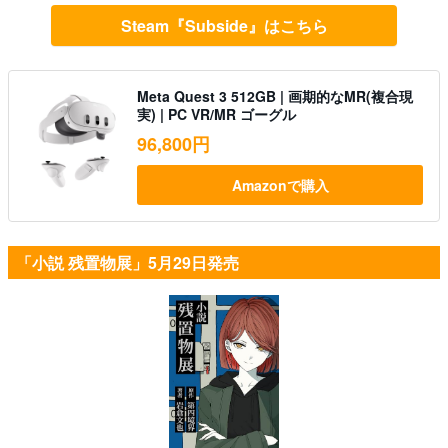
Steam『Subside』はこちら
Meta Quest 3 512GB | 画期的なMR(複合現
実) | PC VR/MR ゴーグル
96,800円
Amazonで購入
「小説 残置物展」5月29日発売