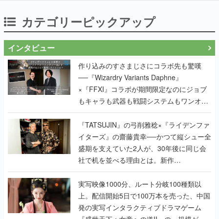
カテゴリーピックアップ
インタビュー
作り込みのすさまじさにコラボ先も驚嘆
──『Wizardry Variants Daphne』
×『FFXI』コラボが期間限定なのにジョブ
もキャラも武器も戦闘システムもワンオフ
で作り込まれた理由を両ディレクターに聞
く
『TATSUJIN』の弓削雅稔×『ライデンファ
イターズ』の齋藤貴幸──かつて縦シュー全
盛期を支えていた2人が、30年後に同じ会
社で机を並べる理由とは。新作
『TATSUJIN EXTREME』で初タッグを組
んだレジェンド2人に訊く開発秘話
実写映像1000分、ルート分岐100種類以
上。配信開始5日で100万本を売った、中国
発の実写インタラクティブドラマゲーム
『盛世天下：女帝への道II』の、規模が違