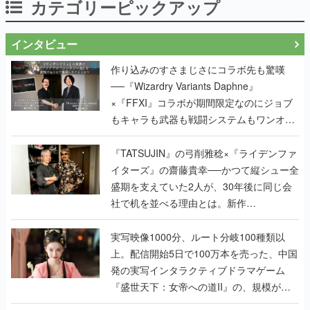
カテゴリーピックアップ
インタビュー
作り込みのすさまじさにコラボ先も驚嘆
──『Wizardry Variants Daphne』
×『FFXI』コラボが期間限定なのにジョブ
もキャラも武器も戦闘システムもワンオフ
で作り込まれた理由を両ディレクターに聞
く
『TATSUJIN』の弓削雅稔×『ライデンファ
イターズ』の齋藤貴幸──かつて縦シュー全
盛期を支えていた2人が、30年後に同じ会
社で机を並べる理由とは。新作
『TATSUJIN EXTREME』で初タッグを組
んだレジェンド2人に訊く開発秘話
実写映像1000分、ルート分岐100種類以
上。配信開始5日で100万本を売った、中国
発の実写インタラクティブドラマゲーム
『盛世天下：女帝への道II』の、規模が違
うこだわりをプロデューサーに聞いた