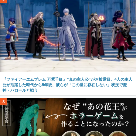
『ファイアーエムブレム 万紫千紅』“真の主人公”がお披露目。4人の主人
公が活躍した時代から5年後、彼らが「この世に存在しない」状況で魔
神・バロールと戦う
3