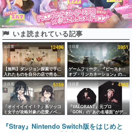
インタビュー
連載・特集一覧
いま読まれている記事
殿堂入り記事
SNS拡散数が数千以上！ ページビュー数万以上！ などな
ど。多くの人々に読まれた、電ファミ渾身の“殿堂入り”記
注目度
12496
注目度
5951
事をまとめました。
ゲームの企画書
名作ゲームクリエイターの方々に製作時のエピソードをお
聞きし、ヒットする企画（ゲーム）とは何か？を探ってい
【無料】ダンジョン探索で手に
ゲームフリーク、『ビースト・
きます。
入れたものを自分の店で売るゲ
オブ・リンカネーション』の継
ーム『Moonlighter』がSteam
続的なアプデ方針を表明。ユー
赫本
注目度
5159
注目度
4862
にて無料配布中！続編
ザーからの意見を真摯に受け止
この物語を解いてはいけない。『赫本』は、〈試験問題〉
『Moonlighter 2』の9月2日正
めて対応へ。修正パッチは約1週
の形をした短編ホラー小説集です。
式リリースを記念したキャンペ
間以内に配信される予定
ーン
新世代に訊く
「オイイイイイ！？」系ツッコ
『VALORANT』元プロ
これからのデジタルゲーム市場を担う若きクリエイター達
ミ女子が攻略対象の恋愛ノベル
「GON」の“あの名場面”がデザ
の姿を追い、彼らのルーツと情熱を探っていきます。
ゲーム『美術部カノジョ』
インされた新作グッズが本日8月
Steamストアページが公開。
5日より期間限定で発売。Tシャ
『Stray』Nintendo Switch版をはじめと
ゲーム世代の作家たち
「お前らーそろそろ自重しろ
ツやコインケース、アクキーな
ゲームに多大な影響を受けた作家さんに取材し、ゲームが