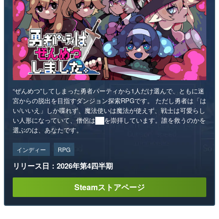
“ぜんめつ”してしまった勇者パーティから1人だけ選んで、ともに迷
宮からの脱出を目指すダンジョン探索RPGです。 ただし勇者は「は
い/いいえ」しか喋れず、魔法使いは魔法が使えず、戦士は可愛らし
い人形になっていて、僧侶は██を崇拝しています。誰を救うのかを
選ぶのは、あなたです。
インディー
RPG
リリース日：2026年第4四半期
Steamストアページ