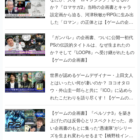
か？『ロマサガ2』当時の企画書とキャラ
設定画から迫る、河津秋敏がRPGに生み出
した「ロマン」の正体とは【ゲームの企画
書】
『ガンパレ』の企画書、ついに公開━初代
PSの伝説的タイトルは、なぜ生まれたの
か？そして『LOOP8』へ受け継がれたもの
【ゲームの企画書】
世界が認めるゲームデザイナー・上田文人
とはいったい何が凄いのか？ ヨコオタロ
ウ・外山圭一郎らと共に『ICO』に込めら
れたこだわりを語り尽くす！【ゲームの企
画書】
【ゲームの企画書】『ペルソナ3』を築き
上げたのは反骨心とリスペクトだった。赤
い企画書のもとに集った“愚連隊”がシリー
ズを生まれ変わらせるまで【橋野桂インタ