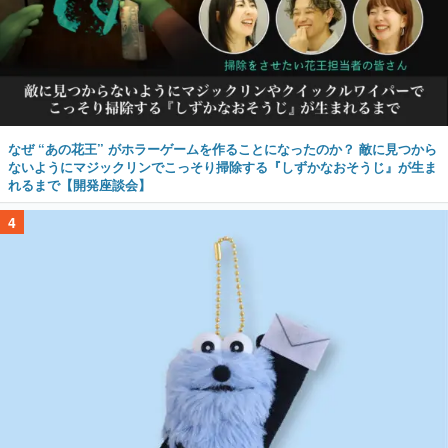
なぜ “あの花王” がホラーゲームを作ることになったのか？ 敵に見つから
ないようにマジックリンでこっそり掃除する『しずかなおそうじ』が生ま
れるまで【開発座談会】
4