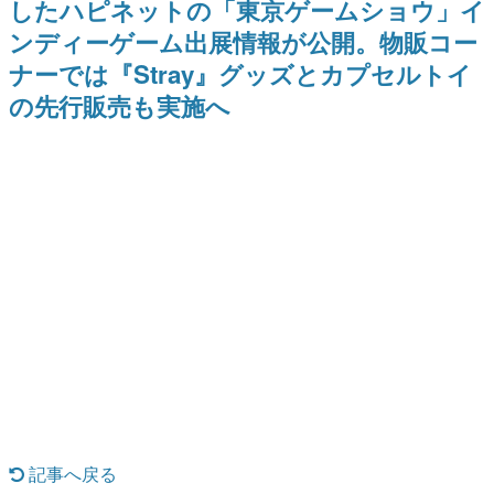
したハピネットの「東京ゲームショウ」イ
ー？＾＾」暗黒微笑の夢女子
どが全品受注生産で登場、過去
日本のコンテンツ産業やカルチャーに与えた影響を探る企
や、萌え声不思議ちゃん女子と
に発売したグッズの再販も
ンディーゲーム出展情報が公開。物販コー
画です。
青春を謳歌
ナーでは『Stray』グッズとカプセルトイ
日本モバイルゲーム産業史
日本のモバイルゲーム史における主要なトピック・タイト
の先行販売も実施へ
ルを網羅するほか、開発者へのインタビューや識者による
解説を掲載。約20年の歴史が一望できる決定版！
若ゲのいたり〜ゲームクリエイターの青春〜
『うつヌケ』『ペンと箸』等で知られるマンガ家・田中圭
一先生によるゲーム業界レポートマンガです。
なんでゲームは面白い？
ゲーム開発者・hamatsu氏がゲームの魅力を画面や操作の
具体的な形から解き明かしていく、硬派で骨太な評論連載
です。
ゲームが変えた日本語
「経験値」「裏技」「ラスボス」… ゲームにまつわる言葉
の起源や用法の変遷を、コンピューター文化史研究家・タ
イニーP氏が徹底調査。
カテゴリ
記事へ戻る
特集記事