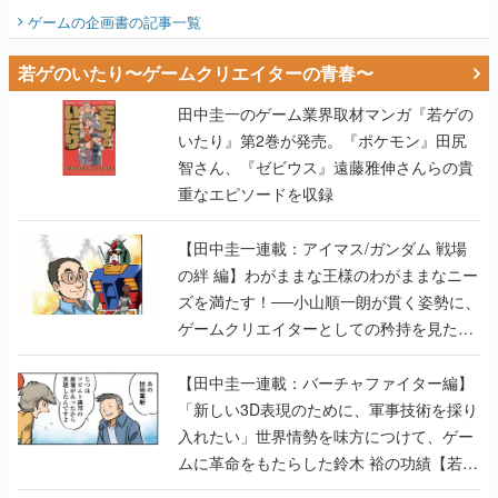
ビュー】
ゲームの企画書
の記事一覧
若ゲのいたり〜ゲームクリエイターの青春〜
田中圭一のゲーム業界取材マンガ『若ゲの
いたり』第2巻が発売。『ポケモン』田尻
智さん、『ゼビウス』遠藤雅伸さんらの貴
重なエピソードを収録
【田中圭一連載：アイマス/ガンダム 戦場
の絆 編】わがままな王様のわがままなニー
ズを満たす！──小山順一朗が貫く姿勢に、
ゲームクリエイターとしての矜持を見た
【若ゲのいたり最終回】
【田中圭一連載：バーチャファイター編】
「新しい3D表現のために、軍事技術を採り
入れたい」世界情勢を味方につけて、ゲー
ムに革命をもたらした鈴木 裕の功績【若ゲ
のいたり】