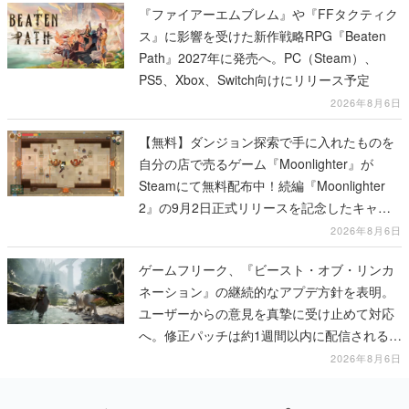
『ファイアーエムブレム』や『FFタクティク
ス』に影響を受けた新作戦略RPG『Beaten
Path』2027年に発売へ。PC（Steam）、
PS5、Xbox、Switch向けにリリース予定
2026年8月6日
【無料】ダンジョン探索で手に入れたものを
自分の店で売るゲーム『Moonlighter』が
Steamにて無料配布中！続編『Moonlighter
2』の9月2日正式リリースを記念したキャン
ペーン
2026年8月6日
ゲームフリーク、『ビースト・オブ・リンカ
ネーション』の継続的なアプデ方針を表明。
ユーザーからの意見を真摯に受け止めて対応
へ。修正パッチは約1週間以内に配信される予
定
2026年8月6日