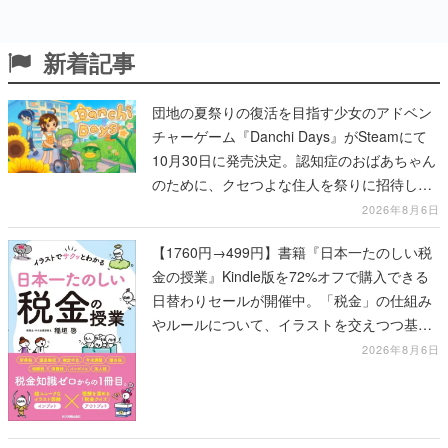
新着記事
団地の夏祭りの復活を目指す少女のアドベン
チャーゲーム『Danchi Days』がSteamにて
10月30日に発売決定。認知症のおばあちゃん
のために、クセつよな住人を祭りに招待して
いく
2026年8月6日
【1760円→499円】書籍『日本一たのしい税
金の授業』Kindle版を72%オフで購入できる
日替わりセールが開催中。「税金」の仕組み
やルールについて、イラストを交えつつ基本
的な部分から解説した1冊
2026年8月6日