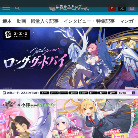
広告をスキップ
赫本
動画
殿堂入り記事
インタビュー
特集記事
マンガ
ピックアップ
電ファミのいま読まれている記事ランキング
アプリセール情報