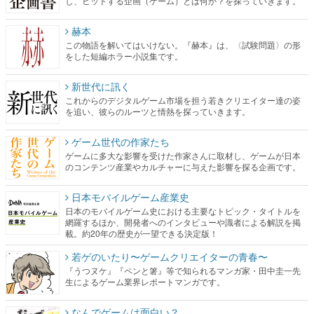
し、ヒットする企画（ゲーム）とは何か？を探っていきます。
赫本
この物語を解いてはいけない。『赫本』は、〈試験問題〉の形
をした短編ホラー小説集です。
新世代に訊く
これからのデジタルゲーム市場を担う若きクリエイター達の姿
を追い、彼らのルーツと情熱を探っていきます。
ゲーム世代の作家たち
ゲームに多大な影響を受けた作家さんに取材し、ゲームが日本
のコンテンツ産業やカルチャーに与えた影響を探る企画です。
日本モバイルゲーム産業史
日本のモバイルゲーム史における主要なトピック・タイトルを
網羅するほか、開発者へのインタビューや識者による解説を掲
載。約20年の歴史が一望できる決定版！
若ゲのいたり〜ゲームクリエイターの青春〜
『うつヌケ』『ペンと箸』等で知られるマンガ家・田中圭一先
生によるゲーム業界レポートマンガです。
なんでゲームは面白い？