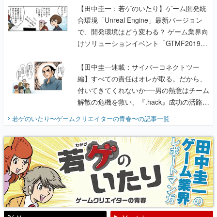
【田中圭一：若ゲのいたり】ゲーム開発統
合環境「Unreal Engine」最新バージョン
で、開発環境はどう変わる？ ゲーム業界向
けソリューションイベント「GTMF2019」
に行って、より理解を深めよう【PR】
【田中圭一連載：サイバーコネクトツー
編】すべての責任はオレが取る。だから、
付いてきてくれないか──男の熱意はチーム
解散の危機を救い、『.hack』成功の活路を
開く。業界の快男児・松山 洋に流れる血は
若ゲのいたり〜ゲームクリエイターの青春〜
の記事一覧
『少年ジャンプ』色だった【若ゲのいた
り】