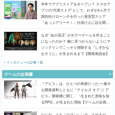
半年でアプリストアをオープン？ スマホア
プリの“代替ストア”として、わずか6ヵ月で
国内向けローンチを行った発見型ストア
『あっぷアリーナ！』仕掛け人に話を聞い
てみた
なぜ “あの花王” がホラーゲームを作ること
になったのか？ 敵に見つからないようにマ
ジックリンでこっそり掃除する『しずかな
おそうじ』が生まれるまで【開発座談会】
インタビュー
の記事一覧
ゲームの企画書
『アビス』は、ひとつの奇跡だった──膨大
な開発資料とともに『テイルズ オブ ジ ア
ビス』開発陣に聞く、「生まれた意味を知
るRPG」が生まれた理由【ゲームの企画
書】
なにが、人を「ロマンシング」させるの