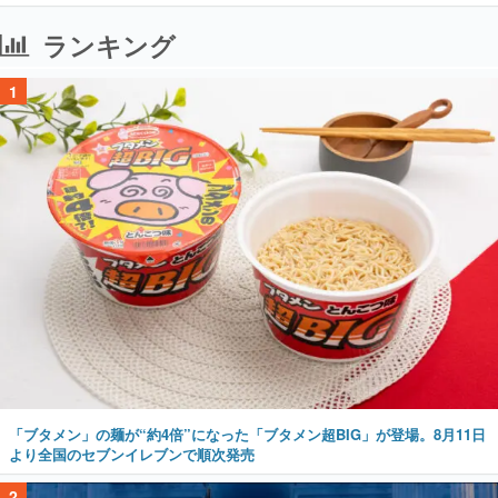
ランキング
1
「ブタメン」の麺が“約4倍”になった「ブタメン超BIG」が登場。8月11日
より全国のセブンイレブンで順次発売
2