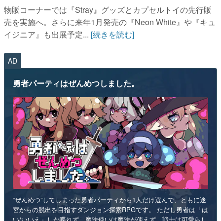
物販コーナーでは『Stray』グッズとカプセルトイの先行販
売を実施へ。さらに来年1月発売の『Neon White』や『キュ
イジニア』も出展予定...
[続きを読む]
AD
勇者パーティはぜんめつしました。
“ぜんめつ”してしまった勇者パーティから1人だけ選んで、ともに迷
宮からの脱出を目指すダンジョン探索RPGです。 ただし勇者は「は
い/いいえ」しか喋れず、魔法使いは魔法が使えず、戦士は可愛らし