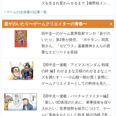
ズを生まれ変わらせるまで【橋野桂インタ
ビュー】
ゲームの企画書
の記事一覧
若ゲのいたり〜ゲームクリエイターの青春〜
田中圭一のゲーム業界取材マンガ『若ゲの
いたり』第2巻が発売。『ポケモン』田尻
智さん、『ゼビウス』遠藤雅伸さんらの貴
重なエピソードを収録
【田中圭一連載：アイマス/ガンダム 戦場
の絆 編】わがままな王様のわがままなニー
ズを満たす！──小山順一朗が貫く姿勢に、
ゲームクリエイターとしての矜持を見た
【若ゲのいたり最終回】
【田中圭一連載：バーチャファイター編】
「新しい3D表現のために、軍事技術を採り
入れたい」世界情勢を味方につけて、ゲー
ムに革命をもたらした鈴木 裕の功績【若ゲ