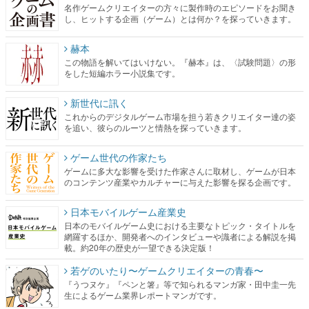
名作ゲームクリエイターの方々に製作時のエピソードをお聞き
し、ヒットする企画（ゲーム）とは何か？を探っていきます。
赫本
この物語を解いてはいけない。『赫本』は、〈試験問題〉の形
をした短編ホラー小説集です。
新世代に訊く
これからのデジタルゲーム市場を担う若きクリエイター達の姿
を追い、彼らのルーツと情熱を探っていきます。
ゲーム世代の作家たち
ゲームに多大な影響を受けた作家さんに取材し、ゲームが日本
のコンテンツ産業やカルチャーに与えた影響を探る企画です。
日本モバイルゲーム産業史
日本のモバイルゲーム史における主要なトピック・タイトルを
網羅するほか、開発者へのインタビューや識者による解説を掲
載。約20年の歴史が一望できる決定版！
若ゲのいたり〜ゲームクリエイターの青春〜
『うつヌケ』『ペンと箸』等で知られるマンガ家・田中圭一先
生によるゲーム業界レポートマンガです。