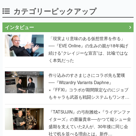
カテゴリーピックアップ
インタビュー
「現実より意味のある仮想世界を作る」
──『EVE Online』の生みの親が18年掲げ
続ける”クレイジーな宣言”は、比喩ではな
く本気だった
作り込みのすさまじさにコラボ先も驚嘆
──『Wizardry Variants Daphne』
×『FFXI』コラボが期間限定なのにジョブ
もキャラも武器も戦闘システムもワンオフ
で作り込まれた理由を両ディレクターに聞
く
『TATSUJIN』の弓削雅稔×『ライデンファ
イターズ』の齋藤貴幸──かつて縦シュー全
盛期を支えていた2人が、30年後に同じ会
社で机を並べる理由とは。新作