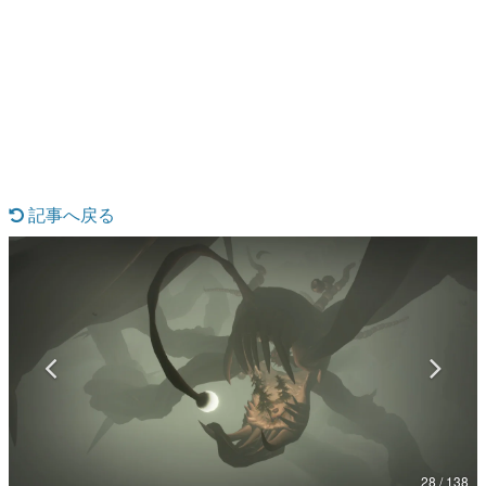
日本のコンテンツ産業やカルチャーに与えた影響を探る企
画です。
日本モバイルゲーム産業史
日本のモバイルゲーム史における主要なトピック・タイト
ルを網羅するほか、開発者へのインタビューや識者による
解説を掲載。約20年の歴史が一望できる決定版！
若ゲのいたり〜ゲームクリエイターの青春〜
『うつヌケ』『ペンと箸』等で知られるマンガ家・田中圭
一先生によるゲーム業界レポートマンガです。
記事へ戻る
なんでゲームは面白い？
ゲーム開発者・hamatsu氏がゲームの魅力を画面や操作の
具体的な形から解き明かしていく、硬派で骨太な評論連載
です。
ゲームが変えた日本語
「経験値」「裏技」「ラスボス」… ゲームにまつわる言葉
の起源や用法の変遷を、コンピューター文化史研究家・タ
イニーP氏が徹底調査。
カテゴリ
28 / 138
特集記事