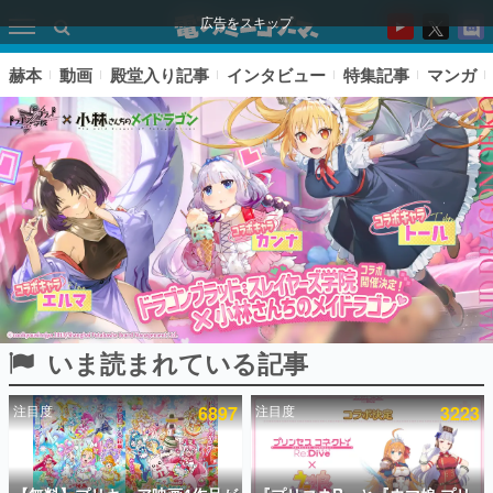
広告をスキップ
赫本
動画
殿堂入り記事
インタビュー
特集記事
マンガ
いま読まれている記事
ピックアップ
注目度
6897
注目度
3223
電ファミのいま読まれている記事ランキング
アプリセール情報