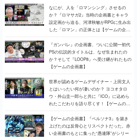
なにが、人を「ロマンシング」させるの
か？『ロマサガ2』当時の企画書とキャラ
設定画から迫る、河津秋敏がRPGに生み出
した「ロマン」の正体とは【ゲームの企画
書】
『ガンパレ』の企画書、ついに公開━初代
PSの伝説的タイトルは、なぜ生まれたの
か？そして『LOOP8』へ受け継がれたもの
【ゲームの企画書】
世界が認めるゲームデザイナー・上田文人
とはいったい何が凄いのか？ ヨコオタロ
ウ・外山圭一郎らと共に『ICO』に込めら
れたこだわりを語り尽くす！【ゲームの企
画書】
【ゲームの企画書】『ペルソナ3』を築き
上げたのは反骨心とリスペクトだった。赤
い企画書のもとに集った“愚連隊”がシリー