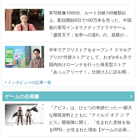
『TATSUJIN EXTREME』で初タッグを組
んだレジェンド2人に訊く開発秘話
実写映像1000分、ルート分岐100種類以
上。配信開始5日で100万本を売った、中国
発の実写インタラクティブドラマゲーム
『盛世天下：女帝への道II』の、規模が違
うこだわりをプロデューサーに聞いた
半年でアプリストアをオープン？ スマホア
プリの“代替ストア”として、わずか6ヵ月で
国内向けローンチを行った発見型ストア
『あっぷアリーナ！』仕掛け人に話を聞い
てみた
インタビュー
の記事一覧
ゲームの企画書
『アビス』は、ひとつの奇跡だった──膨大
な開発資料とともに『テイルズ オブ ジ ア
ビス』開発陣に聞く、「生まれた意味を知
るRPG」が生まれた理由【ゲームの企画
書】