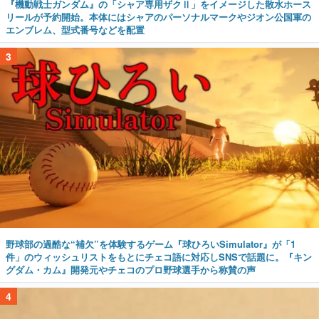
『機動戦士ガンダム』の「シャア専用ザクⅡ」をイメージした散水ホース
リールが予約開始。本体にはシャアのパーソナルマークやジオン公国軍の
エンブレム、型式番号などを配置
3
野球部の過酷な“補欠”を体験するゲーム『球ひろいSimulator』が「1
件」のウィッシュリストをもとにチェコ語に対応しSNSで話題に。『キン
グダム・カム』開発元やチェコのプロ野球選手から称賛の声
4