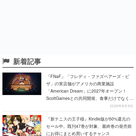
新着記事
『FNaF』「フレディ・ファズベアーズ・ピ
ザ」の実店舗がアメリカの商業施設
「American Dream」に2027年オープン！
ScottGamesとの共同開発、食事だけでなくス
テージショーや没入型のホラー体験も楽しめ
2026年8月9日
る
『新テニスの王子様』Kindle版が50%還元の
セール中。既刊47巻が対象、最終巻の発売前
にお得にまとめ買いするチャンス