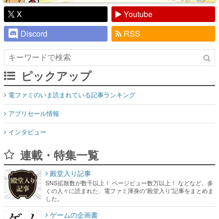
X
Youtube
Discord
RSS
ピックアップ
電ファミのいま読まれている記事ランキング
アプリセール情報
インタビュー
連載・特集一覧
殿堂入り記事
SNS拡散数が数千以上！ ページビュー数万以上！ などなど。多
くの人々に読まれた、電ファミ渾身の“殿堂入り”記事をまとめま
した。
ゲームの企画書