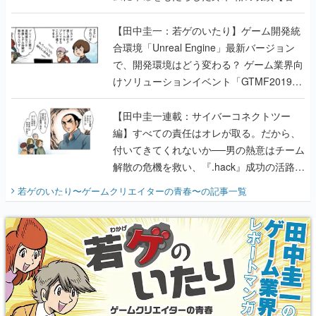
のいたり】
【田中圭一：若ゲのいたり】ゲーム開発統
合環境「Unreal Engine」最新バージョン
で、開発環境はどう変わる？ ゲーム業界向
けソリューションイベント「GTMF2019」
に行って、より理解を深めよう【PR】
【田中圭一連載：サイバーコネクトツー
編】すべての責任はオレが取る。だから、
付いてきてくれないか──男の熱意はチーム
解散の危機を救い、『.hack』成功の活路を
開く。業界の快男児・松山 洋に流れる血は
若ゲのいたり〜ゲームクリエイターの青春〜
の記事一覧
『少年ジャンプ』色だった【若ゲのいた
り】