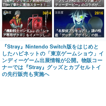
【無料】プリキュア映画4作品が
『プリコネR』と『ウマ娘 プリ
TVerで新たに配信スタート！な
ティーダービー』のコラボが決
インタビュー
んと2018年～2024年の映画ほぼ
定！“最大170連無料”の8.5周年
注目度
3014
注目度
2816
すべてが見放題に、ぶっちゃけ
キャンペーンなども発表
連載・特集一覧
ありえないラインナップ
殿堂入り記事
『機動戦士ガンダム』の「シャ
『名探偵プリキュア！』謎の怪
SNS拡散数が数千以上！ ページビュー数万以上！ などな
ど。多くの人々に読まれた、電ファミ渾身の“殿堂入り”記
ア専用ザクⅡ」をイメージした
盗「デッチ・アゲイン」の担当
事をまとめました。
散水ホースリールが予約開始。
キャストは天﨑滉平さんと判
本体にはシャアのパーソナルマ
明。『Re:ゼロから始める異世
『Stray』Nintendo Switch版をはじめと
ゲームの企画書
ークやジオン公国軍のエンブレ
界生活』オットー役、『ヒプノ
名作ゲームクリエイターの方々に製作時のエピソードをお
したハピネットの「東京ゲームショウ」イ
ム、型式番号などを配置
シスマイク』山田三郎役など
聞きし、ヒットする企画（ゲーム）とは何か？を探ってい
きます。
ンディーゲーム出展情報が公開。物販コー
赫本
ナーでは『Stray』グッズとカプセルトイ
この物語を解いてはいけない。『赫本』は、〈試験問題〉
の先行販売も実施へ
の形をした短編ホラー小説集です。
新世代に訊く
これからのデジタルゲーム市場を担う若きクリエイター達
の姿を追い、彼らのルーツと情熱を探っていきます。
ゲーム世代の作家たち
ゲームに多大な影響を受けた作家さんに取材し、ゲームが