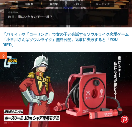
「パリィ」や「ローリング」で女の子と会話するソウルライク恋愛ゲーム
『小早川さんはソウルライク』無料公開。返事に失敗すると「YOU
DIED」
2