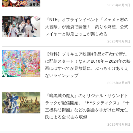
2026年8月9日
『NTE』オフラインイベント「メェメェ村の
大冒険」が池袋で開催！ 釣りや麻雀、公式
レイヤーと影鬼ごっこが楽しめる
2026年8月9日
【無料】プリキュア映画4作品がTVerで新た
に配信スタート！なんと2018年～2024年の映
画ほぼすべてが見放題に、ぶっちゃけありえ
ないラインナップ
2026年8月9日
『暗黒城の魔女』のオリジナル・サウンドト
ラックが配信開始。『FFタクティクス』『十
三機兵防衛圏』などの楽曲を手がけた崎元仁
氏による全13曲を収録
2026年8月9日