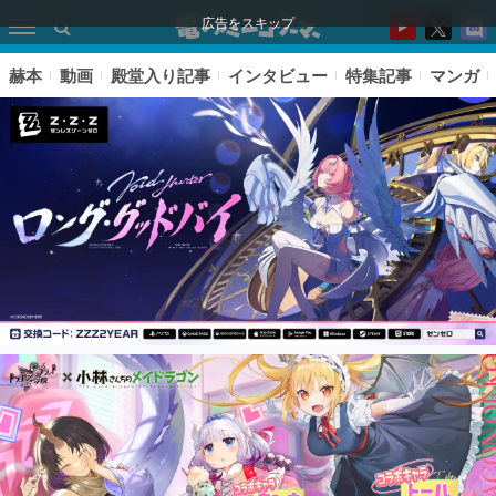
広告をスキップ
赫本
動画
殿堂入り記事
インタビュー
特集記事
マンガ
ピックアップ
電ファミのいま読まれている記事ランキング
アプリセール情報