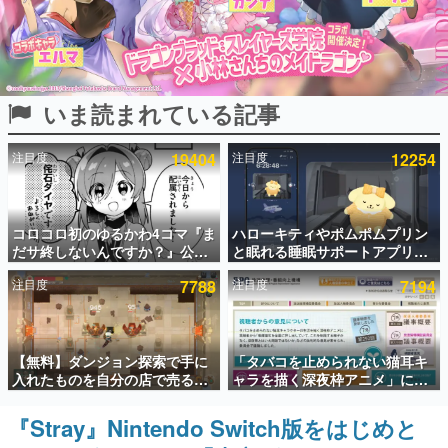
インタビュー
連載・特集一覧
いま読まれている記事
殿堂入り記事
SNS拡散数が数千以上！ ページビュー数万以上！ などな
ど。多くの人々に読まれた、電ファミ渾身の“殿堂入り”記
注目度
19404
注目度
12254
事をまとめました。
ゲームの企画書
名作ゲームクリエイターの方々に製作時のエピソードをお
聞きし、ヒットする企画（ゲーム）とは何か？を探ってい
コロコロ初のゆるかわ4コマ『ま
ハローキティやポムポムプリン
きます。
だサ終しないんですか？』公開
と眠れる睡眠サポートアプリ
スタート。主人公は新入社員の
『ゆめたび』が配信中。キャラ
赫本
注目度
7788
注目度
7194
侘石ダイヤ、ゲーム会社を舞台
ごとのASMRや目覚ましアラー
この物語を解いてはいけない。『赫本』は、〈試験問題〉
にトラブルへ対応する社員たち
ムも搭載
の形をした短編ホラー小説集です。
を描く
新世代に訊く
【無料】ダンジョン探索で手に
「タバコを止められない猫耳キ
これからのデジタルゲーム市場を担う若きクリエイター達
入れたものを自分の店で売るゲ
ャラを描く深夜枠アニメ」に視
の姿を追い、彼らのルーツと情熱を探っていきます。
ーム『Moonlighter』がSteam
聴者の一部から批判意見。違法
にて無料配布中！続編
薬物の使用と思わしき描写も含
『Stray』Nintendo Switch版をはじめと
ゲーム世代の作家たち
『Moonlighter 2』の9月2日正
めて、BPOが議論を交わす
ゲームに多大な影響を受けた作家さんに取材し、ゲームが