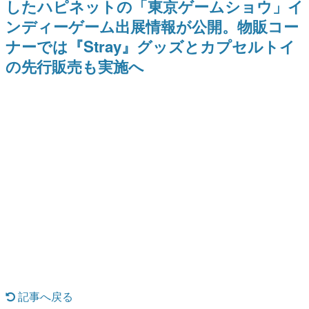
したハピネットの「東京ゲームショウ」イ
式リリースを記念したキャンペ
日本のコンテンツ産業やカルチャーに与えた影響を探る企
ーン
ンディーゲーム出展情報が公開。物販コー
画です。
ナーでは『Stray』グッズとカプセルトイ
日本モバイルゲーム産業史
日本のモバイルゲーム史における主要なトピック・タイト
の先行販売も実施へ
ルを網羅するほか、開発者へのインタビューや識者による
解説を掲載。約20年の歴史が一望できる決定版！
若ゲのいたり〜ゲームクリエイターの青春〜
『うつヌケ』『ペンと箸』等で知られるマンガ家・田中圭
一先生によるゲーム業界レポートマンガです。
なんでゲームは面白い？
ゲーム開発者・hamatsu氏がゲームの魅力を画面や操作の
具体的な形から解き明かしていく、硬派で骨太な評論連載
です。
ゲームが変えた日本語
「経験値」「裏技」「ラスボス」… ゲームにまつわる言葉
の起源や用法の変遷を、コンピューター文化史研究家・タ
イニーP氏が徹底調査。
カテゴリ
記事へ戻る
特集記事