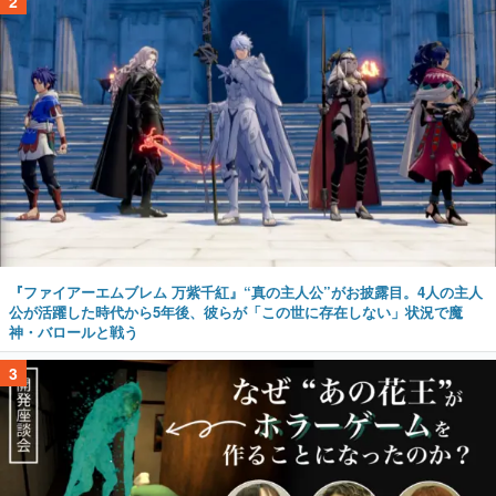
2
『ファイアーエムブレム 万紫千紅』“真の主人公”がお披露目。4人の主人
公が活躍した時代から5年後、彼らが「この世に存在しない」状況で魔
神・バロールと戦う
3