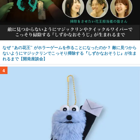
なぜ “あの花王” がホラーゲームを作ることになったのか？ 敵に見つから
ないようにマジックリンでこっそり掃除する『しずかなおそうじ』が生ま
れるまで【開発座談会】
4