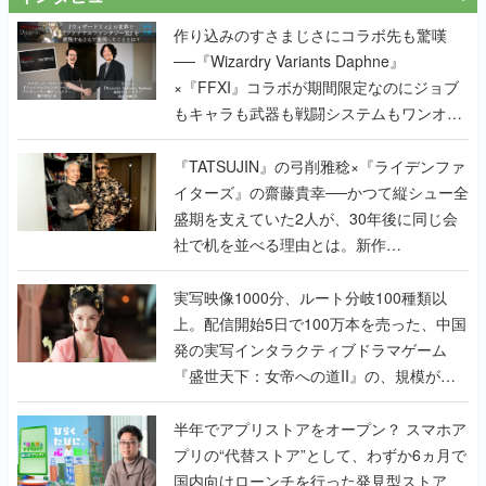
作り込みのすさまじさにコラボ先も驚嘆
──『Wizardry Variants Daphne』
×『FFXI』コラボが期間限定なのにジョブ
もキャラも武器も戦闘システムもワンオフ
で作り込まれた理由を両ディレクターに聞
く
『TATSUJIN』の弓削雅稔×『ライデンファ
イターズ』の齋藤貴幸──かつて縦シュー全
盛期を支えていた2人が、30年後に同じ会
社で机を並べる理由とは。新作
『TATSUJIN EXTREME』で初タッグを組
んだレジェンド2人に訊く開発秘話
実写映像1000分、ルート分岐100種類以
上。配信開始5日で100万本を売った、中国
発の実写インタラクティブドラマゲーム
『盛世天下：女帝への道II』の、規模が違
うこだわりをプロデューサーに聞いた
半年でアプリストアをオープン？ スマホア
プリの“代替ストア”として、わずか6ヵ月で
国内向けローンチを行った発見型ストア