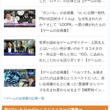
した「ロマン」の正体とは【ゲームの企画
書】
『ガンパレ』の企画書、ついに公開━初代
PSの伝説的タイトルは、なぜ生まれたの
か？そして『LOOP8』へ受け継がれたもの
【ゲームの企画書】
世界が認めるゲームデザイナー・上田文人
とはいったい何が凄いのか？ ヨコオタロ
ウ・外山圭一郎らと共に『ICO』に込めら
れたこだわりを語り尽くす！【ゲームの企
画書】
【ゲームの企画書】『ペルソナ3』を築き
上げたのは反骨心とリスペクトだった。赤
い企画書のもとに集った“愚連隊”がシリー
ズを生まれ変わらせるまで【橋野桂インタ
ビュー】
ゲームの企画書
の記事一覧
若ゲのいたり〜ゲームクリエイターの青春〜