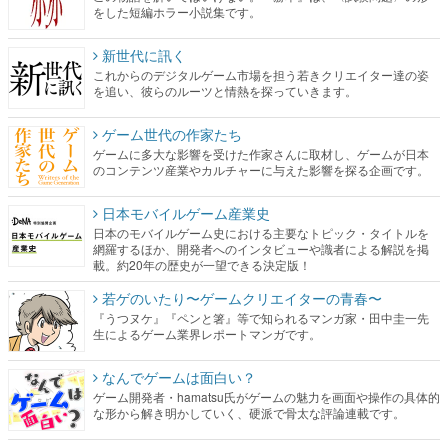
をした短編ホラー小説集です。
新世代に訊く
これからのデジタルゲーム市場を担う若きクリエイター達の姿
を追い、彼らのルーツと情熱を探っていきます。
ゲーム世代の作家たち
ゲームに多大な影響を受けた作家さんに取材し、ゲームが日本
のコンテンツ産業やカルチャーに与えた影響を探る企画です。
日本モバイルゲーム産業史
日本のモバイルゲーム史における主要なトピック・タイトルを
網羅するほか、開発者へのインタビューや識者による解説を掲
載。約20年の歴史が一望できる決定版！
若ゲのいたり〜ゲームクリエイターの青春〜
『うつヌケ』『ペンと箸』等で知られるマンガ家・田中圭一先
生によるゲーム業界レポートマンガです。
なんでゲームは面白い？
ゲーム開発者・hamatsu氏がゲームの魅力を画面や操作の具体的
な形から解き明かしていく、硬派で骨太な評論連載です。