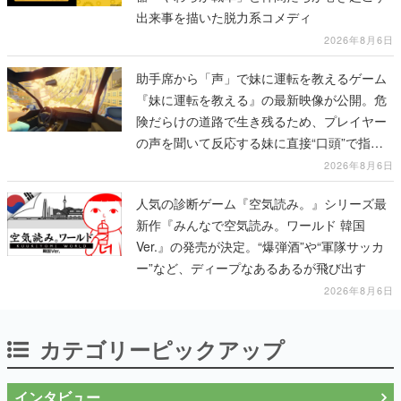
出来事を描いた脱力系コメディ
2026年8月6日
助手席から「声」で妹に運転を教えるゲーム
『妹に運転を教える』の最新映像が公開。危
険だらけの道路で生き残るため、プレイヤー
の声を聞いて反応する妹に直接“口頭”で指示
を出していく
2026年8月6日
人気の診断ゲーム『空気読み。』シリーズ最
新作『みんなで空気読み。ワールド 韓国
Ver.』の発売が決定。“爆弾酒”や“軍隊サッカ
ー”など、ディープなあるあるが飛び出す
2026年8月6日
カテゴリーピックアップ
インタビュー