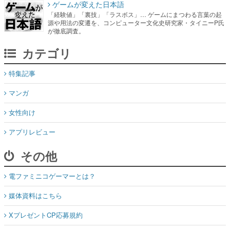
ゲームが変えた日本語
「経験値」「裏技」「ラスボス」… ゲームにまつわる言葉の起
源や用法の変遷を、コンピューター文化史研究家・タイニーP氏
が徹底調査。
カテゴリ
特集記事
マンガ
女性向け
アプリレビュー
その他
電ファミニコゲーマーとは？
媒体資料はこちら
XプレゼントCP応募規約