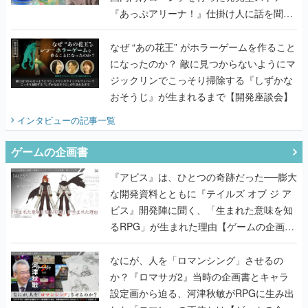
『あっぷアリーナ！』仕掛け人に話を聞い
てみた
なぜ “あの花王” がホラーゲームを作ること
になったのか？ 敵に見つからないようにマ
ジックリンでこっそり掃除する『しずかな
おそうじ』が生まれるまで【開発座談会】
インタビュー
の記事一覧
ゲームの企画書
『アビス』は、ひとつの奇跡だった──膨大
な開発資料とともに『テイルズ オブ ジ ア
ビス』開発陣に聞く、「生まれた意味を知
るRPG」が生まれた理由【ゲームの企画
書】
なにが、人を「ロマンシング」させるの
か？『ロマサガ2』当時の企画書とキャラ
設定画から迫る、河津秋敏がRPGに生み出