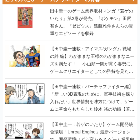
田中圭一のゲーム業界取材マンガ『若ゲの
いたり』第2巻が発売。『ポケモン』田尻
智さん、『ゼビウス』遠藤雅伸さんらの貴
重なエピソードを収録
【田中圭一連載：アイマス/ガンダム 戦場
の絆 編】わがままな王様のわがままなニー
ズを満たす！──小山順一朗が貫く姿勢に、
ゲームクリエイターとしての矜持を見た
【若ゲのいたり最終回】
【田中圭一連載：バーチャファイター編】
「新しい3D表現のために、軍事技術を採り
入れたい」世界情勢を味方につけて、ゲー
ムに革命をもたらした鈴木 裕の功績【若ゲ
のいたり】
【田中圭一：若ゲのいたり】ゲーム開発統
合環境「Unreal Engine」最新バージョン
で、開発環境はどう変わる？ ゲーム業界向