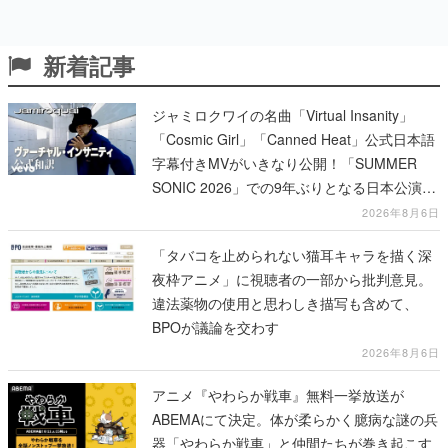
新着記事
ジャミロクワイの名曲「Virtual Insanity」
「Cosmic Girl」「Canned Heat」公式日本語
字幕付きMVがいきなり公開！「SUMMER
SONIC 2026」での9年ぶりとなる日本公演を
記念して
2026年8月6日
「タバコを止められない猫耳キャラを描く深
夜枠アニメ」に視聴者の一部から批判意見。
違法薬物の使用と思わしき描写も含めて、
BPOが議論を交わす
2026年8月6日
アニメ『やわらか戦車』無料一挙放送が
ABEMAにて決定。体が柔らかく臆病な謎の兵
器「やわらか戦車」と仲間たちが巻き起こす