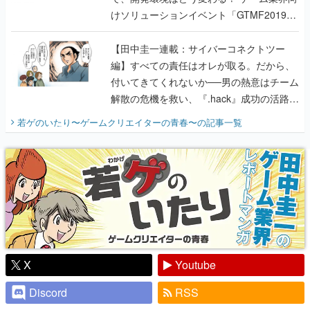
けソリューションイベント「GTMF2019」
に行って、より理解を深めよう【PR】
【田中圭一連載：サイバーコネクトツー
編】すべての責任はオレが取る。だから、
付いてきてくれないか──男の熱意はチーム
解散の危機を救い、『.hack』成功の活路を
開く。業界の快男児・松山 洋に流れる血は
若ゲのいたり〜ゲームクリエイターの青春〜
の記事一覧
『少年ジャンプ』色だった【若ゲのいた
り】
X
Youtube
Discord
RSS