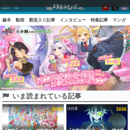
広告をスキップ
赫本
動画
殿堂入り記事
インタビュー
特集記事
マンガ
いま読まれている記事
ピックアップ
注目度
9240
注目度
3036
電ファミのいま読まれている記事ランキング
アプリセール情報