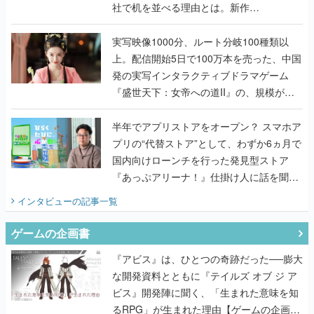
社で机を並べる理由とは。新作
『TATSUJIN EXTREME』で初タッグを組
んだレジェンド2人に訊く開発秘話
実写映像1000分、ルート分岐100種類以
上。配信開始5日で100万本を売った、中国
発の実写インタラクティブドラマゲーム
『盛世天下：女帝への道II』の、規模が違
うこだわりをプロデューサーに聞いた
半年でアプリストアをオープン？ スマホア
プリの“代替ストア”として、わずか6ヵ月で
国内向けローンチを行った発見型ストア
『あっぷアリーナ！』仕掛け人に話を聞い
てみた
インタビュー
の記事一覧
ゲームの企画書
『アビス』は、ひとつの奇跡だった──膨大
な開発資料とともに『テイルズ オブ ジ ア
ビス』開発陣に聞く、「生まれた意味を知
るRPG」が生まれた理由【ゲームの企画