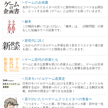
ゲームの企画書
名作ゲームクリエイターの方々に製作時のエピソードをお聞き
し、ヒットする企画（ゲーム）とは何か？を探っていきます。
赫本
この物語を解いてはいけない。『赫本』は、〈試験問題〉の形
をした短編ホラー小説集です。
新世代に訊く
これからのデジタルゲーム市場を担う若きクリエイター達の姿
を追い、彼らのルーツと情熱を探っていきます。
ゲーム世代の作家たち
ゲームに多大な影響を受けた作家さんに取材し、ゲームが日本
のコンテンツ産業やカルチャーに与えた影響を探る企画です。
日本モバイルゲーム産業史
日本のモバイルゲーム史における主要なトピック・タイトルを
網羅するほか、開発者へのインタビューや識者による解説を掲
載。約20年の歴史が一望できる決定版！
若ゲのいたり〜ゲームクリエイターの青春〜
『うつヌケ』『ペンと箸』等で知られるマンガ家・田中圭一先
生によるゲーム業界レポートマンガです。