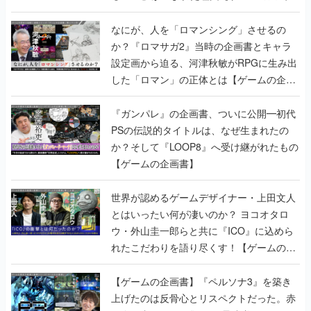
書】
なにが、人を「ロマンシング」させるの
か？『ロマサガ2』当時の企画書とキャラ
設定画から迫る、河津秋敏がRPGに生み出
した「ロマン」の正体とは【ゲームの企画
書】
『ガンパレ』の企画書、ついに公開━初代
PSの伝説的タイトルは、なぜ生まれたの
か？そして『LOOP8』へ受け継がれたもの
【ゲームの企画書】
世界が認めるゲームデザイナー・上田文人
とはいったい何が凄いのか？ ヨコオタロ
ウ・外山圭一郎らと共に『ICO』に込めら
れたこだわりを語り尽くす！【ゲームの企
画書】
【ゲームの企画書】『ペルソナ3』を築き
上げたのは反骨心とリスペクトだった。赤