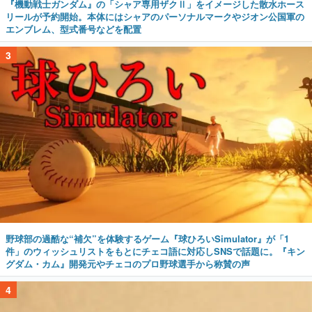
『機動戦士ガンダム』の「シャア専用ザクⅡ」をイメージした散水ホース
リールが予約開始。本体にはシャアのパーソナルマークやジオン公国軍の
エンブレム、型式番号などを配置
3
野球部の過酷な“補欠”を体験するゲーム『球ひろいSimulator』が「1
件」のウィッシュリストをもとにチェコ語に対応しSNSで話題に。『キン
グダム・カム』開発元やチェコのプロ野球選手から称賛の声
4