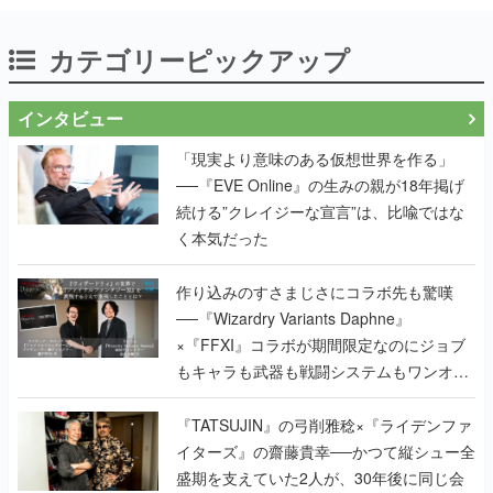
カテゴリーピックアップ
インタビュー
「現実より意味のある仮想世界を作る」
──『EVE Online』の生みの親が18年掲げ
続ける”クレイジーな宣言”は、比喩ではな
く本気だった
作り込みのすさまじさにコラボ先も驚嘆
──『Wizardry Variants Daphne』
×『FFXI』コラボが期間限定なのにジョブ
もキャラも武器も戦闘システムもワンオフ
で作り込まれた理由を両ディレクターに聞
く
『TATSUJIN』の弓削雅稔×『ライデンファ
イターズ』の齋藤貴幸──かつて縦シュー全
盛期を支えていた2人が、30年後に同じ会