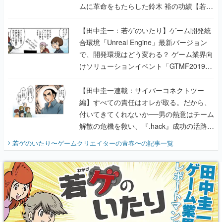
ムに革命をもたらした鈴木 裕の功績【若ゲ
のいたり】
【田中圭一：若ゲのいたり】ゲーム開発統
合環境「Unreal Engine」最新バージョン
で、開発環境はどう変わる？ ゲーム業界向
けソリューションイベント「GTMF2019」
に行って、より理解を深めよう【PR】
【田中圭一連載：サイバーコネクトツー
編】すべての責任はオレが取る。だから、
付いてきてくれないか──男の熱意はチーム
解散の危機を救い、『.hack』成功の活路を
開く。業界の快男児・松山 洋に流れる血は
若ゲのいたり〜ゲームクリエイターの青春〜
の記事一覧
『少年ジャンプ』色だった【若ゲのいた
り】