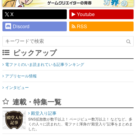
X
Youtube
Discord
RSS
ピックアップ
電ファミのいま読まれている記事ランキング
アプリセール情報
インタビュー
連載・特集一覧
殿堂入り記事
SNS拡散数が数千以上！ ページビュー数万以上！ などなど。多
くの人々に読まれた、電ファミ渾身の“殿堂入り”記事をまとめま
した。