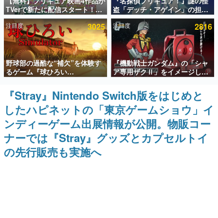
【無料】プリキュア映画4作品が
『名探偵プリキュア！』謎の怪
TVerで新たに配信スタート！な
盗「デッチ・アゲイン」の担当
インタビュー
んと2018年～2024年の映画ほぼ
キャストは天﨑滉平さんと判
注目度
3025
注目度
2816
すべてが見放題に、ぶっちゃけ
明。『Re:ゼロから始める異世
連載・特集一覧
ありえないラインナップ
界生活』オットー役、『ヒプノ
シスマイク』山田三郎役など
殿堂入り記事
野球部の過酷な“補欠”を体験す
『機動戦士ガンダム』の「シャ
SNS拡散数が数千以上！ ページビュー数万以上！ などな
ど。多くの人々に読まれた、電ファミ渾身の“殿堂入り”記
るゲーム『球ひろい
ア専用ザクⅡ」をイメージした
事をまとめました。
Simulator』が「1件」のウィッ
散水ホースリールが予約開始。
シュリストをもとにチェコ語に
本体にはシャアのパーソナルマ
『Stray』Nintendo Switch版をはじめと
ゲームの企画書
対応しSNSで話題に。『キング
ークやジオン公国軍のエンブレ
名作ゲームクリエイターの方々に製作時のエピソードをお
したハピネットの「東京ゲームショウ」イ
ダム・カム』開発元やチェコの
ム、型式番号などを配置
聞きし、ヒットする企画（ゲーム）とは何か？を探ってい
プロ野球選手から称賛の声
きます。
ンディーゲーム出展情報が公開。物販コー
赫本
ナーでは『Stray』グッズとカプセルトイ
この物語を解いてはいけない。『赫本』は、〈試験問題〉
の先行販売も実施へ
の形をした短編ホラー小説集です。
新世代に訊く
これからのデジタルゲーム市場を担う若きクリエイター達
の姿を追い、彼らのルーツと情熱を探っていきます。
ゲーム世代の作家たち
ゲームに多大な影響を受けた作家さんに取材し、ゲームが