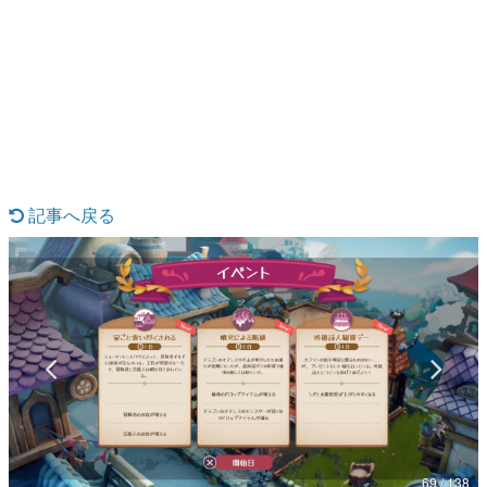
日本のコンテンツ産業やカルチャーに与えた影響を探る企
画です。
日本モバイルゲーム産業史
日本のモバイルゲーム史における主要なトピック・タイト
ルを網羅するほか、開発者へのインタビューや識者による
解説を掲載。約20年の歴史が一望できる決定版！
若ゲのいたり〜ゲームクリエイターの青春〜
『うつヌケ』『ペンと箸』等で知られるマンガ家・田中圭
一先生によるゲーム業界レポートマンガです。
記事へ戻る
なんでゲームは面白い？
ゲーム開発者・hamatsu氏がゲームの魅力を画面や操作の
具体的な形から解き明かしていく、硬派で骨太な評論連載
です。
ゲームが変えた日本語
「経験値」「裏技」「ラスボス」… ゲームにまつわる言葉
の起源や用法の変遷を、コンピューター文化史研究家・タ
イニーP氏が徹底調査。
カテゴリ
69 / 138
特集記事