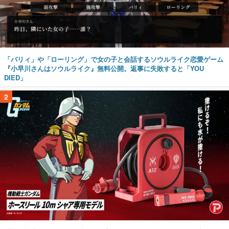
「パリィ」や「ローリング」で女の子と会話するソウルライク恋愛ゲーム
『小早川さんはソウルライク』無料公開。返事に失敗すると「YOU
DIED」
2