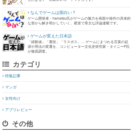
なんでゲームは面白い？
ゲーム開発者・hamatsu氏がゲームの魅力を画面や操作の具体的
な形から解き明かしていく、硬派で骨太な評論連載です。
ゲームが変えた日本語
「経験値」「裏技」「ラスボス」… ゲームにまつわる言葉の起
源や用法の変遷を、コンピューター文化史研究家・タイニーP氏
が徹底調査。
カテゴリ
特集記事
マンガ
女性向け
アプリレビュー
その他