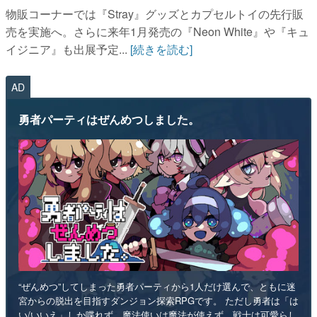
物販コーナーでは『Stray』グッズとカプセルトイの先行販
売を実施へ。さらに来年1月発売の『Neon White』や『キュ
イジニア』も出展予定...
[続きを読む]
AD
勇者パーティはぜんめつしました。
“ぜんめつ”してしまった勇者パーティから1人だけ選んで、ともに迷
宮からの脱出を目指すダンジョン探索RPGです。 ただし勇者は「は
い/いいえ」しか喋れず、魔法使いは魔法が使えず、戦士は可愛らし