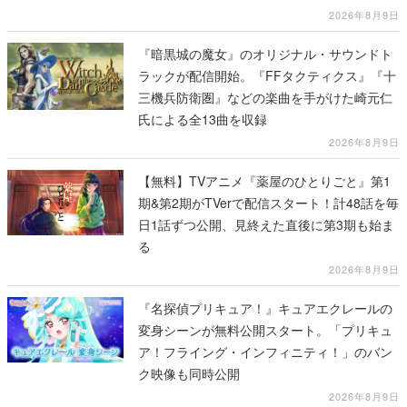
2026年8月9日
『暗黒城の魔女』のオリジナル・サウンドト
ラックが配信開始。『FFタクティクス』『十
三機兵防衛圏』などの楽曲を手がけた崎元仁
氏による全13曲を収録
2026年8月9日
【無料】TVアニメ『薬屋のひとりごと』第1
期&第2期がTVerで配信スタート！計48話を毎
日1話ずつ公開、見終えた直後に第3期も始ま
る
2026年8月9日
『名探偵プリキュア！』キュアエクレールの
変身シーンが無料公開スタート。「プリキュ
ア！フライング・インフィニティ！」のバン
ク映像も同時公開
2026年8月9日