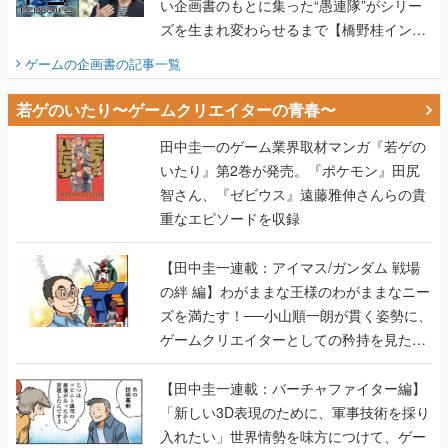
い企画書のもとに集った“愚連隊”がシリー
ズを生まれ変わらせるまで【橋野桂インタ
ビュー】
ゲームの企画書
の記事一覧
若ゲのいたり〜ゲームクリエイターの青春〜
田中圭一のゲーム業界取材マンガ『若ゲの
いたり』第2巻が発売。『ポケモン』田尻
智さん、『ゼビウス』遠藤雅伸さんらの貴
重なエピソードを収録
【田中圭一連載：アイマス/ガンダム 戦場
の絆 編】わがままな王様のわがままなニー
ズを満たす！──小山順一朗が貫く姿勢に、
ゲームクリエイターとしての矜持を見た
【若ゲのいたり最終回】
【田中圭一連載：バーチャファイター編】
「新しい3D表現のために、軍事技術を採り
入れたい」世界情勢を味方につけて、ゲー