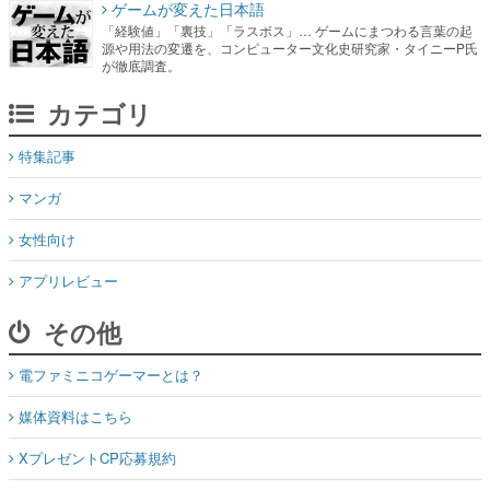
ゲームが変えた日本語
「経験値」「裏技」「ラスボス」… ゲームにまつわる言葉の起
源や用法の変遷を、コンピューター文化史研究家・タイニーP氏
が徹底調査。
カテゴリ
特集記事
マンガ
女性向け
アプリレビュー
その他
電ファミニコゲーマーとは？
媒体資料はこちら
XプレゼントCP応募規約