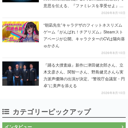
意思を伝える、『ファミレスを享受せよ』開
発元の最新作
2026年8月10日
“朝凪先生”キャラデザのフィットネスリズム
ゲーム『がんばれ！チアリズム』Steamスト
アページが公開。キャラクターのCVは陽向葵
ゅかさん
2026年8月10日
『踊る大捜査線』新作に津田健次郎さん、立
木文彦さん、関智一さん、野島健児さんら実
力派声優陣の出演が決定。“警視庁会議室・円
卓”に美声を添える
2026年8月10日
カテゴリーピックアップ
インタビュー