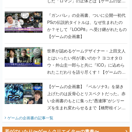
した「ロマン」の正体とは【ゲームの企画
書】
『ガンパレ』の企画書、ついに公開━初代
PSの伝説的タイトルは、なぜ生まれたの
か？そして『LOOP8』へ受け継がれたもの
【ゲームの企画書】
世界が認めるゲームデザイナー・上田文人
とはいったい何が凄いのか？ ヨコオタロ
ウ・外山圭一郎らと共に『ICO』に込めら
れたこだわりを語り尽くす！【ゲームの企
画書】
【ゲームの企画書】『ペルソナ3』を築き
上げたのは反骨心とリスペクトだった。赤
い企画書のもとに集った“愚連隊”がシリー
ズを生まれ変わらせるまで【橋野桂インタ
ビュー】
ゲームの企画書
の記事一覧
若ゲのいたり〜ゲームクリエイターの青春〜