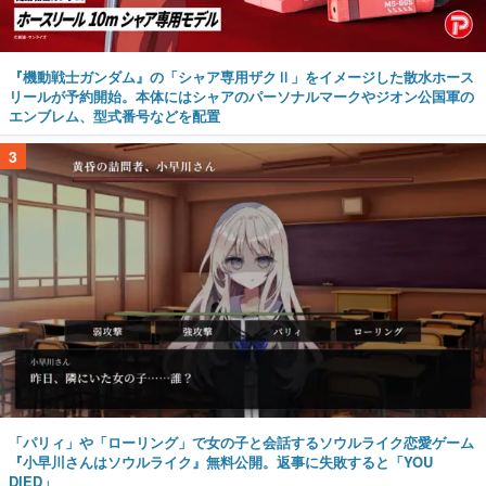
『機動戦士ガンダム』の「シャア専用ザクⅡ」をイメージした散水ホース
リールが予約開始。本体にはシャアのパーソナルマークやジオン公国軍の
エンブレム、型式番号などを配置
3
「パリィ」や「ローリング」で女の子と会話するソウルライク恋愛ゲーム
『小早川さんはソウルライク』無料公開。返事に失敗すると「YOU
DIED」