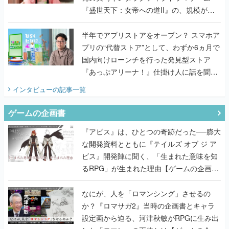
『盛世天下：女帝への道II』の、規模が違
うこだわりをプロデューサーに聞いた
半年でアプリストアをオープン？ スマホア
プリの“代替ストア”として、わずか6ヵ月で
国内向けローンチを行った発見型ストア
『あっぷアリーナ！』仕掛け人に話を聞い
てみた
インタビュー
の記事一覧
ゲームの企画書
『アビス』は、ひとつの奇跡だった──膨大
な開発資料とともに『テイルズ オブ ジ ア
ビス』開発陣に聞く、「生まれた意味を知
るRPG」が生まれた理由【ゲームの企画
書】
なにが、人を「ロマンシング」させるの
か？『ロマサガ2』当時の企画書とキャラ
設定画から迫る、河津秋敏がRPGに生み出