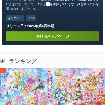
い人形になっていて、僧侶は██を崇拝しています。誰を救うのかを
選ぶのは、あなたです。
インディー
RPG
リリース日：2026年第4四半期
Steamストアページ
ランキング
1