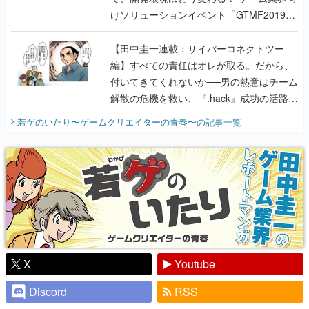
けソリューションイベント「GTMF2019」
に行って、より理解を深めよう【PR】
【田中圭一連載：サイバーコネクトツー
編】すべての責任はオレが取る。だから、
付いてきてくれないか──男の熱意はチーム
解散の危機を救い、『.hack』成功の活路を
開く。業界の快男児・松山 洋に流れる血は
若ゲのいたり〜ゲームクリエイターの青春〜
の記事一覧
『少年ジャンプ』色だった【若ゲのいた
り】
X
Youtube
Discord
RSS