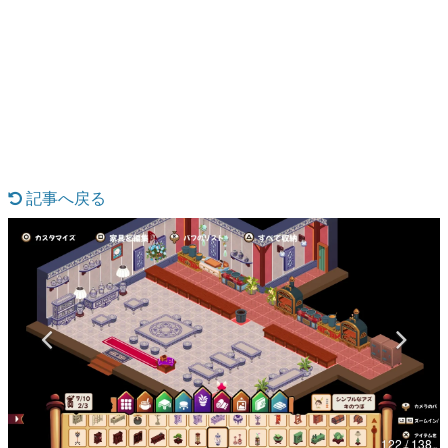
日本のコンテンツ産業やカルチャーに与えた影響を探る企
画です。
日本モバイルゲーム産業史
日本のモバイルゲーム史における主要なトピック・タイト
ルを網羅するほか、開発者へのインタビューや識者による
解説を掲載。約20年の歴史が一望できる決定版！
若ゲのいたり〜ゲームクリエイターの青春〜
『うつヌケ』『ペンと箸』等で知られるマンガ家・田中圭
一先生によるゲーム業界レポートマンガです。
記事へ戻る
なんでゲームは面白い？
ゲーム開発者・hamatsu氏がゲームの魅力を画面や操作の
具体的な形から解き明かしていく、硬派で骨太な評論連載
です。
ゲームが変えた日本語
「経験値」「裏技」「ラスボス」… ゲームにまつわる言葉
の起源や用法の変遷を、コンピューター文化史研究家・タ
イニーP氏が徹底調査。
カテゴリ
122 / 138
特集記事