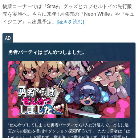
物販コーナーでは『Stray』グッズとカプセルトイの先行販
売を実施へ。さらに来年1月発売の『Neon White』や『キュ
イジニア』も出展予定...
[続きを読む]
AD
勇者パーティはぜんめつしました。
“ぜんめつ”してしまった勇者パーティから1人だけ選んで、ともに迷
宮からの脱出を目指すダンジョン探索RPGです。 ただし勇者は「は
い/いいえ」しか喋れず、魔法使いは魔法が使えず、戦士は可愛らし