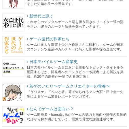
をした短編ホラー小説集です。
新世代に訊く
これからのデジタルゲーム市場を担う若きクリエイター達の姿
を追い、彼らのルーツと情熱を探っていきます。
ゲーム世代の作家たち
ゲームに多大な影響を受けた作家さんに取材し、ゲームが日本
のコンテンツ産業やカルチャーに与えた影響を探る企画です。
日本モバイルゲーム産業史
日本のモバイルゲーム史における主要なトピック・タイトルを
網羅するほか、開発者へのインタビューや識者による解説を掲
載。約20年の歴史が一望できる決定版！
若ゲのいたり〜ゲームクリエイターの青春〜
『うつヌケ』『ペンと箸』等で知られるマンガ家・田中圭一先
生によるゲーム業界レポートマンガです。
なんでゲームは面白い？
ゲーム開発者・hamatsu氏がゲームの魅力を画面や操作の具体的
な形から解き明かしていく、硬派で骨太な評論連載です。