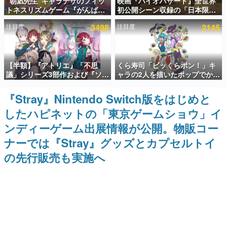
“朝凪先生”キャラデザのフィッ
映画『バイオハザード』全世界
トネスリズムゲーム『がんば
初公開シーン収録の「日本限
インタビュー
れ！チアリズム』Steamストア
定」予告映像が解禁。バイオの
注目度
3498
注目度
2145
ページが公開。キャラクターの
日（8月10日）にあわせて、
連載・特集一覧
CVは陽向葵ゅかさん
「ラクーンシティ総合病院」へ
行く配達人の姿が披露
殿堂入り記事
【半額】『アトリエ』「不思
くら寿司「ビッくらポン！」キ
SNS拡散数が数千以上！ ページビュー数万以上！ などな
ど。多くの人々に読まれた、電ファミ渾身の“殿堂入り”記
議」シリーズ3部作および『ソフ
ャラの2人を描いたポップでかわ
事をまとめました。
ィーのアトリエ2』公式画集の
いいコラボイラストが公開。コ
Kindle版が50%オフとなるセー
ラボイラストを使用した限定T
『Stray』Nintendo Switch版をはじめと
ゲームの企画書
ルが開催中。各作品の設定画や
シャツ&ステッカーがアソビシ
名作ゲームクリエイターの方々に製作時のエピソードをお
したハピネットの「東京ゲームショウ」イ
美麗なイラストの数々をふんだ
ステム主催「Akaku展」にて販
聞きし、ヒットする企画（ゲーム）とは何か？を探ってい
んに収録
売へ
きます。
ンディーゲーム出展情報が公開。物販コー
赫本
ナーでは『Stray』グッズとカプセルトイ
この物語を解いてはいけない。『赫本』は、〈試験問題〉
の先行販売も実施へ
の形をした短編ホラー小説集です。
新世代に訊く
これからのデジタルゲーム市場を担う若きクリエイター達
の姿を追い、彼らのルーツと情熱を探っていきます。
ゲーム世代の作家たち
ゲームに多大な影響を受けた作家さんに取材し、ゲームが