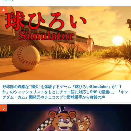
4
野球部の過酷な“補欠”を体験するゲーム『球ひろいSimulator』が「1
件」のウィッシュリストをもとにチェコ語に対応しSNSで話題に。『キン
グダム・カム』開発元やチェコのプロ野球選手から称賛の声
5