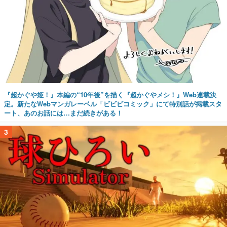
『超かぐや姫！』本編の“10年後”を描く『超かぐやメシ！』Web連載決
定。新たなWebマンガレーベル「ビビビコミック」にて特別話が掲載スタ
ート、あのお話には…まだ続きがある！
3