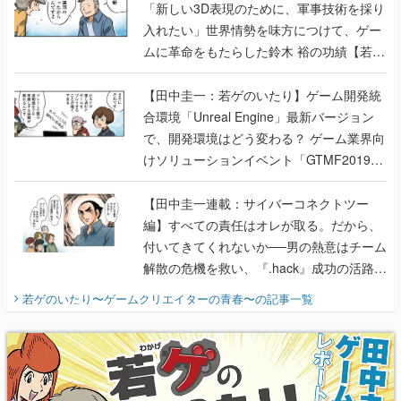
「新しい3D表現のために、軍事技術を採り
入れたい」世界情勢を味方につけて、ゲー
ムに革命をもたらした鈴木 裕の功績【若ゲ
のいたり】
【田中圭一：若ゲのいたり】ゲーム開発統
合環境「Unreal Engine」最新バージョン
で、開発環境はどう変わる？ ゲーム業界向
けソリューションイベント「GTMF2019」
に行って、より理解を深めよう【PR】
【田中圭一連載：サイバーコネクトツー
編】すべての責任はオレが取る。だから、
付いてきてくれないか──男の熱意はチーム
解散の危機を救い、『.hack』成功の活路を
開く。業界の快男児・松山 洋に流れる血は
若ゲのいたり〜ゲームクリエイターの青春〜
の記事一覧
『少年ジャンプ』色だった【若ゲのいた
り】