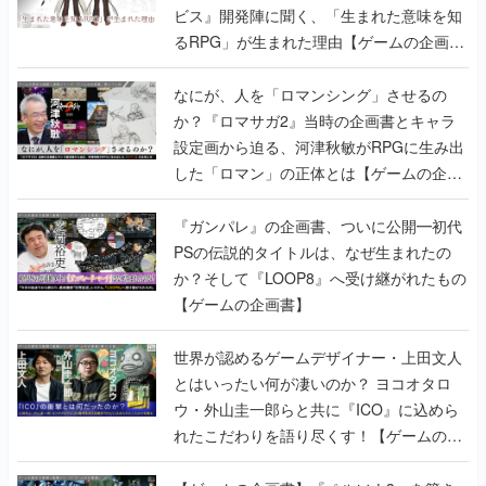
ビス』開発陣に聞く、「生まれた意味を知
るRPG」が生まれた理由【ゲームの企画
書】
なにが、人を「ロマンシング」させるの
か？『ロマサガ2』当時の企画書とキャラ
設定画から迫る、河津秋敏がRPGに生み出
した「ロマン」の正体とは【ゲームの企画
書】
『ガンパレ』の企画書、ついに公開━初代
PSの伝説的タイトルは、なぜ生まれたの
か？そして『LOOP8』へ受け継がれたもの
【ゲームの企画書】
世界が認めるゲームデザイナー・上田文人
とはいったい何が凄いのか？ ヨコオタロ
ウ・外山圭一郎らと共に『ICO』に込めら
れたこだわりを語り尽くす！【ゲームの企
画書】