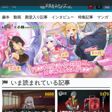
広告をスキップ
赫本
動画
殿堂入り記事
インタビュー
特集記事
マンガ
いま読まれている記事
ピックアップ
注目度
6666
注目度
5170
電ファミのいま読まれている記事ランキング
アプリセール情報