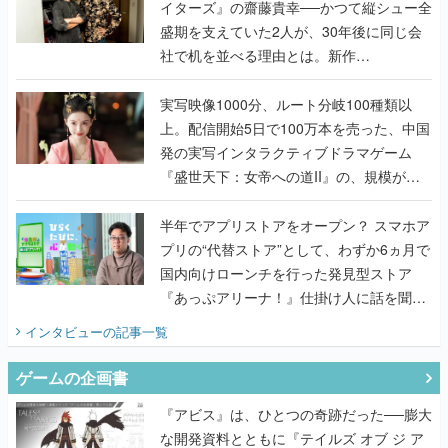
イターズ』の齋藤貴幸──かつて縦シュー全
盛期を支えていた2人が、30年後に同じ会
社で机を並べる理由とは。新作
『TATSUJIN EXTREME』で初タッグを組
んだレジェンド2人に訊く開発秘話
実写映像1000分、ルート分岐100種類以
上。配信開始5日で100万本を売った、中国
発の実写インタラクティブドラマゲーム
『盛世天下：女帝への道II』の、規模が違
うこだわりをプロデューサーに聞いた
半年でアプリストアをオープン？ スマホア
プリの“代替ストア”として、わずか6ヵ月で
国内向けローンチを行った発見型ストア
『あっぷアリーナ！』仕掛け人に話を聞い
てみた
インタビュー
の記事一覧
ゲームの企画書
『アビス』は、ひとつの奇跡だった──膨大
な開発資料とともに『テイルズ オブ ジ ア