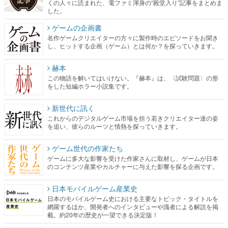
くの人々に読まれた、電ファミ渾身の“殿堂入り”記事をまとめま
した。
ゲームの企画書
名作ゲームクリエイターの方々に製作時のエピソードをお聞き
し、ヒットする企画（ゲーム）とは何か？を探っていきます。
赫本
この物語を解いてはいけない。『赫本』は、〈試験問題〉の形
をした短編ホラー小説集です。
新世代に訊く
これからのデジタルゲーム市場を担う若きクリエイター達の姿
を追い、彼らのルーツと情熱を探っていきます。
ゲーム世代の作家たち
ゲームに多大な影響を受けた作家さんに取材し、ゲームが日本
のコンテンツ産業やカルチャーに与えた影響を探る企画です。
日本モバイルゲーム産業史
日本のモバイルゲーム史における主要なトピック・タイトルを
網羅するほか、開発者へのインタビューや識者による解説を掲
載。約20年の歴史が一望できる決定版！