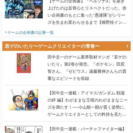
【ゲームの企画書】『ペルソナ3』を築き
上げたのは反骨心とリスペクトだった。赤
い企画書のもとに集った“愚連隊”がシリー
ズを生まれ変わらせるまで【橋野桂インタ
ビュー】
ゲームの企画書
の記事一覧
若ゲのいたり〜ゲームクリエイターの青春〜
田中圭一のゲーム業界取材マンガ『若ゲの
いたり』第2巻が発売。『ポケモン』田尻
智さん、『ゼビウス』遠藤雅伸さんらの貴
重なエピソードを収録
【田中圭一連載：アイマス/ガンダム 戦場
の絆 編】わがままな王様のわがままなニー
ズを満たす！──小山順一朗が貫く姿勢に、
ゲームクリエイターとしての矜持を見た
【若ゲのいたり最終回】
【田中圭一連載：バーチャファイター編】