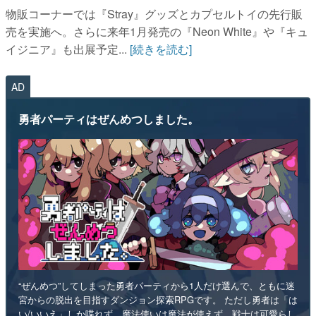
物販コーナーでは『Stray』グッズとカプセルトイの先行販
売を実施へ。さらに来年1月発売の『Neon White』や『キュ
イジニア』も出展予定...
[続きを読む]
AD
勇者パーティはぜんめつしました。
“ぜんめつ”してしまった勇者パーティから1人だけ選んで、ともに迷
宮からの脱出を目指すダンジョン探索RPGです。 ただし勇者は「は
い/いいえ」しか喋れず、魔法使いは魔法が使えず、戦士は可愛らし