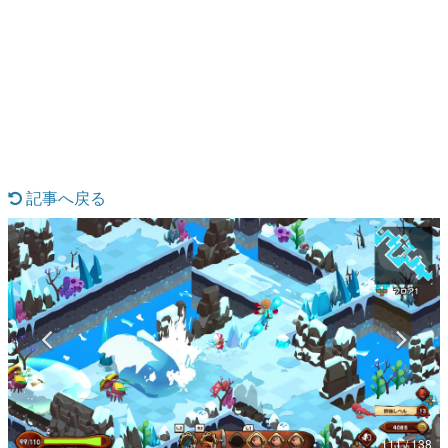
日本のコンテンツ産業やカルチャーに与えた影響を探る企
画です。
日本モバイルゲーム産業史
日本のモバイルゲーム史における主要なトピック・タイト
ルを網羅するほか、開発者へのインタビューや識者による
解説を掲載。約20年の歴史が一望できる決定版！
若ゲのいたり〜ゲームクリエイターの青春〜
『うつヌケ』『ペンと箸』等で知られるマンガ家・田中圭
一先生によるゲーム業界レポートマンガです。
記事へ戻る
なんでゲームは面白い？
ゲーム開発者・hamatsu氏がゲームの魅力を画面や操作の
具体的な形から解き明かしていく、硬派で骨太な評論連載
です。
ゲームが変えた日本語
「経験値」「裏技」「ラスボス」… ゲームにまつわる言葉
の起源や用法の変遷を、コンピューター文化史研究家・タ
イニーP氏が徹底調査。
カテゴリ
111 / 138
特集記事