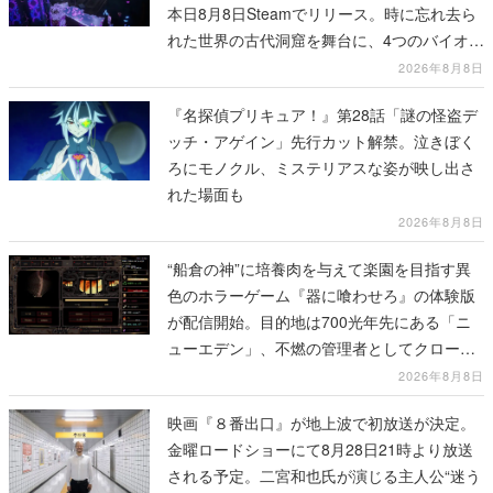
本日8月8日Steamでリリース。時に忘れ去ら
れた世界の古代洞窟を舞台に、4つのバイオー
ムを探索しながら脱出を目指す
2026年8月8日
『名探偵プリキュア！』第28話「謎の怪盗デ
ッチ・アゲイン」先行カット解禁。泣きぼく
ろにモノクル、ミステリアスな姿が映し出さ
れた場面も
2026年8月8日
“船倉の神”に培養肉を与えて楽園を目指す異
色のホラーゲーム『器に喰わせろ』の体験版
が配信開始。目的地は700光年先にある「ニ
ューエデン」、不燃の管理者としてクローン
人間を増やし、加工して神に捧げる
2026年8月8日
映画『８番出口』が地上波で初放送が決定。
金曜ロードショーにて8月28日21時より放送
される予定。二宮和也氏が演じる主人公“迷う