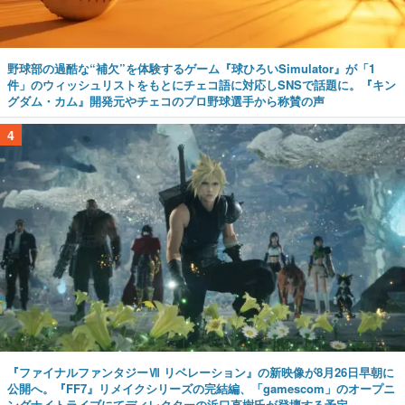
野球部の過酷な“補欠”を体験するゲーム『球ひろいSimulator』が「1
件」のウィッシュリストをもとにチェコ語に対応しSNSで話題に。『キン
グダム・カム』開発元やチェコのプロ野球選手から称賛の声
4
『ファイナルファンタジーⅦ リベレーション』の新映像が8月26日早朝に
公開へ。『FF7』リメイクシリーズの完結編、「gamescom」のオープニ
ングナイトライブにてディレクターの浜口直樹氏が登壇する予定