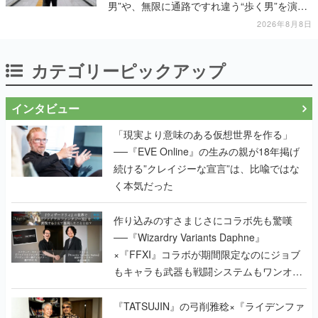
男”や、無限に通路ですれ違う“歩く男”を演じ
る河内大和氏の迫真の演技は必見
2026年8月8日
カテゴリーピックアップ
インタビュー
「現実より意味のある仮想世界を作る」
──『EVE Online』の生みの親が18年掲げ
続ける”クレイジーな宣言”は、比喩ではな
く本気だった
作り込みのすさまじさにコラボ先も驚嘆
──『Wizardry Variants Daphne』
×『FFXI』コラボが期間限定なのにジョブ
もキャラも武器も戦闘システムもワンオフ
で作り込まれた理由を両ディレクターに聞
く
『TATSUJIN』の弓削雅稔×『ライデンファ