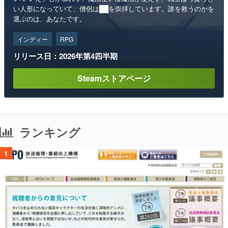
い人形になっていて、僧侶は██を崇拝しています。誰を救うのかを
選ぶのは、あなたです。
インディー
RPG
リリース日：2026年第4四半期
Steamストアページ
ランキング
1