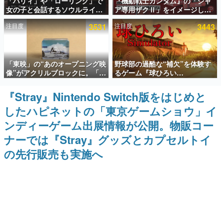
「パリィ」や「ローリング」で
『機動戦士ガンダム』の「シャ
女の子と会話するソウルライク
ア専用ザクⅡ」をイメージした
インタビュー
恋愛ゲーム『小早川さんはソウ
散水ホースリールが予約開始。
注目度
3531
注目度
3443
ルライク』無料公開。返事に失
本体にはシャアのパーソナルマ
連載・特集一覧
敗すると「YOU DIED」
ークやジオン公国軍のエンブレ
ム、型式番号などを配置
殿堂入り記事
「東映」の“あのオープニング映
野球部の過酷な“補欠”を体験す
SNS拡散数が数千以上！ ページビュー数万以上！ などな
ど。多くの人々に読まれた、電ファミ渾身の“殿堂入り”記
像”がアクリルブロックに。「東
るゲーム『球ひろい
事をまとめました。
映ヒストリカル グッズコレクシ
Simulator』が「1件」のウィッ
ョン」が8月下旬より発売
シュリストをもとにチェコ語に
『Stray』Nintendo Switch版をはじめと
ゲームの企画書
対応しSNSで話題に。『キング
名作ゲームクリエイターの方々に製作時のエピソードをお
したハピネットの「東京ゲームショウ」イ
ダム・カム』開発元やチェコの
聞きし、ヒットする企画（ゲーム）とは何か？を探ってい
プロ野球選手から称賛の声
きます。
ンディーゲーム出展情報が公開。物販コー
赫本
ナーでは『Stray』グッズとカプセルトイ
この物語を解いてはいけない。『赫本』は、〈試験問題〉
の先行販売も実施へ
の形をした短編ホラー小説集です。
新世代に訊く
これからのデジタルゲーム市場を担う若きクリエイター達
の姿を追い、彼らのルーツと情熱を探っていきます。
ゲーム世代の作家たち
ゲームに多大な影響を受けた作家さんに取材し、ゲームが