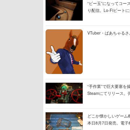
“ビー玉”になってコース
り配信。Lo-Fiビー
VTuber・ばあちゃ
“手作業”で巨大要塞を操
Steamにてリリース
撃をブチかませるロマ
どこか懐かしいゲーム
本日8月7日発売。電
に耳を傾ける