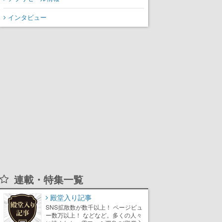
インタビュー
連載・特集一覧
殿堂入り記事
SNS拡散数が数千以上！ ページビュ
ー数万以上！ などなど。多くの人々