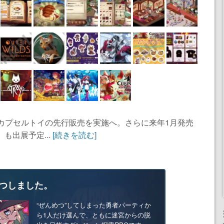
ズとカプセルトイの先行販売を実施へ。さらに来年1月発売
』も出展予定...
[続きを読む]
つしました。
“ぜんめつ”してしまった勇者パーティか
ら1人だけ選んで、ともに迷宮からの脱