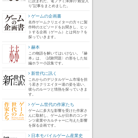
に読まれた、電ファミ渾身の“殿堂入
り”記事をまとめました。
ゲームの企画書
名作ゲームクリエイターの方々に製
作時のエピソードをお聞きし、ヒッ
トする企画（ゲーム）とは何か？を
探っていきます。
赫本
この物語を解いてはいけない。『赫
本』は、〈試験問題〉の形をした短
編ホラー小説集です。
新世代に訊く
これからのデジタルゲーム市場を担
う若きクリエイター達の姿を追い、
彼らのルーツと情熱を探っていきま
す。
ゲーム世代の作家たち
ゲームに多大な影響を受けた作家さ
んに取材し、ゲームが日本のコンテ
ンツ産業やカルチャーに与えた影響
を探る企画です。
日本モバイルゲーム産業史