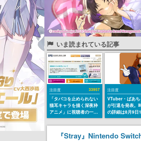
いま読まれている記事
33957
注目度
注目度
「タバコを止められない
VTuber・ばあ
猫耳キャラを描く深夜枠
が引退を発表。
アニメ」に視聴者の一部
の詳細は8月9日
から批判意見。違法薬物
の配信で説明
の使用と思しき描写も含
めて、BPOが議論を交わ
『Stray』Nintendo
す