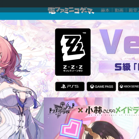
赫本
動画
殿堂