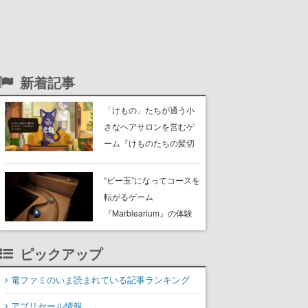
新着記事
「けもの」たちが通う小
さなヘアサロンを営むゲ
ーム『けものたちの髪切
り屋』体験版が配信開
始。悩みを持ったお客様
“ビー玉”になってコースを
と会話を交わし“本当に望
転がるゲーム
んでる髪型”を見つけ出す
『Marblearium』の体験
版がSteamで本日8月7日
より配信。Lo-Fiビートに
ピックアップ
乗って奇妙な空間を探検
電ファミのいま読まれている記事ランキング
アプリセール情報