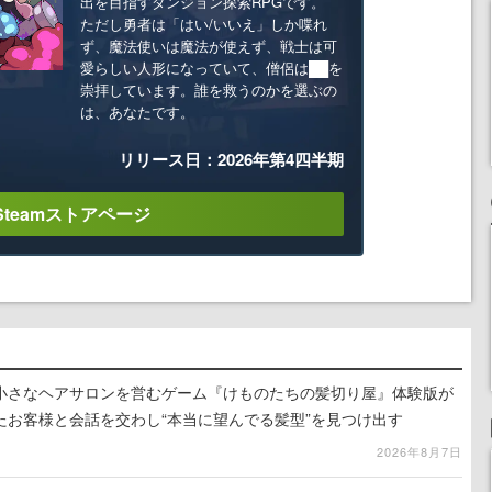
出を目指すダンジョン探索RPGです。
ただし勇者は「はい/いいえ」しか喋れ
ず、魔法使いは魔法が使えず、戦士は可
愛らしい人形になっていて、僧侶は██を
崇拝しています。誰を救うのかを選ぶの
は、あなたです。
リリース日：2026年第4四半期
Steamストアページ
小さなヘアサロンを営むゲーム『けものたちの髪切り屋』体験版が
たお客様と会話を交わし“本当に望んでる髪型”を見つけ出す
2026年8月7日