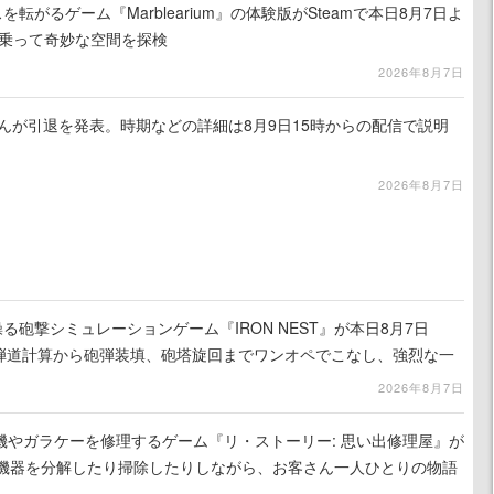
を転がるゲーム『Marblearium』の体験版がSteamで本日8月7日よ
トに乗って奇妙な空間を探検
2026年8月7日
るさんが引退を発表。時期などの詳細は8月9日15時からの配信で説明
2026年8月7日
る砲撃シミュレーションゲーム『IRON NEST』が本日8月7日
。弾道計算から砲弾装填、砲塔旋回までワンオペでこなし、強烈な一
ンある作品
2026年8月7日
機やガラケーを修理するゲーム『リ・ストーリー: 思い出修理屋』が
子機器を分解したり掃除したりしながら、お客さん一人ひとりの物語