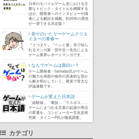
日本のモバイルゲーム史における主
要なトピック・タイトルを網羅する
ほか、開発者へのインタビューや識
者による解説を掲載。約20年の歴史
が一望できる決定版！
若ゲのいたり〜ゲームクリエ
イターの青春〜
『うつヌケ』『ペンと箸』等で知ら
れるマンガ家・田中圭一先生による
ゲーム業界レポートマンガです。
なんでゲームは面白い？
ゲーム開発者・hamatsu氏がゲーム
の魅力を画面や操作の具体的な形か
ら解き明かしていく、硬派で骨太な
評論連載です。
ゲームが変えた日本語
「経験値」「裏技」「ラスボス」…
ゲームにまつわる言葉の起源や用法
の変遷を、コンピューター文化史研
究家・タイニーP氏が徹底調査。
カテゴリ