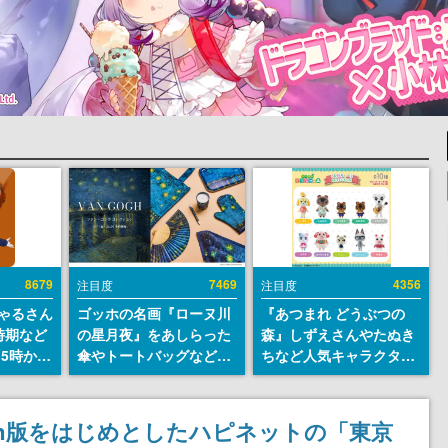
8679
7469
4356
注目度
注目度
ちゃるさん
ゴッホの名画『ローヌ川
『あつまれ どうぶつの
時期など
の星月夜』をあしらった
森』しずえさんやたぬき
15時から
傘やトートバッグなどが
ちなど人気キャラクター
登場。8月7日21時より2
のフロッキードールが9
日間限定で予約販売
月に発売開始。「とたけ
け」や「ちゃちゃまる」
 Switch版をはじめとしたハピネットの「東京
も