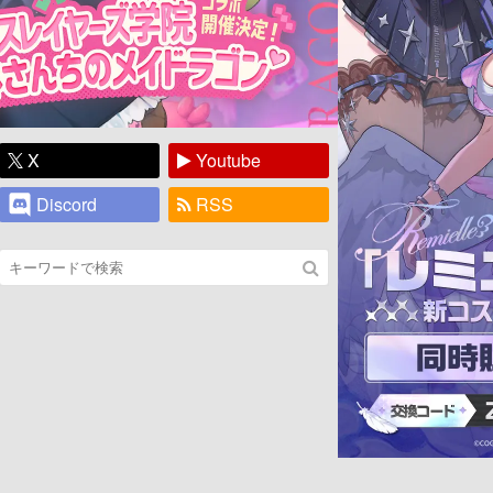
X
Youtube
Discord
RSS