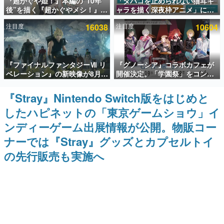
『超かぐや姫！』本編の“10年
「タバコを止められない猫耳キ
後”を描く『超かぐやメシ！』
ャラを描く深夜枠アニメ」に視
インタビュー
Web連載決定。新たなWebマン
聴者の一部から批判意見。違法
注目度
16038
注目度
10604
ガレーベル「ビビビコミック」
薬物の使用と思しき描写も含め
連載・特集一覧
にて特別話が掲載スタート、あ
て、BPOが議論を交わす
のお話には…まだ続きがある！
殿堂入り記事
『ファイナルファンタジーⅦ リ
『グノーシア』コラボカフェが
SNS拡散数が数千以上！ ページビュー数万以上！ などな
ど。多くの人々に読まれた、電ファミ渾身の“殿堂入り”記
ベレーション』の新映像が8月
開催決定。「学園祭」をコンセ
事をまとめました。
26日早朝に公開へ。『FF7』リ
プトに、模擬店やセツやSQ、ラ
メイクシリーズの完結編、
キオたちが学祭バンドを楽しむ
『Stray』Nintendo Switch版をはじめと
ゲームの企画書
「gamescom」のオープニング
様子を切り取った新グッズが展
名作ゲームクリエイターの方々に製作時のエピソードをお
したハピネットの「東京ゲームショウ」イ
ナイトライブにてディレクター
開
聞きし、ヒットする企画（ゲーム）とは何か？を探ってい
の浜口直樹氏が登壇する予定
きます。
ンディーゲーム出展情報が公開。物販コー
赫本
ナーでは『Stray』グッズとカプセルトイ
この物語を解いてはいけない。『赫本』は、〈試験問題〉
の先行販売も実施へ
の形をした短編ホラー小説集です。
新世代に訊く
これからのデジタルゲーム市場を担う若きクリエイター達
の姿を追い、彼らのルーツと情熱を探っていきます。
ゲーム世代の作家たち
ゲームに多大な影響を受けた作家さんに取材し、ゲームが