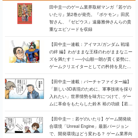
田中圭一のゲーム業界取材マンガ『若ゲの
いたり』第2巻が発売。『ポケモン』田尻
智さん、『ゼビウス』遠藤雅伸さんらの貴
重なエピソードを収録
【田中圭一連載：アイマス/ガンダム 戦場
の絆 編】わがままな王様のわがままなニー
ズを満たす！──小山順一朗が貫く姿勢に、
ゲームクリエイターとしての矜持を見た
【若ゲのいたり最終回】
【田中圭一連載：バーチャファイター編】
「新しい3D表現のために、軍事技術を採り
入れたい」世界情勢を味方につけて、ゲー
ムに革命をもたらした鈴木 裕の功績【若ゲ
のいたり】
【田中圭一：若ゲのいたり】ゲーム開発統
合環境「Unreal Engine」最新バージョン
で、開発環境はどう変わる？ ゲーム業界向