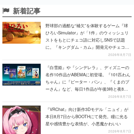
新着記事
野球部の過酷な“補欠”を体験するゲーム『球
ひろいSimulator』が「1件」のウィッシュリ
ストをもとにチェコ語に対応しSNSで話題
に。『キングダム・カム』開発元やチェコの
プロ野球選手から称賛の声
2026年8月7日
『白雪姫』や『シンデレラ』、ディズニーの
名作10作品がABEMAに初登場。『101匹わん
ちゃん』に『ピーター・パン』、『くまのプ
ーさん』など、毎日1作品が午後3時と夜8時
に2回放送
2026年8月7日
『VRChat』向け新作3Dモデル「ニュイ」が
本日8月7日からBOOTHにて発売。瞳に光る
星や感情豊かな表情が、小悪魔かわいい
2026年8月7日