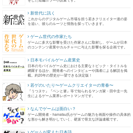
新世代に訊く
これからのデジタルゲーム市場を担う若きクリエイター達の姿
を追い、彼らのルーツと情熱を探っていきます。
ゲーム世代の作家たち
ゲームに多大な影響を受けた作家さんに取材し、ゲームが日本
のコンテンツ産業やカルチャーに与えた影響を探る企画です。
日本モバイルゲーム産業史
日本のモバイルゲーム史における主要なトピック・タイトルを
網羅するほか、開発者へのインタビューや識者による解説を掲
載。約20年の歴史が一望できる決定版！
若ゲのいたり〜ゲームクリエイターの青春〜
『うつヌケ』『ペンと箸』等で知られるマンガ家・田中圭一先
生によるゲーム業界レポートマンガです。
なんでゲームは面白い？
ゲーム開発者・hamatsu氏がゲームの魅力を画面や操作の具体的
な形から解き明かしていく、硬派で骨太な評論連載です。
ゲームが変えた日本語