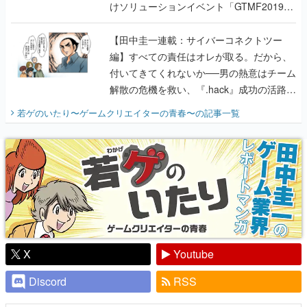
けソリューションイベント「GTMF2019」
に行って、より理解を深めよう【PR】
【田中圭一連載：サイバーコネクトツー
編】すべての責任はオレが取る。だから、
付いてきてくれないか──男の熱意はチーム
解散の危機を救い、『.hack』成功の活路を
開く。業界の快男児・松山 洋に流れる血は
若ゲのいたり〜ゲームクリエイターの青春〜
の記事一覧
『少年ジャンプ』色だった【若ゲのいた
り】
X
Youtube
Discord
RSS