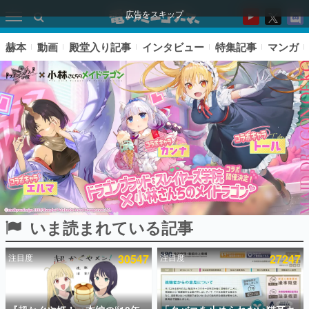
広告をスキップ
赫本
動画
殿堂入り記事
インタビュー
特集記事
マンガ
いま読まれている記事
ピックアップ
注目度
30547
注目度
27247
電ファミのいま読まれている記事ランキング
アプリセール情報