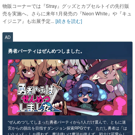
物販コーナーでは『Stray』グッズとカプセルトイの先行販
売を実施へ。さらに来年1月発売の『Neon White』や『キュ
イジニア』も出展予定...
[続きを読む]
AD
勇者パーティはぜんめつしました。
“ぜんめつ”してしまった勇者パーティから1人だけ選んで、ともに迷
宮からの脱出を目指すダンジョン探索RPGです。 ただし勇者は「は
い/いいえ」しか喋れず、魔法使いは魔法が使えず、戦士は可愛らし