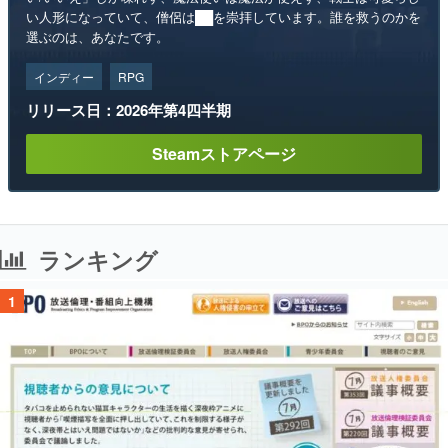
い人形になっていて、僧侶は██を崇拝しています。誰を救うのかを
選ぶのは、あなたです。
インディー
RPG
リリース日：2026年第4四半期
Steamストアページ
ランキング
1