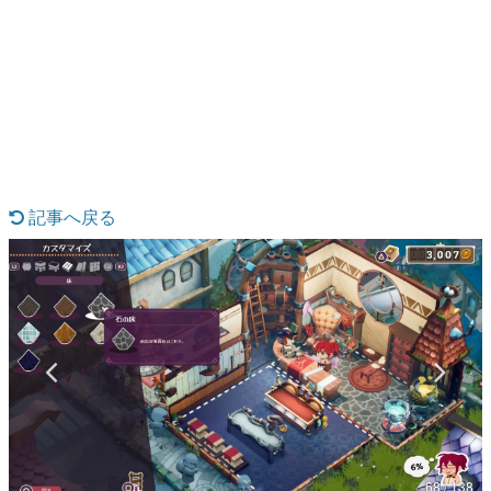
日本のコンテンツ産業やカルチャーに与えた影響を探る企
画です。
日本モバイルゲーム産業史
日本のモバイルゲーム史における主要なトピック・タイト
ルを網羅するほか、開発者へのインタビューや識者による
解説を掲載。約20年の歴史が一望できる決定版！
若ゲのいたり〜ゲームクリエイターの青春〜
『うつヌケ』『ペンと箸』等で知られるマンガ家・田中圭
一先生によるゲーム業界レポートマンガです。
記事へ戻る
なんでゲームは面白い？
ゲーム開発者・hamatsu氏がゲームの魅力を画面や操作の
具体的な形から解き明かしていく、硬派で骨太な評論連載
です。
ゲームが変えた日本語
「経験値」「裏技」「ラスボス」… ゲームにまつわる言葉
の起源や用法の変遷を、コンピューター文化史研究家・タ
イニーP氏が徹底調査。
カテゴリ
68 / 138
特集記事