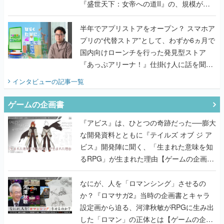
『盛世天下：女帝への道II』の、規模が違
うこだわりをプロデューサーに聞いた
半年でアプリストアをオープン？ スマホア
プリの“代替ストア”として、わずか6ヵ月で
国内向けローンチを行った発見型ストア
『あっぷアリーナ！』仕掛け人に話を聞い
てみた
インタビュー
の記事一覧
ゲームの企画書
『アビス』は、ひとつの奇跡だった──膨大
な開発資料とともに『テイルズ オブ ジ ア
ビス』開発陣に聞く、「生まれた意味を知
るRPG」が生まれた理由【ゲームの企画
書】
なにが、人を「ロマンシング」させるの
か？『ロマサガ2』当時の企画書とキャラ
設定画から迫る、河津秋敏がRPGに生み出
した「ロマン」の正体とは【ゲームの企画