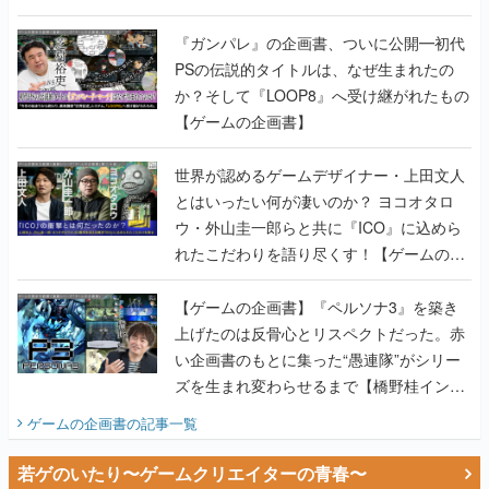
書】
『ガンパレ』の企画書、ついに公開━初代
PSの伝説的タイトルは、なぜ生まれたの
か？そして『LOOP8』へ受け継がれたもの
【ゲームの企画書】
世界が認めるゲームデザイナー・上田文人
とはいったい何が凄いのか？ ヨコオタロ
ウ・外山圭一郎らと共に『ICO』に込めら
れたこだわりを語り尽くす！【ゲームの企
画書】
【ゲームの企画書】『ペルソナ3』を築き
上げたのは反骨心とリスペクトだった。赤
い企画書のもとに集った“愚連隊”がシリー
ズを生まれ変わらせるまで【橋野桂インタ
ビュー】
ゲームの企画書
の記事一覧
若ゲのいたり〜ゲームクリエイターの青春〜