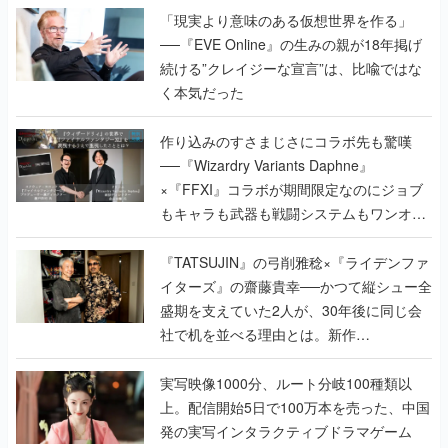
「現実より意味のある仮想世界を作る」
──『EVE Online』の生みの親が18年掲げ
続ける”クレイジーな宣言”は、比喩ではな
く本気だった
作り込みのすさまじさにコラボ先も驚嘆
──『Wizardry Variants Daphne』
×『FFXI』コラボが期間限定なのにジョブ
もキャラも武器も戦闘システムもワンオフ
で作り込まれた理由を両ディレクターに聞
く
『TATSUJIN』の弓削雅稔×『ライデンファ
イターズ』の齋藤貴幸──かつて縦シュー全
盛期を支えていた2人が、30年後に同じ会
社で机を並べる理由とは。新作
『TATSUJIN EXTREME』で初タッグを組
んだレジェンド2人に訊く開発秘話
実写映像1000分、ルート分岐100種類以
上。配信開始5日で100万本を売った、中国
発の実写インタラクティブドラマゲーム