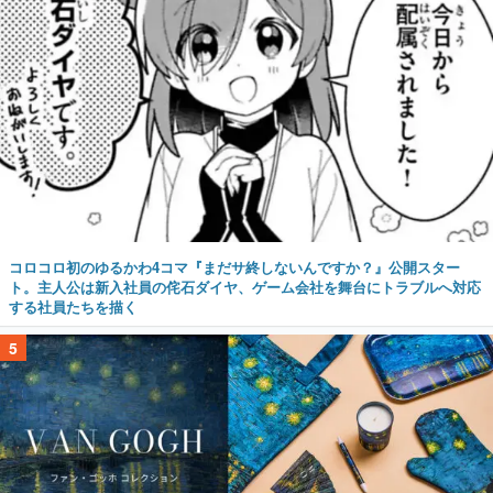
コロコロ初のゆるかわ4コマ『まだサ終しないんですか？』公開スター
ト。主人公は新入社員の侘石ダイヤ、ゲーム会社を舞台にトラブルへ対応
する社員たちを描く
5