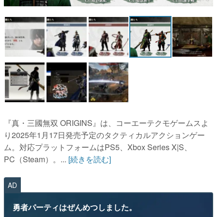
マンガ
女性向け
アプリレビュー
その他
電ファミニコゲーマーとは？
運営：株式会社マレ
『真・三國無双 ORIGINS』は、コーエーテクモゲームスよ
り2025年1月17日発売予定のタクティカルアクションゲー
ム。対応プラットフォームはPS5、Xbox Series X|S、
PC（Steam）。...
[続きを読む]
AD
勇者パーティはぜんめつしました。