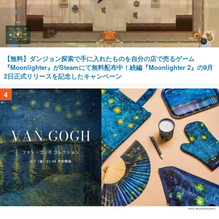
【無料】ダンジョン探索で手に入れたものを自分の店で売るゲーム
『Moonlighter』がSteamにて無料配布中！続編『Moonlighter 2』の9月
2日正式リリースを記念したキャンペーン
4