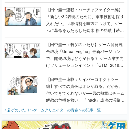
【若ゲのいたり最終回】
【田中圭一連載：バーチャファイター編】
「新しい3D表現のために、軍事技術を採り
入れたい」世界情勢を味方につけて、ゲー
ムに革命をもたらした鈴木 裕の功績【若ゲ
のいたり】
【田中圭一：若ゲのいたり】ゲーム開発統
合環境「Unreal Engine」最新バージョン
で、開発環境はどう変わる？ ゲーム業界向
けソリューションイベント「GTMF2019」
に行って、より理解を深めよう【PR】
【田中圭一連載：サイバーコネクトツー
編】すべての責任はオレが取る。だから、
付いてきてくれないか──男の熱意はチーム
解散の危機を救い、『.hack』成功の活路を
開く。業界の快男児・松山 洋に流れる血は
若ゲのいたり〜ゲームクリエイターの青春〜
の記事一覧
『少年ジャンプ』色だった【若ゲのいた
り】