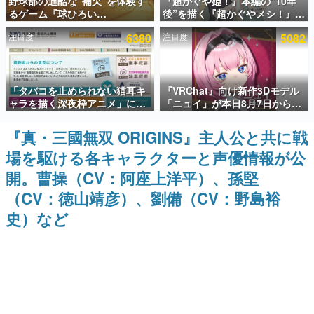
野球部の過酷な“補欠”を体験す
『超かぐや姫！』本編の“10年
るゲーム『球ひろい
後”を描く『超かぐやメシ！』
インタビュー
Simulator』が「1件」のウィッ
Web連載決定。新たなWebマン
注目度
6380
注目度
5082
シュリストをもとにチェコ語に
ガレーベル「ビビビコミック」
連載・特集一覧
対応しSNSで話題に。『キング
にて特別話が掲載スタート、あ
ダム・カム』開発元やチェコの
のお話には…まだ続きがある！
プロ野球選手から称賛の声
殿堂入り記事
「タバコを止められない猫耳キ
『VRChat』向け新作3Dモデル
SNS拡散数が数千以上！ ページビュー数万以上！ などな
ど。多くの人々に読まれた、電ファミ渾身の“殿堂入り”記
ャラを描く深夜枠アニメ」に視
「ニュイ」が本日8月7日から
事をまとめました。
聴者の一部から批判意見。違法
BOOTHにて発売。瞳に光る星
薬物の使用と思しき描写も含め
や感情豊かな表情が、小悪魔か
『真・三國無双 ORIGINS』主人公と共に戦
ゲームの企画書
て、BPOが議論を交わす
わいい
名作ゲームクリエイターの方々に製作時のエピソードをお
場を駆ける各キャラクターと声優情報が公
聞きし、ヒットする企画（ゲーム）とは何か？を探ってい
きます。
開。曹操（CV：阿座上洋平）、孫堅
赫本
（CV：徳山靖彦）、劉備（CV：野島裕
この物語を解いてはいけない。『赫本』は、〈試験問題〉
史）など
の形をした短編ホラー小説集です。
新世代に訊く
これからのデジタルゲーム市場を担う若きクリエイター達
の姿を追い、彼らのルーツと情熱を探っていきます。
ゲーム世代の作家たち
ゲームに多大な影響を受けた作家さんに取材し、ゲームが