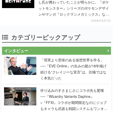
し氏が携わっていたことが明らかに。『ポケ
ットモンスター』シリーズのポケモンデザイ
ンやマンガ『ロックマンメガミックス』など
で知られる
2026年8月7日
カテゴリーピックアップ
インタビュー
「現実より意味のある仮想世界を作る」
──『EVE Online』の生みの親が18年掲げ
続ける”クレイジーな宣言”は、比喩ではな
く本気だった
作り込みのすさまじさにコラボ先も驚嘆
──『Wizardry Variants Daphne』
×『FFXI』コラボが期間限定なのにジョブ
もキャラも武器も戦闘システムもワンオフ