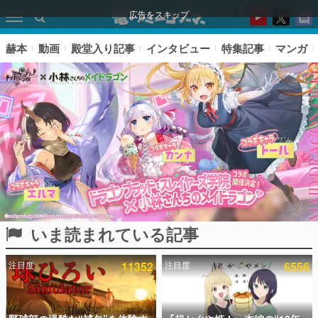
広告をスキップ
赫本
動画
殿堂入り記事
インタビュー
特集記事
マンガ
いま読まれている記事
ピックアップ
注目度
11352
注目度
6556
電ファミのいま読まれている記事ランキング
アプリセール情報