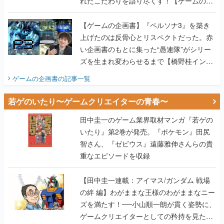
れたこだわりを語り尽くす！【ゲームの企
画書】
【ゲームの企画書】『ペルソナ3』を築き
上げたのは反骨心とリスペクトだった。赤
い企画書のもとに集った“愚連隊”がシリー
ズを生まれ変わらせるまで【橋野桂インタ
ビュー】
ゲームの企画書
の記事一覧
若ゲのいたり〜ゲームクリエイターの青春〜
田中圭一のゲーム業界取材マンガ『若ゲの
いたり』第2巻が発売。『ポケモン』田尻
智さん、『ゼビウス』遠藤雅伸さんらの貴
重なエピソードを収録
【田中圭一連載：アイマス/ガンダム 戦場
の絆 編】わがままな王様のわがままなニー
ズを満たす！──小山順一朗が貫く姿勢に、
ゲームクリエイターとしての矜持を見た