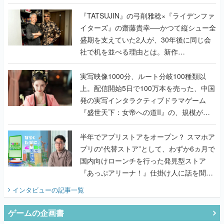
で作り込まれた理由を両ディレクターに聞
く
『TATSUJIN』の弓削雅稔×『ライデンファ
イターズ』の齋藤貴幸──かつて縦シュー全
盛期を支えていた2人が、30年後に同じ会
社で机を並べる理由とは。新作
『TATSUJIN EXTREME』で初タッグを組
んだレジェンド2人に訊く開発秘話
実写映像1000分、ルート分岐100種類以
上。配信開始5日で100万本を売った、中国
発の実写インタラクティブドラマゲーム
『盛世天下：女帝への道II』の、規模が違
うこだわりをプロデューサーに聞いた
半年でアプリストアをオープン？ スマホア
プリの“代替ストア”として、わずか6ヵ月で
国内向けローンチを行った発見型ストア
『あっぷアリーナ！』仕掛け人に話を聞い
てみた
インタビュー
の記事一覧
ゲームの企画書