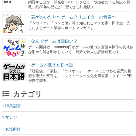
網羅するほか、開発者へのインタビューや識者による解説を掲
載。約20年の歴史が一望できる決定版！
若ゲのいたり〜ゲームクリエイターの青春〜
『うつヌケ』『ペンと箸』等で知られるマンガ家・田中圭一先
生によるゲーム業界レポートマンガです。
なんでゲームは面白い？
ゲーム開発者・hamatsu氏がゲームの魅力を画面や操作の具体的
な形から解き明かしていく、硬派で骨太な評論連載です。
ゲームが変えた日本語
「経験値」「裏技」「ラスボス」… ゲームにまつわる言葉の起
源や用法の変遷を、コンピューター文化史研究家・タイニーP氏
が徹底調査。
カテゴリ
特集記事
マンガ
女性向け