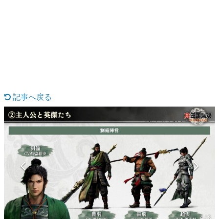
日本のコンテンツ産業やカルチャーに与えた影響を探る企
画です。
日本モバイルゲーム産業史
日本のモバイルゲーム史における主要なトピック・タイト
ルを網羅するほか、開発者へのインタビューや識者による
解説を掲載。約20年の歴史が一望できる決定版！
若ゲのいたり〜ゲームクリエイターの青春〜
『うつヌケ』『ペンと箸』等で知られるマンガ家・田中圭
一先生によるゲーム業界レポートマンガです。
記事へ戻る
なんでゲームは面白い？
ゲーム開発者・hamatsu氏がゲームの魅力を画面や操作の
具体的な形から解き明かしていく、硬派で骨太な評論連載
です。
ゲームが変えた日本語
「経験値」「裏技」「ラスボス」… ゲームにまつわる言葉
の起源や用法の変遷を、コンピューター文化史研究家・タ
イニーP氏が徹底調査。
カテゴリ
4 / 8
特集記事