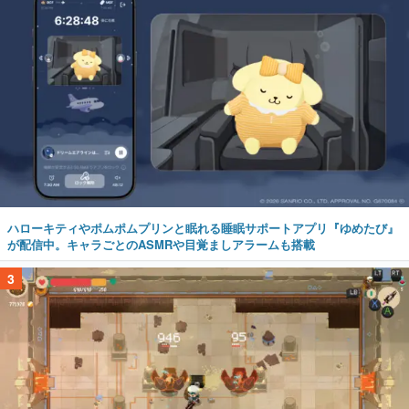
ハローキティやポムポムプリンと眠れる睡眠サポートアプリ『ゆめたび』
が配信中。キャラごとのASMRや目覚ましアラームも搭載
3