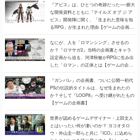
『アビス』は、ひとつの奇跡だった──膨大
な開発資料とともに『テイルズ オブ ジ ア
ビス』開発陣に聞く、「生まれた意味を知
るRPG」が生まれた理由【ゲームの企画
書】
なにが、人を「ロマンシング」させるの
か？『ロマサガ2』当時の企画書とキャラ
設定画から迫る、河津秋敏がRPGに生み出
した「ロマン」の正体とは【ゲームの企画
書】
『ガンパレ』の企画書、ついに公開━初代
PSの伝説的タイトルは、なぜ生まれたの
か？そして『LOOP8』へ受け継がれたもの
【ゲームの企画書】
世界が認めるゲームデザイナー・上田文人
とはいったい何が凄いのか？ ヨコオタロ
ウ・外山圭一郎らと共に『ICO』に込めら