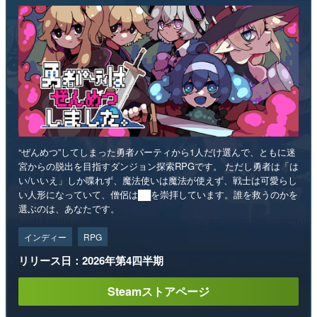
“ぜんめつ”してしまった勇者パーティから1人だけ選んで、ともに迷
宮からの脱出を目指すダンジョン探索RPGです。 ただし勇者は「は
い/いいえ」しか喋れず、魔法使いは魔法が使えず、戦士は可愛らし
い人形になっていて、僧侶は██を崇拝しています。誰を救うのかを
選ぶのは、あなたです。
インディー
RPG
リリース日：2026年第4四半期
Steamストアページ