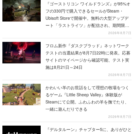
『ゴーストリコン ワイルドランズ』が95%オ
フの330円で購入できるセールがSteam・
Ubisoft Storeで開催中。無料の大型アップデ
ート「ラストライツ」が配信され、期間限定
の無料プレイや過去作の無料配布も
2026年8月7日
フロム新作『ダスクブラッド』ネットワーク
テストの当選結果が8月7日22時に発表。応募
サイトのマイページから確認可能、テスト実
施は8月21日～24日
2026年8月7日
かわいい羊のお世話をして理想の牧場をつく
るゲーム『Little Sheep Valley』体験版が
Steamにて公開。ふわふわの羊を撫でたり、
一緒に遊んだりできる
2026年8月7日
『デルタルーン』チャプター5に、ありがひと