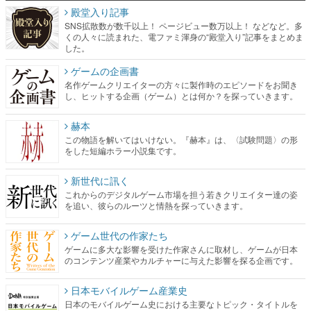
殿堂入り記事
SNS拡散数が数千以上！ ページビュー数万以上！ などなど。多
くの人々に読まれた、電ファミ渾身の“殿堂入り”記事をまとめま
した。
ゲームの企画書
名作ゲームクリエイターの方々に製作時のエピソードをお聞き
し、ヒットする企画（ゲーム）とは何か？を探っていきます。
赫本
この物語を解いてはいけない。『赫本』は、〈試験問題〉の形
をした短編ホラー小説集です。
新世代に訊く
これからのデジタルゲーム市場を担う若きクリエイター達の姿
を追い、彼らのルーツと情熱を探っていきます。
ゲーム世代の作家たち
ゲームに多大な影響を受けた作家さんに取材し、ゲームが日本
のコンテンツ産業やカルチャーに与えた影響を探る企画です。
日本モバイルゲーム産業史
日本のモバイルゲーム史における主要なトピック・タイトルを