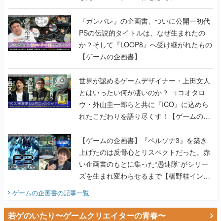
書】
『ガンパレ』の企画書、ついに公開━初代
PSの伝説的タイトルは、なぜ生まれたの
か？そして『LOOP8』へ受け継がれたもの
【ゲームの企画書】
世界が認めるゲームデザイナー・上田文人
とはいったい何が凄いのか？ ヨコオタロ
ウ・外山圭一郎らと共に『ICO』に込めら
れたこだわりを語り尽くす！【ゲームの企
画書】
【ゲームの企画書】『ペルソナ3』を築き
上げたのは反骨心とリスペクトだった。赤
い企画書のもとに集った“愚連隊”がシリー
ズを生まれ変わらせるまで【橋野桂インタ
ビュー】
ゲームの企画書
の記事一覧
若ゲのいたり〜ゲームクリエイターの青春〜