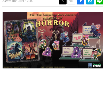
2024年10月28日 17:45
反応
日本のコンテンツ産業やカルチャーに与えた影響を探る企
画です。
日本モバイルゲーム産業史
日本のモバイルゲーム史における主要なトピック・タイト
ルを網羅するほか、開発者へのインタビューや識者による
解説を掲載。約20年の歴史が一望できる決定版！
若ゲのいたり〜ゲームクリエイターの青春〜
『うつヌケ』『ペンと箸』等で知られるマンガ家・田中圭
一先生によるゲーム業界レポートマンガです。
なんでゲームは面白い？
ゲーム開発者・hamatsu氏がゲームの魅力を画面や操作の
具体的な形から解き明かしていく、硬派で骨太な評論連載
です。
ゲームが変えた日本語
「経験値」「裏技」「ラスボス」… ゲームにまつわる言葉
の起源や用法の変遷を、コンピューター文化史研究家・タ
イニーP氏が徹底調査。
カテゴリ
特集記事