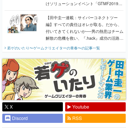
けソリューションイベント「GTMF2019」
に行って、より理解を深めよう【PR】
【田中圭一連載：サイバーコネクトツー
編】すべての責任はオレが取る。だから、
付いてきてくれないか──男の熱意はチーム
解散の危機を救い、『.hack』成功の活路を
開く。業界の快男児・松山 洋に流れる血は
若ゲのいたり〜ゲームクリエイターの青春〜
の記事一覧
『少年ジャンプ』色だった【若ゲのいた
り】
X
Youtube
Discord
RSS