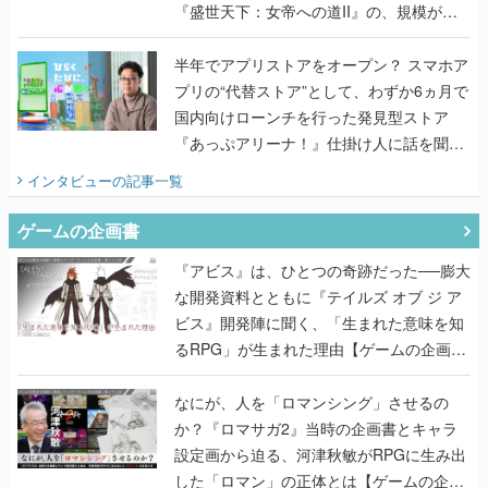
『盛世天下：女帝への道II』の、規模が違
うこだわりをプロデューサーに聞いた
半年でアプリストアをオープン？ スマホア
プリの“代替ストア”として、わずか6ヵ月で
国内向けローンチを行った発見型ストア
『あっぷアリーナ！』仕掛け人に話を聞い
てみた
インタビュー
の記事一覧
ゲームの企画書
『アビス』は、ひとつの奇跡だった──膨大
な開発資料とともに『テイルズ オブ ジ ア
ビス』開発陣に聞く、「生まれた意味を知
るRPG」が生まれた理由【ゲームの企画
書】
なにが、人を「ロマンシング」させるの
か？『ロマサガ2』当時の企画書とキャラ
設定画から迫る、河津秋敏がRPGに生み出
した「ロマン」の正体とは【ゲームの企画