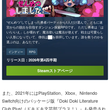
“ぜんめつ”してしまった勇者パーティから1人だけ選んで、ともに迷
宮からの脱出を目指すダンジョン探索RPGです。 ただし勇者は「は
い/いいえ」しか喋れず、魔法使いは魔法が使えず、戦士は可愛らし
い人形になっていて、僧侶は██を崇拝しています。誰を救うのかを
選ぶのは、あなたです。
インディー
RPG
リリース日：2026年第4四半期
Steamストアページ
また、2021年にはPlayStation、Xbox、Nintendo
Switch向けのパッケージ版『Doki Doki Literature
Club Plus!（ドキドキ文芸部プラス！）』も発売され