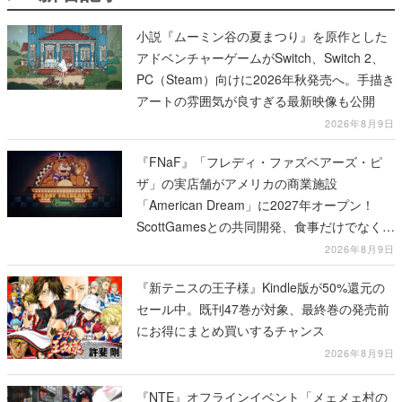
小説『ムーミン谷の夏まつり』を原作とした
アドベンチャーゲームがSwitch、Switch 2、
PC（Steam）向けに2026年秋発売へ。手描き
アートの雰囲気が良すぎる最新映像も公開
2026年8月9日
『FNaF』「フレディ・ファズベアーズ・ピ
ザ」の実店舗がアメリカの商業施設
「American Dream」に2027年オープン！
ScottGamesとの共同開発、食事だけでなくス
テージショーや没入型のホラー体験も楽しめ
2026年8月9日
る
『新テニスの王子様』Kindle版が50%還元の
セール中。既刊47巻が対象、最終巻の発売前
にお得にまとめ買いするチャンス
2026年8月9日
『NTE』オフラインイベント「メェメェ村の