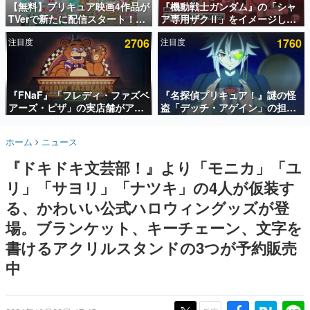
【無料】プリキュア映画4作品が
『機動戦士ガンダム』の「シャ
TVerで新たに配信スタート！な
ア専用ザクⅡ」をイメージした
インタビュー
んと2018年～2024年の映画ほぼ
散水ホースリールが予約開始。
注目度
2706
注目度
1760
すべてが見放題に、ぶっちゃけ
本体にはシャアのパーソナルマ
連載・特集一覧
ありえないラインナップ
ークやジオン公国軍のエンブレ
ム、型式番号などを配置
殿堂入り記事
SNS拡散数が数千以上！ ページビュー数万以上！ などな
『FNaF』「フレディ・ファズベ
『名探偵プリキュア！』謎の怪
ど。多くの人々に読まれた、電ファミ渾身の“殿堂入り”記
アーズ・ピザ」の実店舗がアメ
盗「デッチ・アゲイン」の担当
事をまとめました。
リカの商業施設「American
キャストは天﨑滉平さんと判
Dream」に2027年オープン！
明。『Re:ゼロから始める異世
ゲームの企画書
ホーム
ニュース
ScottGamesとの共同開発、食
界生活』オットー役、『ヒプノ
名作ゲームクリエイターの方々に製作時のエピソードをお
聞きし、ヒットする企画（ゲーム）とは何か？を探ってい
事だけでなくステージショーや
シスマイク』山田三郎役など
『ドキドキ文芸部！』より「モニカ」「ユ
きます。
没入型のホラー体験も楽しめる
リ」「サヨリ」「ナツキ」の4人が仮装す
赫本
この物語を解いてはいけない。『赫本』は、〈試験問題〉
る、かわいい公式ハロウィングッズが登
の形をした短編ホラー小説集です。
場。ブランケット、キーチェーン、文字を
書けるアクリルスタンドの3つが予約販売
新世代に訊く
これからのデジタルゲーム市場を担う若きクリエイター達
中
の姿を追い、彼らのルーツと情熱を探っていきます。
ゲーム世代の作家たち
ゲームに多大な影響を受けた作家さんに取材し、ゲームが