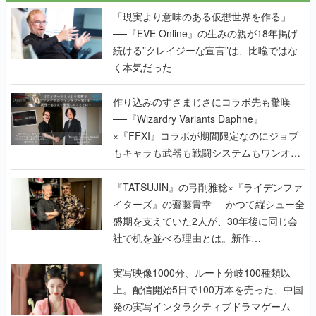
「現実より意味のある仮想世界を作る」
──『EVE Online』の生みの親が18年掲げ
続ける”クレイジーな宣言”は、比喩ではな
く本気だった
作り込みのすさまじさにコラボ先も驚嘆
──『Wizardry Variants Daphne』
×『FFXI』コラボが期間限定なのにジョブ
もキャラも武器も戦闘システムもワンオフ
で作り込まれた理由を両ディレクターに聞
く
『TATSUJIN』の弓削雅稔×『ライデンファ
イターズ』の齋藤貴幸──かつて縦シュー全
盛期を支えていた2人が、30年後に同じ会
社で机を並べる理由とは。新作
『TATSUJIN EXTREME』で初タッグを組
んだレジェンド2人に訊く開発秘話
実写映像1000分、ルート分岐100種類以
上。配信開始5日で100万本を売った、中国
発の実写インタラクティブドラマゲーム