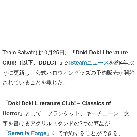
マンガ
女性向け
アプリレビュー
その他
Team Salvatoは10月25日、
『Doki Doki Literature
の
を約4年ぶ
Club!（以下、DDLC）』
Steamニュース
電ファミニコゲーマーとは？
りに更新し、公式ハロウィングッズの予約販売が開始
運営：株式会社マレ
されていることを報じた。
「Doki Doki Literature Club! – Classics of
として、ブランケット、キーチェーン、文
Horror」
字を書けるアクリルスタンドの3つの商品が
にて予約することができる。
「Serenity Forge」