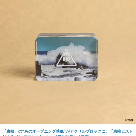
「東映」の“あのオープニング映像”がアクリルブロックに。「東映ヒスト