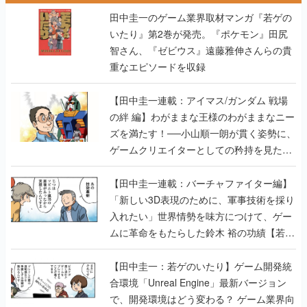
田中圭一のゲーム業界取材マンガ『若ゲの
いたり』第2巻が発売。『ポケモン』田尻
智さん、『ゼビウス』遠藤雅伸さんらの貴
重なエピソードを収録
【田中圭一連載：アイマス/ガンダム 戦場
の絆 編】わがままな王様のわがままなニー
ズを満たす！──小山順一朗が貫く姿勢に、
ゲームクリエイターとしての矜持を見た
【若ゲのいたり最終回】
【田中圭一連載：バーチャファイター編】
「新しい3D表現のために、軍事技術を採り
入れたい」世界情勢を味方につけて、ゲー
ムに革命をもたらした鈴木 裕の功績【若ゲ
のいたり】
【田中圭一：若ゲのいたり】ゲーム開発統
合環境「Unreal Engine」最新バージョン
で、開発環境はどう変わる？ ゲーム業界向