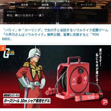
「パリィ」や「ローリング」で女の子と会話するソウルライク恋愛ゲーム
『小早川さんはソウルライク』無料公開。返事に失敗すると「YOU
DIED」
2