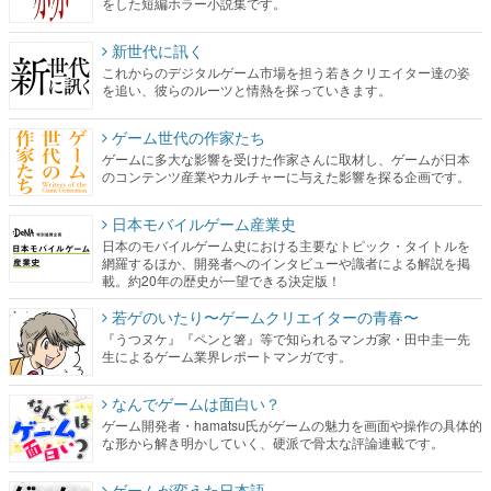
をした短編ホラー小説集です。
新世代に訊く
これからのデジタルゲーム市場を担う若きクリエイター達の姿
を追い、彼らのルーツと情熱を探っていきます。
ゲーム世代の作家たち
ゲームに多大な影響を受けた作家さんに取材し、ゲームが日本
のコンテンツ産業やカルチャーに与えた影響を探る企画です。
日本モバイルゲーム産業史
日本のモバイルゲーム史における主要なトピック・タイトルを
網羅するほか、開発者へのインタビューや識者による解説を掲
載。約20年の歴史が一望できる決定版！
若ゲのいたり〜ゲームクリエイターの青春〜
『うつヌケ』『ペンと箸』等で知られるマンガ家・田中圭一先
生によるゲーム業界レポートマンガです。
なんでゲームは面白い？
ゲーム開発者・hamatsu氏がゲームの魅力を画面や操作の具体的
な形から解き明かしていく、硬派で骨太な評論連載です。
ゲームが変えた日本語