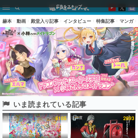
広告をスキップ
赫本
動画
殿堂入り記事
インタビュー
特集記事
マンガ
いま読まれている記事
ピックアップ
注目度
6105
注目度
2893
電ファミのいま読まれている記事ランキング
アプリセール情報