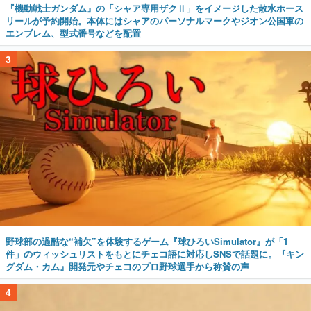
『機動戦士ガンダム』の「シャア専用ザクⅡ」をイメージした散水ホース
リールが予約開始。本体にはシャアのパーソナルマークやジオン公国軍の
エンブレム、型式番号などを配置
3
野球部の過酷な“補欠”を体験するゲーム『球ひろいSimulator』が「1
件」のウィッシュリストをもとにチェコ語に対応しSNSで話題に。『キン
グダム・カム』開発元やチェコのプロ野球選手から称賛の声
4