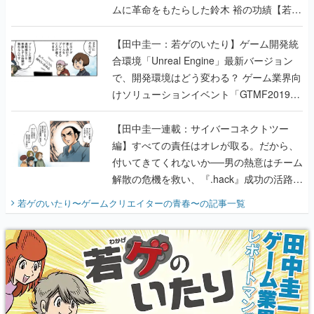
ムに革命をもたらした鈴木 裕の功績【若ゲ
のいたり】
【田中圭一：若ゲのいたり】ゲーム開発統
合環境「Unreal Engine」最新バージョン
で、開発環境はどう変わる？ ゲーム業界向
けソリューションイベント「GTMF2019」
に行って、より理解を深めよう【PR】
【田中圭一連載：サイバーコネクトツー
編】すべての責任はオレが取る。だから、
付いてきてくれないか──男の熱意はチーム
解散の危機を救い、『.hack』成功の活路を
開く。業界の快男児・松山 洋に流れる血は
若ゲのいたり〜ゲームクリエイターの青春〜
の記事一覧
『少年ジャンプ』色だった【若ゲのいた
り】