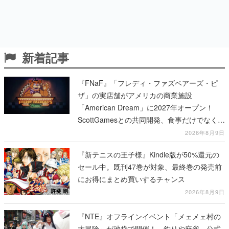
新着記事
『FNaF』「フレディ・ファズベアーズ・ピ
ザ」の実店舗がアメリカの商業施設
「American Dream」に2027年オープン！
ScottGamesとの共同開発、食事だけでなくス
テージショーや没入型のホラー体験も楽しめ
2026年8月9日
る
『新テニスの王子様』Kindle版が50%還元の
セール中。既刊47巻が対象、最終巻の発売前
にお得にまとめ買いするチャンス
2026年8月9日
『NTE』オフラインイベント「メェメェ村の
大冒険」が池袋で開催！ 釣りや麻雀、公式