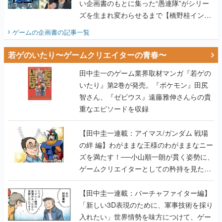
い企画書のもとに集った“愚連隊”がシリー
ズを生まれ変わらせるまで【橋野桂インタ
ビュー】
ゲームの企画書
の記事一覧
若ゲのいたり〜ゲームクリエイターの青春〜
田中圭一のゲーム業界取材マンガ『若ゲの
いたり』第2巻が発売。『ポケモン』田尻
智さん、『ゼビウス』遠藤雅伸さんらの貴
重なエピソードを収録
【田中圭一連載：アイマス/ガンダム 戦場
の絆 編】わがままな王様のわがままなニー
ズを満たす！──小山順一朗が貫く姿勢に、
ゲームクリエイターとしての矜持を見た
【若ゲのいたり最終回】
【田中圭一連載：バーチャファイター編】
「新しい3D表現のために、軍事技術を採り
入れたい」世界情勢を味方につけて、ゲー