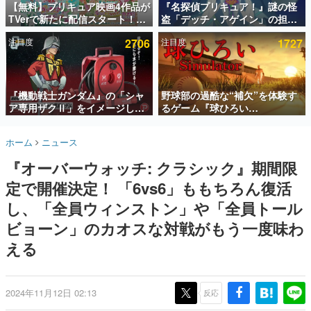
【無料】プリキュア映画4作品が
『名探偵プリキュア！』謎の怪
TVerで新たに配信スタート！な
盗「デッチ・アゲイン」の担当
インタビュー
んと2018年～2024年の映画ほぼ
キャストは天﨑滉平さんと判
注目度
2706
注目度
1727
すべてが見放題に、ぶっちゃけ
明。『Re:ゼロから始める異世
連載・特集一覧
ありえないラインナップ
界生活』オットー役、『ヒプノ
シスマイク』山田三郎役など
殿堂入り記事
SNS拡散数が数千以上！ ページビュー数万以上！ などな
『機動戦士ガンダム』の「シャ
野球部の過酷な“補欠”を体験す
ど。多くの人々に読まれた、電ファミ渾身の“殿堂入り”記
ア専用ザクⅡ」をイメージした
るゲーム『球ひろい
事をまとめました。
散水ホースリールが予約開始。
Simulator』が「1件」のウィッ
本体にはシャアのパーソナルマ
シュリストをもとにチェコ語に
ゲームの企画書
ホーム
ニュース
ークやジオン公国軍のエンブレ
対応しSNSで話題に。『キング
名作ゲームクリエイターの方々に製作時のエピソードをお
聞きし、ヒットする企画（ゲーム）とは何か？を探ってい
ム、型式番号などを配置
ダム・カム』開発元やチェコの
『オーバーウォッチ: クラシック』期間限
きます。
プロ野球選手から称賛の声
定で開催決定！ 「6vs6」ももちろん復活
赫本
この物語を解いてはいけない。『赫本』は、〈試験問題〉
し、「全員ウィンストン」や「全員トール
の形をした短編ホラー小説集です。
ビョーン」のカオスな対戦がもう一度味わ
える
新世代に訊く
これからのデジタルゲーム市場を担う若きクリエイター達
の姿を追い、彼らのルーツと情熱を探っていきます。
2024年11月12日 02:13
反応
ゲーム世代の作家たち
ゲームに多大な影響を受けた作家さんに取材し、ゲームが