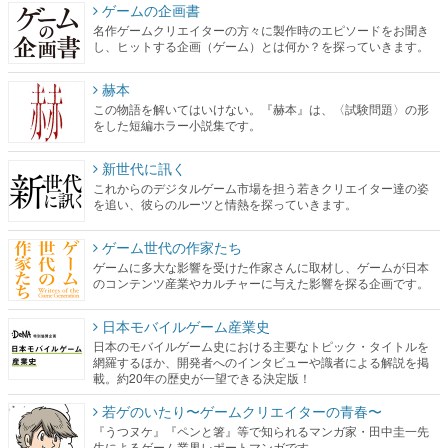
ゲームの企画書
名作ゲームクリエイターの方々に製作時のエピソードをお聞き
し、ヒットする企画（ゲーム）とは何か？を探っていきます。
赫本
この物語を解いてはいけない。『赫本』は、〈試験問題〉の形
をした短編ホラー小説集です。
新世代に訊く
これからのデジタルゲーム市場を担う若きクリエイター達の姿
を追い、彼らのルーツと情熱を探っていきます。
ゲーム世代の作家たち
ゲームに多大な影響を受けた作家さんに取材し、ゲームが日本
のコンテンツ産業やカルチャーに与えた影響を探る企画です。
日本モバイルゲーム産業史
日本のモバイルゲーム史における主要なトピック・タイトルを
網羅するほか、開発者へのインタビューや識者による解説を掲
載。約20年の歴史が一望できる決定版！
若ゲのいたり〜ゲームクリエイターの青春〜
『うつヌケ』『ペンと箸』等で知られるマンガ家・田中圭一先
生によるゲーム業界レポートマンガです。