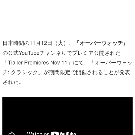
マンガ
女性向け
アプリレビュー
日本時間の11月12日（火）、
『オーバーウォッチ』
その他
の公式YouTubeチャンネルでプレミア公開された
「Trailer Premieres Nov 11」にて、「オーバーウォッ
電ファミニコゲーマーとは？
チ: クラシック」が期間限定で開催されることが発表
運営：株式会社マレ
された。