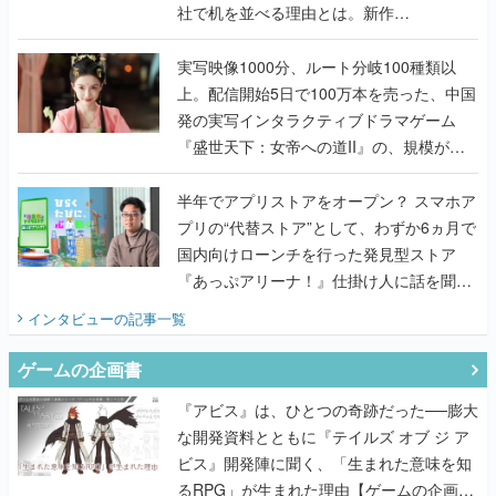
社で机を並べる理由とは。新作
『TATSUJIN EXTREME』で初タッグを組
んだレジェンド2人に訊く開発秘話
実写映像1000分、ルート分岐100種類以
上。配信開始5日で100万本を売った、中国
発の実写インタラクティブドラマゲーム
『盛世天下：女帝への道II』の、規模が違
うこだわりをプロデューサーに聞いた
半年でアプリストアをオープン？ スマホア
プリの“代替ストア”として、わずか6ヵ月で
国内向けローンチを行った発見型ストア
『あっぷアリーナ！』仕掛け人に話を聞い
てみた
インタビュー
の記事一覧
ゲームの企画書
『アビス』は、ひとつの奇跡だった──膨大
な開発資料とともに『テイルズ オブ ジ ア
ビス』開発陣に聞く、「生まれた意味を知
るRPG」が生まれた理由【ゲームの企画