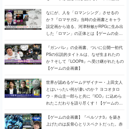
書】
なにが、人を「ロマンシング」させるの
か？『ロマサガ2』当時の企画書とキャラ
設定画から迫る、河津秋敏がRPGに生み出
した「ロマン」の正体とは【ゲームの企画
書】
『ガンパレ』の企画書、ついに公開━初代
PSの伝説的タイトルは、なぜ生まれたの
か？そして『LOOP8』へ受け継がれたもの
【ゲームの企画書】
世界が認めるゲームデザイナー・上田文人
とはいったい何が凄いのか？ ヨコオタロ
ウ・外山圭一郎らと共に『ICO』に込めら
れたこだわりを語り尽くす！【ゲームの企
画書】
【ゲームの企画書】『ペルソナ3』を築き
上げたのは反骨心とリスペクトだった。赤