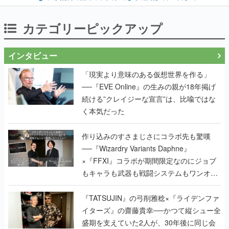
カテゴリーピックアップ
インタビュー
「現実より意味のある仮想世界を作る」
──『EVE Online』の生みの親が18年掲げ
続ける”クレイジーな宣言”は、比喩ではな
く本気だった
作り込みのすさまじさにコラボ先も驚嘆
──『Wizardry Variants Daphne』
×『FFXI』コラボが期間限定なのにジョブ
もキャラも武器も戦闘システムもワンオフ
で作り込まれた理由を両ディレクターに聞
く
『TATSUJIN』の弓削雅稔×『ライデンファ
イターズ』の齋藤貴幸──かつて縦シュー全
盛期を支えていた2人が、30年後に同じ会