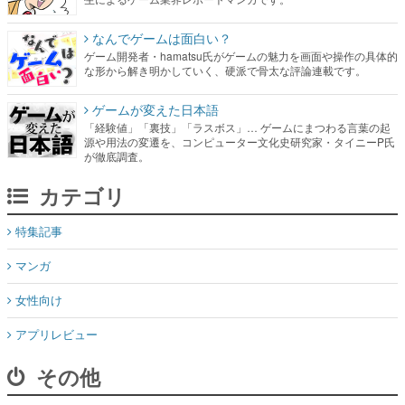
なんでゲームは面白い？
ゲーム開発者・hamatsu氏がゲームの魅力を画面や操作の具体的
な形から解き明かしていく、硬派で骨太な評論連載です。
ゲームが変えた日本語
「経験値」「裏技」「ラスボス」… ゲームにまつわる言葉の起
源や用法の変遷を、コンピューター文化史研究家・タイニーP氏
が徹底調査。
カテゴリ
特集記事
マンガ
女性向け
アプリレビュー
その他