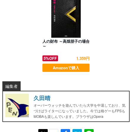
人の財布 ～高畑朋子の場合
～
5%OFF
1,359円
Amazonで購入
編集者
久田晴
オーバーウォッチを遊んでいたら大学を中退しており、気
づけばライターになっていました。今では格ゲーもFPSも
MOBAも楽しんでいます。ブラウザはOpera