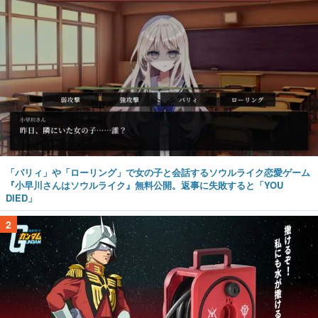
「パリィ」や「ローリング」で女の子と会話するソウルライク恋愛ゲーム
『小早川さんはソウルライク』無料公開。返事に失敗すると「YOU
DIED」
2