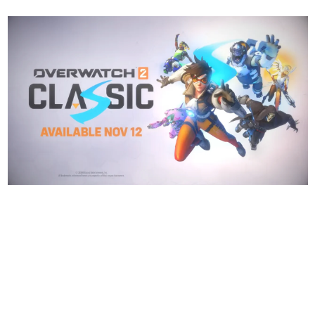
日本のコンテンツ産業やカルチャーに与えた影響を探る企
画です。
日本モバイルゲーム産業史
日本のモバイルゲーム史における主要なトピック・タイト
ルを網羅するほか、開発者へのインタビューや識者による
解説を掲載。約20年の歴史が一望できる決定版！
若ゲのいたり〜ゲームクリエイターの青春〜
『うつヌケ』『ペンと箸』等で知られるマンガ家・田中圭
一先生によるゲーム業界レポートマンガです。
なんでゲームは面白い？
ゲーム開発者・hamatsu氏がゲームの魅力を画面や操作の
具体的な形から解き明かしていく、硬派で骨太な評論連載
です。
ゲームが変えた日本語
「経験値」「裏技」「ラスボス」… ゲームにまつわる言葉
の起源や用法の変遷を、コンピューター文化史研究家・タ
イニーP氏が徹底調査。
カテゴリ
特集記事