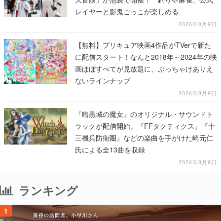
レイヤーと影鬼ごっこが楽しめる
2026年8月9日
【無料】プリキュア映画4作品がTVerで新た
に配信スタート！なんと2018年～2024年の映
画ほぼすべてが見放題に、ぶっちゃけありえ
ないラインナップ
2026年8月9日
『暗黒城の魔女』のオリジナル・サウンドト
ラックが配信開始。『FFタクティクス』『十
三機兵防衛圏』などの楽曲を手がけた崎元仁
氏による全13曲を収録
2026年8月9日
ランキング
1