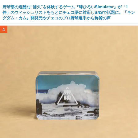
野球部の過酷な“補欠”を体験するゲーム『球ひろいSimulator』が「1
件」のウィッシュリストをもとにチェコ語に対応しSNSで話題に。『キン
グダム・カム』開発元やチェコのプロ野球選手から称賛の声
4