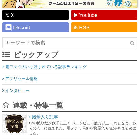
X
Youtube
Discord
RSS
ピックアップ
電ファミのいま読まれている記事ランキング
アプリセール情報
インタビュー
連載・特集一覧
殿堂入り記事
SNS拡散数が数千以上！ ページビュー数万以上！ などなど。多
くの人々に読まれた、電ファミ渾身の“殿堂入り”記事をまとめま
した。