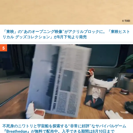
「東映」の“あのオープニング映像”がアクリルブロックに。「東映ヒスト
リカル グッズコレクション」が8月下旬より発売
5
不死身のニワトリと宇宙船を探索する“非常に好評”なサバイバルゲーム
『Breathedge』が無料で配布中。入手できる期間は8月10日まで