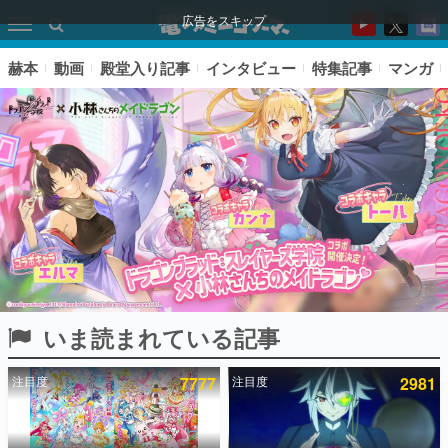
広告をスキップ
赫本
動画
殿堂入り記事
インタビュー
特集記事
マンガ
いま読まれている記事
ピックアップ
注目度
7777
注目度
2981
電ファミのいま読まれている記事ランキング
アプリセール情報