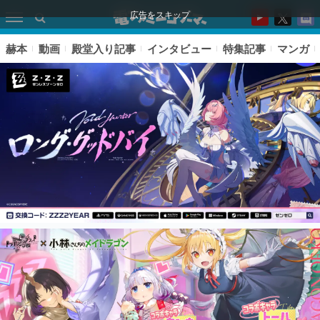
広告をスキップ
赫本
動画
殿堂入り記事
インタビュー
特集記事
マンガ
ピックアップ
電ファミのいま読まれている記事ランキング
アプリセール情報