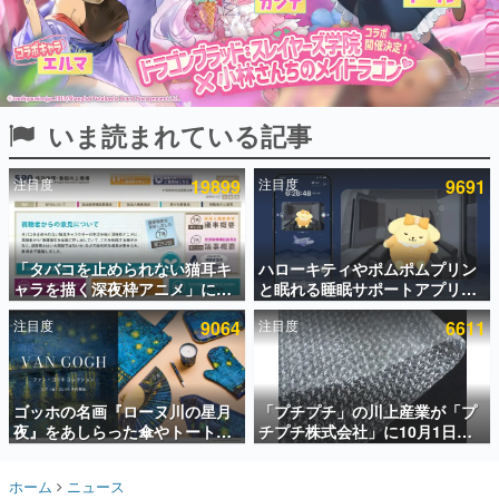
インタビュー
連載・特集一覧
殿堂入り記事
いま読まれている記事
SNS拡散数が数千以上！ ページビュー数万以上！ などな
ど。多くの人々に読まれた、電ファミ渾身の“殿堂入り”記
事をまとめました。
注目度
19899
注目度
9691
ゲームの企画書
名作ゲームクリエイターの方々に製作時のエピソードをお
聞きし、ヒットする企画（ゲーム）とは何か？を探ってい
「タバコを止められない猫耳キ
ハローキティやポムポムプリン
きます。
ャラを描く深夜枠アニメ」に視
と眠れる睡眠サポートアプリ
赫本
聴者の一部から批判意見。違法
『ゆめたび』が配信中。キャラ
この物語を解いてはいけない。『赫本』は、〈試験問題〉
注目度
9064
注目度
6611
薬物の使用と思しき描写も含め
ごとのASMRや目覚ましアラー
の形をした短編ホラー小説集です。
て、BPOが議論を交わす
ムも搭載
新世代に訊く
ゴッホの名画『ローヌ川の星月
「プチプチ」の川上産業が「プ
これからのデジタルゲーム市場を担う若きクリエイター達
の姿を追い、彼らのルーツと情熱を探っていきます。
夜』をあしらった傘やトートバ
チプチ株式会社」に10月1日よ
ッグなどが登場。8月7日21時よ
り社名変更へ。創業58年で初め
り2日間限定で予約販売
ての変更で、“プチッ”と鳴るお
ゲーム世代の作家たち
ホーム
ニュース
なじみの緩衝材が会社の名前に
ゲームに多大な影響を受けた作家さんに取材し、ゲームが