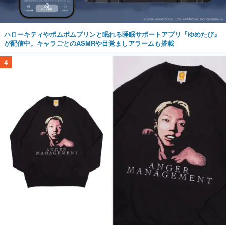
ハローキティやポムポムプリンと眠れる睡眠サポートアプリ『ゆめたび』
が配信中。キャラごとのASMRや目覚ましアラームも搭載
4