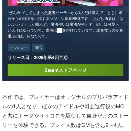
“ぜんめつ”してしまった勇者パーティから1人だけ選んで、ともに迷
宮からの脱出を目指すダンジョン探索RPGです。 ただし勇者は「は
い/いいえ」しか喋れず、魔法使いは魔法が使えず、戦士は可愛らし
い人形になっていて、僧侶は██を崇拝しています。誰を救うのかを
選ぶのは、あなたです。
インディー
RPG
リリース日：2026年第4四半期
Steamストアページ
本作では、プレイヤーはオリジナルのプリパラアイド
ルの1人となり、ほかのアイドルや司会進行役のMC
と共にトークやサイコロを駆使して自身だけのストー
リーを体験できる。プレイ人数はGMを含む2～4人。