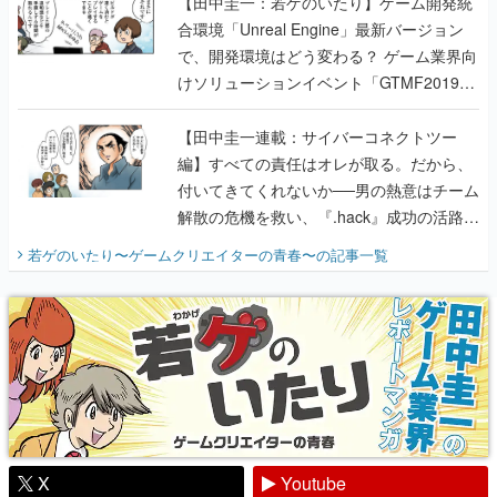
【田中圭一：若ゲのいたり】ゲーム開発統
合環境「Unreal Engine」最新バージョン
で、開発環境はどう変わる？ ゲーム業界向
けソリューションイベント「GTMF2019」
に行って、より理解を深めよう【PR】
【田中圭一連載：サイバーコネクトツー
編】すべての責任はオレが取る。だから、
付いてきてくれないか──男の熱意はチーム
解散の危機を救い、『.hack』成功の活路を
開く。業界の快男児・松山 洋に流れる血は
若ゲのいたり〜ゲームクリエイターの青春〜
の記事一覧
『少年ジャンプ』色だった【若ゲのいた
り】
X
Youtube