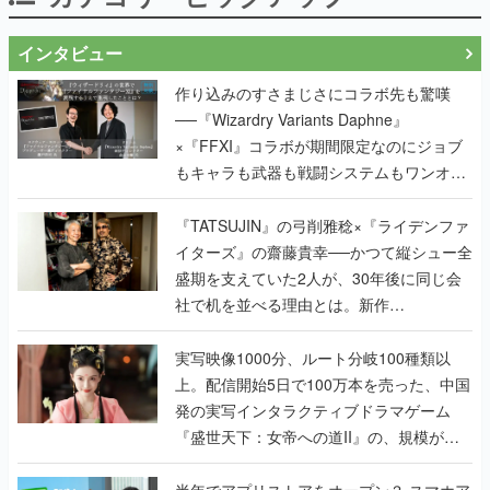
インタビュー
作り込みのすさまじさにコラボ先も驚嘆
──『Wizardry Variants Daphne』
×『FFXI』コラボが期間限定なのにジョブ
もキャラも武器も戦闘システムもワンオフ
で作り込まれた理由を両ディレクターに聞
く
『TATSUJIN』の弓削雅稔×『ライデンファ
イターズ』の齋藤貴幸──かつて縦シュー全
盛期を支えていた2人が、30年後に同じ会
社で机を並べる理由とは。新作
『TATSUJIN EXTREME』で初タッグを組
んだレジェンド2人に訊く開発秘話
実写映像1000分、ルート分岐100種類以
上。配信開始5日で100万本を売った、中国
発の実写インタラクティブドラマゲーム
『盛世天下：女帝への道II』の、規模が違
うこだわりをプロデューサーに聞いた
半年でアプリストアをオープン？ スマホア