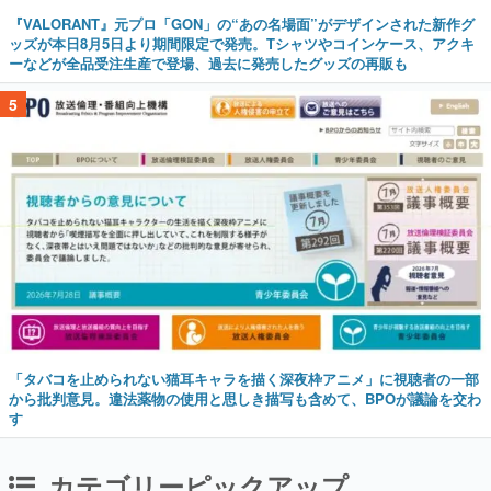
『VALORANT』元プロ「GON」の“あの名場面”がデザインされた新作グ
ッズが本日8月5日より期間限定で発売。Tシャツやコインケース、アクキ
ーなどが全品受注生産で登場、過去に発売したグッズの再販も
5
「タバコを止められない猫耳キャラを描く深夜枠アニメ」に視聴者の一部
から批判意見。違法薬物の使用と思しき描写も含めて、BPOが議論を交わ
す
カテゴリーピックアップ