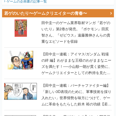
ゲームの企画書
の記事一覧
若ゲのいたり〜ゲームクリエイターの青春〜
田中圭一のゲーム業界取材マンガ『若ゲの
いたり』第2巻が発売。『ポケモン』田尻
智さん、『ゼビウス』遠藤雅伸さんらの貴
重なエピソードを収録
【田中圭一連載：アイマス/ガンダム 戦場
の絆 編】わがままな王様のわがままなニー
ズを満たす！──小山順一朗が貫く姿勢に、
ゲームクリエイターとしての矜持を見た
【若ゲのいたり最終回】
【田中圭一連載：バーチャファイター編】
「新しい3D表現のために、軍事技術を採り
入れたい」世界情勢を味方につけて、ゲー
ムに革命をもたらした鈴木 裕の功績【若ゲ
のいたり】