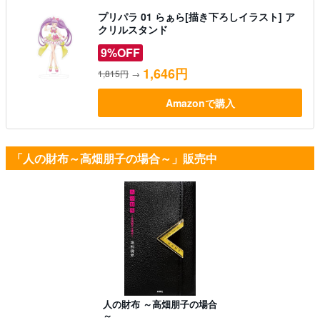
プリパラ 01 らぁら[描き下ろしイラスト] ア
クリルスタンド
9%OFF
1,646円
1,815円
→
Amazonで購入
「人の財布～高畑朋子の場合～」販売中
人の財布 ～高畑朋子の場合
～