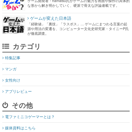
ゲーム開発者・hamatsu氏がゲームの魅力を画面や操作の具体的
な形から解き明かしていく、硬派で骨太な評論連載です。
ゲームが変えた日本語
「経験値」「裏技」「ラスボス」… ゲームにまつわる言葉の起
源や用法の変遷を、コンピューター文化史研究家・タイニーP氏
が徹底調査。
カテゴリ
特集記事
マンガ
女性向け
アプリレビュー
その他
電ファミニコゲーマーとは？
媒体資料はこちら