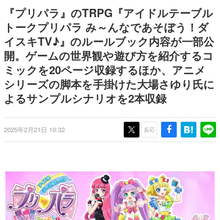
日本のコンテンツ産業やカルチャーに与えた影響を探る企
『プリパラ』のTRPG『アイドルテーブル
画です。
トークプリパラ み～んなであそぼう！ダ
日本モバイルゲーム産業史
イスキTV♪』のルールブック内容が一部公
日本のモバイルゲーム史における主要なトピック・タイト
ルを網羅するほか、開発者へのインタビューや識者による
開。ゲームの世界観や遊び方を紹介するコ
解説を掲載。約20年の歴史が一望できる決定版！
ミックを20ページ収録するほか、アニメ
若ゲのいたり〜ゲームクリエイターの青春〜
『うつヌケ』『ペンと箸』等で知られるマンガ家・田中圭
シリーズの脚本を手掛けた大場さゆり氏に
一先生によるゲーム業界レポートマンガです。
よるサンプルシナリオを2本収録
なんでゲームは面白い？
ゲーム開発者・hamatsu氏がゲームの魅力を画面や操作の
具体的な形から解き明かしていく、硬派で骨太な評論連載
2025年2月21日 10:32
反応
です。
ゲームが変えた日本語
「経験値」「裏技」「ラスボス」… ゲームにまつわる言葉
の起源や用法の変遷を、コンピューター文化史研究家・タ
イニーP氏が徹底調査。
カテゴリ
特集記事