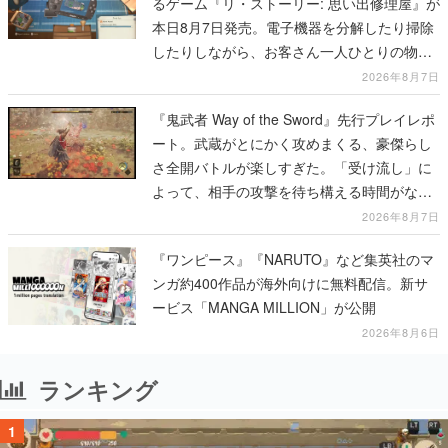
るゲーム『リ・ストーリー: 思い出修理屋』が
本日8月7日発売。電子機器を分解したり掃除
したりしながら、お客さん一人ひとりの物語
に耳を傾ける
2026年8月7日
『鬼武者 Way of the Sword』先行プレイレポ
ート。武蔵がとにかく攻めまくる、豪傑らし
さ全開バトルが楽しすぎた。「受け流し」に
よって、相手の攻撃を待ち構える時間がなく
なって超爽快
2026年8月7日
『ワンピース』『NARUTO』など集英社のマ
ンガ約400作品が海外向けに無料配信。新サ
ービス「MANGA MILLION」が公開
2026年8月6日
ランキング
1