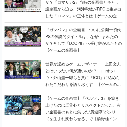
か？『ロマサガ2』当時の企画書とキャラ
設定画から迫る、河津秋敏がRPGに生み出
した「ロマン」の正体とは【ゲームの企画
書】
『ガンパレ』の企画書、ついに公開━初代
PSの伝説的タイトルは、なぜ生まれたの
か？そして『LOOP8』へ受け継がれたもの
【ゲームの企画書】
世界が認めるゲームデザイナー・上田文人
とはいったい何が凄いのか？ ヨコオタロ
ウ・外山圭一郎らと共に『ICO』に込めら
れたこだわりを語り尽くす！【ゲームの企
画書】
【ゲームの企画書】『ペルソナ3』を築き
上げたのは反骨心とリスペクトだった。赤
い企画書のもとに集った“愚連隊”がシリー
ズを生まれ変わらせるまで【橋野桂インタ
ビュー】