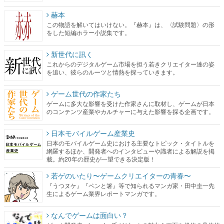
赫本
この物語を解いてはいけない。『赫本』は、〈試験問題〉の形
をした短編ホラー小説集です。
新世代に訊く
これからのデジタルゲーム市場を担う若きクリエイター達の姿
を追い、彼らのルーツと情熱を探っていきます。
ゲーム世代の作家たち
ゲームに多大な影響を受けた作家さんに取材し、ゲームが日本
のコンテンツ産業やカルチャーに与えた影響を探る企画です。
日本モバイルゲーム産業史
日本のモバイルゲーム史における主要なトピック・タイトルを
網羅するほか、開発者へのインタビューや識者による解説を掲
載。約20年の歴史が一望できる決定版！
若ゲのいたり〜ゲームクリエイターの青春〜
『うつヌケ』『ペンと箸』等で知られるマンガ家・田中圭一先
生によるゲーム業界レポートマンガです。
なんでゲームは面白い？