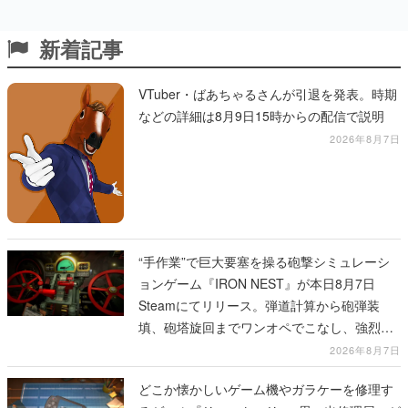
新着記事
VTuber・ばあちゃるさんが引退を発表。時期
などの詳細は8月9日15時からの配信で説明
2026年8月7日
“手作業”で巨大要塞を操る砲撃シミュレーシ
ョンゲーム『IRON NEST』が本日8月7日
Steamにてリリース。弾道計算から砲弾装
填、砲塔旋回までワンオペでこなし、強烈な
一撃をブチかませるロマンある作品
2026年8月7日
どこか懐かしいゲーム機やガラケーを修理す