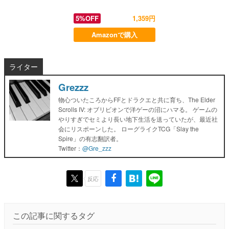
5%OFF
1,359円
Amazonで購入
ライター
Grezzz
物心ついたころからFFとドラクエと共に育ち、The Elder
Scrolls IV: オブリビオンで洋ゲーの沼にハマる。 ゲームの
やりすぎでセミより長い地下生活を送っていたが、最近社
会にリスポーンした。 ローグライクTCG「Slay the
Spire」の有志翻訳者。
Twitter：
@Gre_zzz
反応
この記事に関するタグ