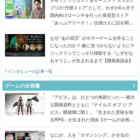
プリの“代替ストア”として、わずか6ヵ月で
国内向けローンチを行った発見型ストア
『あっぷアリーナ！』仕掛け人に話を聞い
てみた
なぜ “あの花王” がホラーゲームを作ること
になったのか？ 敵に見つからないようにマ
ジックリンでこっそり掃除する『しずかな
おそうじ』が生まれるまで【開発座談会】
インタビュー
の記事一覧
ゲームの企画書
『アビス』は、ひとつの奇跡だった──膨大
な開発資料とともに『テイルズ オブ ジ ア
ビス』開発陣に聞く、「生まれた意味を知
るRPG」が生まれた理由【ゲームの企画
書】
なにが、人を「ロマンシング」させるの