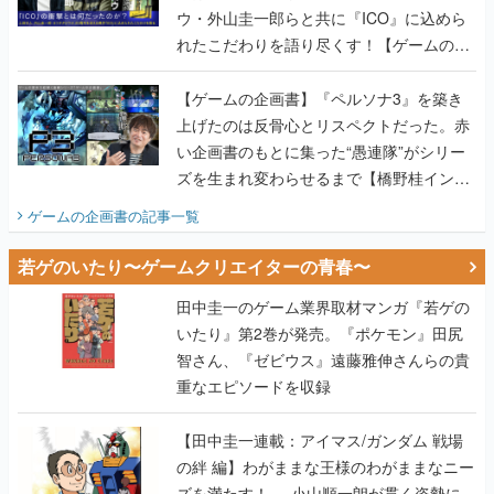
ウ・外山圭一郎らと共に『ICO』に込めら
れたこだわりを語り尽くす！【ゲームの企
画書】
【ゲームの企画書】『ペルソナ3』を築き
上げたのは反骨心とリスペクトだった。赤
い企画書のもとに集った“愚連隊”がシリー
ズを生まれ変わらせるまで【橋野桂インタ
ビュー】
ゲームの企画書
の記事一覧
若ゲのいたり〜ゲームクリエイターの青春〜
田中圭一のゲーム業界取材マンガ『若ゲの
いたり』第2巻が発売。『ポケモン』田尻
智さん、『ゼビウス』遠藤雅伸さんらの貴
重なエピソードを収録
【田中圭一連載：アイマス/ガンダム 戦場
の絆 編】わがままな王様のわがままなニー
ズを満たす！──小山順一朗が貫く姿勢に、