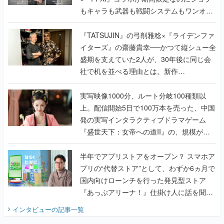
もキャラも武器も戦闘システムもワンオフ
で作り込まれた理由を両ディレクターに聞
く
『TATSUJIN』の弓削雅稔×『ライデンファ
イターズ』の齋藤貴幸──かつて縦シュー全
盛期を支えていた2人が、30年後に同じ会
社で机を並べる理由とは。新作
『TATSUJIN EXTREME』で初タッグを組
んだレジェンド2人に訊く開発秘話
実写映像1000分、ルート分岐100種類以
上。配信開始5日で100万本を売った、中国
発の実写インタラクティブドラマゲーム
『盛世天下：女帝への道II』の、規模が違
うこだわりをプロデューサーに聞いた
半年でアプリストアをオープン？ スマホア
プリの“代替ストア”として、わずか6ヵ月で
国内向けローンチを行った発見型ストア
『あっぷアリーナ！』仕掛け人に話を聞い
てみた
インタビュー
の記事一覧