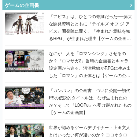
ゲームの企画書
『アビス』は、ひとつの奇跡だった──膨大
な開発資料とともに『テイルズ オブ ジ ア
ビス』開発陣に聞く、「生まれた意味を知
るRPG」が生まれた理由【ゲームの企画
書】
なにが、人を「ロマンシング」させるの
か？『ロマサガ2』当時の企画書とキャラ
設定画から迫る、河津秋敏がRPGに生み出
した「ロマン」の正体とは【ゲームの企画
書】
『ガンパレ』の企画書、ついに公開━初代
PSの伝説的タイトルは、なぜ生まれたの
か？そして『LOOP8』へ受け継がれたもの
【ゲームの企画書】
世界が認めるゲームデザイナー・上田文人
とはいったい何が凄いのか？ ヨコオタロ