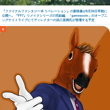
『ファイナルファンタジーⅦ リベレーション』の新映像が8月26日早朝に
公開へ。『FF7』リメイクシリーズの完結編、「gamescom」のオープニ
ングナイトライブにてディレクターの浜口直樹氏が登壇する予定
4