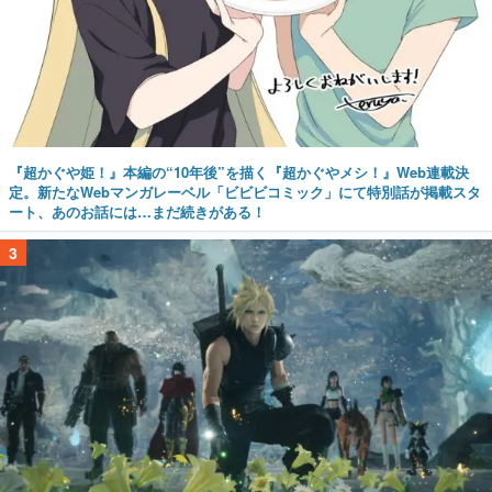
『超かぐや姫！』本編の“10年後”を描く『超かぐやメシ！』Web連載決
定。新たなWebマンガレーベル「ビビビコミック」にて特別話が掲載スタ
ート、あのお話には…まだ続きがある！
3