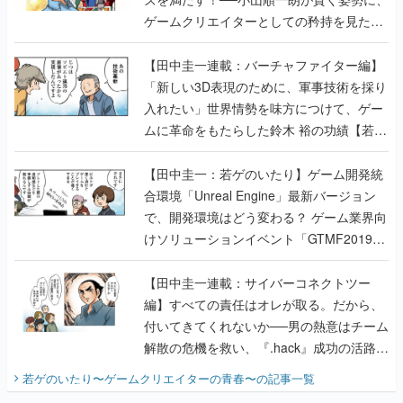
ゲームクリエイターとしての矜持を見た
【若ゲのいたり最終回】
【田中圭一連載：バーチャファイター編】
「新しい3D表現のために、軍事技術を採り
入れたい」世界情勢を味方につけて、ゲー
ムに革命をもたらした鈴木 裕の功績【若ゲ
のいたり】
【田中圭一：若ゲのいたり】ゲーム開発統
合環境「Unreal Engine」最新バージョン
で、開発環境はどう変わる？ ゲーム業界向
けソリューションイベント「GTMF2019」
に行って、より理解を深めよう【PR】
【田中圭一連載：サイバーコネクトツー
編】すべての責任はオレが取る。だから、
付いてきてくれないか──男の熱意はチーム
解散の危機を救い、『.hack』成功の活路を
開く。業界の快男児・松山 洋に流れる血は
若ゲのいたり〜ゲームクリエイターの青春〜
の記事一覧
『少年ジャンプ』色だった【若ゲのいた