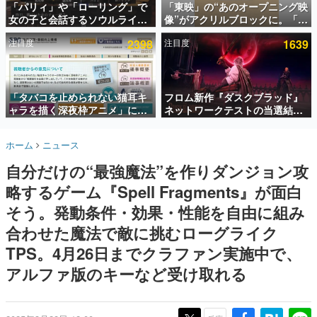
「パリィ」や「ローリング」で
「東映」の“あのオープニング映
女の子と会話するソウルライク
像”がアクリルブロックに。「東
インタビュー
恋愛ゲーム『小早川さんはソウ
映ヒストリカル グッズコレクシ
注目度
2398
注目度
1639
ルライク』無料公開。返事に失
ョン」が8月下旬より発売
連載・特集一覧
敗すると「YOU DIED」
殿堂入り記事
SNS拡散数が数千以上！ ページビュー数万以上！ などな
「タバコを止められない猫耳キ
フロム新作『ダスクブラッド』
ど。多くの人々に読まれた、電ファミ渾身の“殿堂入り”記
ャラを描く深夜枠アニメ」に視
ネットワークテストの当選結果
事をまとめました。
聴者の一部から批判意見。違法
が8月7日22時に発表。応募サイ
薬物の使用と思しき描写も含め
トのマイページから確認可能、
ゲームの企画書
ホーム
ニュース
て、BPOが議論を交わす
テスト実施は8月21日～24日
名作ゲームクリエイターの方々に製作時のエピソードをお
聞きし、ヒットする企画（ゲーム）とは何か？を探ってい
自分だけの“最強魔法”を作りダンジョン攻
きます。
略するゲーム『Spell Fragments』が面白
赫本
この物語を解いてはいけない。『赫本』は、〈試験問題〉
そう。発動条件・効果・性能を自由に組み
の形をした短編ホラー小説集です。
合わせた魔法で敵に挑むローグライク
TPS。4月26日までクラファン実施中で、
新世代に訊く
これからのデジタルゲーム市場を担う若きクリエイター達
アルファ版のキーなど受け取れる
の姿を追い、彼らのルーツと情熱を探っていきます。
ゲーム世代の作家たち
ゲームに多大な影響を受けた作家さんに取材し、ゲームが