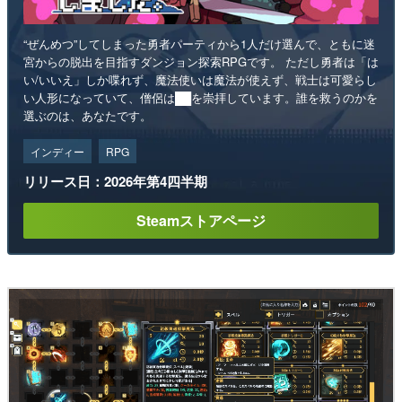
“ぜんめつ”してしまった勇者パーティから1人だけ選んで、ともに迷
宮からの脱出を目指すダンジョン探索RPGです。 ただし勇者は「は
い/いいえ」しか喋れず、魔法使いは魔法が使えず、戦士は可愛らし
い人形になっていて、僧侶は██を崇拝しています。誰を救うのかを
選ぶのは、あなたです。
インディー
RPG
リリース日：2026年第4四半期
Steamストアページ