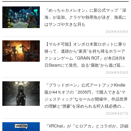
『めっちゃカメレオン』に新公式マップ「深
海」が追加。クラゲや熱帯魚が泳ぎ、海底に
はサンゴや大きな貝も
2026年8月8日
【マルチ可能】オンボロ木製ロボットに乗り
移って、遺跡から“家具”を持ち帰るホラーア
クションゲーム『GRAIN ROT』が本日8月8
日Steamにて発売。迫る“腐敗”から逃げ延
び、持ち帰った家具で基地を再建
2026年8月8日
『ブラッドボーン』公式アートブックKindle
版が44％オフの「2035円」で購入できる“マ
ジェスティック”なセールが開催中。作品世界
の理解と“啓蒙”を深められる狩人様必携の一
冊
2026年8月7日
『VRChat』が『ヒロアカ』とコラボか。詳細