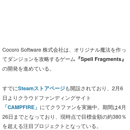
マンガ
女性向け
アプリレビュー
その他
Cocoro Software 株式会社は、オリジナル魔法を作っ
てダンジョンを攻略するゲーム
『Spell Fragments』
電ファミニコゲーマーとは？
の開発を進めている。
運営：株式会社マレ
すでに
も開設されており、2月6
Steamストアページ
日よりクラウドファンディングサイト
にてクラファンを実施中。期間は4月
「CAMPFIRE」
26日までとなっており、現時点で目標金額の約380％
を超える注目プロジェクトとなっている。