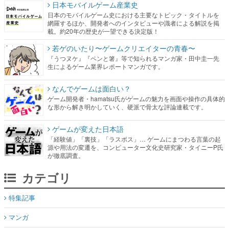
日本モバイルゲーム産業史
日本のモバイルゲーム史における主要なトピック・タイトルを
網羅するほか、開発者へのインタビューや識者による解説を掲
載。約20年の歴史が一望できる決定版！
若ゲのいたり〜ゲームクリエイターの青春〜
『うつヌケ』『ペンと箸』等で知られるマンガ家・田中圭一先
生によるゲーム業界レポートマンガです。
なんでゲームは面白い？
ゲーム開発者・hamatsu氏がゲームの魅力を画面や操作の具体的
な形から解き明かしていく、硬派で骨太な評論連載です。
ゲームが変えた日本語
「経験値」「裏技」「ラスボス」… ゲームにまつわる言葉の起
源や用法の変遷を、コンピューター文化史研究家・タイニーP氏
が徹底調査。
カテゴリ
特集記事
マンガ