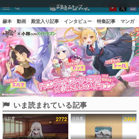
広告をスキップ
赫本
動画
殿堂入り記事
インタビュー
特集記事
マンガ
いま読まれている記事
ピックアップ
注目度
2772
注目度
2464
電ファミのいま読まれている記事ランキング
アプリセール情報