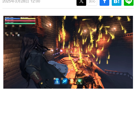
2025年3月28日 12:00
反応
日本のコンテンツ産業やカルチャーに与えた影響を探る企
画です。
日本モバイルゲーム産業史
日本のモバイルゲーム史における主要なトピック・タイト
ルを網羅するほか、開発者へのインタビューや識者による
解説を掲載。約20年の歴史が一望できる決定版！
若ゲのいたり〜ゲームクリエイターの青春〜
『うつヌケ』『ペンと箸』等で知られるマンガ家・田中圭
一先生によるゲーム業界レポートマンガです。
なんでゲームは面白い？
ゲーム開発者・hamatsu氏がゲームの魅力を画面や操作の
具体的な形から解き明かしていく、硬派で骨太な評論連載
です。
ゲームが変えた日本語
「経験値」「裏技」「ラスボス」… ゲームにまつわる言葉
の起源や用法の変遷を、コンピューター文化史研究家・タ
イニーP氏が徹底調査。
カテゴリ
特集記事