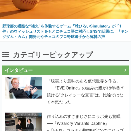
野球部の過酷な“補欠”を体験するゲーム『球ひろいSimulator』が「1
件」のウィッシュリストをもとにチェコ語に対応しSNSで話題に。『キン
グダム・カム』開発元やチェコのプロ野球選手から称賛の声
カテゴリーピックアップ
インタビュー
「現実より意味のある仮想世界を作る」
──『EVE Online』の生みの親が18年掲げ
続ける”クレイジーな宣言”は、比喩ではな
く本気だった
作り込みのすさまじさにコラボ先も驚嘆
──『Wizardry Variants Daphne』
×『FFXI』コラボが期間限定なのにジョブ