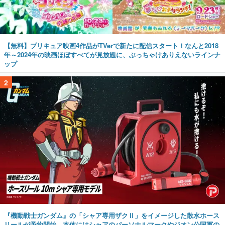
【無料】プリキュア映画4作品がTVerで新たに配信スタート！なんと2018
年～2024年の映画ほぼすべてが見放題に、ぶっちゃけありえないラインナ
ップ
2
『機動戦士ガンダム』の「シャア専用ザクⅡ」をイメージした散水ホース
リールが予約開始。本体にはシャアのパーソナルマークやジオン公国軍の