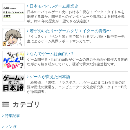
日本モバイルゲーム産業史
日本のモバイルゲーム史における主要なトピック・タイトルを
網羅するほか、開発者へのインタビューや識者による解説を掲
載。約20年の歴史が一望できる決定版！
若ゲのいたり〜ゲームクリエイターの青春〜
『うつヌケ』『ペンと箸』等で知られるマンガ家・田中圭一先
生によるゲーム業界レポートマンガです。
なんでゲームは面白い？
ゲーム開発者・hamatsu氏がゲームの魅力を画面や操作の具体的
な形から解き明かしていく、硬派で骨太な評論連載です。
ゲームが変えた日本語
「経験値」「裏技」「ラスボス」… ゲームにまつわる言葉の起
源や用法の変遷を、コンピューター文化史研究家・タイニーP氏
が徹底調査。
カテゴリ
特集記事
マンガ