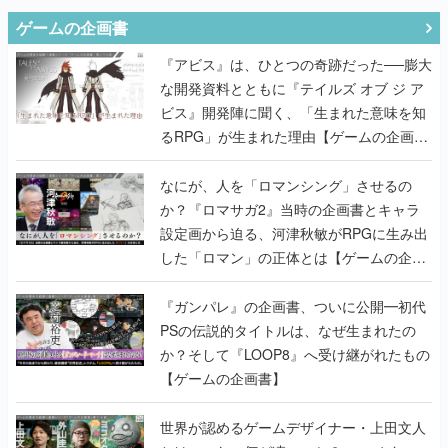
ゲームの企画書
『アビス』は、ひとつの奇跡だった──膨大
な開発資料とともに『テイルズ オブ ジ ア
ビス』開発陣に聞く、「生まれた意味を知
るRPG」が生まれた理由【ゲームの企画
書】
なにが、人を「ロマンシング」させるの
か？『ロマサガ2』当時の企画書とキャラ
設定画から迫る、河津秋敏がRPGに生み出
した「ロマン」の正体とは【ゲームの企画
書】
『ガンパレ』の企画書、ついに公開━初代
PSの伝説的タイトルは、なぜ生まれたの
か？そして『LOOP8』へ受け継がれたもの
【ゲームの企画書】
世界が認めるゲームデザイナー・上田文人