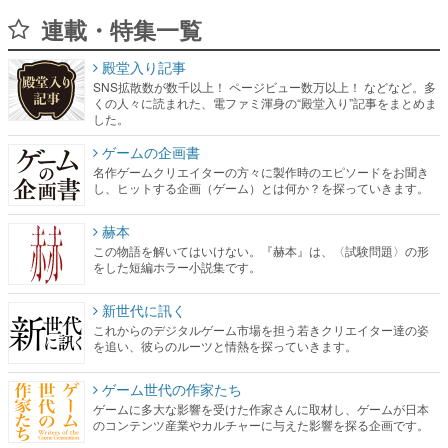
連載・特集一覧
殿堂入り記事
SNS拡散数が数千以上！ ページビュー数万以上！ などなど。多
くの人々に読まれた、電ファミ渾身の“殿堂入り”記事をまとめま
した。
ゲームの企画書
名作ゲームクリエイターの方々に製作時のエピソードをお聞き
し、ヒットする企画（ゲーム）とは何か？を探っていきます。
赫本
この物語を解いてはいけない。『赫本』は、〈試験問題〉の形
をした短編ホラー小説集です。
新世代に訊く
これからのデジタルゲーム市場を担う若きクリエイター達の姿
を追い、彼らのルーツと情熱を探っていきます。
ゲーム世代の作家たち
ゲームに多大な影響を受けた作家さんに取材し、ゲームが日本
のコンテンツ産業やカルチャーに与えた影響を探る企画です。