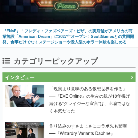
『FNaF』「フレディ・ファズベアーズ・ピザ」の実店舗がアメリカの商
業施設「American Dream」に2027年オープン！ScottGamesとの共同開
発、食事だけでなくステージショーや没入型のホラー体験も楽しめる
カテゴリーピックアップ
インタビュー
「現実より意味のある仮想世界を作る」
──『EVE Online』の生みの親が18年掲げ
続ける”クレイジーな宣言”は、比喩ではな
く本気だった
作り込みのすさまじさにコラボ先も驚嘆
──『Wizardry Variants Daphne』