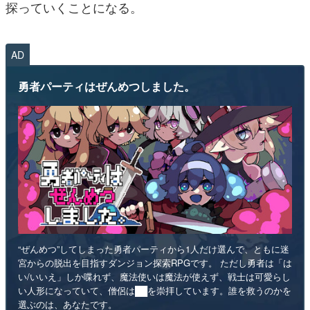
探っていくことになる。
AD
勇者パーティはぜんめつしました。
“ぜんめつ”してしまった勇者パーティから1人だけ選んで、ともに迷
宮からの脱出を目指すダンジョン探索RPGです。 ただし勇者は「は
い/いいえ」しか喋れず、魔法使いは魔法が使えず、戦士は可愛らし
い人形になっていて、僧侶は██を崇拝しています。誰を救うのかを
選ぶのは、あなたです。