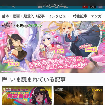
広告をスキップ
赫本
動画
殿堂入り記事
インタビュー
特集記事
マンガ
いま読まれている記事
ピックアップ
注目度
33374
注目度
15851
電ファミのいま読まれている記事ランキング
アプリセール情報