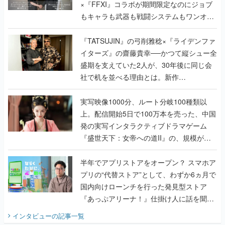
×『FFXI』コラボが期間限定なのにジョブ
もキャラも武器も戦闘システムもワンオフ
で作り込まれた理由を両ディレクターに聞
く
『TATSUJIN』の弓削雅稔×『ライデンファ
イターズ』の齋藤貴幸──かつて縦シュー全
盛期を支えていた2人が、30年後に同じ会
社で机を並べる理由とは。新作
『TATSUJIN EXTREME』で初タッグを組
んだレジェンド2人に訊く開発秘話
実写映像1000分、ルート分岐100種類以
上。配信開始5日で100万本を売った、中国
発の実写インタラクティブドラマゲーム
『盛世天下：女帝への道II』の、規模が違
うこだわりをプロデューサーに聞いた
半年でアプリストアをオープン？ スマホア
プリの“代替ストア”として、わずか6ヵ月で
国内向けローンチを行った発見型ストア
『あっぷアリーナ！』仕掛け人に話を聞い
てみた
インタビュー
の記事一覧