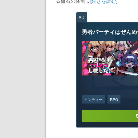
る盤石の体制...
[続きを読む]
AD
勇者パーティはぜんめ
インディー
RPG