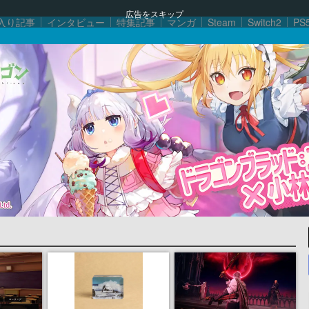
広告をスキップ
入り記事
インタビュー
特集記事
マンガ
Steam
Switch2
PS