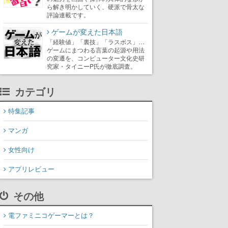
ら解き明かしていく、硬派で骨太な
評論連載です。
ゲームが変えた日本語
「経験値」「裏技」「ラスボス」…
ゲームにまつわる言葉の起源や用法
の変遷を、コンピューター文化史研
究家・タイニーP氏が徹底調査。
カテゴリ
特集記事
マンガ
女性向け
アプリレビュー
その他
電ファミニコゲーマーとは？