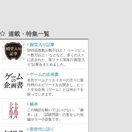
連載・特集一覧
殿堂入り記事
SNS拡散数が数千以上！ ページビュ
ー数万以上！ などなど。多くの人々
に読まれた、電ファミ渾身の“殿堂入
り”記事をまとめました。
ゲームの企画書
名作ゲームクリエイターの方々に製
作時のエピソードをお聞きし、ヒッ
トする企画（ゲーム）とは何か？を
探っていきます。
赫本
この物語を解いてはいけない。『赫
本』は、〈試験問題〉の形をした短
編ホラー小説集です。
新世代に訊く