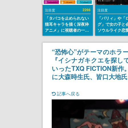
2266
注目度
注目度
「タバコを止められない
「パリィ」や「
猫耳キャラを描く深夜枠
グ」で女の子と
アニメ」に視聴者の一部
ソウルライク恋
から批判意見。違法薬物
『小早川さんは
の使用と思しき描写も含
イク』無料公開
めて、BPOが議論を交わ
失敗すると「YO
“恐怖心”がテーマのホラ
す
DIED」
『イシナガキクエを探し
いったTXQ FICTIO
に大森時生氏、皆口大地氏
記事へ戻る