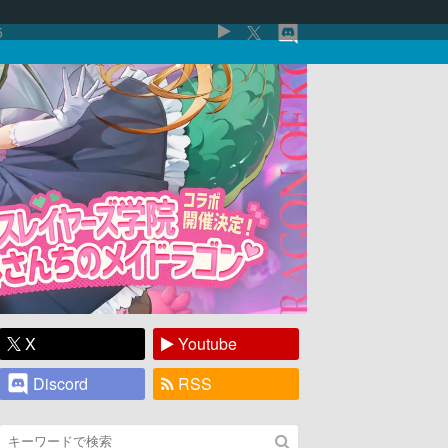
5
X
Youtube
Discord
RSS