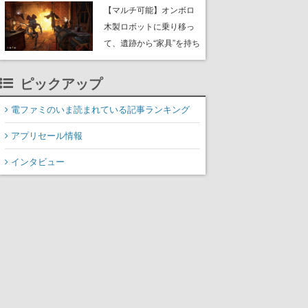
や大きな貝も
【マルチ可能】オンボロ
木製ロボットに乗り移っ
て、遺跡から“家具”を持ち
帰るホラーアクションゲ
ーム『GRAIN ROT』が本
ピックアップ
日8月8日Steamにて発
売。迫る“腐敗”から逃げ延
電ファミのいま読まれている記事ランキング
び、持ち帰った家具で基
アプリセール情報
地を再建
インタビュー