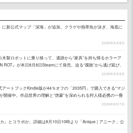
』に新公式マップ「深海」が追加。クラゲや熱帯魚が泳ぎ、海底に
2026年8月8日
ロ木製ロボットに乗り移って、遺跡から“家具”を持ち帰るホラーア
N ROT』が本日8月8日Steamにて発売。迫る“腐敗”から逃げ延び、
を再建
2026年8月8日
ートブックKindle版が44％オフの「2035円」で購入できる“マジ
が開催中。作品世界の理解と“啓蒙”を深められる狩人様必携の一冊
2026年8月7日
カ』とコラボか。詳細は8月10日10時より「Anique | アニーク」公