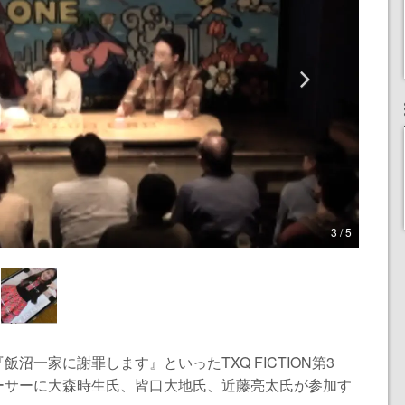
3 / 5
沼一家に謝罪します』といったTXQ FICTION第3
ーサーに大森時生氏、皆口大地氏、近藤亮太氏が参加す