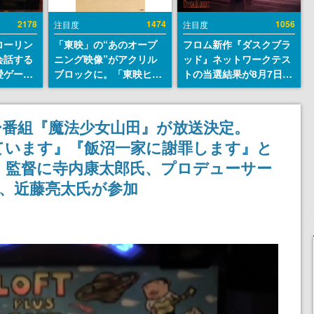
2178
1474
1056
注目度
注目度
ローリン
「東映」の“あのオープ
フロム新作『ダスクブラ
会話する
ニング映像”がアクリル
ッド』ネットワークテス
愛ゲーム
ブロックに。「東映ヒス
トの当選結果が8月7日22
ソウルラ
トリカル グッズコレクシ
時に発表。応募サイトの
。返事に
ョン」が8月下旬より発
マイページから確認可
U
売
能、テスト実施は8月21
ー番組『魔法少女山田』が放送決定。
日～24日
ています』『飯沼一家に謝罪します』と
N新作。監督に寺内康太郎氏、プロデューサー
、近藤亮太氏が参加