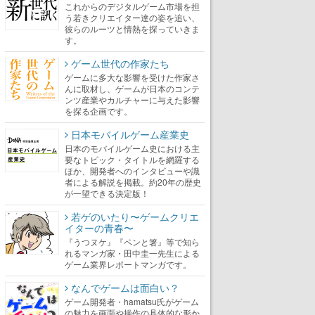
これからのデジタルゲーム市場を担
う若きクリエイター達の姿を追い、
彼らのルーツと情熱を探っていきま
す。
ゲーム世代の作家たち
ゲームに多大な影響を受けた作家さ
んに取材し、ゲームが日本のコンテ
ンツ産業やカルチャーに与えた影響
を探る企画です。
日本モバイルゲーム産業史
日本のモバイルゲーム史における主
要なトピック・タイトルを網羅する
ほか、開発者へのインタビューや識
者による解説を掲載。約20年の歴史
が一望できる決定版！
若ゲのいたり〜ゲームクリエ
イターの青春〜
『うつヌケ』『ペンと箸』等で知ら
れるマンガ家・田中圭一先生による
ゲーム業界レポートマンガです。
なんでゲームは面白い？
ゲーム開発者・hamatsu氏がゲーム
の魅力を画面や操作の具体的な形か