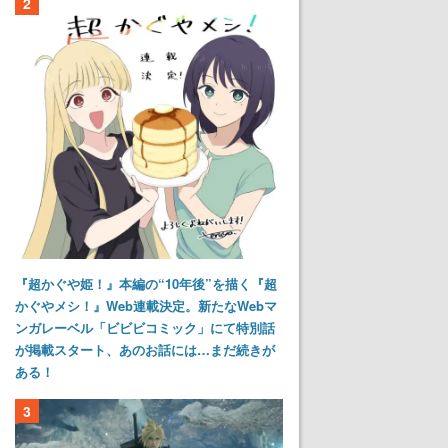
2
『超かぐや姫！』本編の“10年後”を描く『超
かぐやメシ！』Web連載決定。新たなWebマ
ンガレーベル「ビビビコミック」にて特別話
が掲載スタート、あのお話には…まだ続きが
ある！
3