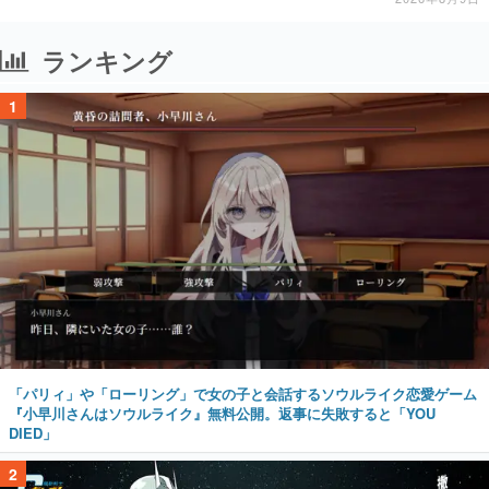
ランキング
1
「パリィ」や「ローリング」で女の子と会話するソウルライク恋愛ゲーム
『小早川さんはソウルライク』無料公開。返事に失敗すると「YOU
DIED」
2