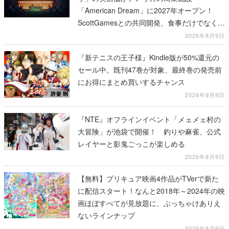
「American Dream」に2027年オープン！
ScottGamesとの共同開発、食事だけでなくス
テージショーや没入型のホラー体験も楽しめ
2026年8月9日
る
『新テニスの王子様』Kindle版が50%還元の
セール中。既刊47巻が対象、最終巻の発売前
にお得にまとめ買いするチャンス
2026年8月9日
『NTE』オフラインイベント「メェメェ村の
大冒険」が池袋で開催！ 釣りや麻雀、公式
レイヤーと影鬼ごっこが楽しめる
2026年8月9日
【無料】プリキュア映画4作品がTVerで新た
に配信スタート！なんと2018年～2024年の映
画ほぼすべてが見放題に、ぶっちゃけありえ
ないラインナップ
2026年8月9日