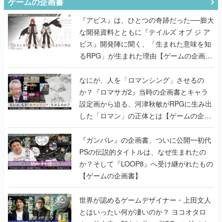
ゲームの企画書
『アビス』は、ひとつの奇跡だった──膨大
な開発資料とともに『テイルズ オブ ジ ア
ビス』開発陣に聞く、「生まれた意味を知
るRPG」が生まれた理由【ゲームの企画
書】
なにが、人を「ロマンシング」させるの
か？『ロマサガ2』当時の企画書とキャラ
設定画から迫る、河津秋敏がRPGに生み出
した「ロマン」の正体とは【ゲームの企画
書】
『ガンパレ』の企画書、ついに公開━初代
PSの伝説的タイトルは、なぜ生まれたの
か？そして『LOOP8』へ受け継がれたもの
【ゲームの企画書】
世界が認めるゲームデザイナー・上田文人
とはいったい何が凄いのか？ ヨコオタロ