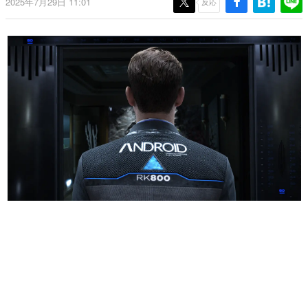
2025年7月29日 11:01
反応
日本のコンテンツ産業やカルチャーに与えた影響を探る企
画です。
日本モバイルゲーム産業史
日本のモバイルゲーム史における主要なトピック・タイト
ルを網羅するほか、開発者へのインタビューや識者による
解説を掲載。約20年の歴史が一望できる決定版！
若ゲのいたり〜ゲームクリエイターの青春〜
『うつヌケ』『ペンと箸』等で知られるマンガ家・田中圭
一先生によるゲーム業界レポートマンガです。
なんでゲームは面白い？
ゲーム開発者・hamatsu氏がゲームの魅力を画面や操作の
具体的な形から解き明かしていく、硬派で骨太な評論連載
です。
ゲームが変えた日本語
「経験値」「裏技」「ラスボス」… ゲームにまつわる言葉
の起源や用法の変遷を、コンピューター文化史研究家・タ
イニーP氏が徹底調査。
カテゴリ
特集記事