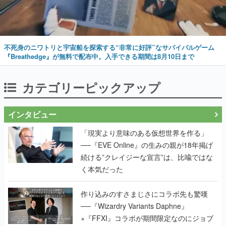
不死身のニワトリと宇宙船を探索する“非常に好評”なサバイバルゲーム
『Breathedge』が無料で配布中。入手できる期間は8月10日まで
カテゴリーピックアップ
インタビュー
「現実より意味のある仮想世界を作る」
──『EVE Online』の生みの親が18年掲げ
続ける”クレイジーな宣言”は、比喩ではな
く本気だった
作り込みのすさまじさにコラボ先も驚嘆
──『Wizardry Variants Daphne』
×『FFXI』コラボが期間限定なのにジョブ