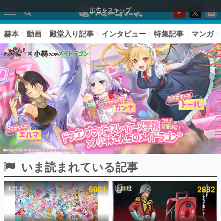
広告をスキップ
赫本
動画
殿堂入り記事
インタビュー
特集記事
マンガ
いま読まれている記事
ピックアップ
注目度
6061
注目度
2882
電ファミのいま読まれている記事ランキング
アプリセール情報