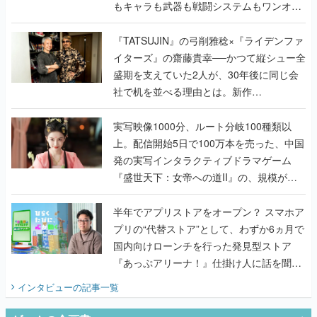
もキャラも武器も戦闘システムもワンオフ
で作り込まれた理由を両ディレクターに聞
く
『TATSUJIN』の弓削雅稔×『ライデンファ
イターズ』の齋藤貴幸──かつて縦シュー全
盛期を支えていた2人が、30年後に同じ会
社で机を並べる理由とは。新作
『TATSUJIN EXTREME』で初タッグを組
んだレジェンド2人に訊く開発秘話
実写映像1000分、ルート分岐100種類以
上。配信開始5日で100万本を売った、中国
発の実写インタラクティブドラマゲーム
『盛世天下：女帝への道II』の、規模が違
うこだわりをプロデューサーに聞いた
半年でアプリストアをオープン？ スマホア
プリの“代替ストア”として、わずか6ヵ月で
国内向けローンチを行った発見型ストア
『あっぷアリーナ！』仕掛け人に話を聞い
てみた
インタビュー
の記事一覧