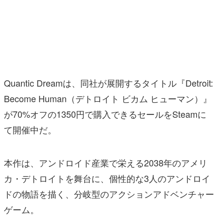
マンガ
女性向け
アプリレビュー
その他
Quantic Dreamは、同社が展開するタイトル『Detroit:
Become Human（デトロイト ビカム ヒューマン）』
電ファミニコゲーマーとは？
が70%オフの1350円で購入できるセールをSteamに
運営：株式会社マレ
て開催中だ。
本作は、アンドロイド産業で栄える2038年のアメリ
カ・デトロイトを舞台に、個性的な3人のアンドロイ
ドの物語を描く、分岐型のアクションアドベンチャー
ゲーム。