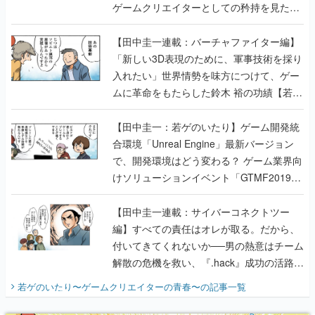
ゲームクリエイターとしての矜持を見た
【若ゲのいたり最終回】
【田中圭一連載：バーチャファイター編】
「新しい3D表現のために、軍事技術を採り
入れたい」世界情勢を味方につけて、ゲー
ムに革命をもたらした鈴木 裕の功績【若ゲ
のいたり】
【田中圭一：若ゲのいたり】ゲーム開発統
合環境「Unreal Engine」最新バージョン
で、開発環境はどう変わる？ ゲーム業界向
けソリューションイベント「GTMF2019」
に行って、より理解を深めよう【PR】
【田中圭一連載：サイバーコネクトツー
編】すべての責任はオレが取る。だから、
付いてきてくれないか──男の熱意はチーム
解散の危機を救い、『.hack』成功の活路を
開く。業界の快男児・松山 洋に流れる血は
若ゲのいたり〜ゲームクリエイターの青春〜
の記事一覧
『少年ジャンプ』色だった【若ゲのいた
り】