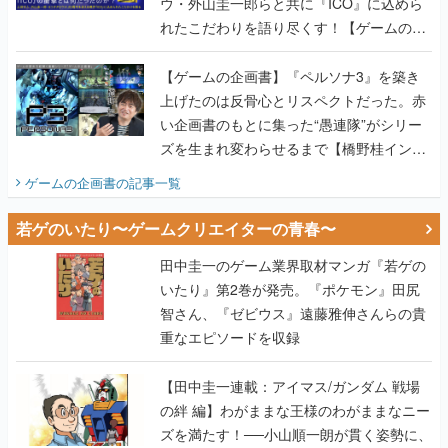
ウ・外山圭一郎らと共に『ICO』に込めら
れたこだわりを語り尽くす！【ゲームの企
画書】
【ゲームの企画書】『ペルソナ3』を築き
上げたのは反骨心とリスペクトだった。赤
い企画書のもとに集った“愚連隊”がシリー
ズを生まれ変わらせるまで【橋野桂インタ
ビュー】
ゲームの企画書
の記事一覧
若ゲのいたり〜ゲームクリエイターの青春〜
田中圭一のゲーム業界取材マンガ『若ゲの
いたり』第2巻が発売。『ポケモン』田尻
智さん、『ゼビウス』遠藤雅伸さんらの貴
重なエピソードを収録
【田中圭一連載：アイマス/ガンダム 戦場
の絆 編】わがままな王様のわがままなニー
ズを満たす！──小山順一朗が貫く姿勢に、