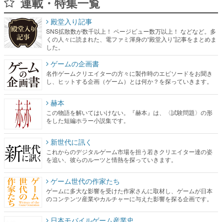
連載・特集一覧
殿堂入り記事
SNS拡散数が数千以上！ ページビュー数万以上！ などなど。多
くの人々に読まれた、電ファミ渾身の“殿堂入り”記事をまとめま
した。
ゲームの企画書
名作ゲームクリエイターの方々に製作時のエピソードをお聞き
し、ヒットする企画（ゲーム）とは何か？を探っていきます。
赫本
この物語を解いてはいけない。『赫本』は、〈試験問題〉の形
をした短編ホラー小説集です。
新世代に訊く
これからのデジタルゲーム市場を担う若きクリエイター達の姿
を追い、彼らのルーツと情熱を探っていきます。
ゲーム世代の作家たち
ゲームに多大な影響を受けた作家さんに取材し、ゲームが日本
のコンテンツ産業やカルチャーに与えた影響を探る企画です。
日本モバイルゲーム産業史