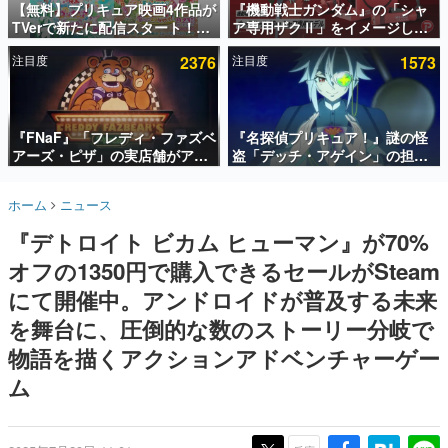
【無料】プリキュア映画4作品が
『機動戦士ガンダム』の「シャ
TVerで新たに配信スタート！な
ア専用ザクⅡ」をイメージした
インタビュー
んと2018年～2024年の映画ほぼ
散水ホースリールが予約開始。
注目度
2376
注目度
1573
すべてが見放題に、ぶっちゃけ
本体にはシャアのパーソナルマ
連載・特集一覧
ありえないラインナップ
ークやジオン公国軍のエンブレ
ム、型式番号などを配置
殿堂入り記事
SNS拡散数が数千以上！ ページビュー数万以上！ などな
『FNaF』「フレディ・ファズベ
『名探偵プリキュア！』謎の怪
ど。多くの人々に読まれた、電ファミ渾身の“殿堂入り”記
アーズ・ピザ」の実店舗がアメ
盗「デッチ・アゲイン」の担当
事をまとめました。
リカの商業施設「American
キャストは天﨑滉平さんと判
Dream」に2027年オープン！
明。『Re:ゼロから始める異世
ゲームの企画書
ホーム
ニュース
ScottGamesとの共同開発、食
界生活』オットー役、『ヒプノ
名作ゲームクリエイターの方々に製作時のエピソードをお
聞きし、ヒットする企画（ゲーム）とは何か？を探ってい
事だけでなくステージショーや
シスマイク』山田三郎役など
『デトロイト ビカム ヒューマン』が70%
きます。
没入型のホラー体験も楽しめる
オフの1350円で購入できるセールがSteam
赫本
この物語を解いてはいけない。『赫本』は、〈試験問題〉
にて開催中。アンドロイドが普及する未来
の形をした短編ホラー小説集です。
を舞台に、圧倒的な数のストーリー分岐で
物語を描くアクションアドベンチャーゲー
新世代に訊く
これからのデジタルゲーム市場を担う若きクリエイター達
ム
の姿を追い、彼らのルーツと情熱を探っていきます。
ゲーム世代の作家たち
ゲームに多大な影響を受けた作家さんに取材し、ゲームが