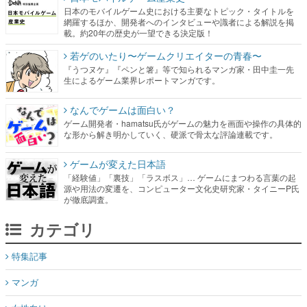
日本のモバイルゲーム史における主要なトピック・タイトルを
網羅するほか、開発者へのインタビューや識者による解説を掲
載。約20年の歴史が一望できる決定版！
若ゲのいたり〜ゲームクリエイターの青春〜
『うつヌケ』『ペンと箸』等で知られるマンガ家・田中圭一先
生によるゲーム業界レポートマンガです。
なんでゲームは面白い？
ゲーム開発者・hamatsu氏がゲームの魅力を画面や操作の具体的
な形から解き明かしていく、硬派で骨太な評論連載です。
ゲームが変えた日本語
「経験値」「裏技」「ラスボス」… ゲームにまつわる言葉の起
源や用法の変遷を、コンピューター文化史研究家・タイニーP氏
が徹底調査。
カテゴリ
特集記事
マンガ