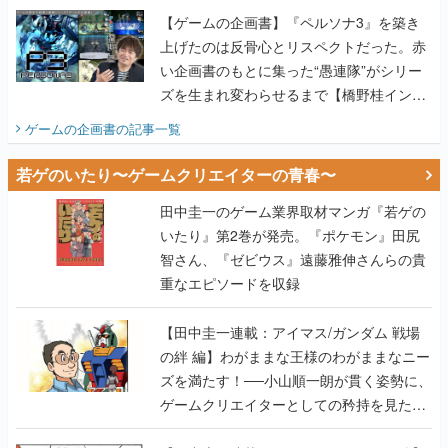
【ゲームの企画書】『ペルソナ3』を築き
上げたのは反骨心とリスペクトだった。赤
い企画書のもとに集った“愚連隊”がシリー
ズを生まれ変わらせるまで【橋野桂インタ
ビュー】
ゲームの企画書
の記事一覧
若ゲのいたり〜ゲームクリエイターの青春〜
田中圭一のゲーム業界取材マンガ『若ゲの
いたり』第2巻が発売。『ポケモン』田尻
智さん、『ゼビウス』遠藤雅伸さんらの貴
重なエピソードを収録
【田中圭一連載：アイマス/ガンダム 戦場
の絆 編】わがままな王様のわがままなニー
ズを満たす！──小山順一朗が貫く姿勢に、
ゲームクリエイターとしての矜持を見た
【若ゲのいたり最終回】