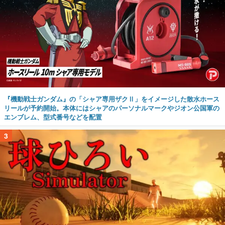
『機動戦士ガンダム』の「シャア専用ザクⅡ」をイメージした散水ホース
リールが予約開始。本体にはシャアのパーソナルマークやジオン公国軍の
エンブレム、型式番号などを配置
3