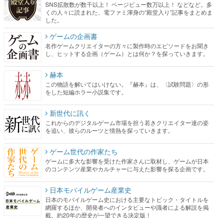
SNS拡散数が数千以上！ ページビュー数万以上！ などなど。多
くの人々に読まれた、電ファミ渾身の“殿堂入り”記事をまとめま
した。
ゲームの企画書
名作ゲームクリエイターの方々に製作時のエピソードをお聞き
し、ヒットする企画（ゲーム）とは何か？を探っていきます。
赫本
この物語を解いてはいけない。『赫本』は、〈試験問題〉の形
をした短編ホラー小説集です。
新世代に訊く
これからのデジタルゲーム市場を担う若きクリエイター達の姿
を追い、彼らのルーツと情熱を探っていきます。
ゲーム世代の作家たち
ゲームに多大な影響を受けた作家さんに取材し、ゲームが日本
のコンテンツ産業やカルチャーに与えた影響を探る企画です。
日本モバイルゲーム産業史
日本のモバイルゲーム史における主要なトピック・タイトルを
網羅するほか、開発者へのインタビューや識者による解説を掲
載。約20年の歴史が一望できる決定版！