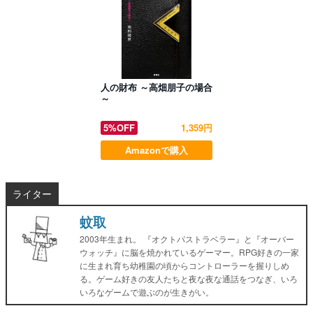
人の財布 ～高畑朋子の場合
～
5%OFF
1,359円
Amazonで購入
ライター
蚊取
2003年生まれ。 『オクトパストラベラー』と『オーバー
ウォッチ』に脳を焼かれているゲーマー。RPG好きの一家
に生まれ育ち幼稚園の頃からコントローラーを握りしめ
る。ゲーム好きの友人たちと夜な夜な通話をつなぎ、いろ
いろなゲームで遊ぶのが生きがい。