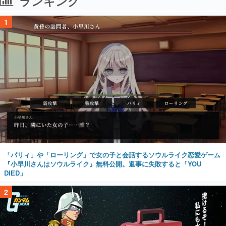
ランキング
1
「パリィ」や「ローリング」で女の子と会話するソウルライク恋愛ゲーム
『小早川さんはソウルライク』無料公開。返事に失敗すると「YOU
DIED」
2