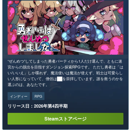
“ぜんめつ”してしまった勇者パーティから1人だけ選んで、ともに迷
宮からの脱出を目指すダンジョン探索RPGです。 ただし勇者は「は
い/いいえ」しか喋れず、魔法使いは魔法が使えず、戦士は可愛らし
い人形になっていて、僧侶は██を崇拝しています。誰を救うのかを
選ぶのは、あなたです。
インディー
RPG
リリース日：2026年第4四半期
Steamストアページ