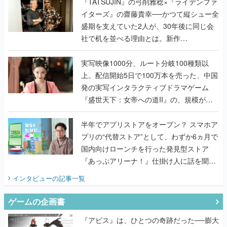
く
『TATSUJIN』の弓削雅稔×『ライデンファ
イターズ』の齋藤貴幸──かつて縦シュー全
盛期を支えていた2人が、30年後に同じ会
社で机を並べる理由とは。新作
『TATSUJIN EXTREME』で初タッグを組
んだレジェンド2人に訊く開発秘話
実写映像1000分、ルート分岐100種類以
上。配信開始5日で100万本を売った、中国
発の実写インタラクティブドラマゲーム
『盛世天下：女帝への道II』の、規模が違
うこだわりをプロデューサーに聞いた
半年でアプリストアをオープン？ スマホア
プリの“代替ストア”として、わずか6ヵ月で
国内向けローンチを行った発見型ストア
『あっぷアリーナ！』仕掛け人に話を聞い
てみた
インタビュー
の記事一覧
ゲームの企画書
『アビス』は、ひとつの奇跡だった──膨大