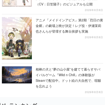
（CV：日笠陽子）のビジュアルも公開
2026年8月8日
アニメ『メイドインアビス』第2期「烈日の黄
金郷」の劇場上映が決定！レグ役・伊瀬茉莉
也さんらが登壇する舞台挨拶も実施
2026年8月8日
相棒の犬と“夢の山小屋”を建てて暮らすサバ
イバルゲーム『Wild n Chill』の体験版が
Steamで配信中。ドット絵の大自然で、喧騒
を忘れよう
2026年8月8日