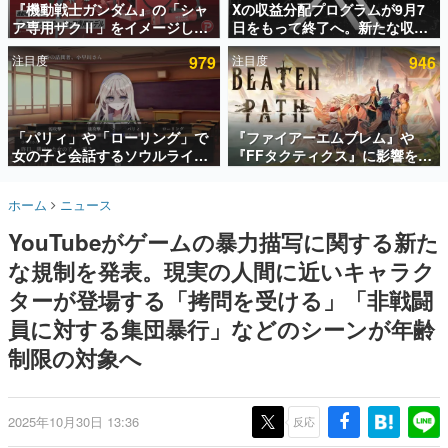
『機動戦士ガンダム』の「シャ
Xの収益分配プログラムが9月7
ア専用ザクⅡ」をイメージした
日をもって終了へ。新たな収益
インタビュー
散水ホースリールが予約開始。
化制度「Original Content
注目度
979
注目度
946
本体にはシャアのパーソナルマ
Rewards Program」を発表
連載・特集一覧
ークやジオン公国軍のエンブレ
ム、型式番号などを配置
殿堂入り記事
SNS拡散数が数千以上！ ページビュー数万以上！ などな
「パリィ」や「ローリング」で
『ファイアーエムブレム』や
ど。多くの人々に読まれた、電ファミ渾身の“殿堂入り”記
女の子と会話するソウルライク
『FFタクティクス』に影響を受
事をまとめました。
恋愛ゲーム『小早川さんはソウ
けた新作戦略RPG『Beaten
ルライク』無料公開。返事に失
Path』2027年に発売へ。
ゲームの企画書
ホーム
ニュース
敗すると「YOU DIED」
PC（Steam）、PS5、Xbox、
名作ゲームクリエイターの方々に製作時のエピソードをお
聞きし、ヒットする企画（ゲーム）とは何か？を探ってい
Switch向けにリリース予定
YouTubeがゲームの暴力描写に関する新た
きます。
な規制を発表。現実の人間に近いキャラク
赫本
この物語を解いてはいけない。『赫本』は、〈試験問題〉
ターが登場する「拷問を受ける」「非戦闘
の形をした短編ホラー小説集です。
員に対する集団暴行」などのシーンが年齢
制限の対象へ
新世代に訊く
これからのデジタルゲーム市場を担う若きクリエイター達
の姿を追い、彼らのルーツと情熱を探っていきます。
2025年10月30日 13:36
反応
ゲーム世代の作家たち
ゲームに多大な影響を受けた作家さんに取材し、ゲームが