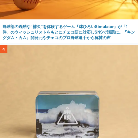
野球部の過酷な“補欠”を体験するゲーム『球ひろいSimulator』が「1
件」のウィッシュリストをもとにチェコ語に対応しSNSで話題に。『キン
グダム・カム』開発元やチェコのプロ野球選手から称賛の声
4