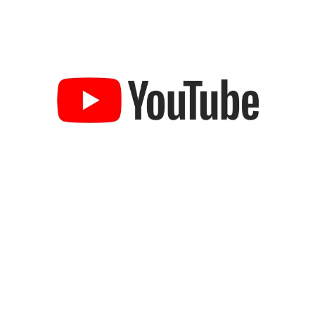
日本のコンテンツ産業やカルチャーに与えた影響を探る企
画です。
日本モバイルゲーム産業史
日本のモバイルゲーム史における主要なトピック・タイト
ルを網羅するほか、開発者へのインタビューや識者による
解説を掲載。約20年の歴史が一望できる決定版！
若ゲのいたり〜ゲームクリエイターの青春〜
『うつヌケ』『ペンと箸』等で知られるマンガ家・田中圭
一先生によるゲーム業界レポートマンガです。
なんでゲームは面白い？
ゲーム開発者・hamatsu氏がゲームの魅力を画面や操作の
具体的な形から解き明かしていく、硬派で骨太な評論連載
です。
ゲームが変えた日本語
「経験値」「裏技」「ラスボス」… ゲームにまつわる言葉
の起源や用法の変遷を、コンピューター文化史研究家・タ
イニーP氏が徹底調査。
カテゴリ
特集記事