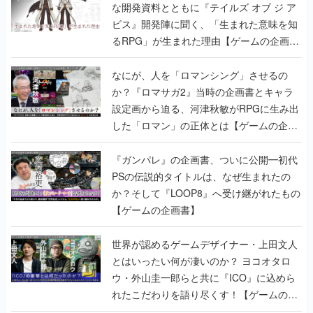
な開発資料とともに『テイルズ オブ ジ ア
ビス』開発陣に聞く、「生まれた意味を知
るRPG」が生まれた理由【ゲームの企画
書】
なにが、人を「ロマンシング」させるの
か？『ロマサガ2』当時の企画書とキャラ
設定画から迫る、河津秋敏がRPGに生み出
した「ロマン」の正体とは【ゲームの企画
書】
『ガンパレ』の企画書、ついに公開━初代
PSの伝説的タイトルは、なぜ生まれたの
か？そして『LOOP8』へ受け継がれたもの
【ゲームの企画書】
世界が認めるゲームデザイナー・上田文人
とはいったい何が凄いのか？ ヨコオタロ
ウ・外山圭一郎らと共に『ICO』に込めら
れたこだわりを語り尽くす！【ゲームの企
画書】