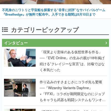
不死身のニワトリと宇宙船を探索する“非常に好評”なサバイバルゲーム
『Breathedge』が無料で配布中。入手できる期間は8月10日まで
カテゴリーピックアップ
インタビュー
「現実より意味のある仮想世界を作る」
──『EVE Online』の生みの親が18年掲げ
続ける”クレイジーな宣言”は、比喩ではな
く本気だった
作り込みのすさまじさにコラボ先も驚嘆
──『Wizardry Variants Daphne』
×『FFXI』コラボが期間限定なのにジョブ
もキャラも武器も戦闘システムもワンオフ
で作り込まれた理由を両ディレクターに聞