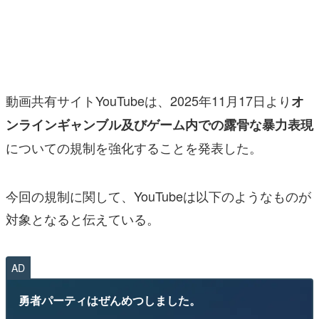
マンガ
女性向け
アプリレビュー
動画共有サイトYouTubeは、2025年11月17日より
オ
その他
ンラインギャンブル及びゲーム内での露骨な暴力表現
についての規制を強化することを発表した。
電ファミニコゲーマーとは？
運営：株式会社マレ
今回の規制に関して、YouTubeは以下のようなものが
対象となると伝えている。
AD
勇者パーティはぜんめつしました。