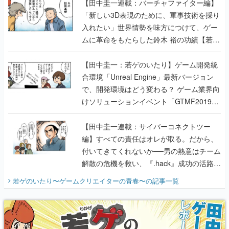
【田中圭一連載：バーチャファイター編】
「新しい3D表現のために、軍事技術を採り
入れたい」世界情勢を味方につけて、ゲー
ムに革命をもたらした鈴木 裕の功績【若ゲ
のいたり】
【田中圭一：若ゲのいたり】ゲーム開発統
合環境「Unreal Engine」最新バージョン
で、開発環境はどう変わる？ ゲーム業界向
けソリューションイベント「GTMF2019」
に行って、より理解を深めよう【PR】
【田中圭一連載：サイバーコネクトツー
編】すべての責任はオレが取る。だから、
付いてきてくれないか──男の熱意はチーム
解散の危機を救い、『.hack』成功の活路を
開く。業界の快男児・松山 洋に流れる血は
若ゲのいたり〜ゲームクリエイターの青春〜
の記事一覧
『少年ジャンプ』色だった【若ゲのいた
り】