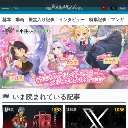
広告をスキップ
赫本
動画
殿堂入り記事
インタビュー
特集記事
マンガ
いま読まれている記事
ピックアップ
注目度
1353
注目度
1056
電ファミのいま読まれている記事ランキング
アプリセール情報