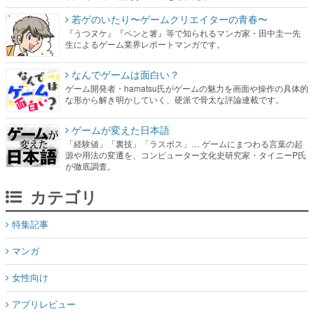
若ゲのいたり〜ゲームクリエイターの青春〜
『うつヌケ』『ペンと箸』等で知られるマンガ家・田中圭一先
生によるゲーム業界レポートマンガです。
なんでゲームは面白い？
ゲーム開発者・hamatsu氏がゲームの魅力を画面や操作の具体的
な形から解き明かしていく、硬派で骨太な評論連載です。
ゲームが変えた日本語
「経験値」「裏技」「ラスボス」… ゲームにまつわる言葉の起
源や用法の変遷を、コンピューター文化史研究家・タイニーP氏
が徹底調査。
カテゴリ
特集記事
マンガ
女性向け
アプリレビュー