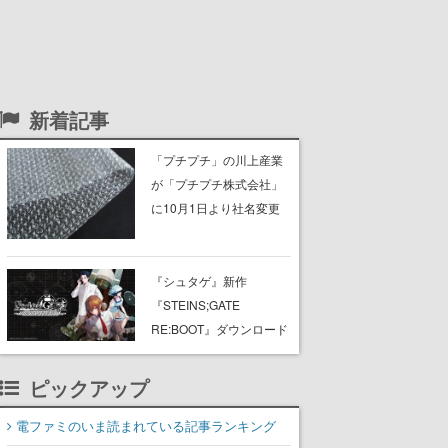
新着記事
「プチプチ」の川上産業
が「プチプチ株式会社」
に10月1日より社名変更
へ。創業58年で初めての
変更で、“プチッ”と鳴るお
なじみの緩衝材が会社の
『シュタゲ』新作
名前に
『STEINS;GATE
RE:BOOT』ダウンロード
版の予約受付がスター
ト、ニンテンドーストア
ピックアップ
とSteamにて。PS Store
もオープン
電ファミのいま読まれている記事ランキング