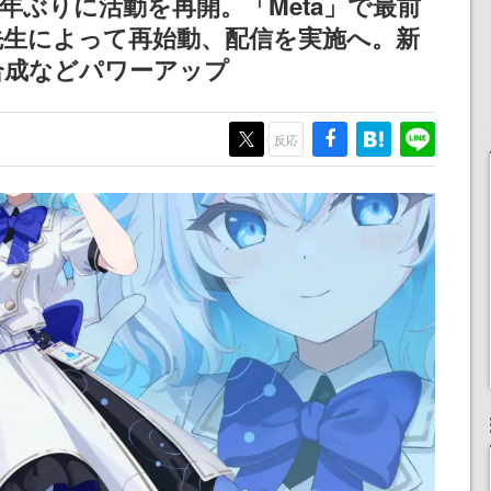
が約2年ぶりに活動を再開。「Meta」で最前
記念したキャンペーン
先生によって再始動、配信を実施へ。新
合成などパワーアップ
反応