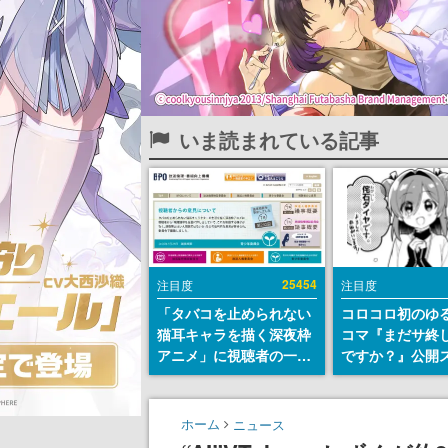
いま読まれている記事
25454
注目度
注目度
「タバコを止められない
コロコロ初のゆ
猫耳キャラを描く深夜枠
コマ『まだサ終
アニメ」に視聴者の一部
ですか？』公開
から批判意見。違法薬物
ト。主人公は新
の使用と思わしき描写も
侘石ダイヤ、ゲ
含めて、BPOが議論を交
を舞台にトラブ
ホーム
ニュース
わす
する社員たちを