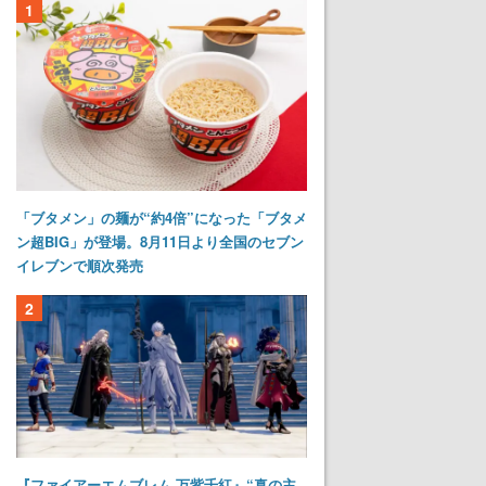
1
「ブタメン」の麺が“約4倍”になった「ブタメ
ン超BIG」が登場。8月11日より全国のセブン
イレブンで順次発売
2
『ファイアーエムブレム 万紫千紅』“真の主