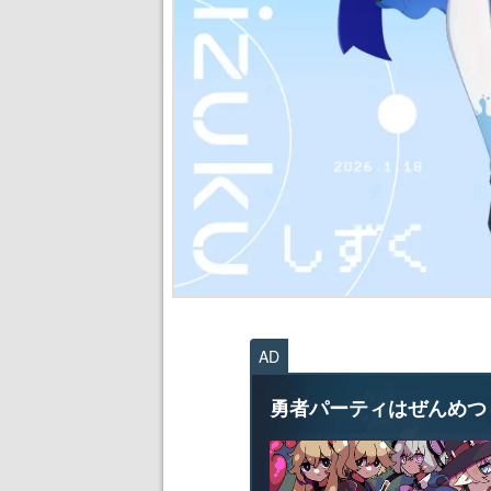
AD
勇者パーティはぜんめつ