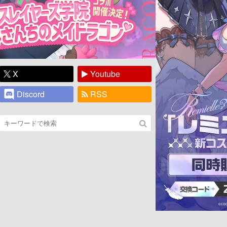
X
Youtube
Discord
RSS