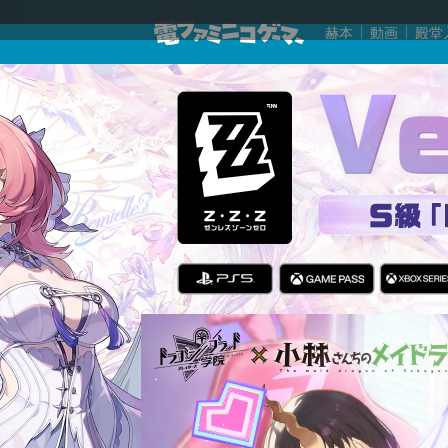
赫本
動画
殿堂