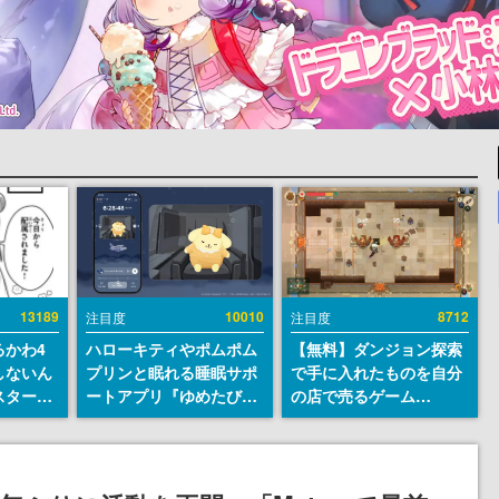
13189
10010
8712
注目度
注目度
るかわ4
ハローキティやポムポム
【無料】ダンジョン探索
しないん
プリンと眠れる睡眠サポ
で手に入れたものを自分
スター
ートアプリ『ゆめたび』
の店で売るゲーム
入社員の
が配信中。キャラごとの
『Moonlighter』が
ーム会社
ASMRや目覚ましアラー
Steamにて無料配布中！
ルへ対応
ムも搭載
続編『Moonlighter 2』
描く
の9月2日正式リリースを