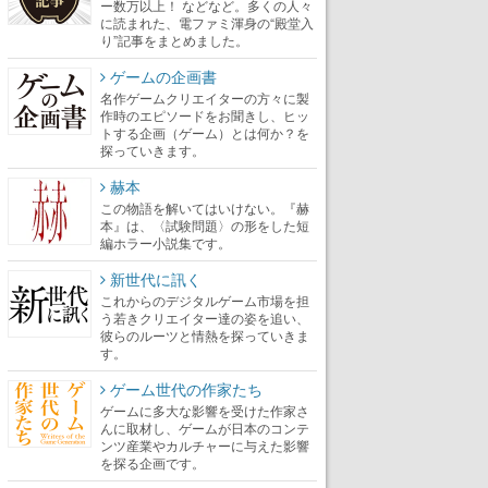
ー数万以上！ などなど。多くの人々
に読まれた、電ファミ渾身の“殿堂入
り”記事をまとめました。
ゲームの企画書
名作ゲームクリエイターの方々に製
作時のエピソードをお聞きし、ヒッ
トする企画（ゲーム）とは何か？を
探っていきます。
赫本
この物語を解いてはいけない。『赫
本』は、〈試験問題〉の形をした短
編ホラー小説集です。
新世代に訊く
これからのデジタルゲーム市場を担
う若きクリエイター達の姿を追い、
彼らのルーツと情熱を探っていきま
す。
ゲーム世代の作家たち
ゲームに多大な影響を受けた作家さ
んに取材し、ゲームが日本のコンテ
ンツ産業やカルチャーに与えた影響
を探る企画です。