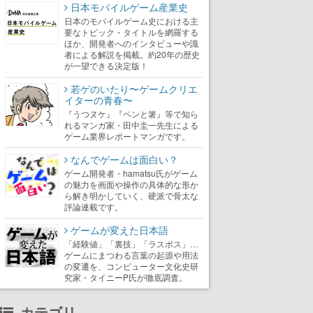
日本モバイルゲーム産業史
日本のモバイルゲーム史における主
要なトピック・タイトルを網羅する
ほか、開発者へのインタビューや識
者による解説を掲載。約20年の歴史
が一望できる決定版！
若ゲのいたり〜ゲームクリエ
イターの青春〜
『うつヌケ』『ペンと箸』等で知ら
れるマンガ家・田中圭一先生による
ゲーム業界レポートマンガです。
なんでゲームは面白い？
ゲーム開発者・hamatsu氏がゲーム
の魅力を画面や操作の具体的な形か
ら解き明かしていく、硬派で骨太な
評論連載です。
ゲームが変えた日本語
「経験値」「裏技」「ラスボス」…
ゲームにまつわる言葉の起源や用法
の変遷を、コンピューター文化史研
究家・タイニーP氏が徹底調査。
カテゴリ