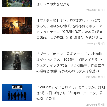
はサンゴや大きな貝も
2026年8月8日
【マルチ可能】オンボロ木製ロボットに乗り
移って、遺跡から“家具”を持ち帰るホラーア
クションゲーム『GRAIN ROT』が本日8月8
日Steamにて発売。迫る“腐敗”から逃げ延
び、持ち帰った家具で基地を再建
2026年8月8日
『ブラッドボーン』公式アートブックKindle
版が44％オフの「2035円」で購入できる“マ
ジェスティック”なセールが開催中。作品世界
の理解と“啓蒙”を深められる狩人様必携の一
冊
2026年8月7日
『VRChat』が『ヒロアカ』とコラボか。詳細
は8月10日10時より「Anique | アニーク」公
式Xにて公開
2026年8月7日