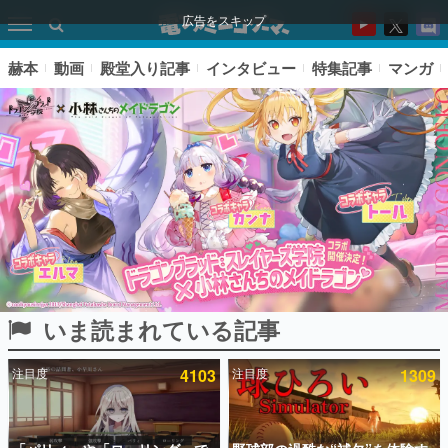
広告をスキップ
赫本
動画
殿堂入り記事
インタビュー
特集記事
マンガ
いま読まれている記事
ピックアップ
注目度
4103
注目度
1309
電ファミのいま読まれている記事ランキング
アプリセール情報