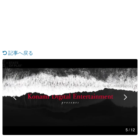
日本のコンテンツ産業やカルチャーに与えた影響を探る企
画です。
日本モバイルゲーム産業史
日本のモバイルゲーム史における主要なトピック・タイト
ルを網羅するほか、開発者へのインタビューや識者による
解説を掲載。約20年の歴史が一望できる決定版！
若ゲのいたり〜ゲームクリエイターの青春〜
『うつヌケ』『ペンと箸』等で知られるマンガ家・田中圭
記事へ戻る
一先生によるゲーム業界レポートマンガです。
なんでゲームは面白い？
ゲーム開発者・hamatsu氏がゲームの魅力を画面や操作の
具体的な形から解き明かしていく、硬派で骨太な評論連載
です。
ゲームが変えた日本語
「経験値」「裏技」「ラスボス」… ゲームにまつわる言葉
の起源や用法の変遷を、コンピューター文化史研究家・タ
イニーP氏が徹底調査。
カテゴリ
5 / 12
特集記事