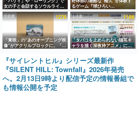
「パリィ」や「ローリング」で
野球部の過酷な“補欠”を体験す
女の子と会話するソウルライク
るゲーム『球ひろい
インタビュー
恋愛ゲーム『小早川さんはソウ
Simulator』が「1件」のウィッ
注目度
1276
注目度
1188
ルライク』無料公開。返事に失
シュリストをもとにチェコ語に
連載・特集一覧
敗すると「YOU DIED」
対応しSNSで話題に。『キング
ダム・カム』開発元やチェコの
プロ野球選手から称賛の声
殿堂入り記事
「東映」の“あのオープニング映
「タバコを止められない猫耳キ
SNS拡散数が数千以上！ ページビュー数万以上！ などな
ど。多くの人々に読まれた、電ファミ渾身の“殿堂入り”記
像”がアクリルブロックに。「東
ャラを描く深夜枠アニメ」に視
事をまとめました。
映ヒストリカル グッズコレクシ
聴者の一部から批判意見。違法
ョン」が8月下旬より発売
薬物の使用と思しき描写も含め
『サイレントヒル』シリーズ最新作
ゲームの企画書
て、BPOが議論を交わす
名作ゲームクリエイターの方々に製作時のエピソードをお
『SILENT HILL: Townfall』2026年発売
聞きし、ヒットする企画（ゲーム）とは何か？を探ってい
きます。
へ。2月13日9時より配信予定の情報番組で
赫本
も情報公開を予定
この物語を解いてはいけない。『赫本』は、〈試験問題〉
の形をした短編ホラー小説集です。
新世代に訊く
これからのデジタルゲーム市場を担う若きクリエイター達
の姿を追い、彼らのルーツと情熱を探っていきます。
ゲーム世代の作家たち
ゲームに多大な影響を受けた作家さんに取材し、ゲームが