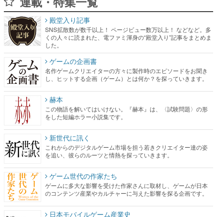
連載・特集一覧
殿堂入り記事
SNS拡散数が数千以上！ ページビュー数万以上！ などなど。多
くの人々に読まれた、電ファミ渾身の“殿堂入り”記事をまとめま
した。
ゲームの企画書
名作ゲームクリエイターの方々に製作時のエピソードをお聞き
し、ヒットする企画（ゲーム）とは何か？を探っていきます。
赫本
この物語を解いてはいけない。『赫本』は、〈試験問題〉の形
をした短編ホラー小説集です。
新世代に訊く
これからのデジタルゲーム市場を担う若きクリエイター達の姿
を追い、彼らのルーツと情熱を探っていきます。
ゲーム世代の作家たち
ゲームに多大な影響を受けた作家さんに取材し、ゲームが日本
のコンテンツ産業やカルチャーに与えた影響を探る企画です。
日本モバイルゲーム産業史