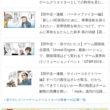
ゲームクリエイターとしての矜持を見た
【若ゲのいたり最終回】
【田中圭一連載：バーチャファイター編】
「新しい3D表現のために、軍事技術を採り
入れたい」世界情勢を味方につけて、ゲー
ムに革命をもたらした鈴木 裕の功績【若ゲ
のいたり】
【田中圭一：若ゲのいたり】ゲーム開発統
合環境「Unreal Engine」最新バージョン
で、開発環境はどう変わる？ ゲーム業界向
けソリューションイベント「GTMF2019」
に行って、より理解を深めよう【PR】
【田中圭一連載：サイバーコネクトツー
編】すべての責任はオレが取る。だから、
付いてきてくれないか──男の熱意はチーム
解散の危機を救い、『.hack』成功の活路を
開く。業界の快男児・松山 洋に流れる血は
若ゲのいたり〜ゲームクリエイターの青春〜
の記事一覧
『少年ジャンプ』色だった【若ゲのいた
り】