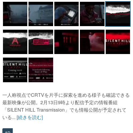
マンガ
女性向け
アプリレビュー
その他
電ファミニコゲーマーとは？
運営：株式会社マレ
一人称視点でCRTVを片手に探索を進める様子も確認できる
最新映像が公開。2月13日9時より配信予定の情報番組
「SILENT HILL Transmission」でも情報公開が予定されて
いる...
[続きを読む]
AD