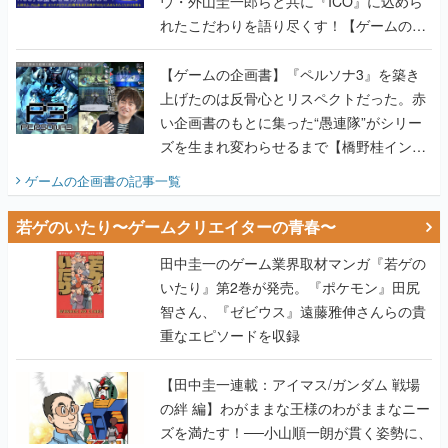
ウ・外山圭一郎らと共に『ICO』に込めら
れたこだわりを語り尽くす！【ゲームの企
画書】
【ゲームの企画書】『ペルソナ3』を築き
上げたのは反骨心とリスペクトだった。赤
い企画書のもとに集った“愚連隊”がシリー
ズを生まれ変わらせるまで【橋野桂インタ
ビュー】
ゲームの企画書
の記事一覧
若ゲのいたり〜ゲームクリエイターの青春〜
田中圭一のゲーム業界取材マンガ『若ゲの
いたり』第2巻が発売。『ポケモン』田尻
智さん、『ゼビウス』遠藤雅伸さんらの貴
重なエピソードを収録
【田中圭一連載：アイマス/ガンダム 戦場
の絆 編】わがままな王様のわがままなニー
ズを満たす！──小山順一朗が貫く姿勢に、