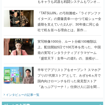
もキャラも武器も戦闘システムもワンオフ
で作り込まれた理由を両ディレクターに聞
く
『TATSUJIN』の弓削雅稔×『ライデンファ
イターズ』の齋藤貴幸──かつて縦シュー全
盛期を支えていた2人が、30年後に同じ会
社で机を並べる理由とは。新作
『TATSUJIN EXTREME』で初タッグを組
んだレジェンド2人に訊く開発秘話
実写映像1000分、ルート分岐100種類以
上。配信開始5日で100万本を売った、中国
発の実写インタラクティブドラマゲーム
『盛世天下：女帝への道II』の、規模が違
うこだわりをプロデューサーに聞いた
半年でアプリストアをオープン？ スマホア
プリの“代替ストア”として、わずか6ヵ月で
国内向けローンチを行った発見型ストア
『あっぷアリーナ！』仕掛け人に話を聞い
てみた
インタビュー
の記事一覧