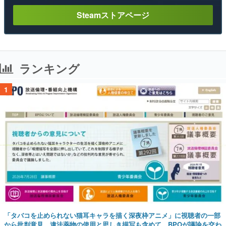
Steamストアページ
ランキング
1
「タバコを止められない猫耳キャラを描く深夜枠アニメ」に視聴者の一部
から批判意見。違法薬物の使用と思しき描写も含めて、BPOが議論を交わ