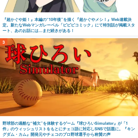
『超かぐや姫！』本編の“10年後”を描く『超かぐやメシ！』Web連載決
定。新たなWebマンガレーベル「ビビビコミック」にて特別話が掲載スタ
ート、あのお話には…まだ続きがある！
3
野球部の過酷な“補欠”を体験するゲーム『球ひろいSimulator』が「1
件」のウィッシュリストをもとにチェコ語に対応しSNSで話題に。『キン
グダム・カム』開発元やチェコのプロ野球選手から称賛の声