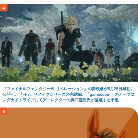
4
『ファイナルファンタジーⅦ リベレーション』の新映像が8月26日早朝に
公開へ。『FF7』リメイクシリーズの完結編、「gamescom」のオープニ
ングナイトライブにてディレクターの浜口直樹氏が登壇する予定
5