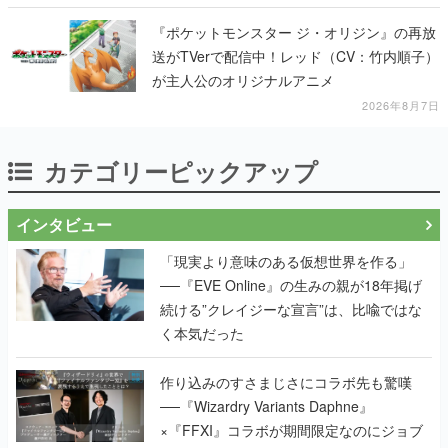
『ポケットモンスター ジ・オリジン』の再放
送がTVerで配信中！レッド（CV：竹内順子）
が主人公のオリジナルアニメ
2026年8月7日
カテゴリーピックアップ
インタビュー
「現実より意味のある仮想世界を作る」
──『EVE Online』の生みの親が18年掲げ
続ける”クレイジーな宣言”は、比喩ではな
く本気だった
作り込みのすさまじさにコラボ先も驚嘆
──『Wizardry Variants Daphne』
×『FFXI』コラボが期間限定なのにジョブ