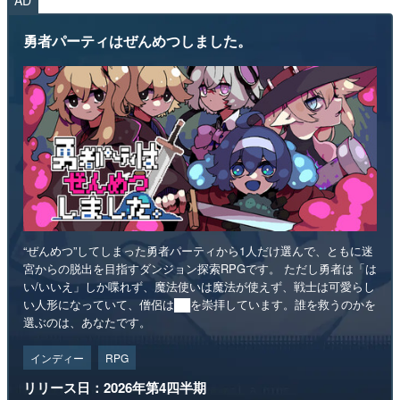
勇者パーティはぜんめつしました。
“ぜんめつ”してしまった勇者パーティから1人だけ選んで、ともに迷
宮からの脱出を目指すダンジョン探索RPGです。 ただし勇者は「は
い/いいえ」しか喋れず、魔法使いは魔法が使えず、戦士は可愛らし
い人形になっていて、僧侶は██を崇拝しています。誰を救うのかを
選ぶのは、あなたです。
インディー
RPG
リリース日：2026年第4四半期