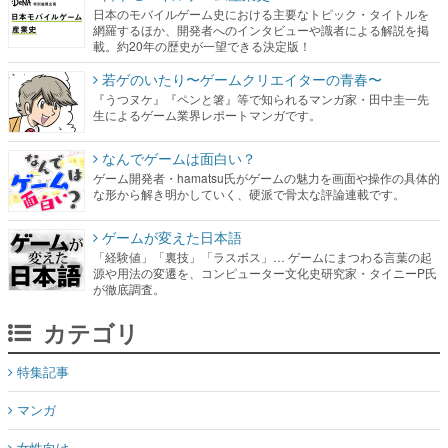
日本のモバイルゲーム史における主要なトピック・タイトルを
網羅するほか、開発者へのインタビューや識者による解説を掲
載。約20年の歴史が一望できる決定版！
若ゲのいたり〜ゲームクリエイターの青春〜
『うつヌケ』『ペンと箸』等で知られるマンガ家・田中圭一先
生によるゲーム業界レポートマンガです。
なんでゲームは面白い？
ゲーム開発者・hamatsu氏がゲームの魅力を画面や操作の具体的
な形から解き明かしていく、硬派で骨太な評論連載です。
ゲームが変えた日本語
「経験値」「裏技」「ラスボス」… ゲームにまつわる言葉の起
源や用法の変遷を、コンピューター文化史研究家・タイニーP氏
が徹底調査。
カテゴリ
特集記事
マンガ
女性向け