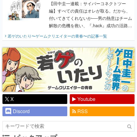
【田中圭一連載：サイバーコネクトツー
編】すべての責任はオレが取る。だから、
付いてきてくれないか──男の熱意はチーム
解散の危機を救い、『.hack』成功の活路を
開く。業界の快男児・松山 洋に流れる血は
若ゲのいたり〜ゲームクリエイターの青春〜
の記事一覧
『少年ジャンプ』色だった【若ゲのいた
り】
X
Youtube
Discord
RSS