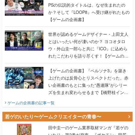
PSの伝説的タイトルは、なぜ生まれたの
か？そして『LOOP8』へ受け継がれたもの
【ゲームの企画書】
世界が認めるゲームデザイナー・上田文人
とはいったい何が凄いのか？ ヨコオタロ
ウ・外山圭一郎らと共に『ICO』に込めら
れたこだわりを語り尽くす！【ゲームの企
画書】
【ゲームの企画書】『ペルソナ3』を築き
上げたのは反骨心とリスペクトだった。赤
い企画書のもとに集った“愚連隊”がシリー
ズを生まれ変わらせるまで【橋野桂インタ
ビュー】
ゲームの企画書
の記事一覧
若ゲのいたり〜ゲームクリエイターの青春〜
田中圭一のゲーム業界取材マンガ『若ゲの
いたり』第2巻が発売。『ポケモン』田尻