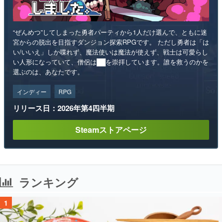
“ぜんめつ”してしまった勇者パーティから1人だけ選んで、ともに迷
宮からの脱出を目指すダンジョン探索RPGです。 ただし勇者は「は
い/いいえ」しか喋れず、魔法使いは魔法が使えず、戦士は可愛らし
い人形になっていて、僧侶は██を崇拝しています。誰を救うのかを
選ぶのは、あなたです。
インディー
RPG
リリース日：2026年第4四半期
Steamストアページ
ランキング
1