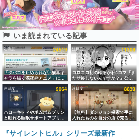
インタビュー
連載・特集一覧
いま読まれている記事
殿堂入り記事
SNS拡散数が数千以上！ ページビュー数万以上！ などな
ど。多くの人々に読まれた、電ファミ渾身の“殿堂入り”記
注目度
24519
注目度
11308
事をまとめました。
ゲームの企画書
名作ゲームクリエイターの方々に製作時のエピソードをお
聞きし、ヒットする企画（ゲーム）とは何か？を探ってい
「タバコを止められない猫耳キ
コロコロ初のゆるかわ4コマ『ま
きます。
ャラを描く深夜枠アニメ」に視
だサ終しないんですか？』公開
聴者の一部から批判意見。違法
スタート。主人公は新入社員の
赫本
注目度
9064
注目度
8833
薬物の使用と思わしき描写も含
侘石ダイヤ、ゲーム会社を舞台
この物語を解いてはいけない。『赫本』は、〈試験問題〉
めて、BPOが議論を交わす
にトラブルへ対応する社員たち
の形をした短編ホラー小説集です。
を描く
新世代に訊く
ハローキティやポムポムプリン
【無料】ダンジョン探索で手に
これからのデジタルゲーム市場を担う若きクリエイター達
と眠れる睡眠サポートアプリ
入れたものを自分の店で売るゲ
の姿を追い、彼らのルーツと情熱を探っていきます。
『ゆめたび』が配信中。キャラ
ーム『Moonlighter』がSteam
ごとのASMRや目覚ましアラー
にて無料配布中！続編
『サイレントヒル』シリーズ最新作
ゲーム世代の作家たち
ムも搭載
『Moonlighter 2』の9月2日正
ゲームに多大な影響を受けた作家さんに取材し、ゲームが