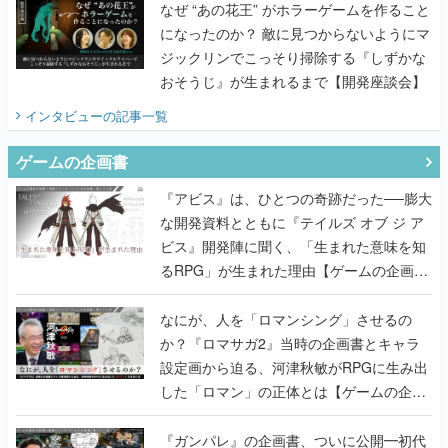
なぜ “あの花王” がホラーゲームを作ること
になったのか？ 敵に見つからないようにマ
ジックリンでこっそり掃除する『しずかな
おそうじ』が生まれるまで【開発座談会】
インタビュー
の記事一覧
ゲームの企画書
『アビス』は、ひとつの奇跡だった──膨大
な開発資料とともに『テイルズ オブ ジ ア
ビス』開発陣に聞く、「生まれた意味を知
るRPG」が生まれた理由【ゲームの企画
書】
なにが、人を「ロマンシング」させるの
か？『ロマサガ2』当時の企画書とキャラ
設定画から迫る、河津秋敏がRPGに生み出
した「ロマン」の正体とは【ゲームの企画
書】
『ガンパレ』の企画書、ついに公開━初代