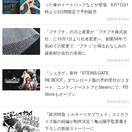
った傘やトートバッグなどが登場。8月7日21
時より2日間限定で予約販売
2026年8月6日
「プチプチ」の川上産業が「プチプチ株式会
社」に10月1日より社名変更へ。創業58年で
初めての変更で、“プチッ”と鳴るおなじみの
緩衝材が会社の名前に
2026年8月6日
『シュタゲ』新作『STEINS;GATE
RE:BOOT』ダウンロード版の予約受付がスタ
ート、ニンテンドーストアとSteamにて。PS
Storeもオープン
2026年8月6日
『銀河特急 ミルキー☆サブウェイ』コミカラ
イズ版の続編が制作決定！亀山陽平監督書き
下ろしの新規ストーリーに