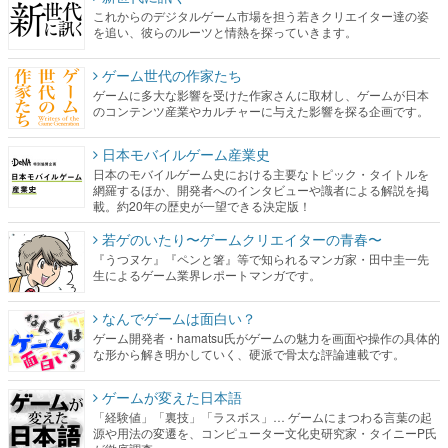
これからのデジタルゲーム市場を担う若きクリエイター達の姿
を追い、彼らのルーツと情熱を探っていきます。
ゲーム世代の作家たち
ゲームに多大な影響を受けた作家さんに取材し、ゲームが日本
のコンテンツ産業やカルチャーに与えた影響を探る企画です。
日本モバイルゲーム産業史
日本のモバイルゲーム史における主要なトピック・タイトルを
網羅するほか、開発者へのインタビューや識者による解説を掲
載。約20年の歴史が一望できる決定版！
若ゲのいたり〜ゲームクリエイターの青春〜
『うつヌケ』『ペンと箸』等で知られるマンガ家・田中圭一先
生によるゲーム業界レポートマンガです。
なんでゲームは面白い？
ゲーム開発者・hamatsu氏がゲームの魅力を画面や操作の具体的
な形から解き明かしていく、硬派で骨太な評論連載です。
ゲームが変えた日本語
「経験値」「裏技」「ラスボス」… ゲームにまつわる言葉の起
源や用法の変遷を、コンピューター文化史研究家・タイニーP氏