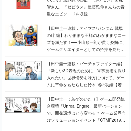
智さん、『ゼビウス』遠藤雅伸さんらの貴
重なエピソードを収録
【田中圭一連載：アイマス/ガンダム 戦場
の絆 編】わがままな王様のわがままなニー
ズを満たす！──小山順一朗が貫く姿勢に、
ゲームクリエイターとしての矜持を見た
【若ゲのいたり最終回】
【田中圭一連載：バーチャファイター編】
「新しい3D表現のために、軍事技術を採り
入れたい」世界情勢を味方につけて、ゲー
ムに革命をもたらした鈴木 裕の功績【若ゲ
のいたり】
【田中圭一：若ゲのいたり】ゲーム開発統
合環境「Unreal Engine」最新バージョン
で、開発環境はどう変わる？ ゲーム業界向
けソリューションイベント「GTMF2019」
に行って、より理解を深めよう【PR】