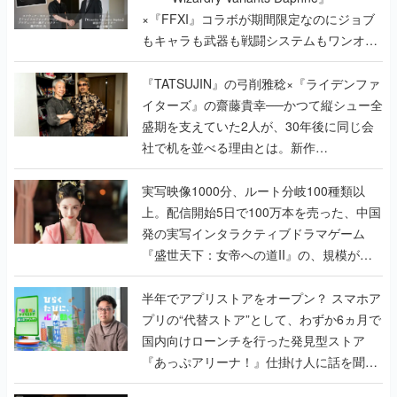
×『FFXI』コラボが期間限定なのにジョブ
もキャラも武器も戦闘システムもワンオフ
で作り込まれた理由を両ディレクターに聞
く
『TATSUJIN』の弓削雅稔×『ライデンファ
イターズ』の齋藤貴幸──かつて縦シュー全
盛期を支えていた2人が、30年後に同じ会
社で机を並べる理由とは。新作
『TATSUJIN EXTREME』で初タッグを組
んだレジェンド2人に訊く開発秘話
実写映像1000分、ルート分岐100種類以
上。配信開始5日で100万本を売った、中国
発の実写インタラクティブドラマゲーム
『盛世天下：女帝への道II』の、規模が違
うこだわりをプロデューサーに聞いた
半年でアプリストアをオープン？ スマホア
プリの“代替ストア”として、わずか6ヵ月で
国内向けローンチを行った発見型ストア
『あっぷアリーナ！』仕掛け人に話を聞い
てみた