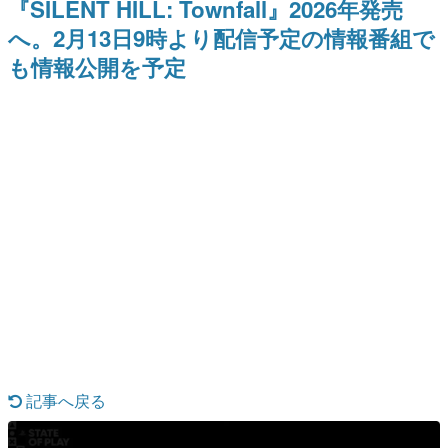
『SILENT HILL: Townfall』2026年発売
式リリースを記念したキャンペ
日本のコンテンツ産業やカルチャーに与えた影響を探る企
ーン
へ。2月13日9時より配信予定の情報番組で
画です。
も情報公開を予定
日本モバイルゲーム産業史
日本のモバイルゲーム史における主要なトピック・タイト
ルを網羅するほか、開発者へのインタビューや識者による
解説を掲載。約20年の歴史が一望できる決定版！
若ゲのいたり〜ゲームクリエイターの青春〜
『うつヌケ』『ペンと箸』等で知られるマンガ家・田中圭
一先生によるゲーム業界レポートマンガです。
なんでゲームは面白い？
ゲーム開発者・hamatsu氏がゲームの魅力を画面や操作の
具体的な形から解き明かしていく、硬派で骨太な評論連載
です。
ゲームが変えた日本語
「経験値」「裏技」「ラスボス」… ゲームにまつわる言葉
の起源や用法の変遷を、コンピューター文化史研究家・タ
イニーP氏が徹底調査。
カテゴリ
記事へ戻る
特集記事