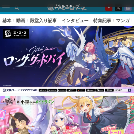
広告をスキップ
赫本
動画
殿堂入り記事
インタビュー
特集記事
マンガ
ピックアップ
電ファミのいま読まれている記事ランキング
アプリセール情報