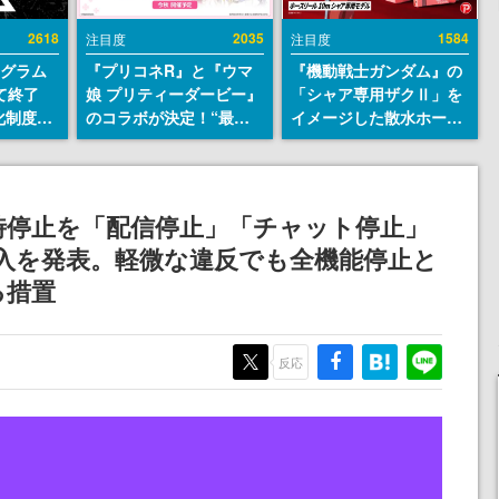
2618
2035
1584
注目度
注目度
ログラム
『プリコネR』と『ウマ
『機動戦士ガンダム』の
て終了
娘 プリティーダービー』
「シャア専用ザクⅡ」を
化制度
のコラボが決定！“最大
イメージした散水ホース
ent
170連無料”の8.5周年キ
リールが予約開始。本体
ram」を
ャンペーンなども発表
にはシャアのパーソナル
マークやジオン公国軍の
エンブレム、型式番号な
一時停止を「配信停止」「チャット停止」
どを配置
入を発表。軽微な違反でも全機能停止と
る措置
反応