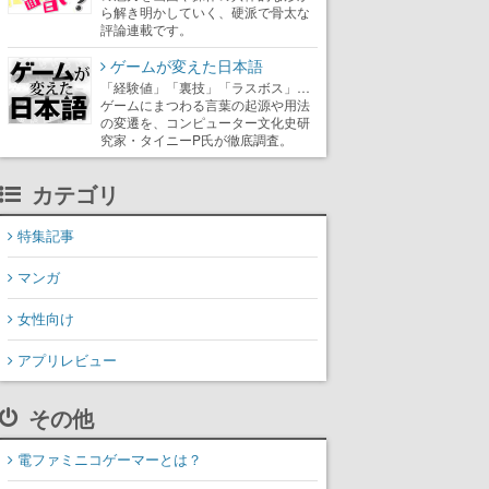
ら解き明かしていく、硬派で骨太な
評論連載です。
ゲームが変えた日本語
「経験値」「裏技」「ラスボス」…
ゲームにまつわる言葉の起源や用法
の変遷を、コンピューター文化史研
究家・タイニーP氏が徹底調査。
カテゴリ
特集記事
マンガ
女性向け
アプリレビュー
その他
電ファミニコゲーマーとは？