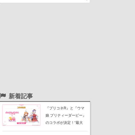
新着記事
『プリコネR』と『ウマ
娘 プリティーダービー』
のコラボが決定！“最大
170連無料”の8.5周年キャ