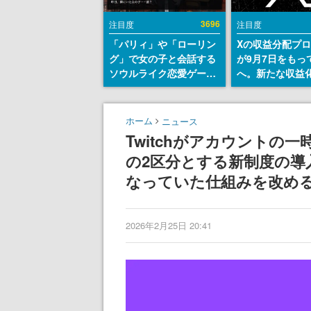
3696
注目度
注目度
「パリィ」や「ローリン
Xの収益分配プ
グ」で女の子と会話する
が9月7日をもっ
ソウルライク恋愛ゲーム
へ。新たな収益
『小早川さんはソウルラ
「Original Cont
イク』無料公開。返事に
Rewards Prog
失敗すると「YOU
発表
ホーム
ニュース
DIED」
Twitchがアカウントの
の2区分とする新制度の導
なっていた仕組みを改め
2026年2月25日 20:41