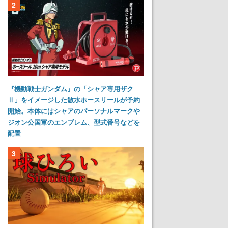
2
『機動戦士ガンダム』の「シャア専用ザク
Ⅱ」をイメージした散水ホースリールが予約
開始。本体にはシャアのパーソナルマークや
ジオン公国軍のエンブレム、型式番号などを
配置
3