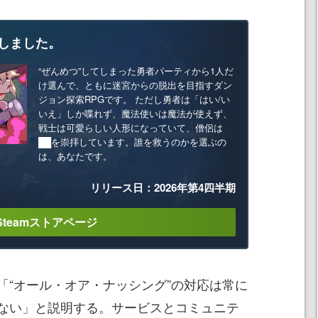
しました。
“ぜんめつ”してしまった勇者パーティから1人だ
け選んで、ともに迷宮からの脱出を目指すダン
ジョン探索RPGです。 ただし勇者は「はい/い
いえ」しか喋れず、魔法使いは魔法が使えず、
戦士は可愛らしい人形になっていて、僧侶は
██を崇拝しています。誰を救うのかを選ぶの
は、あなたです。
リリース日：2026年第4四半期
Steamストアページ
「“オール・オア・ナッシング”の対応は常に
ない」と説明する。サービスとコミュニテ