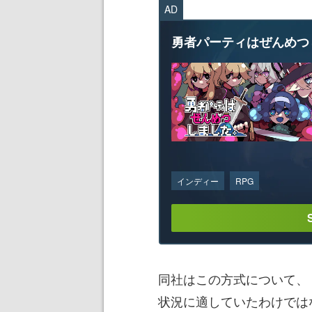
AD
勇者パーティはぜんめつ
インディー
RPG
同社はこの方式について、
状況に適していたわけでは