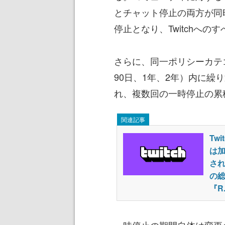
とチャット停止の両方が同
停止となり、Twitchへの
さらに、同一ポリシーカテ
90日、1年、2年）内に
れ、複数回の一時停止の累
関連記事
Tw
は
され
の総
『R