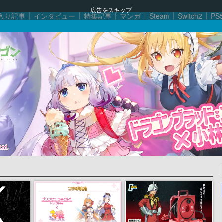
広告をスキップ
入り記事
インタビュー
特集記事
マンガ
Steam
Switch2
PS