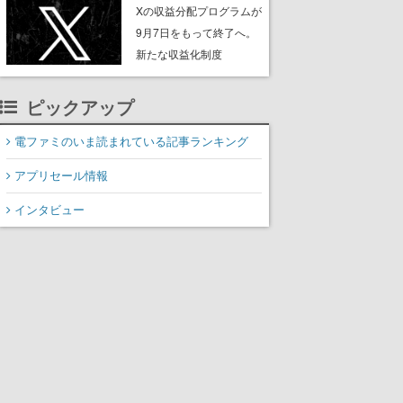
ンペーンなども発表
Xの収益分配プログラムが
9月7日をもって終了へ。
新たな収益化制度
「Original Content
Rewards Program」を発
ピックアップ
表
電ファミのいま読まれている記事ランキング
アプリセール情報
インタビュー