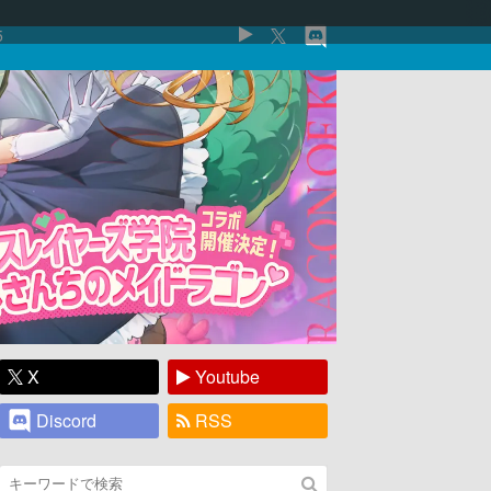
5
X
Youtube
Discord
RSS