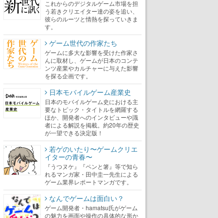
これからのデジタルゲーム市場を担
う若きクリエイター達の姿を追い、
彼らのルーツと情熱を探っていきま
す。
ゲーム世代の作家たち
ゲームに多大な影響を受けた作家さ
んに取材し、ゲームが日本のコンテ
ンツ産業やカルチャーに与えた影響
を探る企画です。
日本モバイルゲーム産業史
日本のモバイルゲーム史における主
要なトピック・タイトルを網羅する
ほか、開発者へのインタビューや識
者による解説を掲載。約20年の歴史
が一望できる決定版！
若ゲのいたり〜ゲームクリエ
イターの青春〜
『うつヌケ』『ペンと箸』等で知ら
れるマンガ家・田中圭一先生による
ゲーム業界レポートマンガです。
なんでゲームは面白い？
ゲーム開発者・hamatsu氏がゲーム
の魅力を画面や操作の具体的な形か