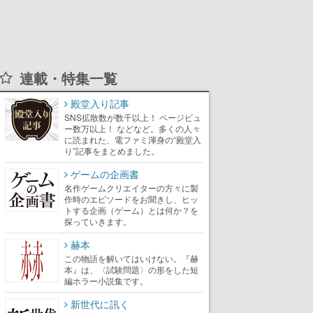
連載・特集一覧
殿堂入り記事
SNS拡散数が数千以上！ ページビュ
ー数万以上！ などなど。多くの人々
に読まれた、電ファミ渾身の“殿堂入
り”記事をまとめました。
ゲームの企画書
名作ゲームクリエイターの方々に製
作時のエピソードをお聞きし、ヒッ
トする企画（ゲーム）とは何か？を
探っていきます。
赫本
この物語を解いてはいけない。『赫
本』は、〈試験問題〉の形をした短
編ホラー小説集です。
新世代に訊く