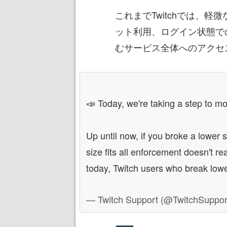
これまでTwitchでは、
ット利用、ログイン状態で
むサービス全体へのアクセ
📣 Today, we're taking a step to m
Up until now, if you broke a lower s
size fits all enforcement doesn't r
today, Twitch users who break lo
— Twitch Support (@TwitchSuppo