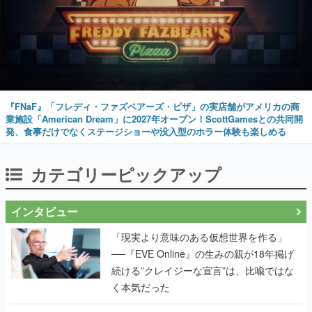
『FNaF』「フレディ・ファズベアーズ・ピザ」の実店舗がアメリカの商
業施設「American Dream」に2027年オープン！ScottGamesとの共同開
発、食事だけでなくステージショーや没入型のホラー体験も楽しめる
カテゴリーピックアップ
インタビュー
「現実より意味のある仮想世界を作る」
──『EVE Online』の生みの親が18年掲げ
続ける”クレイジーな宣言”は、比喩ではな
く本気だった