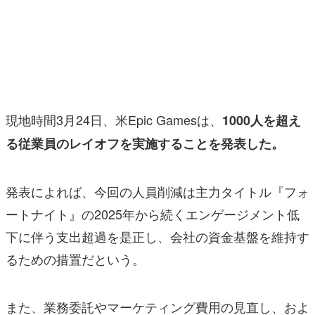
マンガ
女性向け
アプリレビュー
その他
現地時間3月24日、米Epic Gamesは、
1000人を超え
る従業員のレイオフを実施することを発表した。
電ファミニコゲーマーとは？
運営：株式会社マレ
発表によれば、今回の人員削減は主力タイトル『フォ
ートナイト』の2025年から続くエンゲージメント低
下に伴う支出超過を是正し、会社の資金基盤を維持す
るための措置だという。
また、業務委託やマーケティング費用の見直し、およ