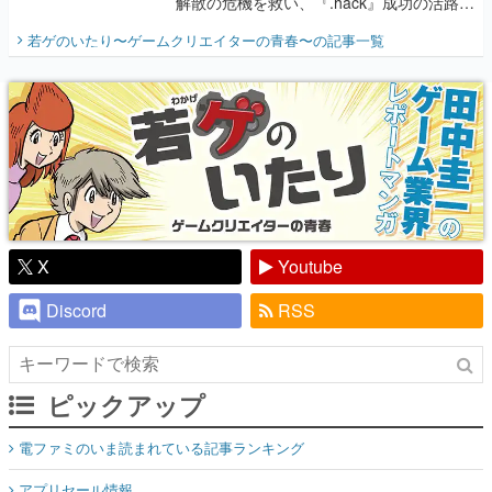
解散の危機を救い、『.hack』成功の活路を
開く。業界の快男児・松山 洋に流れる血は
若ゲのいたり〜ゲームクリエイターの青春〜
の記事一覧
『少年ジャンプ』色だった【若ゲのいた
り】
X
Youtube
Discord
RSS
ピックアップ
電ファミのいま読まれている記事ランキング
アプリセール情報