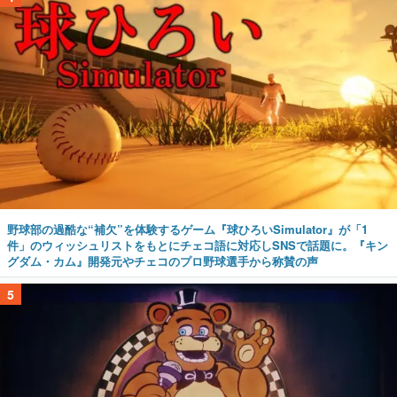
野球部の過酷な“補欠”を体験するゲーム『球ひろいSimulator』が「1
件」のウィッシュリストをもとにチェコ語に対応しSNSで話題に。『キン
グダム・カム』開発元やチェコのプロ野球選手から称賛の声
5