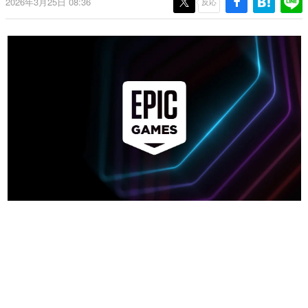
2026年3月25日 08:36
反応
日本のコンテンツ産業やカルチャーに与えた影響を探る企
画です。
日本モバイルゲーム産業史
日本のモバイルゲーム史における主要なトピック・タイト
ルを網羅するほか、開発者へのインタビューや識者による
解説を掲載。約20年の歴史が一望できる決定版！
若ゲのいたり〜ゲームクリエイターの青春〜
『うつヌケ』『ペンと箸』等で知られるマンガ家・田中圭
一先生によるゲーム業界レポートマンガです。
なんでゲームは面白い？
ゲーム開発者・hamatsu氏がゲームの魅力を画面や操作の
具体的な形から解き明かしていく、硬派で骨太な評論連載
です。
ゲームが変えた日本語
「経験値」「裏技」「ラスボス」… ゲームにまつわる言葉
の起源や用法の変遷を、コンピューター文化史研究家・タ
イニーP氏が徹底調査。
カテゴリ
特集記事