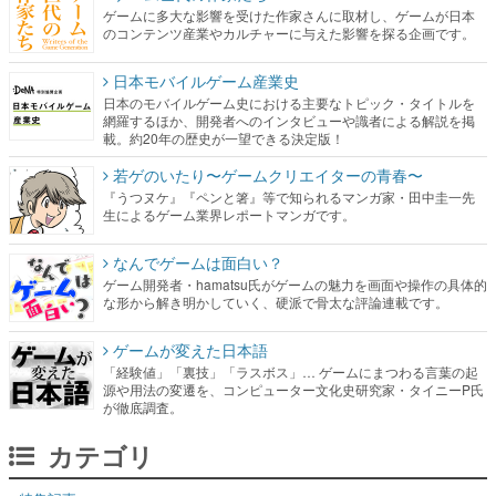
ゲームに多大な影響を受けた作家さんに取材し、ゲームが日本
のコンテンツ産業やカルチャーに与えた影響を探る企画です。
日本モバイルゲーム産業史
日本のモバイルゲーム史における主要なトピック・タイトルを
網羅するほか、開発者へのインタビューや識者による解説を掲
載。約20年の歴史が一望できる決定版！
若ゲのいたり〜ゲームクリエイターの青春〜
『うつヌケ』『ペンと箸』等で知られるマンガ家・田中圭一先
生によるゲーム業界レポートマンガです。
なんでゲームは面白い？
ゲーム開発者・hamatsu氏がゲームの魅力を画面や操作の具体的
な形から解き明かしていく、硬派で骨太な評論連載です。
ゲームが変えた日本語
「経験値」「裏技」「ラスボス」… ゲームにまつわる言葉の起
源や用法の変遷を、コンピューター文化史研究家・タイニーP氏
が徹底調査。
カテゴリ