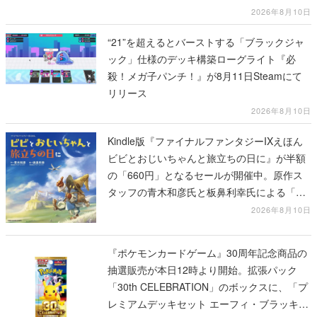
2026年8月10日
“21”を超えるとバーストする「ブラックジャ
ック」仕様のデッキ構築ローグライト『必
殺！メガ子パンチ！』が8月11日Steamにて
リリース
2026年8月10日
Kindle版『ファイナルファンタジーIXえほん
ビビとおじいちゃんと旅立ちの日に』が半額
の「660円」となるセールが開催中。原作ス
タッフの青木和彦氏と板鼻利幸氏による「ビ
ビ」の前日譚
2026年8月10日
『ポケモンカードゲーム』30周年記念商品の
抽選販売が本日12時より開始。拡張パック
「30th CELEBRATION」のボックスに、「プ
レミアムデッキセット エーフィ・ブラッキ