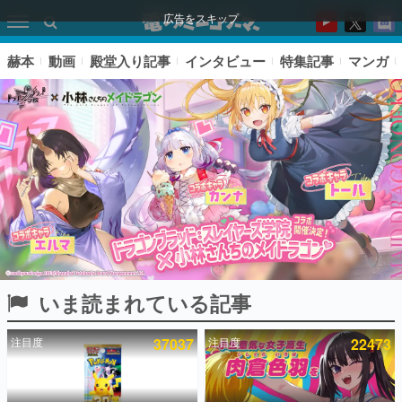
広告をスキップ
赫本
動画
殿堂入り記事
インタビュー
特集記事
マンガ
いま読まれている記事
ピックアップ
注目度
37037
注目度
22473
電ファミのいま読まれている記事ランキング
アプリセール情報