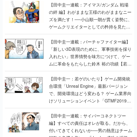
【田中圭一連載：アイマス/ガンダム 戦場
の絆 編】わがままな王様のわがままなニー
ズを満たす！──小山順一朗が貫く姿勢に、
ゲームクリエイターとしての矜持を見た
【若ゲのいたり最終回】
【田中圭一連載：バーチャファイター編】
「新しい3D表現のために、軍事技術を採り
入れたい」世界情勢を味方につけて、ゲー
ムに革命をもたらした鈴木 裕の功績【若ゲ
のいたり】
【田中圭一：若ゲのいたり】ゲーム開発統
合環境「Unreal Engine」最新バージョン
で、開発環境はどう変わる？ ゲーム業界向
けソリューションイベント「GTMF2019」
に行って、より理解を深めよう【PR】
【田中圭一連載：サイバーコネクトツー
編】すべての責任はオレが取る。だから、
付いてきてくれないか──男の熱意はチーム