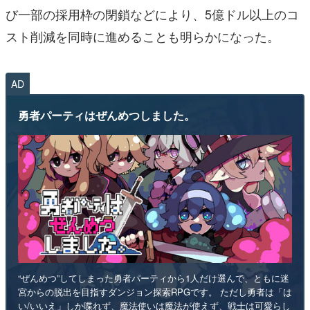
び一部の採用枠の閉鎖などにより、5億ドル以上のコ
スト削減を同時に進めることも明らかになった。
AD
勇者パーティはぜんめつしました。
“ぜんめつ”してしまった勇者パーティから1人だけ選んで、ともに迷
宮からの脱出を目指すダンジョン探索RPGです。 ただし勇者は「は
い/いいえ」しか喋れず、魔法使いは魔法が使えず、戦士は可愛らし