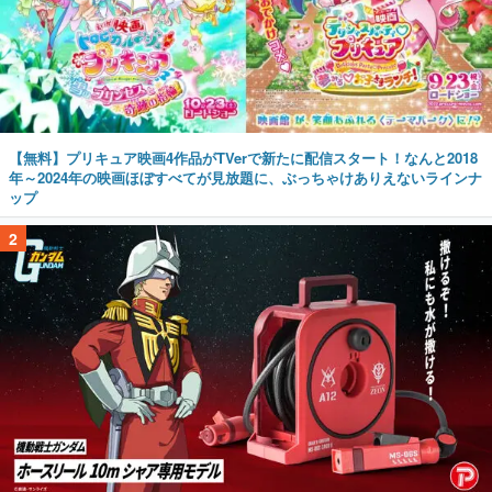
【無料】プリキュア映画4作品がTVerで新たに配信スタート！なんと2018
年～2024年の映画ほぼすべてが見放題に、ぶっちゃけありえないラインナ
ップ
2