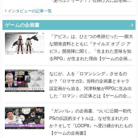
『あっぷアリーナ！』仕掛け人に話を聞い
てみた
インタビュー
の記事一覧
ゲームの企画書
『アビス』は、ひとつの奇跡だった──膨大
な開発資料とともに『テイルズ オブ ジ ア
ビス』開発陣に聞く、「生まれた意味を知
るRPG」が生まれた理由【ゲームの企画
書】
なにが、人を「ロマンシング」させるの
か？『ロマサガ2』当時の企画書とキャラ
設定画から迫る、河津秋敏がRPGに生み出
した「ロマン」の正体とは【ゲームの企画
書】
『ガンパレ』の企画書、ついに公開━初代
PSの伝説的タイトルは、なぜ生まれたの
か？そして『LOOP8』へ受け継がれたもの
【ゲームの企画書】