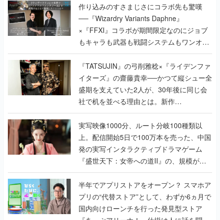
作り込みのすさまじさにコラボ先も驚嘆
──『Wizardry Variants Daphne』
×『FFXI』コラボが期間限定なのにジョブ
もキャラも武器も戦闘システムもワンオフ
で作り込まれた理由を両ディレクターに聞
く
『TATSUJIN』の弓削雅稔×『ライデンファ
イターズ』の齋藤貴幸──かつて縦シュー全
盛期を支えていた2人が、30年後に同じ会
社で机を並べる理由とは。新作
『TATSUJIN EXTREME』で初タッグを組
んだレジェンド2人に訊く開発秘話
実写映像1000分、ルート分岐100種類以
上。配信開始5日で100万本を売った、中国
発の実写インタラクティブドラマゲーム
『盛世天下：女帝への道II』の、規模が違
うこだわりをプロデューサーに聞いた
半年でアプリストアをオープン？ スマホア
プリの“代替ストア”として、わずか6ヵ月で
国内向けローンチを行った発見型ストア