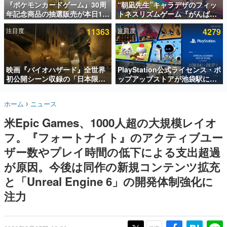
『ポケモンカードゲーム』30周
“朝凪先生”キャラデザのフィッ
年記念商品の抽選販売が本日12
トネスリズムゲーム『がんば
インタビュー
時より開始。拡張パック「30th
れ！チアリズム』Steamストア
注目度
11363
注目度
4279
CELEBRATION」のボックス
ページが公開。キャラクターの
連載・特集一覧
に、「プレミアムデッキセット
CVは陽向葵ゅかさん
エーフィ・ブラッキー」
殿堂入り記事
「FUTURISTIC BOX」の計3商
SNS拡散数が数千以上！ ページビュー数万以上！ などな
品
映画『バイオハザード』全世界
PlayStation公式ライセンス・ポ
ど。多くの人々に読まれた、電ファミ渾身の“殿堂入り”記
初公開シーン収録の「日本限
ップアップストアが池袋駅にて
事をまとめました。
定」予告映像が解禁。バイオの
期間限定で開催。夏のアパレル
日（8月10日）にあわせて、
や『ブラッドボーン』の新作ア
ゲームの企画書
ホーム
ニュース
「ラクーンシティ総合病院」へ
イテムが登場
名作ゲームクリエイターの方々に製作時のエピソードをお
聞きし、ヒットする企画（ゲーム）とは何か？を探ってい
行く配達人の姿が披露
米Epic Games、1000人超の大規模レイオ
きます。
フ。『フォートナイト』のアクティブユー
赫本
この物語を解いてはいけない。『赫本』は、〈試験問題〉
ザー数やプレイ時間の低下による支出超過
の形をした短編ホラー小説集です。
が原因。今後は同作の新規コンテンツ拡充
と「Unreal Engine 6」の開発体制強化に
新世代に訊く
これからのデジタルゲーム市場を担う若きクリエイター達
注力
の姿を追い、彼らのルーツと情熱を探っていきます。
ゲーム世代の作家たち
ゲームに多大な影響を受けた作家さんに取材し、ゲームが