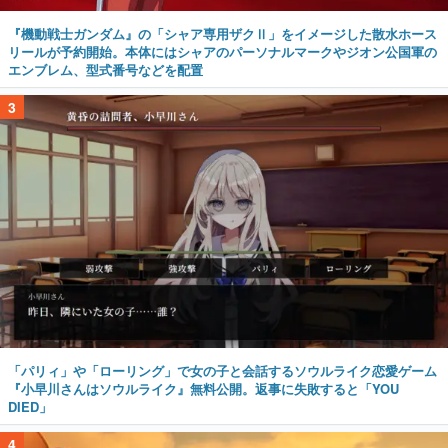
『機動戦士ガンダム』の「シャア専用ザクⅡ」をイメージした散水ホース
リールが予約開始。本体にはシャアのパーソナルマークやジオン公国軍の
エンブレム、型式番号などを配置
3
「パリィ」や「ローリング」で女の子と会話するソウルライク恋愛ゲーム
『小早川さんはソウルライク』無料公開。返事に失敗すると「YOU
DIED」
4