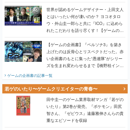
世界が認めるゲームデザイナー・上田文人
とはいったい何が凄いのか？ ヨコオタロ
ウ・外山圭一郎らと共に『ICO』に込めら
れたこだわりを語り尽くす！【ゲームの企
画書】
【ゲームの企画書】『ペルソナ3』を築き
上げたのは反骨心とリスペクトだった。赤
い企画書のもとに集った“愚連隊”がシリー
ズを生まれ変わらせるまで【橋野桂インタ
ビュー】
ゲームの企画書
の記事一覧
若ゲのいたり〜ゲームクリエイターの青春〜
田中圭一のゲーム業界取材マンガ『若ゲの
いたり』第2巻が発売。『ポケモン』田尻
智さん、『ゼビウス』遠藤雅伸さんらの貴
重なエピソードを収録