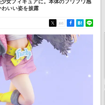
美少女フィギュアに。本体のフワフワ感
女子や、萌え声不思議ち
産で登場、過去に発売し
かわいい姿を披露
ゃん女子と青春を謳歌
たグッズの再販も
反応