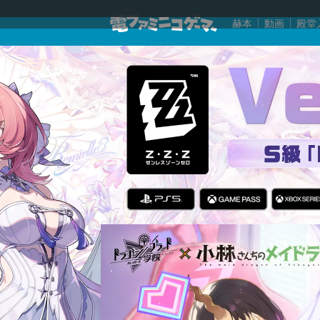
赫本
動画
殿堂