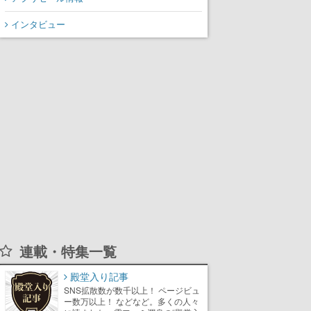
インタビュー
連載・特集一覧
殿堂入り記事
SNS拡散数が数千以上！ ページビュ
ー数万以上！ などなど。多くの人々