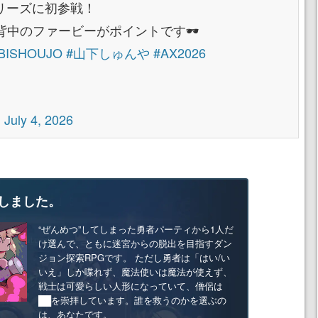
シリーズに初参戦！
中のファービーがポイントです🕶️
BISHOUJO
#山下しゅんや
#AX2026
)
July 4, 2026
しました。
“ぜんめつ”してしまった勇者パーティから1人だ
け選んで、ともに迷宮からの脱出を目指すダン
ジョン探索RPGです。 ただし勇者は「はい/い
いえ」しか喋れず、魔法使いは魔法が使えず、
戦士は可愛らしい人形になっていて、僧侶は
██を崇拝しています。誰を救うのかを選ぶの
は、あなたです。