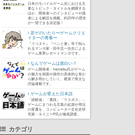
日本のモバイルゲーム史における主
要なトピック・タイトルを網羅する
ほか、開発者へのインタビューや識
者による解説を掲載。約20年の歴史
が一望できる決定版！
若ゲのいたり〜ゲームクリエ
イターの青春〜
『うつヌケ』『ペンと箸』等で知ら
れるマンガ家・田中圭一先生による
ゲーム業界レポートマンガです。
なんでゲームは面白い？
ゲーム開発者・hamatsu氏がゲーム
の魅力を画面や操作の具体的な形か
ら解き明かしていく、硬派で骨太な
評論連載です。
ゲームが変えた日本語
「経験値」「裏技」「ラスボス」…
ゲームにまつわる言葉の起源や用法
の変遷を、コンピューター文化史研
究家・タイニーP氏が徹底調査。
カテゴリ