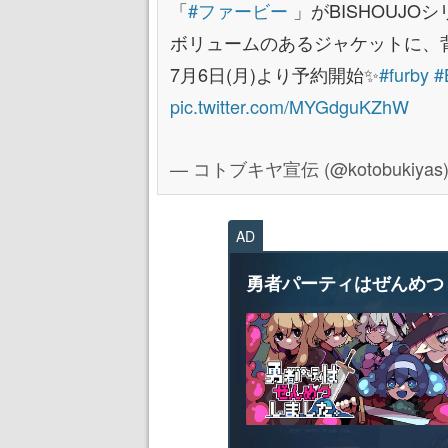
「
#ファービー
」がBISHOUJO
ボリュームのあるジャケットに、背
7月6日(月)より予約開始✨️
#furby
#
pic.twitter.com/MYGdguKZhW
— コトブキヤ宣伝 (@kotobukiyas
AD
勇者パーティはぜんめつ