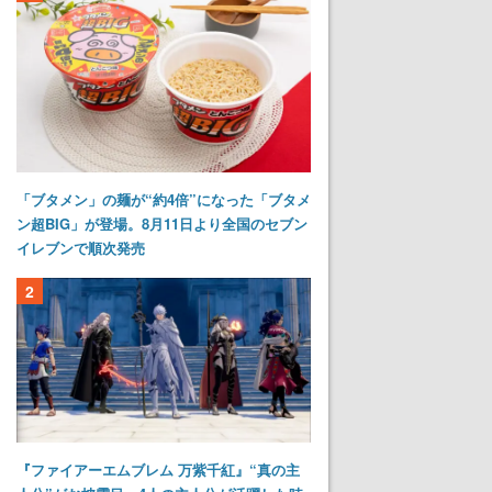
「ブタメン」の麺が“約4倍”になった「ブタメ
ン超BIG」が登場。8月11日より全国のセブン
イレブンで順次発売
2
『ファイアーエムブレム 万紫千紅』“真の主