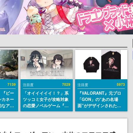
7139
7029
5973
注目度
注目度
、『ビー
「オイイイイイ！？」系
『VALORANT』元プロ
ンカネー
ツッコミ女子が攻略対象
「GON」の“あの名場
的なアプ
の恋愛ノベルゲーム『美
面”がデザインされた新
ユーザー
術部カノジョ』Steamス
作グッズが本日8月5日よ
摯に受け
トアページが公開。「お
り期間限定で発売。Tシ
修正パッ
前らーそろそろ自重しろ
ャツやコインケース、ア
内に配信
ー？＾＾」暗黒微笑の夢
クキーなどが全品受注生