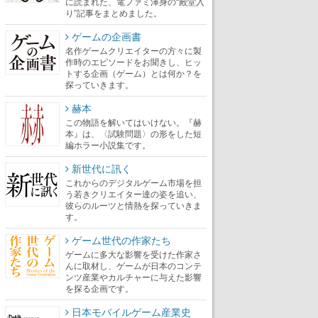
に読まれた、電ファミ渾身の“殿堂入
り”記事をまとめました。
ゲームの企画書
名作ゲームクリエイターの方々に製
作時のエピソードをお聞きし、ヒッ
トする企画（ゲーム）とは何か？を
探っていきます。
赫本
この物語を解いてはいけない。『赫
本』は、〈試験問題〉の形をした短
編ホラー小説集です。
新世代に訊く
これからのデジタルゲーム市場を担
う若きクリエイター達の姿を追い、
彼らのルーツと情熱を探っていきま
す。
ゲーム世代の作家たち
ゲームに多大な影響を受けた作家さ
んに取材し、ゲームが日本のコンテ
ンツ産業やカルチャーに与えた影響
を探る企画です。
日本モバイルゲーム産業史