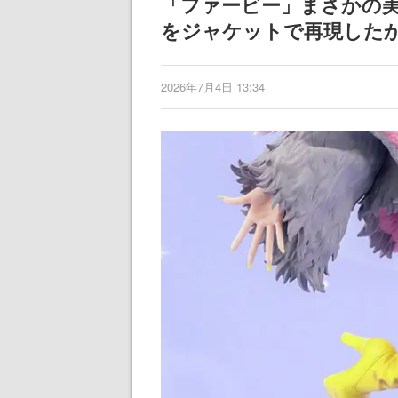
「ファービー」まさかの
記念したキャンペーン
される予定
をジャケットで再現した
2026年7月4日 13:34