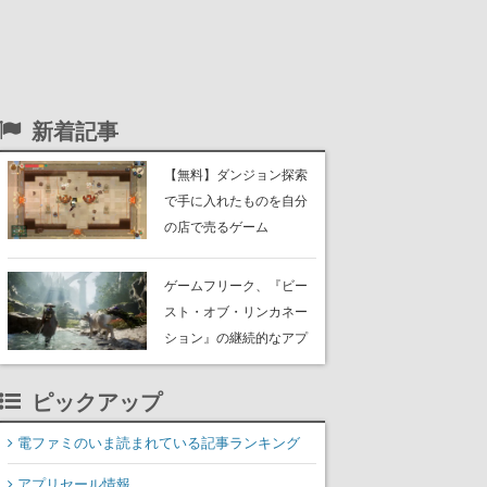
新着記事
【無料】ダンジョン探索
で手に入れたものを自分
の店で売るゲーム
『Moonlighter』がSteam
にて無料配布中！続編
ゲームフリーク、『ビー
『Moonlighter 2』の9月2
スト・オブ・リンカネー
日正式リリースを記念し
ション』の継続的なアプ
たキャンペーン
デ方針を表明。ユーザー
からの意見を真摯に受け
ピックアップ
止めて対応へ。修正パッ
チは約1週間以内に配信さ
電ファミのいま読まれている記事ランキング
れる予定
アプリセール情報