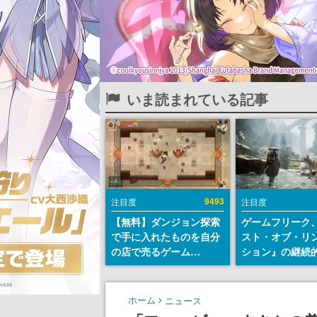
いま読まれている記事
9493
注目度
注目度
【無料】ダンジョン探索
ゲームフリーク
で手に入れたものを自分
スト・オブ・リ
の店で売るゲーム
ション』の継続
『Moonlighter』が
デ方針を表明。
Steamにて無料配布中！
からの意見を真
続編『Moonlighter 2』
止めて対応へ。
ホーム
ニュース
の9月2日正式リリースを
チは約1週間以