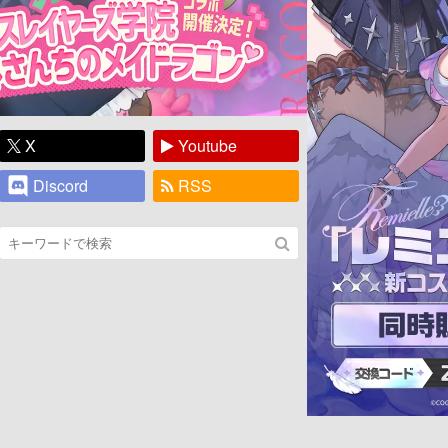
X
Youtube
Discord
RSS