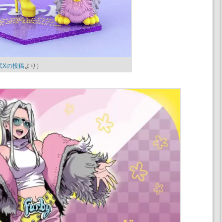
式Xの投稿
より）