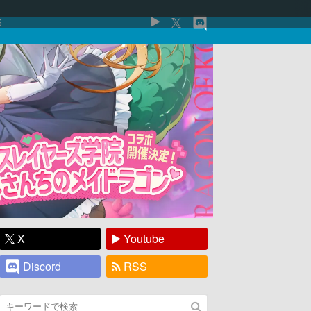
5
X
Youtube
Discord
RSS