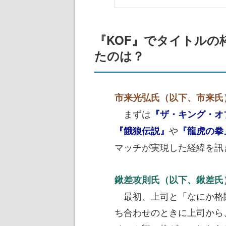
『KOF』でタイトル
たのは？
市来光弘氏（以下、市来氏
まずは
『ザ・キング・オ
や
『餓狼伝説』
『龍虎の拳
マッチが実現した経緯を訊
鍬差攻則氏（以下、鍬差氏
最初、上司と「なにか格
ち合わせのときに上司から