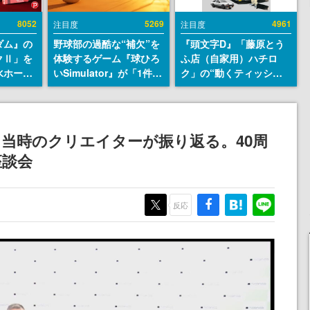
8052
5269
4961
注目度
注目度
ダム』の
野球部の過酷な“補欠”を
『頭文字D』「藤原とう
クⅡ」を
体験するゲーム『球ひろ
ふ店（自家用）ハチロ
水ホース
いSimulator』が「1件」
ク」の“動くティッシュ
始。本体
のウィッシュリストをも
ケース”が買えるポップ
ーソナル
とにチェコ語に対応し
アップショップが開催
公国軍の
SNSで話題に。『キング
へ。マンガの舞台である
式番号な
ダム・カム』開発元やチ
群馬の「イオンモール高
、当時のクリエイターが振り返る。40周
ェコのプロ野球選手から
崎」にて、8月11日から8
座談会
称賛の声
月20日までの期間限定で
開催予定
反応