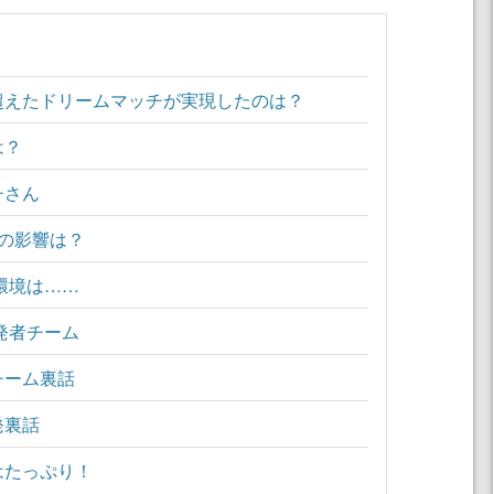
超えたドリームマッチが実現したのは？
は？
チさん
ムの影響は？
環境は……
発者チーム
チーム裏話
発裏話
はたっぷり！