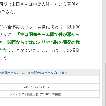
同期（山田さんは中途入社）という関係だ
の皆さん。
NK全盛期のソフト開発に携わり、以来30
さんに、
「実は開発チーム間で仲が悪かっ
と、関西ならではのノリで当時の開発の舞
ことができた。ここでは、その模様
ただく
よう。
SNK名作ゲームクリエイター座談会＆ゲームプレイ祭り
──
2018/10/29 19:00〜
タイムシフト視聴可能（2018/11/8現在）