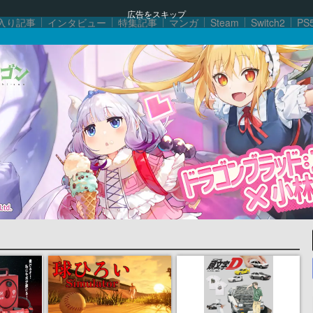
広告をスキップ
入り記事
インタビュー
特集記事
マンガ
Steam
Switch2
PS