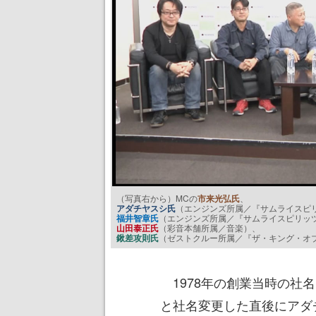
（写真右から）MCの
市来光弘氏
、
アダチヤスシ氏
（エンジンズ所属／『サムライスピ
福井智章氏
（エンジンズ所属／『サムライスピリッ
山田泰正氏
（彩音本舗所属／音楽）、
鍬差攻則氏
（ゼストクルー所属／『ザ・キング・オ
1978年の創業当時の社名
と社名変更した直後にアダ