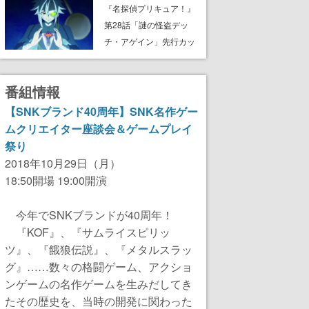
8月8日Steamでリリー
『名探偵プリキュア！』
ス。時に忘れ去られた世
第28話「謎の怪盗デッ
界の古代洞窟を舞台に、4
チ・アゲイン」先行カッ
つのバイオームを探索し
ト解禁。泣きぼくろにモ
ながら脱出を目指す
ノクル、ミステリアスな
番組情報
姿が映し出された場面も
【SNKブランド40周年】SNK名作ゲー
ムクリエイター座談会＆ゲームプレイ
祭り
2018年10月29日（月）
18:50開場 19:00開演
今年でSNKブランドが40周年！
『KOF』、『サムライスピリッ
ツ』、『餓狼伝説』、『メタルスラッ
グ』……数々の格闘ゲーム、アクショ
ンゲームの名作ゲームを生みだしてき
たその歴史を、当時の開発に関わった