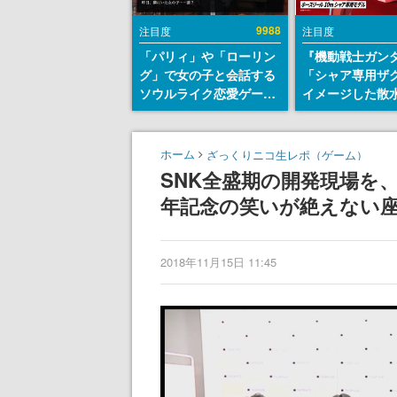
9988
注目度
注目度
「パリィ」や「ローリン
『機動戦士ガン
グ」で女の子と会話する
「シャア専用ザ
ソウルライク恋愛ゲーム
イメージした散
『小早川さんはソウルラ
リールが予約開
イク』無料公開。返事に
にはシャアのパ
失敗すると「YOU
マークやジオン
ホーム
ざっくりニコ生レポ（ゲーム）
DIED」
エンブレム、型
SNK全盛期の開発現場を
どを配置
年記念の笑いが絶えない
2018年11月15日 11:45