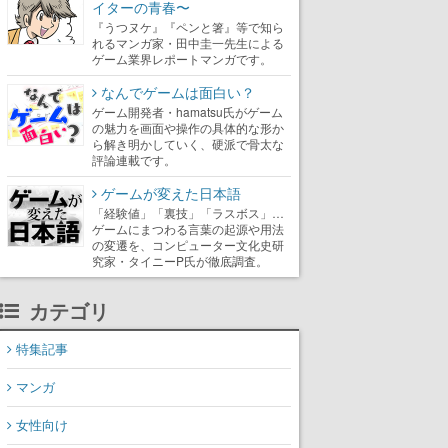
イターの青春〜
『うつヌケ』『ペンと箸』等で知ら
れるマンガ家・田中圭一先生による
ゲーム業界レポートマンガです。
なんでゲームは面白い？
ゲーム開発者・hamatsu氏がゲーム
の魅力を画面や操作の具体的な形か
ら解き明かしていく、硬派で骨太な
評論連載です。
ゲームが変えた日本語
「経験値」「裏技」「ラスボス」…
ゲームにまつわる言葉の起源や用法
の変遷を、コンピューター文化史研
究家・タイニーP氏が徹底調査。
カテゴリ
特集記事
マンガ
女性向け