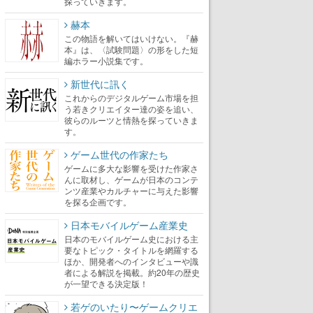
探っていきます。
赫本
この物語を解いてはいけない。『赫
本』は、〈試験問題〉の形をした短
編ホラー小説集です。
新世代に訊く
これからのデジタルゲーム市場を担
う若きクリエイター達の姿を追い、
彼らのルーツと情熱を探っていきま
す。
ゲーム世代の作家たち
ゲームに多大な影響を受けた作家さ
んに取材し、ゲームが日本のコンテ
ンツ産業やカルチャーに与えた影響
を探る企画です。
日本モバイルゲーム産業史
日本のモバイルゲーム史における主
要なトピック・タイトルを網羅する
ほか、開発者へのインタビューや識
者による解説を掲載。約20年の歴史
が一望できる決定版！
若ゲのいたり〜ゲームクリエ