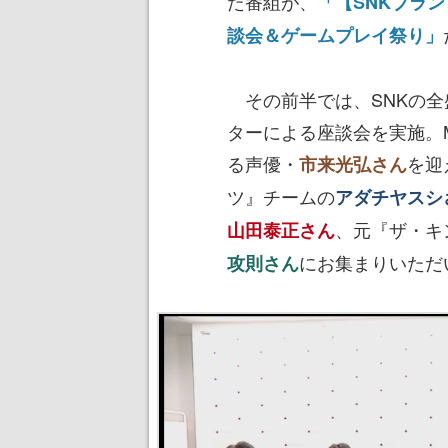
た番組が、
「【SNKブラン
談会＆ゲームプレイ祭り」
その前半では、SNKの全
ターによる座談会を実施。
る声優・
を迎
市来光弘さん
ツ』チームの
アダチヤスシ
、元『ザ・キ
山田泰正さん
にお集まりいただ
攻則さん