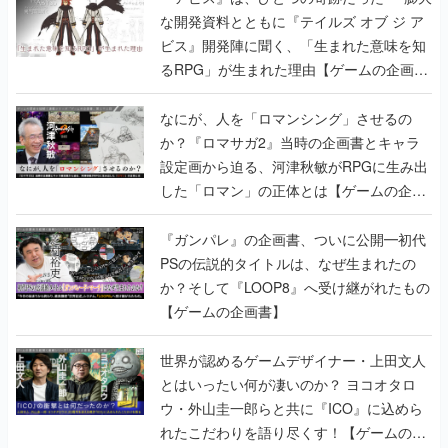
な開発資料とともに『テイルズ オブ ジ ア
ビス』開発陣に聞く、「生まれた意味を知
るRPG」が生まれた理由【ゲームの企画
書】
なにが、人を「ロマンシング」させるの
か？『ロマサガ2』当時の企画書とキャラ
設定画から迫る、河津秋敏がRPGに生み出
した「ロマン」の正体とは【ゲームの企画
書】
『ガンパレ』の企画書、ついに公開━初代
PSの伝説的タイトルは、なぜ生まれたの
か？そして『LOOP8』へ受け継がれたもの
【ゲームの企画書】
世界が認めるゲームデザイナー・上田文人
とはいったい何が凄いのか？ ヨコオタロ
ウ・外山圭一郎らと共に『ICO』に込めら
れたこだわりを語り尽くす！【ゲームの企