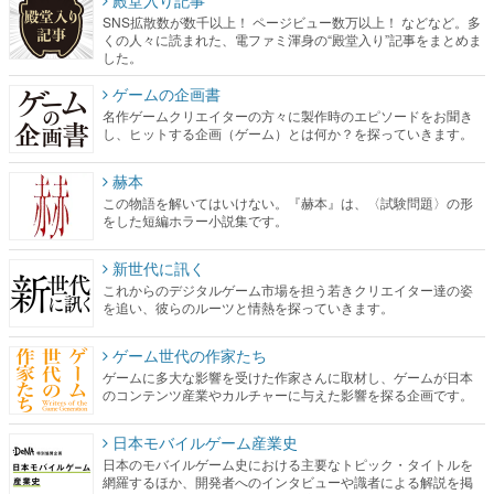
SNS拡散数が数千以上！ ページビュー数万以上！ などなど。多
くの人々に読まれた、電ファミ渾身の“殿堂入り”記事をまとめま
した。
ゲームの企画書
名作ゲームクリエイターの方々に製作時のエピソードをお聞き
し、ヒットする企画（ゲーム）とは何か？を探っていきます。
赫本
この物語を解いてはいけない。『赫本』は、〈試験問題〉の形
をした短編ホラー小説集です。
新世代に訊く
これからのデジタルゲーム市場を担う若きクリエイター達の姿
を追い、彼らのルーツと情熱を探っていきます。
ゲーム世代の作家たち
ゲームに多大な影響を受けた作家さんに取材し、ゲームが日本
のコンテンツ産業やカルチャーに与えた影響を探る企画です。
日本モバイルゲーム産業史
日本のモバイルゲーム史における主要なトピック・タイトルを
網羅するほか、開発者へのインタビューや識者による解説を掲