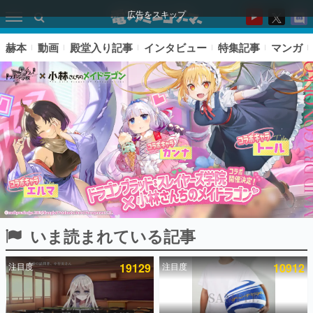
広告をスキップ
赫本
動画
殿堂入り記事
インタビュー
特集記事
マンガ
いま読まれている記事
ピックアップ
注目度
19129
注目度
10912
電ファミのいま読まれている記事ランキング
アプリセール情報