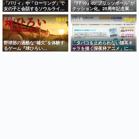
「パリィ」や「ローリング」で
『FF10』の“ブリッツボール”が
女の子と会話するソウルライク
クッション化。25周年記念展
インタビュー
恋愛ゲーム『小早川さんはソウ
「FINAL FANTASY X
注目度
9845
注目度
8569
ルライク』無料公開。返事に失
MUSEUM-幻光の記憶-」のグッ
連載・特集一覧
敗すると「YOU DIED」
ズ情報が一部公開
殿堂入り記事
SNS拡散数が数千以上！ ページビュー数万以上！ などな
野球部の過酷な“補欠”を体験す
「タバコを止められない猫耳キ
ど。多くの人々に読まれた、電ファミ渾身の“殿堂入り”記
るゲーム『球ひろい
ャラを描く深夜枠アニメ」に視
事をまとめました。
Simulator』が「1件」のウィッ
聴者の一部から批判意見。違法
シュリストをもとにチェコ語に
薬物の使用と思しき描写も含め
ゲームの企画書
対応しSNSで話題に。『キング
て、BPOが議論を交わす
名作ゲームクリエイターの方々に製作時のエピソードをお
聞きし、ヒットする企画（ゲーム）とは何か？を探ってい
ダム・カム』開発元やチェコの
きます。
プロ野球選手から称賛の声
赫本
この物語を解いてはいけない。『赫本』は、〈試験問題〉
の形をした短編ホラー小説集です。
新世代に訊く
これからのデジタルゲーム市場を担う若きクリエイター達
の姿を追い、彼らのルーツと情熱を探っていきます。
ゲーム世代の作家たち
ゲームに多大な影響を受けた作家さんに取材し、ゲームが