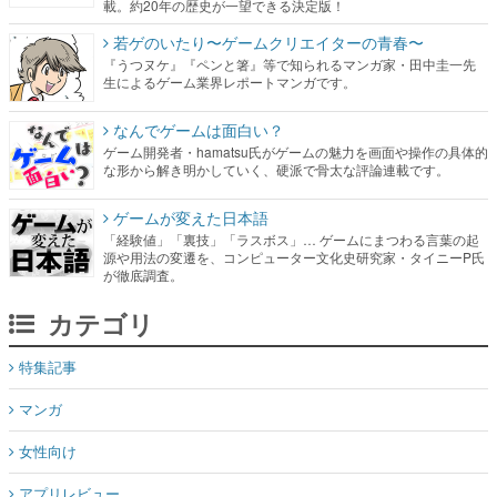
載。約20年の歴史が一望できる決定版！
若ゲのいたり〜ゲームクリエイターの青春〜
『うつヌケ』『ペンと箸』等で知られるマンガ家・田中圭一先
生によるゲーム業界レポートマンガです。
なんでゲームは面白い？
ゲーム開発者・hamatsu氏がゲームの魅力を画面や操作の具体的
な形から解き明かしていく、硬派で骨太な評論連載です。
ゲームが変えた日本語
「経験値」「裏技」「ラスボス」… ゲームにまつわる言葉の起
源や用法の変遷を、コンピューター文化史研究家・タイニーP氏
が徹底調査。
カテゴリ
特集記事
マンガ
女性向け
アプリレビュー