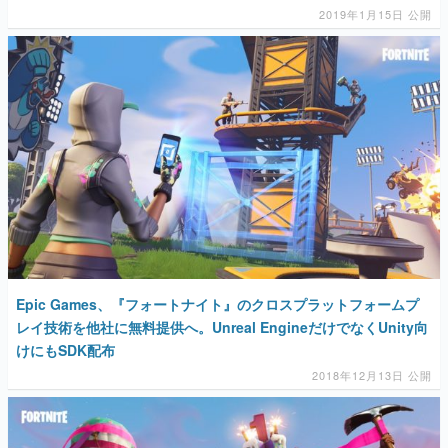
2019年1月15日 公開
マンガ
女性向け
アプリレビュー
その他
電ファミニコゲーマーとは？
運営：株式会社マレ
Epic Games、『フォートナイト』のクロスプラットフォームプ
レイ技術を他社に無料提供へ。Unreal EngineだけでなくUnity向
けにもSDK配布
2018年12月13日 公開