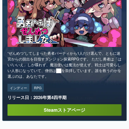
“ぜんめつ”してしまった勇者パーティから1人だけ選んで、ともに迷
宮からの脱出を目指すダンジョン探索RPGです。 ただし勇者は「は
い/いいえ」しか喋れず、魔法使いは魔法が使えず、戦士は可愛らし
い人形になっていて、僧侶は██を崇拝しています。誰を救うのかを
選ぶのは、あなたです。
インディー
RPG
リリース日：2026年第4四半期
Steamストアページ