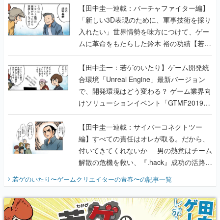
【田中圭一連載：バーチャファイター編】
「新しい3D表現のために、軍事技術を採り
入れたい」世界情勢を味方につけて、ゲー
ムに革命をもたらした鈴木 裕の功績【若ゲ
のいたり】
【田中圭一：若ゲのいたり】ゲーム開発統
合環境「Unreal Engine」最新バージョン
で、開発環境はどう変わる？ ゲーム業界向
けソリューションイベント「GTMF2019」
に行って、より理解を深めよう【PR】
【田中圭一連載：サイバーコネクトツー
編】すべての責任はオレが取る。だから、
付いてきてくれないか──男の熱意はチーム
解散の危機を救い、『.hack』成功の活路を
開く。業界の快男児・松山 洋に流れる血は
若ゲのいたり〜ゲームクリエイターの青春〜
の記事一覧
『少年ジャンプ』色だった【若ゲのいた
り】