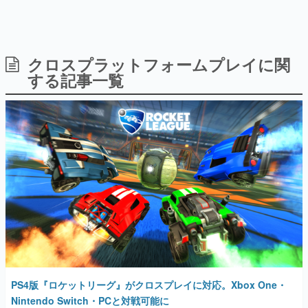
日本のコンテンツ産業やカルチャーに与えた影響を探る企
画です。
日本モバイルゲーム産業史
日本のモバイルゲーム史における主要なトピック・タイト
クロスプラットフォームプレイに関
ルを網羅するほか、開発者へのインタビューや識者による
する記事一覧
解説を掲載。約20年の歴史が一望できる決定版！
若ゲのいたり〜ゲームクリエイターの青春〜
『うつヌケ』『ペンと箸』等で知られるマンガ家・田中圭
一先生によるゲーム業界レポートマンガです。
なんでゲームは面白い？
ゲーム開発者・hamatsu氏がゲームの魅力を画面や操作の
具体的な形から解き明かしていく、硬派で骨太な評論連載
です。
ゲームが変えた日本語
「経験値」「裏技」「ラスボス」… ゲームにまつわる言葉
の起源や用法の変遷を、コンピューター文化史研究家・タ
イニーP氏が徹底調査。
カテゴリ
PS4版『ロケットリーグ』がクロスプレイに対応。Xbox One・
Nintendo Switch・PCと対戦可能に
特集記事