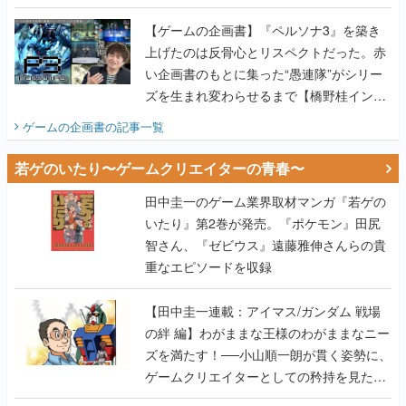
画書】
【ゲームの企画書】『ペルソナ3』を築き
上げたのは反骨心とリスペクトだった。赤
い企画書のもとに集った“愚連隊”がシリー
ズを生まれ変わらせるまで【橋野桂インタ
ビュー】
ゲームの企画書
の記事一覧
若ゲのいたり〜ゲームクリエイターの青春〜
田中圭一のゲーム業界取材マンガ『若ゲの
いたり』第2巻が発売。『ポケモン』田尻
智さん、『ゼビウス』遠藤雅伸さんらの貴
重なエピソードを収録
【田中圭一連載：アイマス/ガンダム 戦場
の絆 編】わがままな王様のわがままなニー
ズを満たす！──小山順一朗が貫く姿勢に、
ゲームクリエイターとしての矜持を見た
【若ゲのいたり最終回】