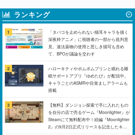
ランキング
1
「タバコを止められない猫耳キャラを描く
深夜枠アニメ」に視聴者の一部から批判意
見。違法薬物の使用と思しき描写も含め
て、BPOが議論を交わす
2
ハローキティやポムポムプリンと眠れる睡
眠サポートアプリ『ゆめたび』が配信中。
キャラごとのASMRや目覚ましアラームも
搭載
3
【無料】ダンジョン探索で手に入れたもの
を自分の店で売るゲーム『Moonlighter』が
Steamにて無料配布中！続編『Moonlighter
2』の9月2日正式リリースを記念したキャ
ンペーン