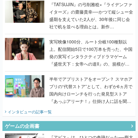
く
『TATSUJIN』の弓削雅稔×『ライデンファ
イターズ』の齋藤貴幸──かつて縦シュー全
盛期を支えていた2人が、30年後に同じ会
社で机を並べる理由とは。新作
『TATSUJIN EXTREME』で初タッグを組
んだレジェンド2人に訊く開発秘話
実写映像1000分、ルート分岐100種類以
上。配信開始5日で100万本を売った、中国
発の実写インタラクティブドラマゲーム
『盛世天下：女帝への道II』の、規模が違
うこだわりをプロデューサーに聞いた
半年でアプリストアをオープン？ スマホア
プリの“代替ストア”として、わずか6ヵ月で
国内向けローンチを行った発見型ストア
『あっぷアリーナ！』仕掛け人に話を聞い
てみた
インタビュー
の記事一覧
ゲームの企画書
『アビス』は、ひとつの奇跡だった──膨大