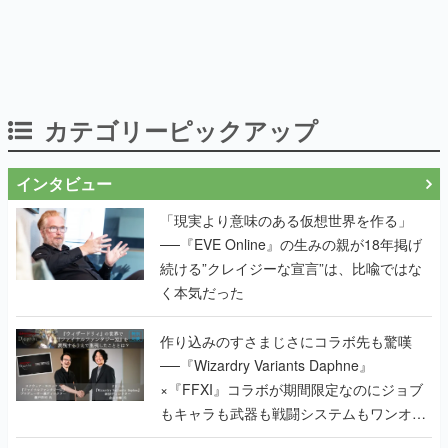
カテゴリーピックアップ
インタビュー
「現実より意味のある仮想世界を作る」
──『EVE Online』の生みの親が18年掲げ
続ける”クレイジーな宣言”は、比喩ではな
く本気だった
作り込みのすさまじさにコラボ先も驚嘆
──『Wizardry Variants Daphne』
×『FFXI』コラボが期間限定なのにジョブ
もキャラも武器も戦闘システムもワンオフ
で作り込まれた理由を両ディレクターに聞