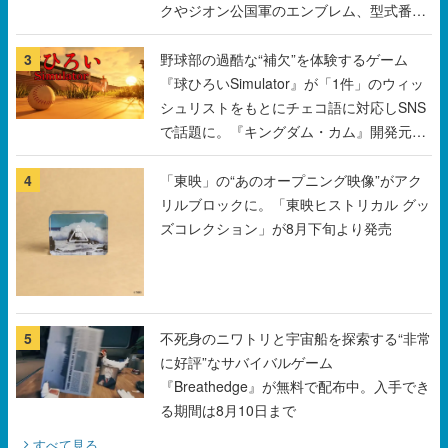
クやジオン公国軍のエンブレム、型式番号
などを配置
3
野球部の過酷な“補欠”を体験するゲーム
『球ひろいSimulator』が「1件」のウィッ
シュリストをもとにチェコ語に対応しSNS
で話題に。『キングダム・カム』開発元や
チェコのプロ野球選手から称賛の声
4
「東映」の“あのオープニング映像”がアク
リルブロックに。「東映ヒストリカル グッ
ズコレクション」が8月下旬より発売
5
不死身のニワトリと宇宙船を探索する“非常
に好評”なサバイバルゲーム
『Breathedge』が無料で配布中。入手でき
る期間は8月10日まで
すべて見る