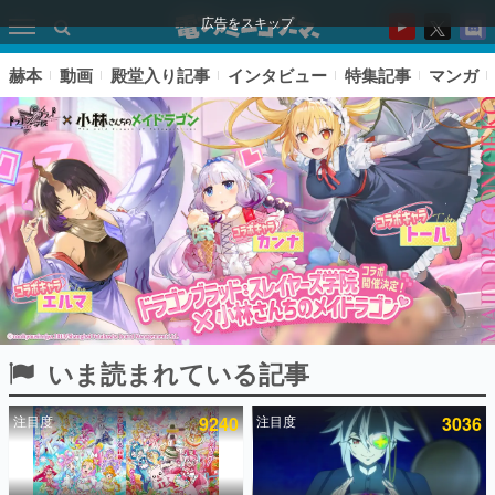
広告をスキップ
赫本
動画
殿堂入り記事
インタビュー
特集記事
マンガ
いま読まれている記事
ピックアップ
注目度
9240
注目度
3036
電ファミのいま読まれている記事ランキング
アプリセール情報