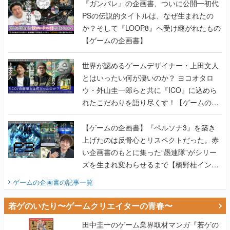
『ガンパレ』の企画書、ついに公開━初代
PSの伝説的タイトルは、なぜ生まれたの
か？そして『LOOP8』へ受け継がれたもの
【ゲームの企画書】
世界が認めるゲームデザイナー・上田文人
とはいったい何が凄いのか？ ヨコオタロ
ウ・外山圭一郎らと共に『ICO』に込めら
れたこだわりを語り尽くす！【ゲームの企
画書】
【ゲームの企画書】『ペルソナ3』を築き
上げたのは反骨心とリスペクトだった。赤
い企画書のもとに集った“愚連隊”がシリー
ズを生まれ変わらせるまで【橋野桂インタ
ビュー】
ゲームの企画書
の記事一覧
若ゲのいたり〜ゲームクリエイターの青春〜
田中圭一のゲーム業界取材マンガ『若ゲの