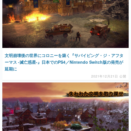
文明崩壊後の世界にコロニーを築く『サバイビング・ジ・アフタ
ーマス -滅亡惑星-』日本でのPS4／Nintendo Switch版の発売が
延期に
2021年12月21日 公開