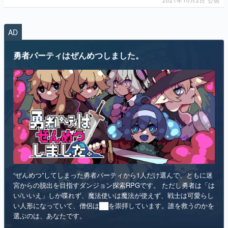
AD
勇者パーティはぜんめつしました。
“ぜんめつ”してしまった勇者パーティから1人だけ選んで、ともに迷
宮からの脱出を目指すダンジョン探索RPGです。 ただし勇者は「は
い/いいえ」しか喋れず、魔法使いは魔法が使えず、戦士は可愛らし
い人形になっていて、僧侶は██を崇拝しています。誰を救うのかを
選ぶのは、あなたです。