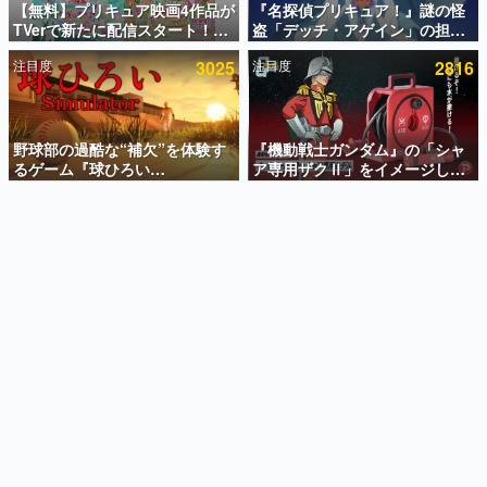
【無料】プリキュア映画4作品が
『名探偵プリキュア！』謎の怪
TVerで新たに配信スタート！な
盗「デッチ・アゲイン」の担当
インタビュー
んと2018年～2024年の映画ほぼ
キャストは天﨑滉平さんと判
注目度
3025
注目度
2816
すべてが見放題に、ぶっちゃけ
明。『Re:ゼロから始める異世
連載・特集一覧
ありえないラインナップ
界生活』オットー役、『ヒプノ
シスマイク』山田三郎役など
殿堂入り記事
SNS拡散数が数千以上！ ページビュー数万以上！ などな
野球部の過酷な“補欠”を体験す
『機動戦士ガンダム』の「シャ
ど。多くの人々に読まれた、電ファミ渾身の“殿堂入り”記
るゲーム『球ひろい
ア専用ザクⅡ」をイメージした
事をまとめました。
Simulator』が「1件」のウィッ
散水ホースリールが予約開始。
シュリストをもとにチェコ語に
本体にはシャアのパーソナルマ
ゲームの企画書
対応しSNSで話題に。『キング
ークやジオン公国軍のエンブレ
名作ゲームクリエイターの方々に製作時のエピソードをお
聞きし、ヒットする企画（ゲーム）とは何か？を探ってい
ダム・カム』開発元やチェコの
ム、型式番号などを配置
きます。
プロ野球選手から称賛の声
赫本
この物語を解いてはいけない。『赫本』は、〈試験問題〉
の形をした短編ホラー小説集です。
新世代に訊く
これからのデジタルゲーム市場を担う若きクリエイター達
の姿を追い、彼らのルーツと情熱を探っていきます。
ゲーム世代の作家たち
ゲームに多大な影響を受けた作家さんに取材し、ゲームが