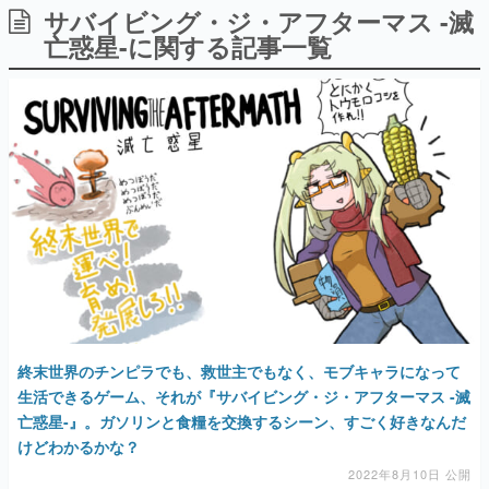
サバイビング・ジ・アフターマス -滅
日本のコンテンツ産業やカルチャーに与えた影響を探る企
画です。
亡惑星-に関する記事一覧
日本モバイルゲーム産業史
日本のモバイルゲーム史における主要なトピック・タイト
ルを網羅するほか、開発者へのインタビューや識者による
解説を掲載。約20年の歴史が一望できる決定版！
若ゲのいたり〜ゲームクリエイターの青春〜
『うつヌケ』『ペンと箸』等で知られるマンガ家・田中圭
一先生によるゲーム業界レポートマンガです。
なんでゲームは面白い？
ゲーム開発者・hamatsu氏がゲームの魅力を画面や操作の
具体的な形から解き明かしていく、硬派で骨太な評論連載
です。
ゲームが変えた日本語
「経験値」「裏技」「ラスボス」… ゲームにまつわる言葉
の起源や用法の変遷を、コンピューター文化史研究家・タ
終末世界のチンピラでも、救世主でもなく、モブキャラになって
イニーP氏が徹底調査。
生活できるゲーム、それが『サバイビング・ジ・アフターマス -滅
亡惑星-』。ガソリンと食糧を交換するシーン、すごく好きなんだ
カテゴリ
けどわかるかな？
2022年8月10日 公開
特集記事