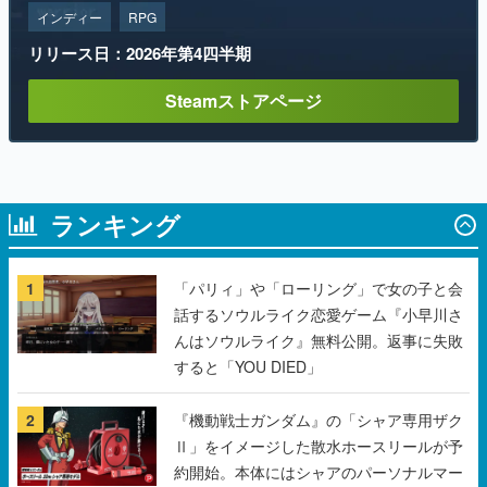
インディー
RPG
リリース日：2026年第4四半期
Steamストアページ
ランキング
1
「パリィ」や「ローリング」で女の子と会
話するソウルライク恋愛ゲーム『小早川さ
んはソウルライク』無料公開。返事に失敗
すると「YOU DIED」
2
『機動戦士ガンダム』の「シャア専用ザク
Ⅱ」をイメージした散水ホースリールが予
約開始。本体にはシャアのパーソナルマー