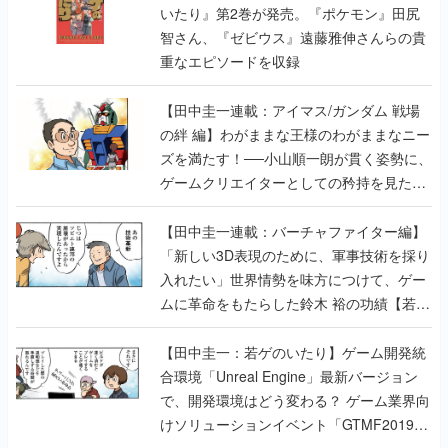
いたり』第2巻が発売。『ポケモン』田尻
智さん、『ゼビウス』遠藤雅伸さんらの貴
重なエピソードを収録
【田中圭一連載：アイマス/ガンダム 戦場
の絆 編】わがままな王様のわがままなニー
ズを満たす！──小山順一朗が貫く姿勢に、
ゲームクリエイターとしての矜持を見た
【若ゲのいたり最終回】
【田中圭一連載：バーチャファイター編】
「新しい3D表現のために、軍事技術を採り
入れたい」世界情勢を味方につけて、ゲー
ムに革命をもたらした鈴木 裕の功績【若ゲ
のいたり】
【田中圭一：若ゲのいたり】ゲーム開発統
合環境「Unreal Engine」最新バージョン
で、開発環境はどう変わる？ ゲーム業界向
けソリューションイベント「GTMF2019」