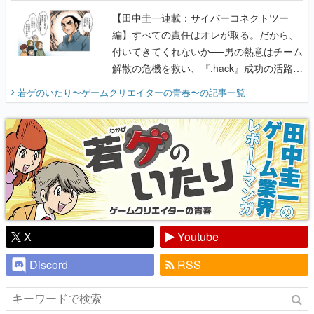
に行って、より理解を深めよう【PR】
【田中圭一連載：サイバーコネクトツー
編】すべての責任はオレが取る。だから、
付いてきてくれないか──男の熱意はチーム
解散の危機を救い、『.hack』成功の活路を
開く。業界の快男児・松山 洋に流れる血は
若ゲのいたり〜ゲームクリエイターの青春〜
の記事一覧
『少年ジャンプ』色だった【若ゲのいた
り】
X
Youtube
Discord
RSS