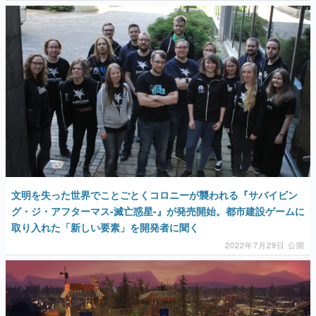
マンガ
女性向け
アプリレビュー
その他
電ファミニコゲーマーとは？
運営：株式会社マレ
文明を失った世界でことごとくコロニーが襲われる『サバイビン
グ・ジ・アフターマス-滅亡惑星-』が発売開始。都市建設ゲームに
取り入れた「新しい要素」を開発者に聞く
2022年7月29日 公開