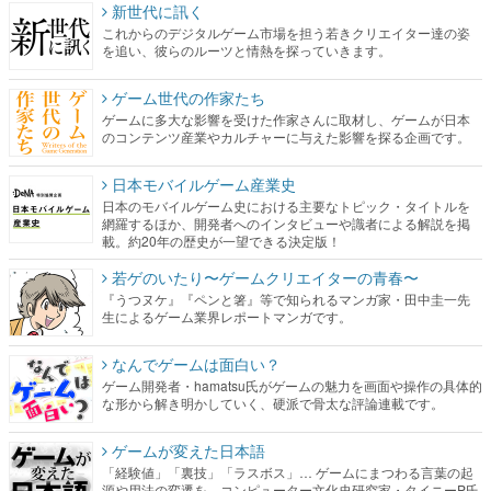
新世代に訊く
これからのデジタルゲーム市場を担う若きクリエイター達の姿
を追い、彼らのルーツと情熱を探っていきます。
ゲーム世代の作家たち
ゲームに多大な影響を受けた作家さんに取材し、ゲームが日本
のコンテンツ産業やカルチャーに与えた影響を探る企画です。
日本モバイルゲーム産業史
日本のモバイルゲーム史における主要なトピック・タイトルを
網羅するほか、開発者へのインタビューや識者による解説を掲
載。約20年の歴史が一望できる決定版！
若ゲのいたり〜ゲームクリエイターの青春〜
『うつヌケ』『ペンと箸』等で知られるマンガ家・田中圭一先
生によるゲーム業界レポートマンガです。
なんでゲームは面白い？
ゲーム開発者・hamatsu氏がゲームの魅力を画面や操作の具体的
な形から解き明かしていく、硬派で骨太な評論連載です。
ゲームが変えた日本語
「経験値」「裏技」「ラスボス」… ゲームにまつわる言葉の起
源や用法の変遷を、コンピューター文化史研究家・タイニーP氏