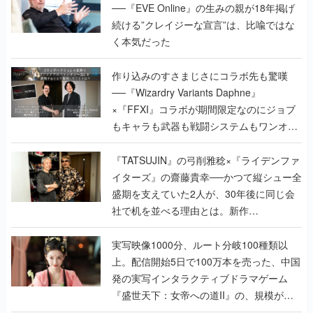
──『EVE Online』の生みの親が18年掲げ
続ける”クレイジーな宣言”は、比喩ではな
く本気だった
作り込みのすさまじさにコラボ先も驚嘆
──『Wizardry Variants Daphne』
×『FFXI』コラボが期間限定なのにジョブ
もキャラも武器も戦闘システムもワンオフ
で作り込まれた理由を両ディレクターに聞
く
『TATSUJIN』の弓削雅稔×『ライデンファ
イターズ』の齋藤貴幸──かつて縦シュー全
盛期を支えていた2人が、30年後に同じ会
社で机を並べる理由とは。新作
『TATSUJIN EXTREME』で初タッグを組
んだレジェンド2人に訊く開発秘話
実写映像1000分、ルート分岐100種類以
上。配信開始5日で100万本を売った、中国
発の実写インタラクティブドラマゲーム
『盛世天下：女帝への道II』の、規模が違
うこだわりをプロデューサーに聞いた