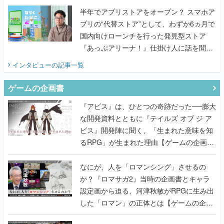
半年でアプリストアをオープン？ スマホア
プリの“代替ストア”として、わずか6ヵ月で
国内向けローンチを行った発見型ストア
『あっぷアリーナ！』仕掛け人に話を聞い
てみた
インタビュー
の記事一覧
ゲームの企画書
『アビス』は、ひとつの奇跡だった──膨大
な開発資料とともに『テイルズ オブ ジ ア
ビス』開発陣に聞く、「生まれた意味を知
るRPG」が生まれた理由【ゲームの企画
書】
なにが、人を「ロマンシング」させるの
か？『ロマサガ2』当時の企画書とキャラ
設定画から迫る、河津秋敏がRPGに生み出
した「ロマン」の正体とは【ゲームの企画
書】