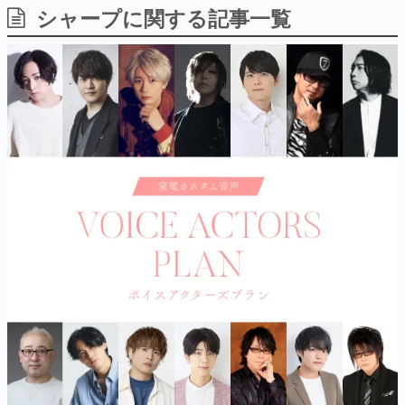
シャープに関する記事一覧
日本のコンテンツ産業やカルチャーに与えた影響を探る企
画です。
日本モバイルゲーム産業史
日本のモバイルゲーム史における主要なトピック・タイト
ルを網羅するほか、開発者へのインタビューや識者による
解説を掲載。約20年の歴史が一望できる決定版！
若ゲのいたり〜ゲームクリエイターの青春〜
『うつヌケ』『ペンと箸』等で知られるマンガ家・田中圭
一先生によるゲーム業界レポートマンガです。
なんでゲームは面白い？
ゲーム開発者・hamatsu氏がゲームの魅力を画面や操作の
具体的な形から解き明かしていく、硬派で骨太な評論連載
です。
ゲームが変えた日本語
「経験値」「裏技」「ラスボス」… ゲームにまつわる言葉
の起源や用法の変遷を、コンピューター文化史研究家・タ
イニーP氏が徹底調査。
カテゴリ
特集記事