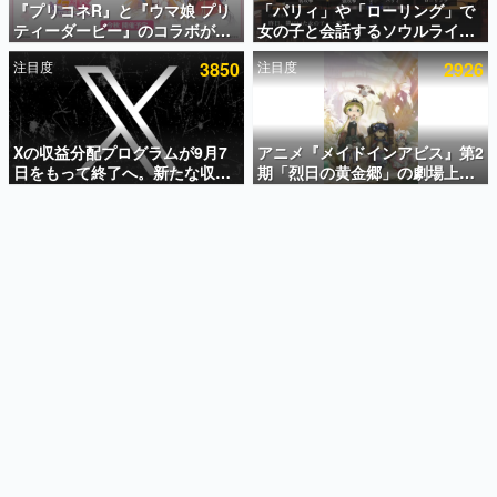
『プリコネR』と『ウマ娘 プリ
「パリィ」や「ローリング」で
ティーダービー』のコラボが決
女の子と会話するソウルライク
インタビュー
定！“最大170連無料”の8.5周年
恋愛ゲーム『小早川さんはソウ
注目度
3850
注目度
2926
キャンペーンなども発表
ルライク』無料公開。返事に失
連載・特集一覧
敗すると「YOU DIED」
殿堂入り記事
SNS拡散数が数千以上！ ページビュー数万以上！ などな
Xの収益分配プログラムが9月7
アニメ『メイドインアビス』第2
ど。多くの人々に読まれた、電ファミ渾身の“殿堂入り”記
日をもって終了へ。新たな収益
期「烈日の黄金郷」の劇場上映
事をまとめました。
化制度「Original Content
が決定！レグ役・伊瀬茉莉也さ
Rewards Program」を発表
んらが登壇する舞台挨拶も実施
ゲームの企画書
名作ゲームクリエイターの方々に製作時のエピソードをお
聞きし、ヒットする企画（ゲーム）とは何か？を探ってい
きます。
赫本
この物語を解いてはいけない。『赫本』は、〈試験問題〉
の形をした短編ホラー小説集です。
新世代に訊く
これからのデジタルゲーム市場を担う若きクリエイター達
の姿を追い、彼らのルーツと情熱を探っていきます。
ゲーム世代の作家たち
ゲームに多大な影響を受けた作家さんに取材し、ゲームが