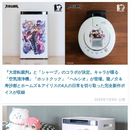
『大逆転裁判』と「シャープ」のコラボが決定。キャラが喋る
「空気清浄機」「ホットクック」「ヘルシオ」が登場。龍ノ介＆
寿沙都とホームズ＆アイリスの4人の日常を切り取った完全新作ボ
イスが収録
2025年7月9日 公開