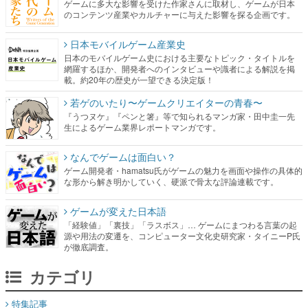
ゲームに多大な影響を受けた作家さんに取材し、ゲームが日本
のコンテンツ産業やカルチャーに与えた影響を探る企画です。
日本モバイルゲーム産業史
日本のモバイルゲーム史における主要なトピック・タイトルを
網羅するほか、開発者へのインタビューや識者による解説を掲
載。約20年の歴史が一望できる決定版！
若ゲのいたり〜ゲームクリエイターの青春〜
『うつヌケ』『ペンと箸』等で知られるマンガ家・田中圭一先
生によるゲーム業界レポートマンガです。
なんでゲームは面白い？
ゲーム開発者・hamatsu氏がゲームの魅力を画面や操作の具体的
な形から解き明かしていく、硬派で骨太な評論連載です。
ゲームが変えた日本語
「経験値」「裏技」「ラスボス」… ゲームにまつわる言葉の起
源や用法の変遷を、コンピューター文化史研究家・タイニーP氏
が徹底調査。
カテゴリ
特集記事