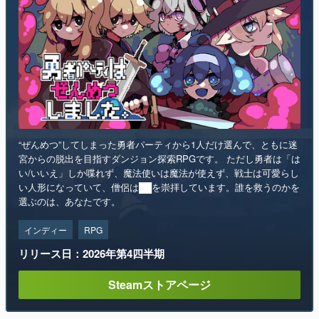
“ぜんめつ”してしまった勇者パーティから1人だけ選んで、ともに迷
宮からの脱出を目指すダンジョン探索RPGです。 ただし勇者は「は
い/いいえ」しか喋れず、魔法使いは魔法が使えず、戦士は可愛らし
い人形になっていて、僧侶は██を崇拝しています。誰を救うのかを
選ぶのは、あなたです。
インディー
RPG
リリース日：2026年第4四半期
Steamストアページ