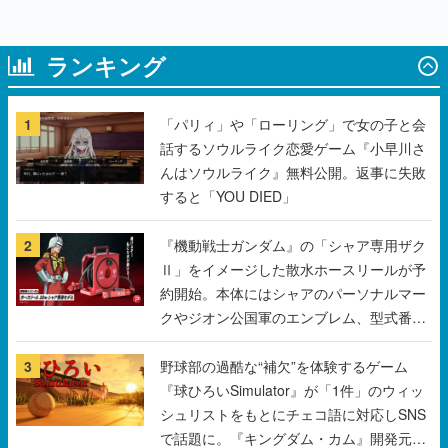
ランキング
1
「パリィ」や「ローリング」で女の子と会
話するソウルライク恋愛ゲーム『小早川さ
んはソウルライク』無料公開。返事に失敗
すると「YOU DIED」
2
『機動戦士ガンダム』の「シャア専用ザク
Ⅱ」をイメージした散水ホースリールが予
約開始。本体にはシャアのパーソナルマー
クやジオン公国軍のエンブレム、型式番号
などを配置
3
野球部の過酷な“補欠”を体験するゲーム
『球ひろいSimulator』が「1件」のウィッ
シュリストをもとにチェコ語に対応しSNS
で話題に。『キングダム・カム』開発元や