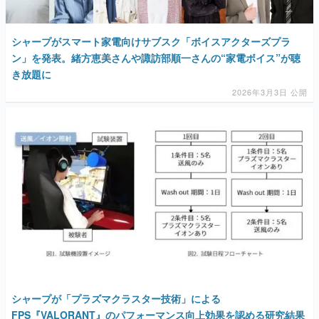
マンガ
シャープがスマート家電向けサブスク「ボイスアクターズプラ
女性向け
ン」を発表。緒方恵美さんや諏訪部順一さんの“家電ボイス”が聴
き放題に
アプリレビュー
2026年3月3日 公開
その他
電ファミニコゲーマーとは？
運営：株式会社マレ
シャープが「プラズマクラスター技術」による
FPS『VALORANT』のパフォーマンス向上効果を認める研究結果