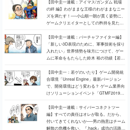
【田中圭一連載：アイマス/ガンダム 戦場
の絆 編】わがままな王様のわがままなニー
ズを満たす！──小山順一朗が貫く姿勢に、
ゲームクリエイターとしての矜持を見た
【若ゲのいたり最終回】
【田中圭一連載：バーチャファイター編】
「新しい3D表現のために、軍事技術を採り
入れたい」世界情勢を味方につけて、ゲー
ムに革命をもたらした鈴木 裕の功績【若ゲ
のいたり】
【田中圭一：若ゲのいたり】ゲーム開発統
合環境「Unreal Engine」最新バージョン
で、開発環境はどう変わる？ ゲーム業界向
けソリューションイベント「GTMF2019」
に行って、より理解を深めよう【PR】
【田中圭一連載：サイバーコネクトツー
編】すべての責任はオレが取る。だから、
付いてきてくれないか──男の熱意はチーム
解散の危機を救い、『.hack』成功の活路を