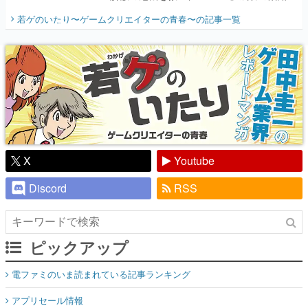
開く。業界の快男児・松山 洋に流れる血は
若ゲのいたり〜ゲームクリエイターの青春〜
の記事一覧
『少年ジャンプ』色だった【若ゲのいた
り】
X
Youtube
Discord
RSS
ピックアップ
電ファミのいま読まれている記事ランキング
アプリセール情報