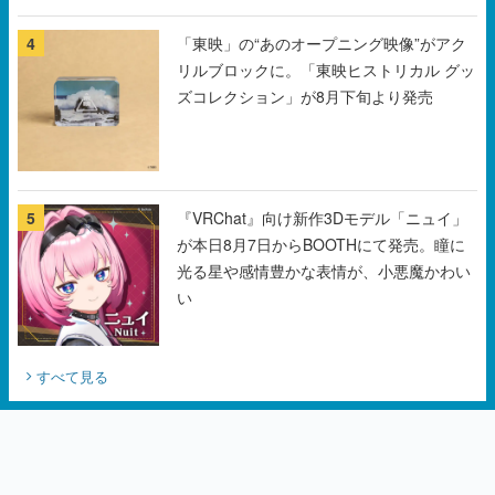
チェコのプロ野球選手から称賛の声
4
「東映」の“あのオープニング映像”がアク
リルブロックに。「東映ヒストリカル グッ
ズコレクション」が8月下旬より発売
5
『VRChat』向け新作3Dモデル「ニュイ」
が本日8月7日からBOOTHにて発売。瞳に
光る星や感情豊かな表情が、小悪魔かわい
い
すべて見る