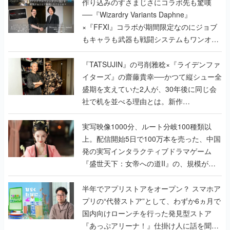
作り込みのすさまじさにコラボ先も驚嘆
──『Wizardry Variants Daphne』
×『FFXI』コラボが期間限定なのにジョブ
もキャラも武器も戦闘システムもワンオフ
で作り込まれた理由を両ディレクターに聞
く
『TATSUJIN』の弓削雅稔×『ライデンファ
イターズ』の齋藤貴幸──かつて縦シュー全
盛期を支えていた2人が、30年後に同じ会
社で机を並べる理由とは。新作
『TATSUJIN EXTREME』で初タッグを組
んだレジェンド2人に訊く開発秘話
実写映像1000分、ルート分岐100種類以
上。配信開始5日で100万本を売った、中国
発の実写インタラクティブドラマゲーム
『盛世天下：女帝への道II』の、規模が違
うこだわりをプロデューサーに聞いた
半年でアプリストアをオープン？ スマホア
プリの“代替ストア”として、わずか6ヵ月で
国内向けローンチを行った発見型ストア
『あっぷアリーナ！』仕掛け人に話を聞い