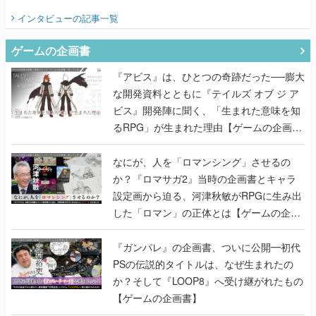
てみた
インタビュー
の記事一覧
ゲームの企画書
『アビス』は、ひとつの奇跡だった──膨大
な開発資料とともに『テイルズ オブ ジ ア
ビス』開発陣に聞く、「生まれた意味を知
るRPG」が生まれた理由【ゲームの企画
書】
なにが、人を「ロマンシング」させるの
か？『ロマサガ2』当時の企画書とキャラ
設定画から迫る、河津秋敏がRPGに生み出
した「ロマン」の正体とは【ゲームの企画
書】
『ガンパレ』の企画書、ついに公開━初代
PSの伝説的タイトルは、なぜ生まれたの
か？そして『LOOP8』へ受け継がれたもの
【ゲームの企画書】