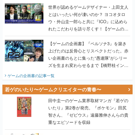
世界が認めるゲームデザイナー・上田文人
とはいったい何が凄いのか？ ヨコオタロ
ウ・外山圭一郎らと共に『ICO』に込めら
れたこだわりを語り尽くす！【ゲームの企
画書】
【ゲームの企画書】『ペルソナ3』を築き
上げたのは反骨心とリスペクトだった。赤
い企画書のもとに集った“愚連隊”がシリー
ズを生まれ変わらせるまで【橋野桂インタ
ビュー】
ゲームの企画書
の記事一覧
若ゲのいたり〜ゲームクリエイターの青春〜
田中圭一のゲーム業界取材マンガ『若ゲの
いたり』第2巻が発売。『ポケモン』田尻
智さん、『ゼビウス』遠藤雅伸さんらの貴
重なエピソードを収録