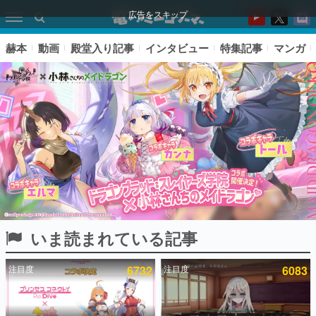
広告をスキップ
赫本
動画
殿堂入り記事
インタビュー
特集記事
マンガ
いま読まれている記事
ピックアップ
注目度
6732
注目度
6083
電ファミのいま読まれている記事ランキング
アプリセール情報